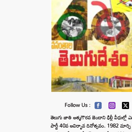
Follow Us :
తెలుగు జాతి ఆత్మగౌరవ జెండాని ఢిల్లీ వీధుల్
పార్టీ 40వ ఆవిర్భావ దినోత్సవం. 1982 మార్చి 2