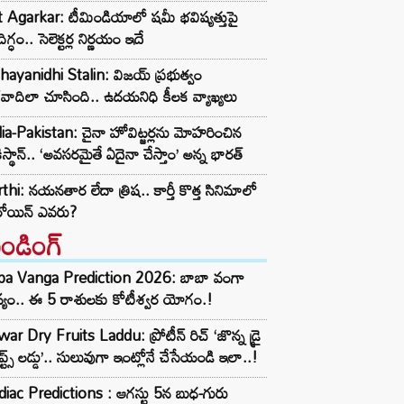
t Agarkar: టీమిండియాలో షమీ భవిష్యత్తుపై
ిగ్ధం.. సెలెక్టర్ల నిర్ణయం ఇదే
ayanidhi Stalin: విజయ్ ప్రభుత్వం
రవాదిలా చూసింది.. ఉదయనిధి కీలక వ్యాఖ్యలు
ia-Pakistan: చైనా హోవిట్జర్లను మోహరించిన
ిస్థాన్.. ‘అవసరమైతే ఏదైనా చేస్తాం’ అన్న భారత్
thi: నయనతార లేదా త్రిష.. కార్తీ కొత్త సినిమాలో
రోయిన్ ఎవరు?
రెండింగ్‌
ba Vanga Prediction 2026: బాబా వంగా
్యం.. ఈ 5 రాశులకు కోటీశ్వర యోగం.!
ar Dry Fruits Laddu: ప్రోటీన్ రిచ్ ‘జొన్న డ్రై
ూప్ట్స్ లడ్డు’.. సులువుగా ఇంట్లోనే చేసేయండి ఇలా..!
iac Predictions : ఆగస్టు 5న బుధ-గురు