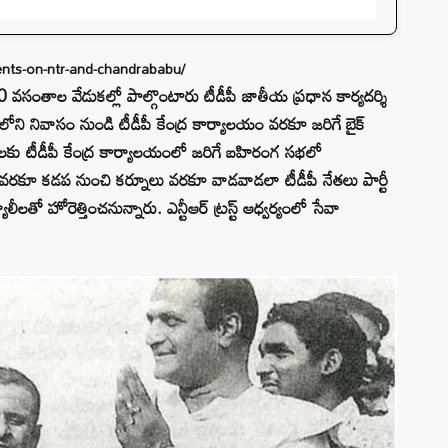
nts-on-ntr-and-chandrababu/
0 వసంతాల వేడుకల్లో పాల్గొంటారు టీడీపీ జాతీయ ప్రధాన కార్యదర్శి
ని నివాసం నుండి టీడీపీ కేంద్ర కార్యాలయం వరకూ జరిగే బైక్
టలకు టీడీపీ కేంద్ర కార్యాలయంలో జరిగే బహిరంగ సభలో
ూరు వరకూ కడప నుంచి కర్నూలు వరకూ వాడవాడలా టీడీపీ నేతలు పార్టీ
లీలతో హోరెత్తించనున్నారు. ఎన్టీఆర్ ట్రస్ట్ ఆధ్వర్యంలో సేవా