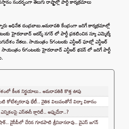
స్థానం సందర్భంగా తెలుగు రాష్ట్రాల్లో పార్టీ కార్యక్రమాలు
్నారు అధినేత చంద్రబాబు.అమరావతి కేంద్రంగా జరిగే కార్యక్రమాల్లో
కు హైదరాబాద్ ఆదర్శ్ నగర్ లో పార్టీ ప్రకటించిన న్యూ ఎమ్మెల్యే
తెలుగుదేశం నేతలు. సాయంత్రం 5గంటలకు ఎన్టీఆర్ ఘాట్లో ఎన్టీఆర్
. సాయంత్రం 6గంటలకు హైదరాబాద్ ఎన్టీఆర్ భవన్ లో జరిగే పార్టీ
ు.
శంలో కీలక నిర్ణయాలు.. అమరావతికి కొత్త ఊపు
ి కోటేశ్వరరావు భేటీ.. నైతిక విలువలతోనే విద్యా వికాసం
నికలపై ఎస్ఈసీ క్లారిటీ.. అప్పుడేనా..?
‌.. వైసీపీలో చేరిన గూడపాటి శ్రీనివాసరావు.. వైఎస్‌ జగన్‌