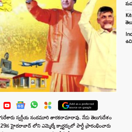
మహ
Kit
తెల
Ind
ఉచి
Add as a preferred
source on google
లో ఎగురేశారు స్వర్గీయ నందమూరి తారకరామారావు. నేడు తెలుగుదేశం
9న హైదరాబాద్ లోని ఎమ్మెల్యే క్వార్టర్సులో పార్టీ ప్రారంభించారు