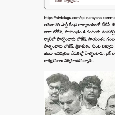
కీలక వ్యాఖ్యలు..
https://ntvtelugu.com/cpi-narayana-comme
అమరావతి పార్టీ కేంద్ర కార్యాలయంలో టీడీపీ 4
నారా లోకేష్. సాయంత్రం 4 గంటలకు ఉండవల్లిలో
ర్యాలీలో పాల్గొంటారు లోకేష్. సాయంత్రం గం
పాల్గొంటారు లోకేష్. శ్రీకాకుళం నుంచి చిత్త
జెండా ఆవిష్కరణ వేడుకల్లో పాల్గొంటారు. బైక్ ర్యా
కార్యక్రమాలు నిర్వహించనున్నారు.