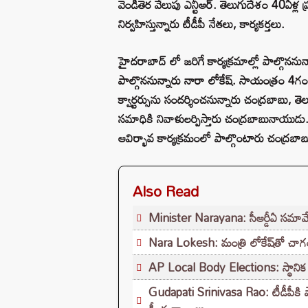
వెండితెర వేలుపు ఎన్టీఆర్. తెలుగుదేశం 40ఏళ్ల ప్ర
నిర్వహిస్తున్నారు టీడీపీ నేతలు, కార్యకర్తలు.
హైదరాబాద్ లో జరిగే కార్యక్రమాల్లో పాల్గొననున
పాల్గొననున్నారు నారా లోకేష్. సాయంత్రం 4గంటల
క్వార్టర్సును సందర్శించనున్నారు చంద్రబాబు, 
సమాధికి నివాళులర్పిస్తారు చంద్రబాబునాయుడు
ఆవిర్భావ కార్యక్రమంలో పాల్గొంటారు చంద్రబాబ
Also Read
Minister Narayana: సీఆర్డీఏ సమావే
Nara Lokesh: మంత్రి లోకేష్‌తో చాగంట
AP Local Body Elections: స్థానిక ఎన్
Gudapati Srinivasa Rao: టీడీపీకి షాక్