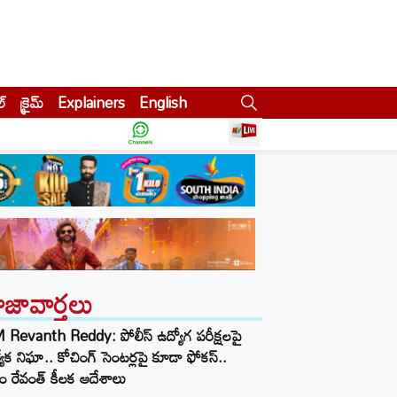
ల్
క్రైమ్
Explainers
English
ాజావార్తలు
Revanth Reddy: పోలీస్ ఉద్యోగ పరీక్షలపై
త్యేక నిఘా.. కోచింగ్ సెంటర్లపై కూడా ఫోకస్..
ం రేవంత్ కీలక ఆదేశాలు