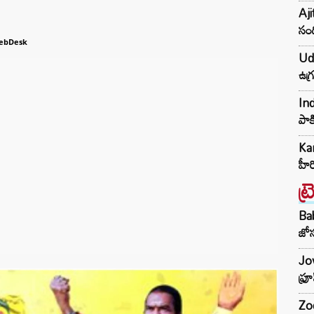
Aji
సంద
ebDesk
Udh
ఉగ్
Ind
పాక
Kar
హీ
ట్
Ba
జోస
Jow
ఫ్ర
Zod