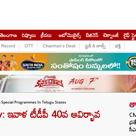
తెలంగాణ
రివ్యూలు
క్రీడలు
ఆటోమొబైల్స్
బిజినెస్‌
టెక్నాలజీ
లైఫ్ స్టై
e Record
OTT
Chairman's Desk
స్టడీ & జాబ్స్
భక్తి
త
p Special Programmes In Telugu States
ఇవాళ టీడీపీ 40వ ఆవిర్భావ
CM 
ప్ర
సీఎ