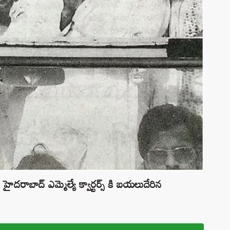
 హైదరాబాద్ ఎమ్మెల్యే క్వార్టర్స్ కి బయలుదేరిన