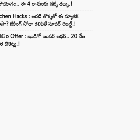
ాయోగం.. ఈ 4 రాశులకు డబ్బే డబ్బు.!
chen Hacks : అరటి తొక్కతో ఈ మ్యాజిక్
ుసా? బేకింగ్ సోడా కలిపితే సూపర్ రిజల్ట్.!
iGo Offer : ఇండిగో బంపర్ ఆఫర్.. 20 వేల
త టికెట్లు.!