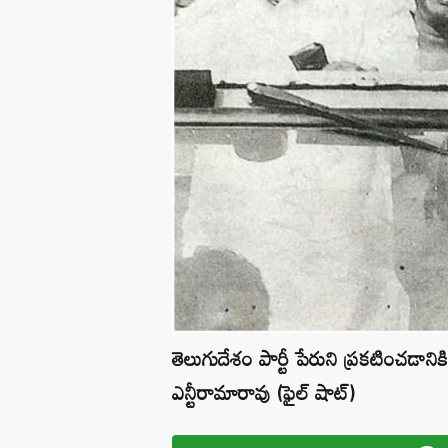
తెలుగుదేశం పార్టీ పేరుని ప్రకటించడానికి
ఎన్టీరామారావు (ఫైల్ షాట్)