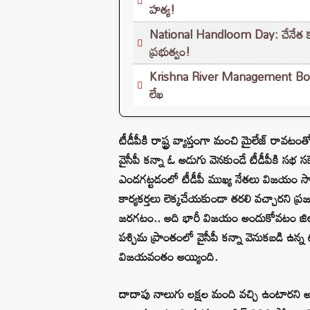
హత్య!
National Handloom Day: చేనేత క
ప్రభుత్వం!
Krishna River Management Board: శ
లేఖ
టీడీపీకి రాష్ట్ర వ్యాప్తంగా మంచి మైలేజ్ రావటంత
వైసీపీ కన్నా ఓ అడుగు వెనకుండే టీడీపీకి సభ సక్
ఎండగట్టడంలో టీడీపీ ముఖ్య నేతలు విజయం సాధి
కార్యకర్తలు లెక్కచేయకుండా తరలి వచ్చారని ప్రజ
జరగటం.. అది భారీ విజయం అందుకోవటం జిల్లా 
పశ్చిమ ప్రాంతంలో వైసీపీ కన్నా వెనుకబడి ఉన్న 
విజయవంతం అయ్యింది.
దాదాపు నాలుగు లక్షల మంది వచ్చి ఉంటారని