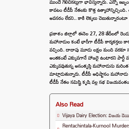
ముందే గెలిచినట్లుగా భావిస్తున్నారు. ఎన్నో ఇ
కావటం టీడీపీ నేతలకు కొత్త ఉత్యాహాన్నిచ్చింది
అవసరం లేదని.. కాకి లెక్కలు చెబుతున్నారంటూ
ప్రకాశం జిల్లాలో ఈనెల 27, 28 తేదీలలో రెండు
మహానాడుల కంటే భారీగా టీడీపీ కార్యకర్తలు కార్య
వచ్చింది. దాదాపు మూడు లక్షల మంది వరకూ సభ
అంతకంటే ఎక్కువగానే హాజరై ఉంటారని పార్టీ వర
ఎక్కువవుతున్న అసంతృప్తి మహానాడును మరిం
మాట్లాడుతున్నారు. టీడీపీ అధిష్టానం మహానా
టీడీపీ నేతల సమిష్టి కృషి వల్ల సభ విజయవంతం 
Also Read
Vijaya Dairy Election: విజయ డెయిరీ 
Rentachintala-Kurnool Murders: రె