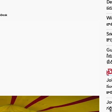
Dee
పదు
bDesk
Wil
బాబ
Sri
కౌన
Gu
నీర
(వీ
ట్
Joh
సంచ
కార
Jow
గట్