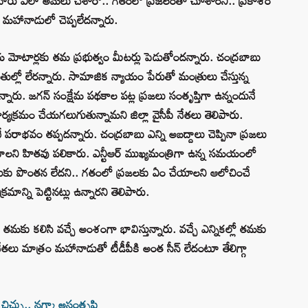
ు వారు ఎలా అమలు చేశారో.. గతంలో ప్రజలంతా చూశారని.. ప్రకాశం
 మహానాడులో చెప్పలేదన్నారు.
మోటార్లకు తమ ప్రభుత్వం మీటర్లు పెడుతోందన్నారు. చంద్రబాబు
తుల్లో లేరన్నారు. సామాజిక న్యాయం పేరుతో మంత్రులు చేస్తున్న
న్నారు. జగన్‌ సంక్షేమ పథకాల పట్ల ప్రజలు సంతృప్తిగా ఉన్నందునే
క్రమం చేయగలుగుతున్నామని జిల్లా వైసీపీ నేతలు తెలిపారు.
పరాభవం తప్పదన్నారు. చంద్రబాబు ఎన్ని అబద్దాలు చెప్పినా ప్రజలు
చుకోవాలని హితవు పలికారు. ఎన్టీఆర్ ముఖ్యమంత్రిగా ఉన్న సమయంలో
డుకు పొంతన లేదని.. గతంలో ప్రజలకు ఏం చేయాలని ఆలోచించే
రమాన్ని పెట్టినట్లు ఉన్నారని తెలిపారు.
మకు కలిసి వచ్చే అంశంగా భావిస్తున్నారు. వచ్చే ఎన్నికల్లో తమకు
ీసీ నేతలు మాత్రం మహానాడుతో టీడీపీకి అంత సీన్ లేదంటూ తేలిగ్గా
చిచ్చు.. నగ్మా అసంతృప్తి