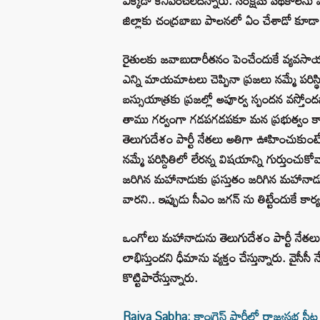
ఎక్కడా కనిపించలేదన్నారు. సంక్షేమ పథకాలన
జిల్లాకు చంద్రబాబు పాలనలో ఏం చేశాడో కూడా
రైతులకు జవాబుదారీతనం పెంచేందుకే వ్యవసాయ 
ఎన్ని మాయమాటలు చెప్పినా ప్రజలు నమ్మే పరిస్థి
బస్సుయాత్రకు ప్రజల్లో అపూర్వ స్పందన వస్తోంద
తాము గర్వంగా గడపగడపకూ మన ప్రభుత్వం కార్య
తెలుగుదేశం పార్టీ నేతలు అతిగా ఊహించుకుంటే 
నమ్మే పరిస్దితిలో లేరన్న విషయాన్ని గుర్తుం
జరిగిన మహానాడుకు ప్రస్తుతం జరిగిన మహానా
వారని.. ఇప్పుడు సీఎం జగన్ ను తిట్టేందుకే కార్యక్
ఒంగోలు మహానాడును తెలుగుదేశం పార్టీ నేతలు త
లాభిస్తుందని ధీమాను వ్యక్తం చేస్తున్నారు. వైస
కొట్టిపారేస్తున్నారు.
Rajya Sabha: కాంగ్రెస్ పార్టీలో రాజ్యసభ సీట్ల 