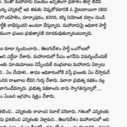
ంది. దీంతో మహానాడు విజయం ఖచ్చితంగా ప్రకాశం జిల్లా టీడీపీ
ానున్న ఎన్నికల్లో ఇది తమకు చెప్పుకోవటానికి ఓ మైలురాయిగా నిలిచి
ర్రగొండపాలెం, మార్కాపురం, కనిగిరి, దర్శి నియోజక వర్గాల నుండి
ీకి లాభిస్తుందని అంచనా వేస్తున్నారు. మహానాడుపై అధికార పార్టీ
మంగా ప్రజలు ప్రభుత్వానికి దూరమవుతున్నారంటున్నారు.
తలు కూడా స్పందించారు.. తెలుగుదేశం పార్టీ ఒంగోలులో
ి ఎద్దేవా చేశారు. మహానాడులో సీఎం జగన్‌ను విమర్శించేందుకే
ప్రజలకు మాయమాటలు చెప్పేందుకే చంద్రబాబు మహానాడు ఏర్పాటు
ాలి.. ఏం చేయాలి.. తాము అధికారంలోకి వస్తే ప్రజలకు ఏం చేస్తామనే
ంచిన దాఖలాలు లేవని గుర్తు చేశారు. ఫలానా ప్రభుత్వ పథకం వల్ల
ే బాగుండేదన్నారు. ప్రభుత్వ పథకాలను వారు స్వాగతిస్తున్నారో…
చడం ఏంటని ఆగ్రహం వ్యక్తం చేశారు.
రకటించి.. ఎన్నికలకు రావాలని సవాల్‌ విసిరారు. గతంలో ఎన్నికలకు
లను ప్రకటించి ఎన్నికలకు వెళ్లామని.. తెలుగుదేశం మహానాడులో అది