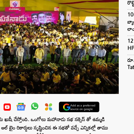
రొట్
10
బ్
లాం
12 
HP
రూ.
Ta
Add as a preferred
source on google
ు ఖుషీ చేస్తోంది. ఒంగోలు మహానాడు సభ సక్సెస్ తో ఉమ్మడి
. ఆల్ టైం రికార్డులు సృష్టించిన ఈ సభతో వచ్చే ఎన్నికల్లో తాము