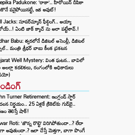
pika Padukone: ‘రాకా’.. హీరోయిన్ దీపికా
కొనే పనైపోయినట్టే, ఇక అవుట్!
l Jacks: సూపర్‌మ్యాన్ ఫీల్డింగ్.. అయ్యా
ోయ్..! ఏంటి జాక్ క్యాచ్ ను అలా పట్టేశావ్.!
dhar Babu: త్వరలోనే డిజిటల్ అసెంబ్లీ, డిజిటల్
్సిల్.. మంత్రి శ్రీధర్ బాబు కీలక ప్రకటన
jarat Well Mystery: వింత ఘటన.. బావిలో
ు అలల్లా కదలికలు, రంగంలోకి అధికారులు
డియో)
రెండింగ్‌
n Turner Retirement: ఇంగ్లండ్ స్టార్
లన నిర్ణయం.. 25 ఏళ్లకే క్రికెట్‌కు గుడ్‌బై..
ణం తెలిస్తే షాక్!
ar Roti: ‘జొన్న రొట్టె’ విరిగిపోతుందా..? లేదా
టిగా అవుతుందా.? ఇలా చేస్తే మెత్తగా, బాగా పొంగే