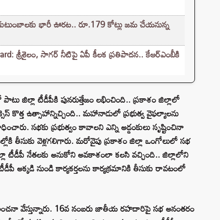
ుటుంబాలకు భారీ ఊరట.. రూ.179 కోట్లు జమ చేయనున్న
్రీశైలం, సాగర్ నీటిపై ఏపీ కీలక ప్రతిపాదన.. కేఆర్ఎంబీకి
ో పాటు జిల్లా టీడీపీకి పునరుత్తేజం లభించింది.. ప్రకాశం జిల్లాలో
సెస్ కొత్త ఉత్సాహాన్నిచ్చింది.. మహానాడులో ప్రభుత్వ వైఫల్యాలను
ంచారు. సభకు ప్రభుత్వం కావాలని ఎన్ని అడ్డంకులు సృష్టించినా
ల్లోకి తీసుకు వెళ్లగలిగారు. మరోవైపు ప్రకాశం జిల్లా ఒంగోలులో సభ
టీడీపీ నేతలకు అనుకోని అవకాశంలా కలసి వచ్చింది.. జిల్లాలోని
టీడీపీ అక్కడి నుండి కార్యకర్తలను కార్యక్రమానికి తీసుకు రావటంలో
 అంచనా వేస్తున్నారు. 16వ నంబరు జాతీయ రహదారిపై సభ అనంతరం