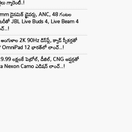
టెలు గ్యారెంటీ.!
mm డైనమిక్ డ్రైవర్లు, ANC, 48 గంటల
యాటరీతో JBL Live Buds 4, Live Beam 4
చ్..!
అంగుళాల 2K 90Hz డిస్‌ప్లే, క్వాడ్ స్పీకర్లతో
 OmniPad 12 భారత్‌లో లాంచ్..!
9.99 లక్షలకే పెట్రోల్, డీజిల్, CNG ఆప్షన్లతో
ta Nexon Camo ఎడిషన్ లాంచ్..!