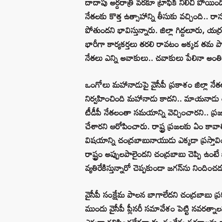
దాదాపు అర్దరాత్రి వరకూ ట్రాఫిక్ నిలిచి పోయి
నేతలకు కొత్త ఉత్సాహాన్ని తీసుకు వచ్చింది.. ర
పోతుందని భావిస్తున్నారు. జిల్లా గిద్దలూరు, య
భారీగా కార్యకర్తలు తరలి రావటం అక్కడ తమ పార్ట
నేతలు ఎన్ని అవాకులు.. చవాకులు పేలినా అంతి
ఒంగోలు మహానాడుపై వైసీపీ ప్రకాశం జిల్లా నే
నిర్వహించింది మహానాడు కాదని.. మాయనాడు అన
టీడీపీ నేతలంతా సమయాన్ని వెచ్చించారని.. 
చేశారని ఆరోపించారు. రాష్ట్ర ప్రజలకు ఏం కావ
విషయాన్ని చంద్రబాబునాయుడు ఎక్కడా ప్రస్తావి
రాష్ట్రం అప్పులపాలైందని చంద్రబాబు చెప్పి ఉంట
వ్యతిరేకిస్తున్నారో చెప్పకుండా జగన్‌ను నిందిం
వైసీపీ సంక్షేమ పాలన బాగాలేదని చంద్రబాబు ప్
ముందు వైసీపీ ప్లీనరీ సమావేశం పెట్టి నవరత్నా