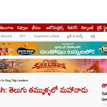
తెలంగాణ
రివ్యూలు
క్రీడలు
ఆటోమొబైల్స్
బిజినెస్‌
టెక్నాలజీ
లైఫ్ స్టై
e Record
OTT
Chairman's Desk
స్టడీ & జాబ్స్
భక్తి
త
 In Ong Tdp Leaders
 తెలుగు తమ్ముళ్ళలో మహానాడు
Sa
సల్