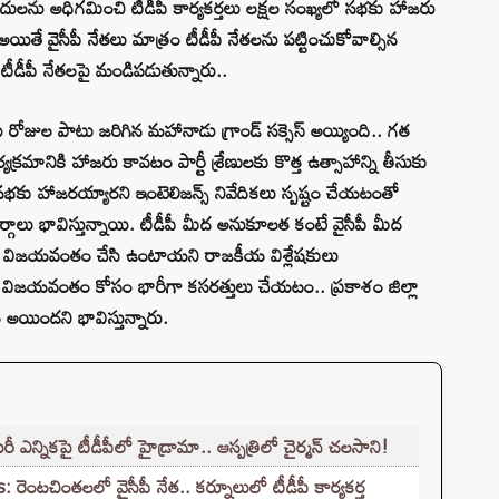
బ్బందులను అధిగమించి టీడీపీ కార్యకర్తలు లక్షల సంఖ్యలో సభకు హాజరు
. అయితే వైసీపీ నేతలు మాత్రం టీడీపీ నేతలను పట్టించుకోవాల్సిన
 టీడీపీ నేతలపై మండిపడుతున్నారు..
 రోజుల పాటు జరిగిన మహానాడు గ్రాండ్ సక్సెస్ అయ్యింది.. గత
క్రమానికి హాజరు కావటం పార్టీ శ్రేణులకు కొత్త ఉత్సాహాన్ని తీసుకు
కు హాజరయ్యారని ఇంటెలిజన్స్ నివేదికలు స్పష్టం చేయటంతో
్గాలు భావిస్తున్నాయి. టీడీపీ మీద అనుకూలత కంటే వైసీపీ మీద
త విజయవంతం చేసి ఉంటాయని రాజకీయ విశ్లేషకులు
డు విజయవంతం కోసం భారీగా కసరత్తులు చేయటం.. ప్రకాశం జిల్లా
అయిందని భావిస్తున్నారు.
ఎన్నికపై టీడీపీలో హైడ్రామా.. ఆస్పత్రిలో చైర్మన్ చలసాని!
ంటచింతలలో వైసీపీ నేత.. కర్నూలులో టీడీపీ కార్యకర్త