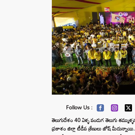
Follow Us :
తెలుగుదేశం 40 ఏళ్ళ పండుగ తెలుగు తమ్ముళ్ళన
ప్రకాశం జిల్లా టీడీప శ్రేణులు జోష్ మీదున్నాయి