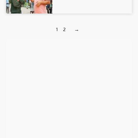
1
2
→