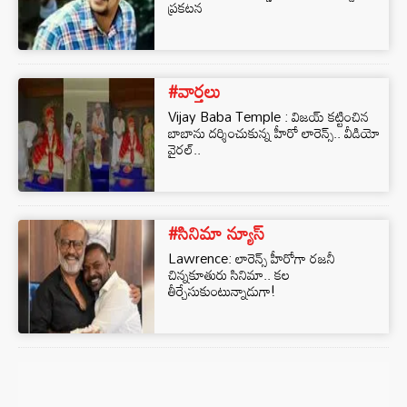
ప్రకటన
#వార్తలు
Vijay Baba Temple : విజయ్ కట్టించిన
బాబాను దర్శించుకున్న హీరో లారెన్స్.. వీడియో
వైరల్..
#సినిమా న్యూస్
Lawrence: లారెన్స్ హీరోగా రజనీ
చిన్నకూతురు సినిమా.. కల
తీర్చేసుకుంటున్నాడుగా!