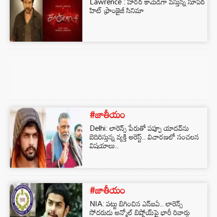
Lawrence : హారర్ కామెడీగా వస్తున్న సూపర్
హిట్ ఫ్రాంజైజీ సినిమా
#జాతీయం
Delhi: లారెన్స్ పేరుతో పప్పూ యాదవ్‌ను
బెదిరిస్తున్న వ్యక్తి అరెస్ట్.. విచారణలో సంచలన
విషయాలు..
#జాతీయం
NIA: పట్టు బిగించిన ఎన్ఐఏ.. లారెన్స్
సోదరుడు అన్మోల్ బిష్ణోయ్‌పై భారీ రివార్డు