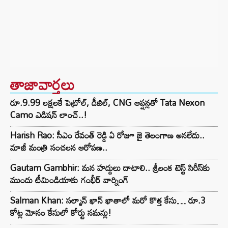
తాజావార్తలు
రూ.9.99 లక్షలకే పెట్రోల్, డీజిల్, CNG ఆప్షన్లతో Tata Nexon
Camo ఎడిషన్ లాంచ్..!
Harish Rao: సీఎం రేవంత్ రెడ్డి ఏ రోజూ జై తెలంగాణ అనలేదు..
మాజీ మంత్రి సంచలన ఆరోపణ..
Gautam Gambhir: మన హద్దులు దాటాలి.. శ్రీలంక టెస్ట్ సిరీస్‌కు
ముందు టీమిండియాకు గంభీర్ వార్నింగ్
Salman Khan: సల్మాన్ ఖాన్ ఖాతాలో మరో కొత్త కేసు… రూ.3
కోట్ల మోసం కేసులో కోర్టు సమన్లు!