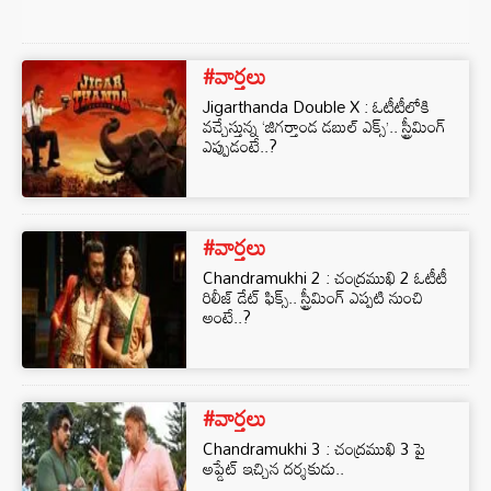
#వార్తలు
Jigarthanda Double X : ఓటీటీలోకి
వచ్చేస్తున్న ‘జిగర్తాండ డబుల్ ఎక్స్’.. స్ట్రీమింగ్
ఎప్పుడంటే..?
#వార్తలు
Chandramukhi 2 : చంద్రముఖి 2 ఓటీటీ
రిలీజ్ డేట్ ఫిక్స్.. స్ట్రీమింగ్ ఎప్పటి నుంచి
అంటే..?
#వార్తలు
Chandramukhi 3 : చంద్రముఖి 3 పై
అప్డేట్ ఇచ్చిన దర్శకుడు..