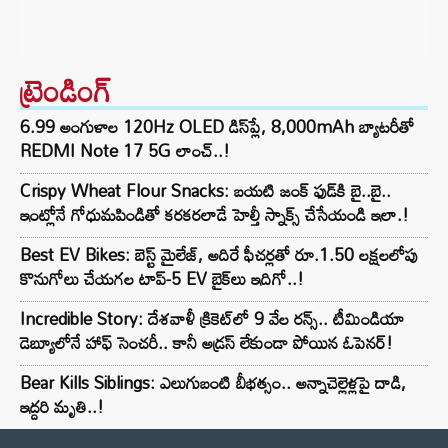
ట్రెండింగ్‌
6.99 అంగుళాల 120Hz OLED డిస్‌ప్లే, 8,000mAh బ్యాటరీతో
REDMI Note 17 5G లాంచ్..!
Crispy Wheat Flour Snacks: బయటి జంక్ ఫుడ్‌కి బై..బై..
ఇంట్లోనే గోధుమపిండితో కరకరలాడే హెల్తీ స్నాక్స్ చేసేయండి ఇలా.!
Best EV Bikes: బెస్ట్ మైలేజ్, అదిరే ఫీచర్లతో రూ.1.50 లక్షలలోపు
కొనుగోలు చేయగల టాప్-5 EV బైక్‌లు ఇదిగో..!
Incredible Story: దేశవాళీ క్రికెట్‌లో 9 వేల రన్స్.. టీమిండియా
డెబ్యూలోనే హాఫ్ సెంచరీ.. కానీ అడ్రస్ లేకుండా పోయిన ఓపెనర్!
Bear Kills Siblings: ఎలుగుబంటి బీభత్సం.. అన్నాచెల్లెళ్లపై దాడి,
ఇద్దరి మృతి..!