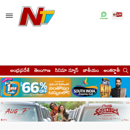
ఆంధ్రప్రదేశ్
తెలంగాణ
సినిమా న్యూస్
జాతీయం
అంతర్జాతీయం