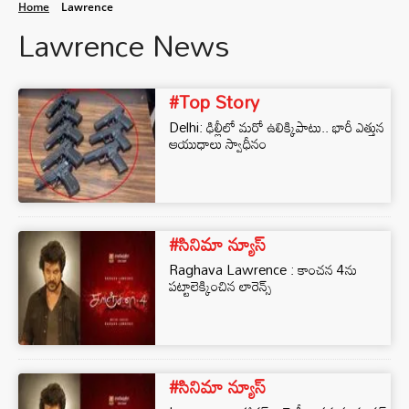
Home
Lawrence
Lawrence News
#Top Story
Delhi: ఢిల్లీలో మరో ఉలిక్కిపాటు.. భారీ ఎత్తున
ఆయుధాలు స్వాధీనం
#సినిమా న్యూస్
Raghava Lawrence : కాంచన 4ను
పట్టాలెక్కించిన లారెన్స్
#సినిమా న్యూస్