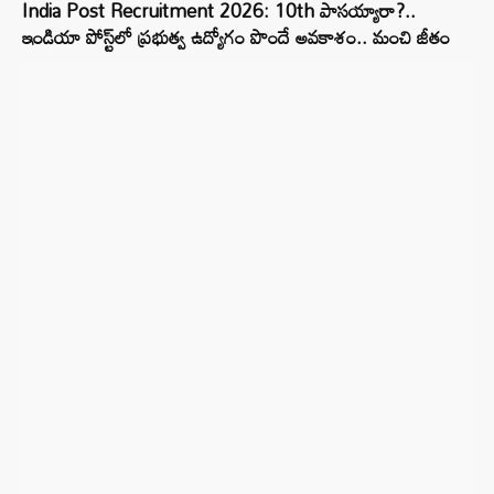
India Post Recruitment 2026: 10th పాసయ్యారా?..
ఇండియా పోస్ట్‌లో ప్రభుత్వ ఉద్యోగం పొందే అవకాశం.. మంచి జీతం