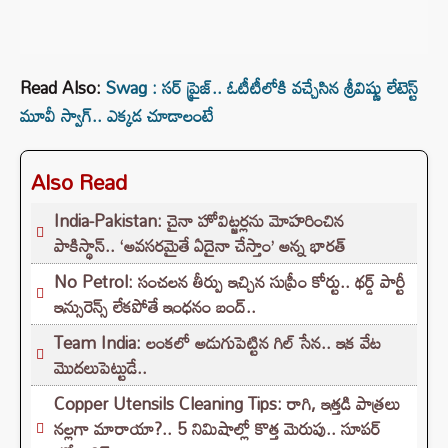
Read Also:
Swag : సర్ ప్రైజ్.. ఓటీటీలోకి వచ్చేసిన శ్రీవిష్ణు లేటెస్ట్
మూవీ స్వాగ్.. ఎక్కడ చూడాలంటే
Also Read
India-Pakistan: చైనా హోవిట్జర్లను మోహరించిన
పాకిస్థాన్.. ‘అవసరమైతే ఏదైనా చేస్తాం’ అన్న భారత్
No Petrol: సంచలన తీర్పు ఇచ్చిన సుప్రీం కోర్టు.. థర్డ్ పార్టీ
ఇన్సురెన్స్ లేకపోతే ఇంధనం బంద్..
Team India: లంకలో అడుగుపెట్టిన గిల్ సేన.. ఇక వేట
మొదలుపెట్టుడే..
Copper Utensils Cleaning Tips: రాగి, ఇత్తడి పాత్రలు
నల్లగా మారాయా?.. 5 నిమిషాల్లో కొత్త మెరుపు.. సూపర్