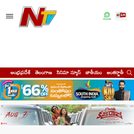
ఆంధ్రప్రదేశ్
తెలంగాణ
సినిమా న్యూస్
జాతీయం
అంతర్జాతీయం