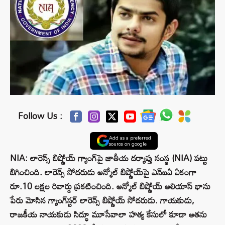
Follow Us :
Add as a preferred
source on google
NIA: లారెన్స్ బిష్ణోయ్ గ్యాంగ్‌పై జాతీయ దర్యాప్తు సంస్థ (NIA) పట్టు
బిగించింది. లారెన్స్ సోదరుడు అన్మోల్ బిష్ణోయ్‌పై ఎన్‌ఐఏ ఏకంగా
రూ.10 లక్షల రివార్డు ప్రకటించింది. అన్మోల్ బిష్ణోయ్ అలియాస్ భాను
పేరు మోసిన గ్యాంగ్‌స్టర్ లారెన్స్ బిష్ణోయ్ సోదరుడు. గాయకుడు,
రాజకీయ నాయకుడు సిద్ధూ మూసేవాలా హత్య కేసులో కూడా అతను