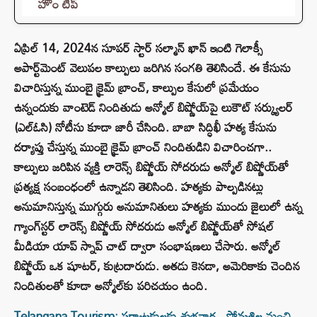
హోం టిప్
ఏప్రిల్ 14, 2024న సూపర్ స్టార్ సల్మాన్ ఖాన్ ఇంటి గెలాక్సీ
అపార్ట్‌మెంట్ వెలుపల కాల్పులు జరిగిన సంగతి తెలిసిందే. ఈ కేసును
విచారిస్తున్న ముంబై క్రైమ్ బ్రాంచ్, కాల్పుల కేసులో ప్రమేయం
ఉన్నందుకు వాంటెడ్ నిందితుడు అన్మోల్ బిష్ణోయ్‌పై లుకౌట్ సర్క్యులర్
(ఎల్‌ఓసి) నోటీసు కూడా జారీ చేసింది. బాబా సిద్ధిఖీ హత్య కేసును
దర్యాప్తు చేస్తున్న ముంబై క్రైమ్ బ్రాంచ్ నిందితుడిని విచారించగా..
కాల్పులు జరిపిన వ్యక్తి లారెన్స్ బిష్ణోయ్ సోదరుడు అన్మోల్ బిష్ణోయ్‌తో
ప్రత్యక్ష సంబంధంలో ఉన్నాడని తెలిసింది. హత్యకు పాల్పడినట్లు
అనుమానిస్తున్న ముగ్గురు అనుమానితులు హత్యకు ముందు జైలులో ఉన్న
గ్యాంగ్‌స్టర్ లారెన్స్ బిష్ణోయ్ సోదరుడు అన్మోల్ బిష్ణోయ్‌తో సోషల్
మీడియా యాప్ స్నాప్‌ చాట్ ద్వారా సంభాషణలు చేసారు. అన్మోల్
బిష్ణోయ్ ఒక షూటర్, కుట్రదారుడు. అతడు కెనడా, అమెరికాకు చెందిన
నిందితులతో కూడా అన్మోల్‌కు పరిచయం ఉంది.
Telangana Tourism: పర్యాటకులకు శుభవార్త.. సోమశిల నుంచి