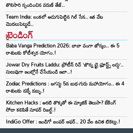
తొలిసారి స్పందించిన వరుణ్ తేజ్..
Team India: లంకలో అడుగుపెట్టిన గిల్ సేన.. ఇక వేట
మొదలుపెట్టుడే..
ట్రెండింగ్‌
Baba Vanga Prediction 2026: బాబా వంగా జోస్యం.. ఈ 5
రాశులకు కోటీశ్వర యోగం.!
Jowar Dry Fruits Laddu: ప్రోటీన్ రిచ్ ‘జొన్న డ్రై ఫ్రూప్ట్స్ లడ్డు’..
సులువుగా ఇంట్లోనే చేసేయండి ఇలా..!
Zodiac Predictions : ఆగస్టు 5న బుధ-గురు మహాయోగం.. ఈ 4
రాశులకు డబ్బే డబ్బు.!
Kitchen Hacks : అరటి తొక్కతో ఈ మ్యాజిక్ తెలుసా? బేకింగ్
సోడా కలిపితే సూపర్ రిజల్ట్.!
IndiGo Offer : ఇండిగో బంపర్ ఆఫర్.. 20 వేల ఉచిత టికెట్లు.!