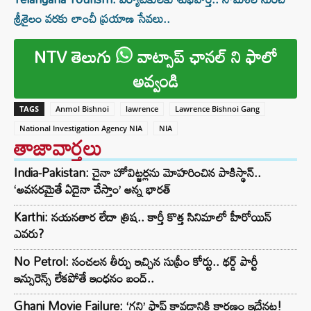
శ్రీశైలం వరకు లాంచీ ప్రయాణ సేవలు..
NTV తెలుగు
వాట్సాప్ ఛానల్ ని ఫాలో
అవ్వండి
TAGS
Anmol Bishnoi
lawrence
Lawrence Bishnoi Gang
National Investigation Agency NIA
NIA
తాజావార్తలు
India-Pakistan: చైనా హోవిట్జర్లను మోహరించిన పాకిస్థాన్..
‘అవసరమైతే ఏదైనా చేస్తాం’ అన్న భారత్
Karthi: నయనతార లేదా త్రిష.. కార్తీ కొత్త సినిమాలో హీరోయిన్
ఎవరు?
No Petrol: సంచలన తీర్పు ఇచ్చిన సుప్రీం కోర్టు.. థర్డ్ పార్టీ
ఇన్సురెన్స్ లేకపోతే ఇంధనం బంద్..
Ghani Movie Failure: ‘గని’ ఫ్లాప్‌ కావడానికి కారణం ఇదేనట!