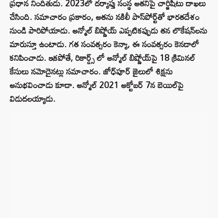
ప్రధాన నిందితుడు. 2023లో దర్యాప్తు సంస్థ అతనిపై చార్జిషీటు దాఖలు
చేసింది. సమాచారం ప్రకారం, అతను నకిలీ పాస్‌పోర్ట్‌తో భారతదేశం
నుండి పారిపోయాడు. అన్మోల్ బిష్ణోయ్ ఎప్పటికప్పుడు తన లొకేషన్‌లను
మారుస్తూ ఉంటాడు. గత సంవత్సరం కెన్యా, ఈ సంవత్సరం కెనడాలో
కనిపించాడు. ఇకపోతే, రికార్డ్స్ లో అన్మోల్ బిష్ణోయ్‌పై 18 క్రిమినల్
కేసులు నమోదైనట్లు సమాచారం. జోధ్‌పూర్ జైలులో శిక్షను
అనుభవించాడు కూడా. అన్మోల్ 2021 అక్టోబర్ 7న బెయిల్‌పై
విడుదలయ్యాడు.