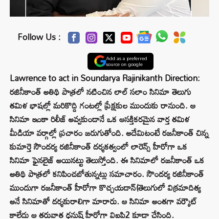
Follow Us :
Add as a preferred
source on google
Lawrence to act in Soundarya Rajinikanth Direction:
రజినీకాంత్ అతిథి పాత్రలో నటించిన లాల్ సలాం సినిమా తెలుగు
తమిళ భాషల్లో మరికొద్ది గంటల్లో ప్రేక్షకుల ముందుకు రానుంది. ఆ
సినిమా ఇంకా రిలీజ్ అవ్వకుండానే ఒక ఆసక్తికరమైన వార్త తమిళ
మీడియా వర్గాల్లో ప్రచారం జరుగుతోంది. అదేమిటంటే రజనీకాంత్ చిన్న
కుమార్తె సౌందర్య రజినీకాంత్ దర్శకత్వంలో లారెన్స్ హీరోగా ఒక
సినిమా ఫైనలైజ్ అయినట్టు తెలుస్తోంది. ఈ సినిమాలో రజనీకాంత్ ఒక
అతిథి పాత్రలో కనిపించబోతున్నట్లు సమాచారం. సౌందర్య రజినీకాంత్
ముందుగా రజనీకాంత్ హీరోగా కొచ్చయడాన్(తెలుగులో విక్రమాదిత్య
అనే సినిమాతో దర్శకురాలిగా మారారు. ఆ సినిమా అంతగా వర్కౌట్
కాలేదు ఆ తరువాత ధనుష్ హీరోగా విఐపి2 కూడా చేసింది.