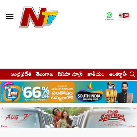
ఆంధ్రప్రదేశ్
తెలంగాణ
సినిమా న్యూస్
జాతీయం
అంతర్జాతీయం