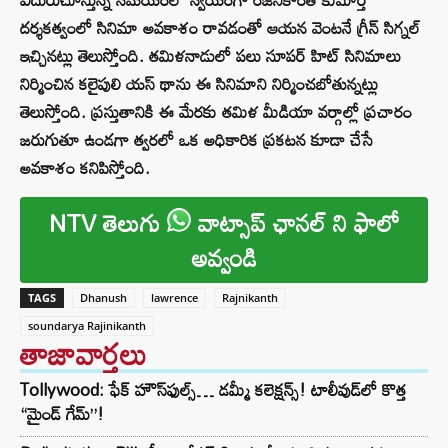
దర్శకత్వంలో సినిమా అవకాశం రావడంతో ఆయన వెంటనే గ్రీన్ సిగ్నల్
ఇచ్చినట్లు తెలుస్తోంది. తమిళనాడులో పలు సూపర్ హిట్ సినిమాలు
నిర్మించిన కలైపులి యస్ థాను ఈ సినిమాని నిర్మించబోతున్నట్లు
తెలుస్తోంది. ప్రస్తుతానికి ఈ మేరకు తమిళ మీడియా వర్గాల్లో ప్రచారం
జరుగుతూ ఉండగా త్వరలో ఒక అధికారిక ప్రకటన కూడా చేసే
అవకాశం కనిపిస్తోంది.
NTV తెలుగు
వాట్సాప్ ఛానల్ ని ఫాలో
అవ్వండి
TAGS
Dhanush
lawrence
Rajnikanth
soundarya Rajinikanth
తాజావార్తలు
Tollywood: ఫేక్ హౌస్‌ఫుల్స్… డమ్మీ కలెక్షన్స్! టాలీవుడ్‌లో కొత్త
“మైండ్ గేమ్”!