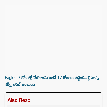
Eagle : 7 రోజుల్లో చేయాలనుకుంటే 17 రోజులు పట్టింది.. క్లైమాక్స్
నెక్స్ట్ లెవల్ ఉంటుంది!
Also Read