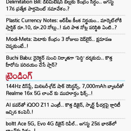
Delimitation Bill: డీలిమిటేషన్ బిల్లుకు కేంద్రం సిద్ధం.. ఆగస్టు
17న ప్రత్యేక పార్లమెంట్ సమావేశం.?
Plastic Currency Notes: ఆర్‌బీఐ కీలక నిర్ణయం.. మార్కెట్‌లోకి
ప్లాస్టిక్ రూ.10, రూ.20 నోట్లు..! మరి పాత నోట్ల పరిస్థితి ఏంటి..?
Modi-Meta: మెటాకు కేంద్రం 3 రోజులు డెడ్‌లైన్.. క్షమాపణ
చెప్పకుంటే..!
Buchi Babu: డైరెక్టర్ నుంచి నిర్మాతగా ‘పెద్ది’ దర్శకుడు.. కొత్త
హీరోను పరిచయం చేసే ప్లాన్?
ట్రెండింగ్‌
144Hz డిస్‌ప్లే, మిలిటరీ-గ్రేడ్ షాక్ రెసిస్టన్స్, 7,000mAh బ్యాటరీతో
Realme 16x 5G లాంచ్ కు ముహూర్తం ఫిక్స్..!
AI పవర్‌తో iQOO Z11 ఎంట్రీ.. కొత్త డిజైన్, స్మార్ట్ ఫీచర్లపై క్లారిటీ
ఇచ్చిన కంపెనీ.!
boltt Ace 5G, Evo 4G డిజైన్ రివీల్.. ఆగస్టు 25న భారత్‌లో
లాంచ్‌కు సిద్ధం..!