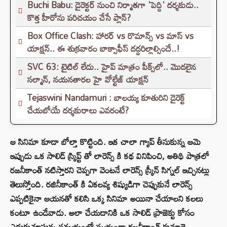
Buchi Babu: డైరెక్టర్ నుంచి నిర్మాతగా 'పెద్ది' దర్శకుడు..
కొత్త హీరోను పరిచయం చేసే ప్లాన్?
Box Office Clash: హారర్ vs రొమాన్స్ vs మాస్ vs
యాక్షన్.. ఈ శుక్రవారం బాక్సాఫీస్ దద్దరిల్లాల్సిందే..!
SVC 63: టైటిల్ లేదు.. హైప్ మాత్రం పీక్స్‌లో.. మొదలైన
సల్మాన్, నయనతారల హై వోల్టేజ్ యాక్షన్
Tejaswini Nandamuri : బాలయ్య కూతురిని డైరెక్ట్
చేయబోయే దర్శకురాలు ఎవరంటే?
ఆ సినిమా కూడా బోల్తా కొట్టింది. ఇక చాలా గ్యాప్ తీసుకున్న ఆమె
ఇప్పుడు ఒక సాలిడ్ స్క్రిప్ట్ తో లారెన్స్ కి కథ వినిపించి, అతిథి పాత్రలో
రజనీకాంత్ నటిస్తారని చెప్పగా వెంటనే లారెన్స్ స్క్రీన్ సిగ్నల్ ఇచ్చినట్లు
తెలుస్తోంది. రజినీకాంత్ కి ఏకలవ్య శిష్యుడిగా చెప్పుకునే లారెన్స్
ఎప్పటికైనా ఆయనతో కలిసి ఒక్క సినిమా అయినా చేయాలని కలలు
కంటూ ఉండేవాడు. అలా చేయడానికి ఒక సాలిడ్ ప్రాజెక్టు కోసం
ఎదురుచూస్తున్న సమయంలో స్వయంగా రజనీకాంత్ కుమార్తె