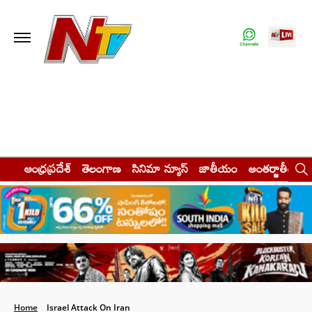
ఆంధ్రప్రదేశ్
తెలంగాణ
సినిమా న్యూస్
జాతీయం
అంతర్జాతీయం
Home
Israel Attack On Iran