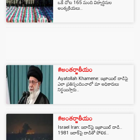
ఒకే చోట 165 మంది విద్యార్థినుల
అంత్యక్రియలు..
#అంతర్జాతీయం
Ayatollah Khamene: ఇజ్రాయిల్‌ దాడిపై
ఎలా ప్రతిస్పందించాలో మా అధికారులు
నిర్ణయిస్తారు..
#అంతర్జాతీయం
Israel Iran: ఇరాన్‌పై ఇజ్రాయిల్ దాడి..
1981 ఇరాక్‌పై దాడితో పోలిక..