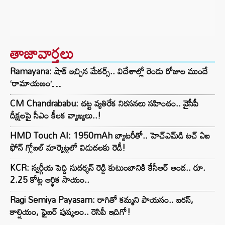
తాజావార్తలు
Ramayana: షాక్ ఇచ్చిన మేకర్స్.. విదేశాల్లో రెండు రోజుల ముందే
‘రామాయణం’…
CM Chandrababu: చట్ట వ్యతిరేక నిరసనలు సహించం.. వైసీపీ
దీక్షలపై సీఎం కీలక వ్యాఖ్యలు..!
HMD Touch AI: 1950mAh బ్యాటరీతో.. హెచ్‌ఎమ్‌డి టచ్ ఏఐ
ఫోన్ గ్లోబల్ మార్కెట్లలో విడుదలకు రెడీ!
KCR: స్వర్గీయ పెద్ది సుదర్శన్ రెడ్డి కుటుంబానికి కేసీఆర్ అండ.. రూ.
2.25 కోట్ల ఆర్థిక సాయం..
Ragi Semiya Payasam: రాగితో కమ్మని పాయసం.. ఐరన్,
కాల్షియం, ఫైబర్ పుష్కలం.. రెసిపీ ఇదిగో!