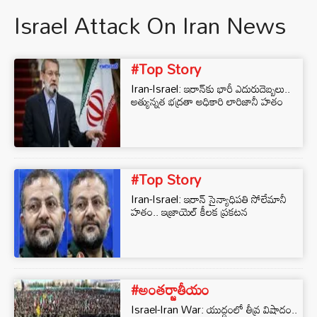
Israel Attack On Iran News
#Top Story
Iran-Israel: ఇరాన్‌కు భారీ ఎదురుదెబ్బలు..
అత్యున్నత భద్రతా అధికారి లారిజానీ హతం
#Top Story
Iran-Israel: ఇరాన్ సైన్యాధిపతి సోలేమానీ
హతం.. ఇజ్రాయెల్ కీలక ప్రకటన
#అంతర్జాతీయం
Israel-Iran War: యుద్ధంలో తీవ్ర విషాదం..