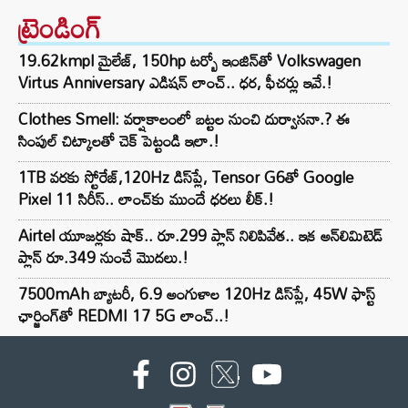
ట్రెండింగ్‌
19.62kmpl మైలేజ్, 150hp టర్బో ఇంజిన్‌తో Volkswagen
Virtus Anniversary ఎడిషన్ లాంచ్.. ధర, ఫీచర్లు ఇవే.!
Clothes Smell: వర్షాకాలంలో బట్టల నుంచి దుర్వాసనా.? ఈ
సింపుల్ చిట్కాలతో చెక్ పెట్టండి ఇలా.!
1TB వరకు స్టోరేజ్,120Hz డిస్‌ప్లే, Tensor G6తో Google
Pixel 11 సిరీస్.. లాంచ్⁭కు ముందే ధరలు లీక్.!
Airtel యూజర్లకు షాక్.. రూ.299 ప్లాన్ నిలిపివేత.. ఇక అన్‌లిమిటెడ్
ప్లాన్ రూ.349 నుంచే మొదలు.!
7500mAh బ్యాటరీ, 6.9 అంగుళాల 120Hz డిస్‌ప్లే, 45W ఫాస్ట్
ఛార్జింగ్‌తో REDMI 17 5G లాంచ్..!