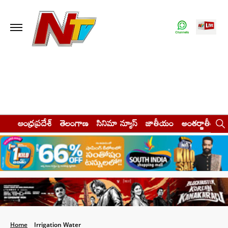
ఆంధ్రప్రదేశ్
తెలంగాణ
సినిమా న్యూస్
జాతీయం
అంతర్జాతీయం
Home
Irrigation Water