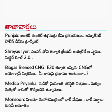
తాజావార్తలు
Punjab: జంతర్ మంతర్-ఉగ్రకుట్ర కేసు ప్రకంపనలు.. అమృత్‌సర్
పోలీస్ చీఫ్‌కు ట్రాన్స్‌ఫర్
Shreyas Iyer: ఎంఎస్ ధోని తర్వాత శ్రేయస్ అయ్యర్‌కే ఆ స్థానం..
మిస్టర్ కూల్ 2.0..
Biogas Blended CNG: E20 తర్వాత ఇప్పుడు CNGలో
బయోగ్యాస్ మిశ్రమం.. మీ కారుపై ప్రభావం ఉంటుందా..?
Medico Priyanka: మెడికో ప్రియాంక పరిస్థితి విషమం.. మద్యం
మత్తులో కారుతో తొక్కించిన ఉన్మాదులు..
Monsoon: హిందూ మహాసముద్రంలో భారీ మేఘం.. భారీ వర్షాలు
కురిసే అవకాశం