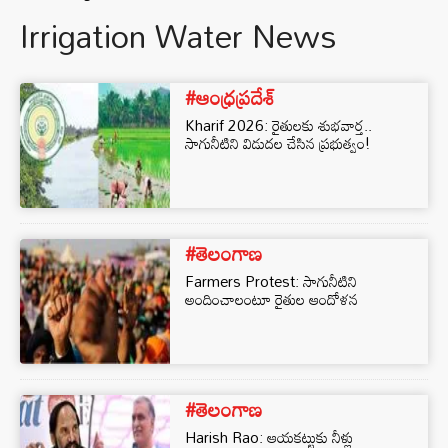
Irrigation Water News
#ఆంధ్రప్రదేశ్
Kharif 2026: రైతులకు శుభవార్త..
సాగునీటిని విడుదల చేసిన ప్రభుత్వం!
#తెలంగాణ
Farmers Protest: సాగునీటిని
అందించాలంటూ రైతుల ఆందోళన
#తెలంగాణ
Harish Rao: ఆయకట్టుకు నీళ్లు