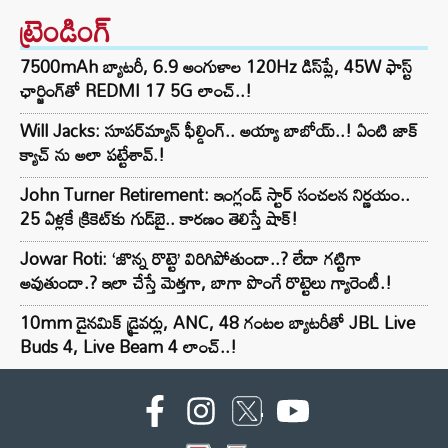
ట్రెండింగ్‌
7500mAh బ్యాటరీ, 6.9 అంగుళాల 120Hz డిస్‌ప్లే, 45W ఫాస్ట్
ఛార్జింగ్‌తో REDMI 17 5G లాంచ్..!
Will Jacks: సూపర్‌మ్యాన్ ఫీల్డింగ్.. అయ్యా బాబోయ్..! ఏంటి జాక్
క్యాచ్ ను అలా పట్టేశావ్.!
John Turner Retirement: ఇంగ్లండ్ స్టార్ సంచలన నిర్ణయం..
25 ఏళ్లకే క్రికెట్‌కు గుడ్‌బై.. కారణం తెలిస్తే షాక్!
Jowar Roti: ‘జొన్న రొట్టె’ విరిగిపోతుందా..? లేదా గట్టిగా
అవుతుందా.? ఇలా చేస్తే మెత్తగా, బాగా పొంగే రొట్టెలు గ్యారెంటీ.!
10mm డైనమిక్ డ్రైవర్లు, ANC, 48 గంటల బ్యాటరీతో JBL Live
Buds 4, Live Beam 4 లాంచ్..!