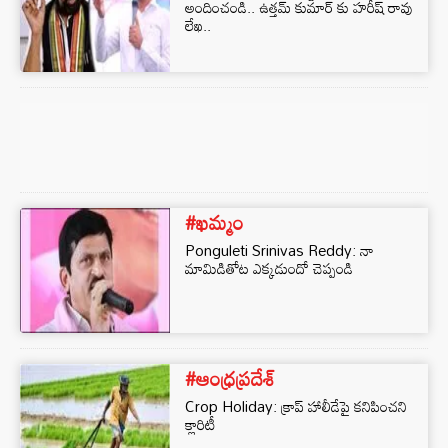
అందించండి.. ఉత్తమ్ కుమార్ కు హరీష్ రావు
లేఖ..
#ఖమ్మం
Ponguleti Srinivas Reddy: నా
మామిడితోట ఎక్కడుందో చెప్పండి
#ఆంధ్రప్రదేశ్
Crop Holiday: క్రాప్ హాలీడేపై కనిపించని
క్లారిటీ