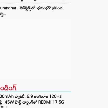
randhar : నెట్‌ఫ్లిక్స్‌లో ‘ధురంధర్’ ప్రపంచ
ర్డు..
రెండింగ్‌
00mAh బ్యాటరీ, 6.9 అంగుళాల 120Hz
్‌ప్లే, 45W ఫాస్ట్ ఛార్జింగ్‌తో REDMI 17 5G
చ్..!