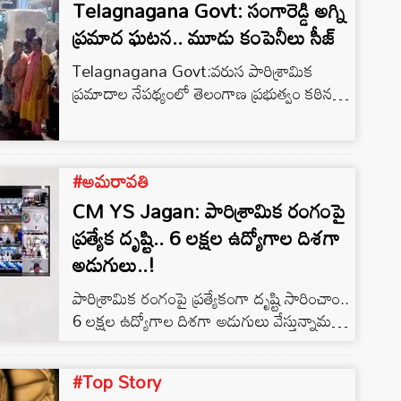
Telagnagana Govt: సంగారెడ్డి అగ్ని
ప్రమాద ఘటన.. మూడు కంపెనీలు సీజ్
Telagnagana Govt:వరుస పారిశ్రామిక
ప్రమాదాల నేపథ్యంలో తెలంగాణ ప్రభుత్వం కఠిన
చర్యలు ప్రారంభించింది.
#అమరావతి
CM YS Jagan: పారిశ్రామిక రంగంపై
ప్రత్యేక దృష్టి.. 6 లక్షల ఉద్యోగాల దిశగా
అడుగులు..!
పారిశ్రామిక రంగంపై ప్రత్యేకంగా దృష్టి సారించాం..
6 లక్షల ఉద్యోగాల దిశగా అడుగులు వేస్తున్నామని
తెలిపారు ముఖ్యమంత్రి వైఎస్‌ జగన్మోహన్‌రెడ్డి.. పలు
పరిశ్రమలు వర్చువల్ గా ప్రారంభించిన సీఎం వైఎస్‌
#Top Story
జగన్, ఈ సందర్భంగా మాట్లాడుతూ.. పారిశ్రామిక