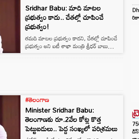
పెట్టుబడులు విస్తృతమైన తర్వాత ఆసక్తి ఎక్కువైంది.
Sridhar Babu: మాది మాటల
Dhu
అచ్యుతాపురం, పరవాడలో ఫార్మా పెట్టుబడులు రాగా
ప్రభుత్వం కాదు.. చేతల్లో చూపించే
రికా
వందల సంఖ్యలో కంపెనీలు వెలిశాయి. భవిష్యత్తులో
ప్రభుత్వం!
పెట్టుబడులకు విశాఖ – చెన్నై ఇండస్ట్రియల్ కారిడార్
కీలకమని ప్రభుత్వాలు భావిస్తున్నాయి. ఈ
తమది మాటల ప్రభుత్వం కాదని, చేతల్లో చూపించే
తరుణంలోనే…
ప్రభుత్వం అని ఐటీ శాఖా మంత్రి శ్రీధర్ బాబు
అన్నారు. తెలంగాణ ప్రతిభకు కేర్ ఆఫ్ అడ్రస్‌గా
మారిందన్నారు. పెట్టుబడుల విషయంలో ప్రతిపక్షాలు
దుష్ప్రచారాలు చేయొద్దని, తెలంగాణకు వచ్చే
పెట్టుబడులు ప్రతిపక్షాలకు కనిపించడం లేదా? అని
ప్రశ్నించారు. తెలంగాణ ప్రభుత్వం కొత్త పరిశ్రమలకు
మెరుగైన అవకాశాలు కల్పిస్తోందని, తెలంగాణ
#తెలంగాణ
ప్రభుత్వం ప్రోత్సాహకాలు చూసి శైవ గ్రూప్ సంస్థ
పెట్టుబడులు పెట్టేందుకు ఒప్పుకుందని తెలిపారు. 18
Minister Sridhar Babu:
ట్
నెలల్లో 3 లక్షల…
తెలంగాణకు రూ.2వేల కోట్ల కొత్త
75
పెట్టుబడులు.. పెద్ద సంఖ్యలో పరిశ్రమలు
డిస
లాం