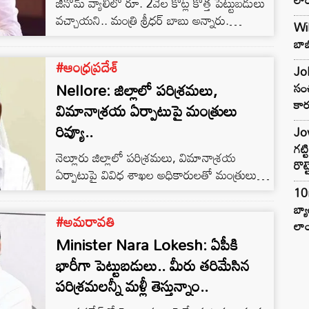
జీనోమ్ వ్యాలీలో రూ. 2వేల కోట్ల కొత్త పెట్టుబడులు
వచ్చాయని.. మంత్రి శ్రీధర్ బాబు అన్నారు.
Wil
పారిశ్రామికంగా పెద్ద సంఖ్యలో పరిశ్రమలు
బాబ
తెలంగాణకు వచ్చాయని తెలిపారు. డిజిటల్ హెల్త్
#ఆంధ్రప్రదేశ్
విషయంలో పరిశ్రమలకు ప్రోత్సాహకాలు
Joh
Nellore: జిల్లాలో పరిశ్రమలు,
అందిస్తున్నామని చెప్పారు. తెలంగాణ రాష్ట్రాన్ని హెల్త్
సంచ
కార
హబ్ గా తయారు చేయబోతున్నట్లు తెలిపారు.
విమానాశ్రయ ఏర్పాటుపై మంత్రులు
MSME పాలసీని మరింత పటిష్టంగా తెచ్చామని..
రివ్యూ..
Jow
చిన్న, మధ్య తరగతి పరిశ్రమల వల్ల ఉపాధి
గట్
నెల్లూరు జిల్లాలో పరిశ్రమలు, విమానాశ్రయ
ఎక్కువగా ఉంటుందని వివరించారు.
రొట్
ఏర్పాటుపై వివిధ శాఖల అధికారులతో మంత్రులు
ఆనం రామనారాయణ రెడ్డి, డాక్టర్ పొంగూరు
10
నారాయణ సమీక్ష సమావేశం నిర్వహించారు.
బ్
#అమరావతి
లాం
Minister Nara Lokesh: ఏపీకి
భారీగా పెట్టుబడులు.. మీరు తరిమేసిన
పరిశ్రమలన్నీ మళ్లీ తెస్తున్నాం..