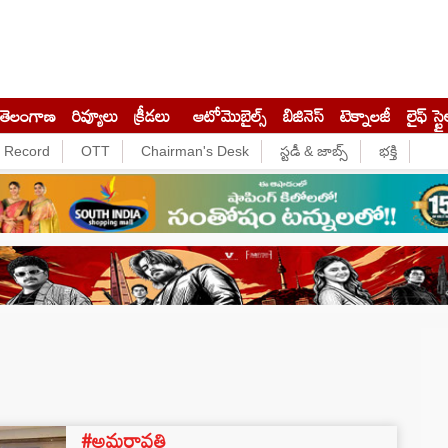
తెలంగాణ
రివ్యూలు
క్రీడలు
ఆటోమొబైల్స్
బిజినెస్‌
టెక్నాలజీ
లైఫ్ స్టై
e Record
OTT
Chairman's Desk
స్టడీ & జాబ్స్
భక్తి
#అమరావతి