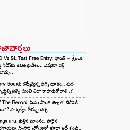
ాజావార్తలు
D Vs SL Test Free Entry: భారత్ – శ్రీలంక
టు సిరీస్‌కు ఉచిత ప్రవేశం.. ఎవరైనా వెళ్లి
ొచ్చు..
ry Board: కమ్మేస్తున్న డ్రగ్స్ భూతం.. మన
్యార్థుల్ని డ్రగ్స్ నుంచి ఎలా కాపాడుకోవాలి..?
 The Record: సీఎం సొంత జిల్లాలో టీడీపీకి
ంది? ఎమ్మెల్యేల తీరుపై చర్చ
galuru: కుళ్లిన మాంసం, పాడైన
గాయలు..5-స్టార్ హోటళ్లలో కూడా అదే కంపు..