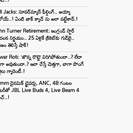
l Jacks: సూపర్‌మ్యాన్ ఫీల్డింగ్.. అయ్యా
ోయ్..! ఏంటి జాక్ క్యాచ్ ను అలా పట్టేశావ్.!
n Turner Retirement: ఇంగ్లండ్ స్టార్
లన నిర్ణయం.. 25 ఏళ్లకే క్రికెట్‌కు గుడ్‌బై..
ణం తెలిస్తే షాక్!
ar Roti: ‘జొన్న రొట్టె’ విరిగిపోతుందా..? లేదా
టిగా అవుతుందా.? ఇలా చేస్తే మెత్తగా, బాగా పొంగే
టెలు గ్యారెంటీ.!
mm డైనమిక్ డ్రైవర్లు, ANC, 48 గంటల
యాటరీతో JBL Live Buds 4, Live Beam 4
చ్..!