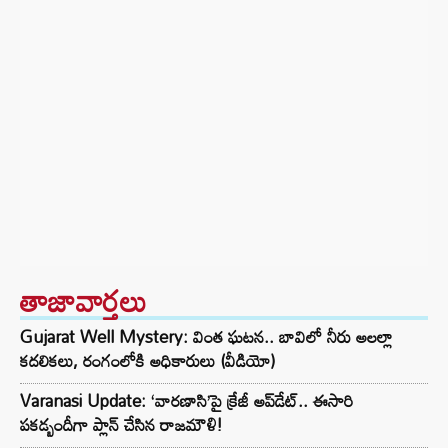
తాజావార్తలు
Gujarat Well Mystery: వింత ఘటన.. బావిలో నీరు అలల్లా
కదలికలు, రంగంలోకి అధికారులు (వీడియో)
Varanasi Update: ‘వారణాసి’పై క్రేజీ అప్‌డేట్.. ఈసారి
పకడ్బందీగా ప్లాన్ చేసిన రాజమౌళి!