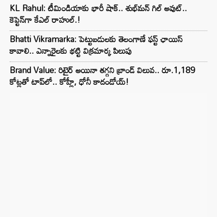
KL Rahul: టీమిండియాకు భారీ షాక్.. శుభ్‌మన్ గిల్ అవుట్..
కెప్టెన్‌గా కేఎల్ రాహుల్.!
Bhatti Vikramarka: పెట్టుబడులకు తెలంగాణే ఫస్ట్ ఛాయిస్
కావాలి.. ఎన్నారైలకు భట్టి విక్రమార్క పిలుపు
Brand Value: రిటైర్ అయినా తగ్గని బ్రాండ్ విలువ.. రూ.1,189
కోట్లతో టాప్‌లో.. కోహ్లీ, ధోనీ కాదండోయ్!