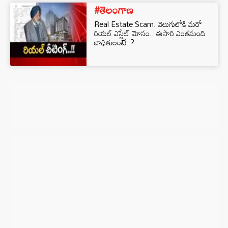
#తెలంగాణ
Real Estate Scam: వెలుగులోకి మరో
రియల్ ఎస్టేట్ మోసం.. ఈసారి ఎంతమంది
బాధితులంటే..?