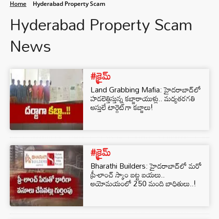
Home
Hyderabad Property Scam
Hyderabad Property Scam
News
#క్రైమ్
Land Grabbing Mafia: హైదరాబాద్‌లో
హడలెత్తిస్తున్న కబ్జారాయుళ్లు.. మధ్యతరగతి
ఆస్తులే టార్గెట్‌గా కబ్జాలు!
#క్రైమ్
Bharathi Builders: హైదరాబాద్‌లో మరో
ప్రీ-లాంచ్ స్కాం బట్ట బయలు..
అయోమయంలో 250 మంది బాధితులు..!