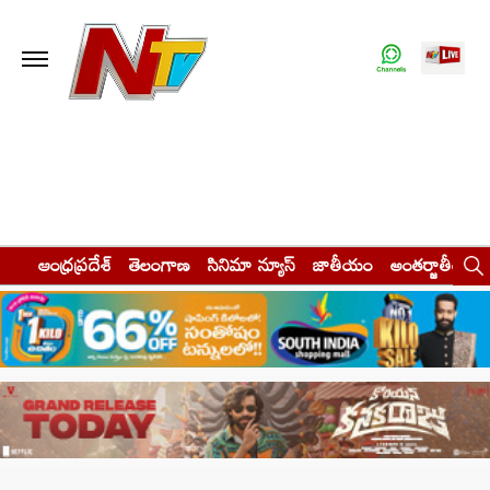
ఆంధ్రప్రదేశ్
తెలంగాణ
సినిమా న్యూస్
జాతీయం
అంతర్జాతీయం