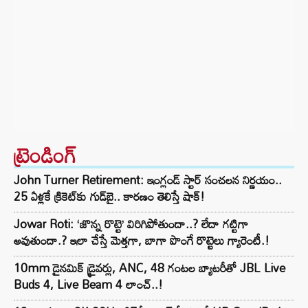
ట్రెండింగ్‌
John Turner Retirement: ఇంగ్లండ్ స్టార్ సంచలన నిర్ణయం..
25 ఏళ్లకే క్రికెట్‌కు గుడ్‌బై.. కారణం తెలిస్తే షాక్!
Jowar Roti: ‘జొన్న రొట్టె’ విరిగిపోతుందా..? లేదా గట్టిగా
అవుతుందా.? ఇలా చేస్తే మెత్తగా, బాగా పొంగే రొట్టెలు గ్యారెంటీ.!
10mm డైనమిక్ డ్రైవర్లు, ANC, 48 గంటల బ్యాటరీతో JBL Live
Buds 4, Live Beam 4 లాంచ్..!