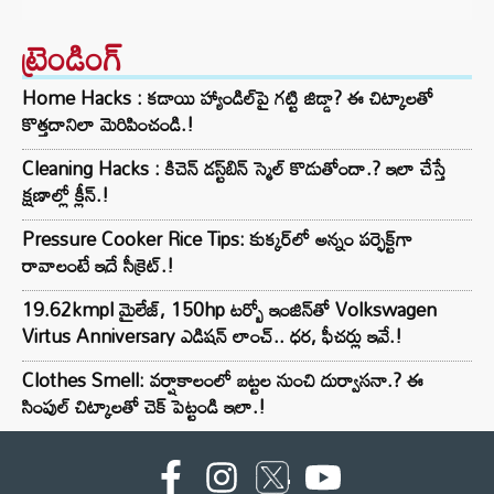
ట్రెండింగ్‌
Home Hacks : కడాయి హ్యాండిల్‌పై గట్టి జిడ్డా? ఈ చిట్కాలతో
కొత్తదానిలా మెరిపించండి.!
Cleaning Hacks : కిచెన్ డస్ట్‌బిన్ స్మెల్ కొడుతోందా.? ఇలా చేస్తే
క్షణాల్లో క్లీన్.!
Pressure Cooker Rice Tips: కుక్కర్‌లో అన్నం పర్ఫెక్ట్‌గా
రావాలంటే ఇదే సీక్రెట్.!
19.62kmpl మైలేజ్, 150hp టర్బో ఇంజిన్‌తో Volkswagen
Virtus Anniversary ఎడిషన్ లాంచ్.. ధర, ఫీచర్లు ఇవే.!
Clothes Smell: వర్షాకాలంలో బట్టల నుంచి దుర్వాసనా.? ఈ
సింపుల్ చిట్కాలతో చెక్ పెట్టండి ఇలా.!