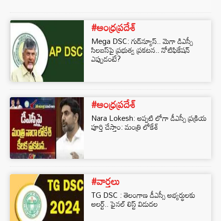
#ఆంధ్రప్రదేశ్
Mega DSC: గుడ్‌న్యూస్.. మెగా డిఎస్సీ
సిలబస్‌పై ప్రభుత్వ ప్రకటన.. నోటిఫికేషన్
ఎప్పుడంటే?
#ఆంధ్రప్రదేశ్
Nara Lokesh: అప్పటి లోగా డీఎస్సీ ప్రక్రియ
పూర్తి చేస్తాం: మంత్రి లోకేశ్‌
#వార్తలు
TG DSC : తెలంగాణ డీఎస్సీ అభ్యర్థులకు
అలర్ట్‌.. ఫైనల్‌ లిస్ట్‌ విడుదల