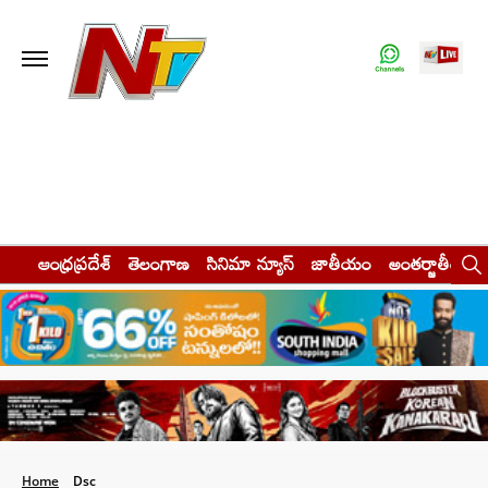
ఆంధ్రప్రదేశ్
తెలంగాణ
సినిమా న్యూస్
జాతీయం
అంతర్జాతీయం
Home
Dsc