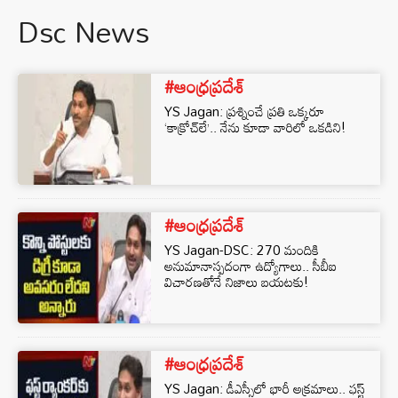
Dsc News
#ఆంధ్రప్రదేశ్
YS Jagan: ప్రశ్నించే ప్రతి ఒక్కరూ
‘కాక్రోచ్‌లే’.. నేను కూడా వారిలో ఒకడిని!
#ఆంధ్రప్రదేశ్
YS Jagan-DSC: 270 మందికి
అనుమానాస్పదంగా ఉద్యోగాలు.. సీబీఐ
విచారణతోనే నిజాలు బయటకు!
#ఆంధ్రప్రదేశ్
YS Jagan: డీఎస్సీలో భారీ అక్రమాలు.. ఫస్ట్