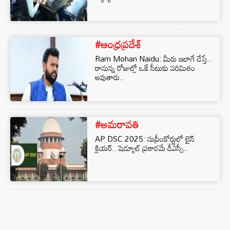
#ఆంధ్రప్రదేశ్
Ram Mohan Naidu: మీరు ఇలాగే చేస్తే..
రానున్న రోజుల్లో ఒకే సీటుకు పరిమితం
అవుతారు..
#అమరావతి
AP DSC 2025: సుప్రీంకోర్టులో లైన్‌
క్లియర్‌.. షెడ్యూల్‌ ప్రకారమే డీఎస్సీ..