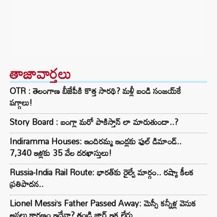
తాజావార్తలు
OTR : తెలంగాణ బీజేపీకి కొత్త సారథి? మళ్లీ బండి సంజయ్‌కే
పగ్గాలు!
Story Board : బంగ్లా మరో పాకిస్తాన్ లా మారుతుందా..?
Indiramma Houses: ఇందిరమ్మ ఇండ్లకు ఫుల్ డిమాండ్..
7,340 ఇళ్లకు 35 వేల దరఖాస్తులు!
Russia-India Rail Route: భారత్‌కు రైల్వే మార్గం.. రష్యా కీలక
ప్రతిపాదన..
Lionel Messi’s Father Passed Away: మెస్సీ కన్నీళ్ల వెనుక
అసలు కారణం ఇదేనా? తండ్రి జార్జ్ ఇక లేరు