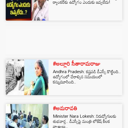
ర్యాంకర్‌కు ఉద్యోగం ఎందుకు ఇవ్వలేదు!
#అల్లూరి సీతారామరాజు
Andhra Pradesh: కష్టపడి డీఎస్సీ కొట్టింది..
ఉద్యోగంలో చేరాల్సిన సమయంలో
కన్నుమూసింది..
#అమరావతి
Minister Nara Lokesh: నిరుద్యోగులకు
శుభవార్త.. డీఎస్సీపై మంత్రి లోకేష్‌ కీలక
వ్యాఖ్యలు..