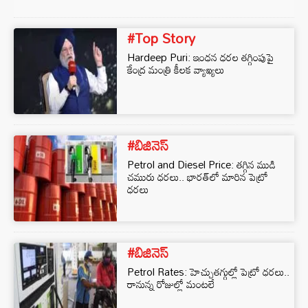
#Top Story
Hardeep Puri: ఇంధన ధరల తగ్గింపుపై
కేంద్ర మంత్రి కీలక వ్యాఖ్యలు
#బిజినెస్‌
Petrol and Diesel Price: తగ్గిన ముడి
చమురు ధరలు.. భారత్‌లో మారిన పెట్రో
ధరలు
#బిజినెస్‌
Petrol Rates: హెచ్చుతగ్గుల్లో పెట్రో ధరలు..
రానున్న రోజుల్లో మంటలే