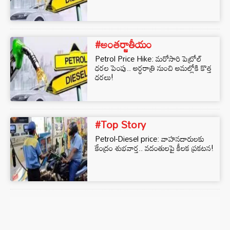
#అంతర్జాతీయం
Petrol Price Hike: మరోసారి పెట్రోల్
ధరల పెంపు.. అర్ధరాత్రి నుంచి అమల్లోకి కొత్త
ధరలు!
#Top Story
Petrol-Diesel price: వాహనదారులకు
కేంద్రం శుభవార్త.. వదంతులపై కీలక ప్రకటన!