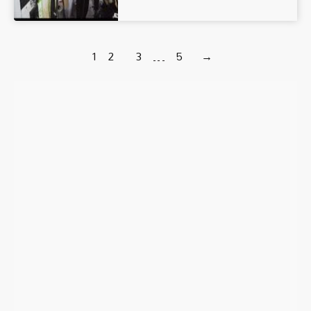
1
2
3
…
5
→