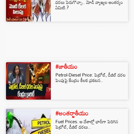
ధరలు పెరుగొచ్చా.. మోడీ వ్యాఖ్యల ఆంతర్యం
ఏమిటి.?
#జాతీయం
Petrol-Diesel Price: పెట్రోల్, డీజిల్ ధరల
పెంపుపై కేంద్రం కీలక ప్రకటన..
#అంతర్జాతీయం
Fuel Prices: ఆ దేశాల్లో భారీగా పెరిగిన
పెట్రోల్, డీజిల్ ధరలు..