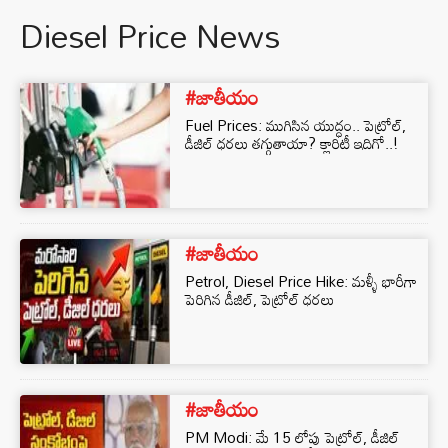
Diesel Price News
#జాతీయం
Fuel Prices: ముగిసిన యుద్ధం.. పెట్రోల్,
డీజిల్ ధరలు తగ్గుతాయా? క్లారిటీ ఇదిగో..!
#జాతీయం
Petrol, Diesel Price Hike: మళ్ళీ భారీగా
పెరిగిన డీజిల్, పెట్రోల్ ధరలు
#జాతీయం
PM Modi: మే 15 లోపు పెట్రోల్, డీజిల్