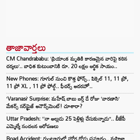
తాజావార్తలు
CM Chandrababu: ‘ప్రియాంక మృతికి కారణమైన వారిపై కఠిన
చర్యలు’.. బాధిత కుటుంబానికి రూ. 20 లక్షల ఆర్థిక సాయం..
New Phones: గూగుల్ నుంచి కొత్త ఫోన్స్.. పిక్సెల్ 11, 11 ప్రో,
11 ప్రో XL , 11 ప్రో ఫోల్డ్.. ఫీచర్స్ అదరహో..
‘Varanasi’ Surprise: మహేష్ బాబు బర్త్ డే రోజు ‘వారణాసి’
మేకర్స్ సర్‌ప్రైజ్ అనౌన్స్‌మెంట్! చూశారా?
Uttar Pradesh: ‘‘నా అల్లుడు 25 పెళ్లిళ్లు చేసుకున్నాడు’’.. బీజేపీ
ఎమ్మెల్యే సంచలన ఆరోపణలు
Road Accident: గుంటూరులో ఘోర రోడ్డు ప్రమాదం.. మహిళా