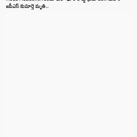
ఐపీఎస్ కుమార్తె మృతి..