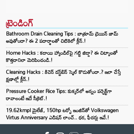
ట్రెండింగ్‌
Bathroom Drain Cleaning Tips : బాత్రూమ్ డ్రెయిన్ జామ్
అవుతోందా? ఈ 2 పదార్థాలతో చిటికెలో క్లీన్.!
Home Hacks : కడాయి హ్యాండిల్‌పై గట్టి జిడ్డా? ఈ చిట్కాలతో
కొత్తదానిలా మెరిపించండి.!
Cleaning Hacks : కిచెన్ డస్ట్‌బిన్ స్మెల్ కొడుతోందా.? ఇలా చేస్తే
క్షణాల్లో క్లీన్.!
Pressure Cooker Rice Tips: కుక్కర్‌లో అన్నం పర్ఫెక్ట్‌గా
రావాలంటే ఇదే సీక్రెట్.!
19.62kmpl మైలేజ్, 150hp టర్బో ఇంజిన్‌తో Volkswagen
Virtus Anniversary ఎడిషన్ లాంచ్.. ధర, ఫీచర్లు ఇవే.!