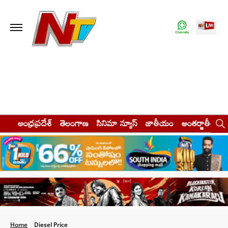
ఆంధ్రప్రదేశ్
తెలంగాణ
సినిమా న్యూస్
జాతీయం
అంతర్జాతీయం
Home
Diesel Price