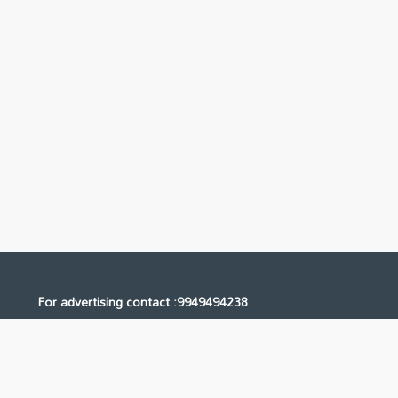
For advertising contact :9949494238
Email: digital@ntvnetwork.com
Us
Contact Us
Privacy Policy
Terms & Conditions