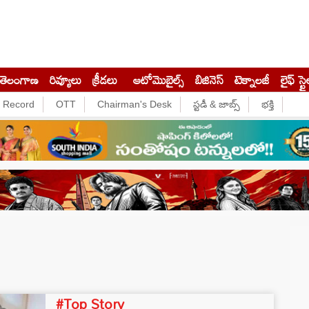
తెలంగాణ
రివ్యూలు
క్రీడలు
ఆటోమొబైల్స్
బిజినెస్‌
టెక్నాలజీ
లైఫ్ స్టై
e Record
OTT
Chairman's Desk
స్టడీ & జాబ్స్
భక్తి
#Top Story