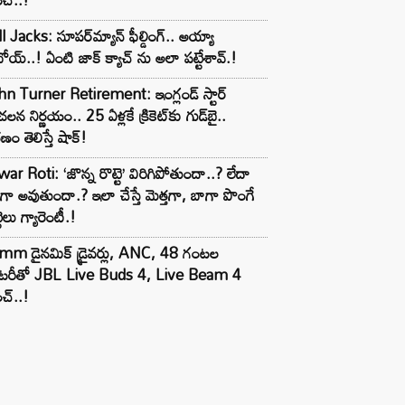
l Jacks: సూపర్‌మ్యాన్ ఫీల్డింగ్.. అయ్యా
ోయ్..! ఏంటి జాక్ క్యాచ్ ను అలా పట్టేశావ్.!
n Turner Retirement: ఇంగ్లండ్ స్టార్
లన నిర్ణయం.. 25 ఏళ్లకే క్రికెట్‌కు గుడ్‌బై..
ణం తెలిస్తే షాక్!
ar Roti: ‘జొన్న రొట్టె’ విరిగిపోతుందా..? లేదా
టిగా అవుతుందా.? ఇలా చేస్తే మెత్తగా, బాగా పొంగే
టెలు గ్యారెంటీ.!
mm డైనమిక్ డ్రైవర్లు, ANC, 48 గంటల
యాటరీతో JBL Live Buds 4, Live Beam 4
చ్..!