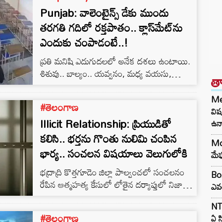
Punjab: వాలెంటైన్స్ డేకు ముందు
తరగతి గదిలో రక్తపాతం.. క్లాస్‌మేట్‌ను
ఎందుకు చంపాడంటే..!
ప్రతి మనిషి ఎదుగుదలలో అనేక దశలు ఉంటాయి.
శిశువు.. బాల్యం.. యవ్వనం, మధ్య వయసు,
త
వృద్ధాప్యం.. ఇలా ఆయా దశలుంటాయి.
వీటిన్నింటిలో అత్యంత ప్రమాదర వయసు
Med
#తెలంగాణ
కౌమారదశ. ఈ వయసులో పుట్టె కోర్కెలు మానసిక
విష
Illicit Relationship: ప్రియుడితో
స్థిరత్వం లేకుండా ఊహా ప్రపంచంలోకి తీసుకెళ్లి
ఉన్
గజిబిజి చేస్తుంది.
కలిసి.. భర్తను గొంతు నులిమి చంపిన
Mo
భార్య.. సంచలన విషయాలు వెలుగులోకి
మేఘ
భద్రాద్రి కొత్తగూడెం జిల్లా పాల్వంచలో సంచలనం
Box
రేపిన ఆత్మహత్య కేసులో లోతైన దర్యాప్తులో నిజాలు
ఎవ
బయటపెట్టారు పోలీసులు. ప్రియుడు, స్నేహితులతో
NTR
కలిసి భార్య హత్యకు కుట్రపన్నిందని వెల్లడించారు.
#తెలంగాణ
ఏ స
భర్తను గొంతు నులిమి హతమార్చినట్లు తెలిపారు.