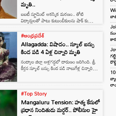
మృతి..
Wil
ఐఐటీ స్టూడెంట్ ఆకస్మిక మరణం.. తోటి
బాబ
విద్యార్థులతో పాటు కుటుంబీకులను షాక్ కు
గురిచేసింది. తెల్లవారితే పరీక్ష ఉందని అర్థరాత్రి వరకు
Joh
చదువుకున్న విద్యార్థి.. కానీ పరీక్షకు ముందే ఉదయం
సంచ
#ఆంధ్రప్రదేశ్
కార
వేళ ప్రాణాలు కోల్పోయాడు. ఈ ఘటన
Allagadda: విషాదం.. స్కూల్‌ బస్సు
వారణాసిలోని IIT-BHUలో చోటుచేసుకుంది.
Jow
కింద పడి 4 ఏళ్ల చిన్నారి మృతి
MTech విద్యార్థి అనూప్ సింగ్ చౌహాన్ బుధవారం
గట్
ఉదయం పరీక్ష రాయాల్సి ఉంది. మంగళవారం
నంద్యాల జిల్లా ఆళ్లగడ్డలో దారుణం జరిగింది. శ్రీ
రొట్
రాత్రి, అతను తన ఇద్దరు స్నేహితులతో కలిసి ఒక
కీర్తన స్కూల్ బస్సు కింద పడి నాలుగేళ్ల చిన్నారి
గదిలో చదువుకున్నాడు. ముగ్గురు తెల్లవారుజామున
10
గిలాగిలా కొట్టుకుంటూ ప్రాణాలు కోల్పోయింది.
3 గంటల వరకు…
బ్
చిన్నారి రాకను తల్లి చూస్తుండగానే ఆమె కళ్ల ముందే
లాం
బస్సు చక్రాల కింద నలిగి ప్రాణాలు కోల్పోయింది. శ్రీ
#Top Story
కీర్తన హైస్కూల్ లో చిన్నారి హరి ప్రియ యూకేజీ
చదువుతోంది. స్కూల్ ముగిసిన అనంతరం బస్సు దిగి
Mangaluru Tension: హత్య కేసులో
ఇంటికి వెళ్తుండగా ప్రమాదం జరిగింది.
ప్రధాన నిందితుడు మర్డర్.. పోలీసుల హై