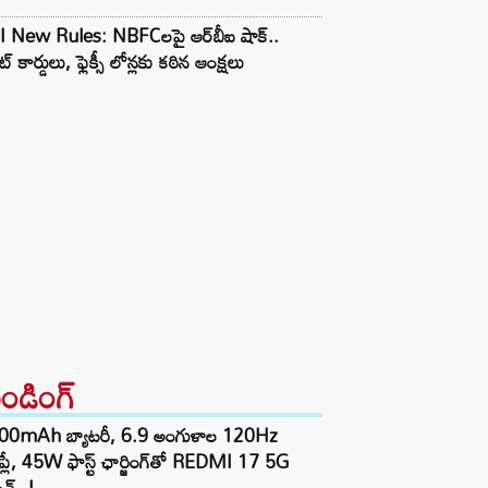
I New Rules: NBFCలపై ఆర్‌బీఐ షాక్..
డిట్ కార్డులు, ఫ్లెక్సీ లోన్లకు కఠిన ఆంక్షలు
రెండింగ్‌
00mAh బ్యాటరీ, 6.9 అంగుళాల 120Hz
్‌ప్లే, 45W ఫాస్ట్ ఛార్జింగ్‌తో REDMI 17 5G
చ్..!