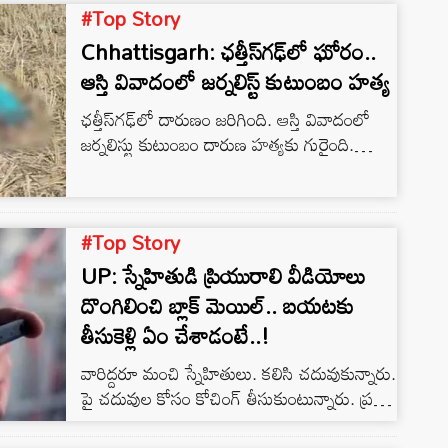
స్థానికంగా కలకలం రేపింది. శనివారం ఆలస్యంగా
#Top Story
ఈ ఘటన వెలుగులోకి వచ్చింది. పోలీసుల
Chhattisgarh: ఛత్తీస్‌గఢ్‌లో ఘోరం..
తెలిపిన…
ఆస్తి వివాదంలో జర్నలిస్ట్ కుటుంబం హత్య
ఛత్తీస్‌గఢ్‌లో దారుణం జరిగింది. ఆస్తి వివాదంలో
జర్నలిస్టు కుటుంబం దారుణ హత్యకు గురైంది.
ఆజ్‌తక్ జిల్లా రిపోర్టర్ సంతోష్ కుమార్ టోప్పో
తల్లిదండ్రులు, సోదరుడు ప్రాణాలు కోల్పోయారు.
కేసు నమోదు చేసుకున్న పోలీసులు దర్యాప్తు
#Top Story
చేస్తున్నారు.
UP: స్నేహితుడి ప్రియురాలి వీడియోలు
దొంగిలించి బ్లాక్ మెయిల్.. బయటకు
తీసుకెళ్లి ఏం చేశాడంటే..!
వారిద్దరూ మంచి స్నేహితులు. కలిసి చదువుకున్నారు.
పై చదువుల కోసం కోచింగ్ తీసుకుంటున్నారు. ప్రతీ
రోజూ కలిసి దూర ప్రాంతానికి వెళ్లి వస్తున్నారు.