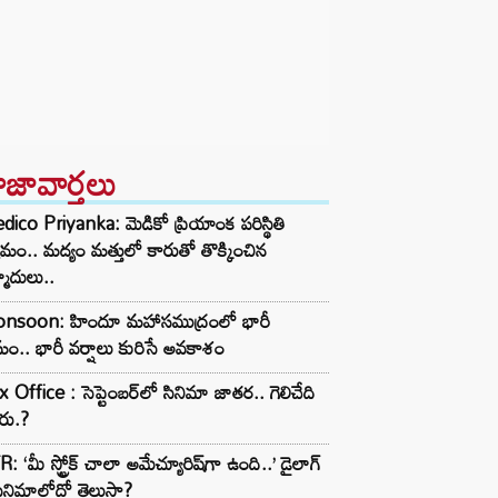
ాజావార్తలు
ico Priyanka: మెడికో ప్రియాంక పరిస్థితి
మం.. మద్యం మత్తులో కారుతో తొక్కించిన
మాదులు..
nsoon: హిందూ మహాసముద్రంలో భారీ
ం.. భారీ వర్షాలు కురిసే అవకాశం
 Office : సెప్టెంబర్‌లో సినిమా జాతర.. గెలిచేది
రు.?
: ‘మీ స్ట్రోక్ చాలా అమేచ్యూరిష్‌గా ఉంది..’ డైలాగ్
ినిమాలోదో తెలుసా?