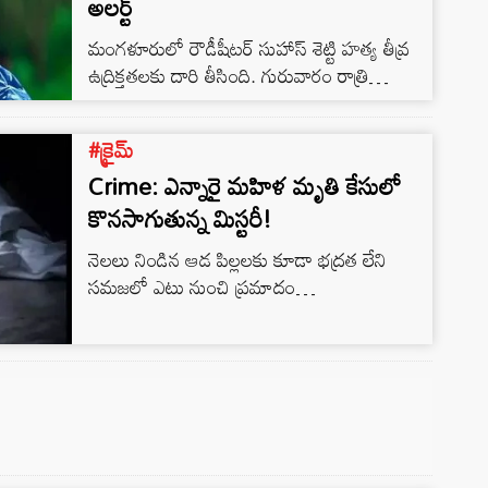
అలర్ట్
మంగళూరులో రౌడీషీటర్ సుహాస్ శెట్టి హత్య తీవ్ర
ఉద్రిక్తతలకు దారి తీసింది. గురువారం రాత్రి
స్నేహితులతో కలిసి కారులో వెళ్తుండగా దుండగులు
అడ్డగించి హత్యకు పాల్పడ్డారు. ఈ ఘటన స్థానికంగా
#క్రైమ్
తీవ్ర కలకలం రేపింది.
Crime: ఎన్నారై మహిళ మృతి కేసులో
కొనసాగుతున్న మిస్టరీ!
నెలలు నిండిన ఆడ పిల్లలకు కూడా భద్రత లేని
సమజలో ఎటు నుంచి ప్రమాదం
ముంచుకొస్తుందోనని భయంగా బ్రతికే రోజులు
వచ్చాయి. చిన్న, పెద్ద, ముసలి అని కూడా
చూడకుండా మృగాలుగా ప్రవర్తిస్తున్నారు. ప్రస్తుత
రోజుల్లో హత్యాచార కేసులకు అంతులేకుండా
పోయింది. ఇందులో భాగంగా రీసెంట్ గా
విశాఖపట్నంలోని ఓ హోటల్‌లో ఎన్నారై మహిళ
అనుమానాస్పద స్థితిలో మృతి చెందిన ఘటన