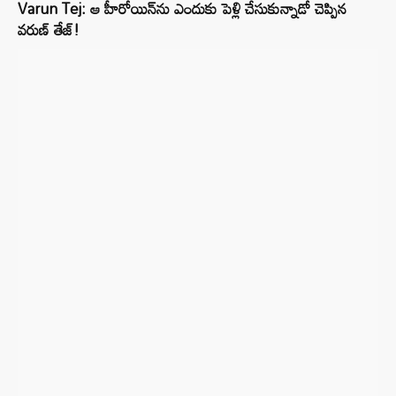
Varun Tej: ఆ హీరోయిన్‌ను ఎందుకు పెళ్లి చేసుకున్నాడో చెప్పిన
వరుణ్ తేజ్!