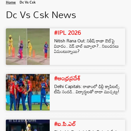
Home
Dc Vs Csk
Dc Vs Csk News
#IPL 2026
Nitish Rana Out: నితీష్ రాణా ఔట్‌పై
వివాదం.. డెడ్ బాల్ ఇవ్వాలా?.. నిబంధనలు
ఏమంటున్నాయి?
#ఆంధ్రప్రదేశ్
Delhi Capitals: రాజాంలో ఢిల్లీ క్యాపిటల్స్‌
టీమ్ సందడి.. విద్యార్థులతో దాదా ముచ్చట్లు!
#ఐ.పి.ఎల్