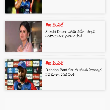
#ఐ.పి.ఎల్
Sakshi Dhoni: హాయ్ మహీ.. మ్యాచ్‌
ఓడిపోయామని గ్రహించలేదు!
#ఐ.పి.ఎల్
Rishabh Pant Six: దీనికోసమే ఏడాదిన్నర
వేచి చూశా: రిషబ్ పంత్