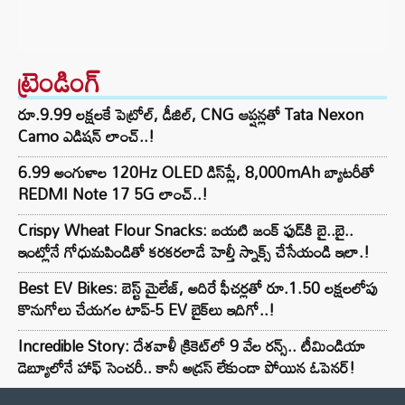
ట్రెండింగ్‌
రూ.9.99 లక్షలకే పెట్రోల్, డీజిల్, CNG ఆప్షన్లతో Tata Nexon
Camo ఎడిషన్ లాంచ్..!
6.99 అంగుళాల 120Hz OLED డిస్‌ప్లే, 8,000mAh బ్యాటరీతో
REDMI Note 17 5G లాంచ్..!
Crispy Wheat Flour Snacks: బయటి జంక్ ఫుడ్‌కి బై..బై..
ఇంట్లోనే గోధుమపిండితో కరకరలాడే హెల్తీ స్నాక్స్ చేసేయండి ఇలా.!
Best EV Bikes: బెస్ట్ మైలేజ్, అదిరే ఫీచర్లతో రూ.1.50 లక్షలలోపు
కొనుగోలు చేయగల టాప్-5 EV బైక్‌లు ఇదిగో..!
Incredible Story: దేశవాళీ క్రికెట్‌లో 9 వేల రన్స్.. టీమిండియా
డెబ్యూలోనే హాఫ్ సెంచరీ.. కానీ అడ్రస్ లేకుండా పోయిన ఓపెనర్!