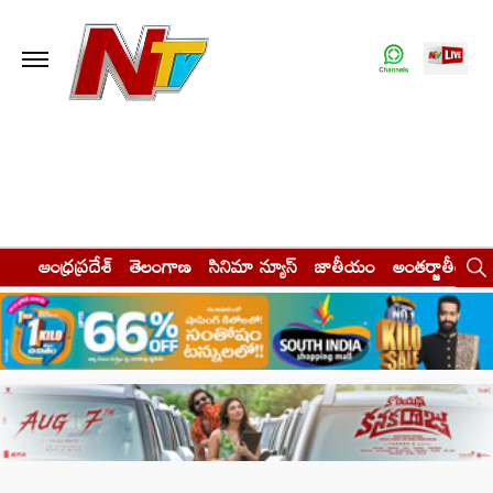
ఆంధ్రప్రదేశ్
తెలంగాణ
సినిమా న్యూస్
జాతీయం
అంతర్జాతీయం