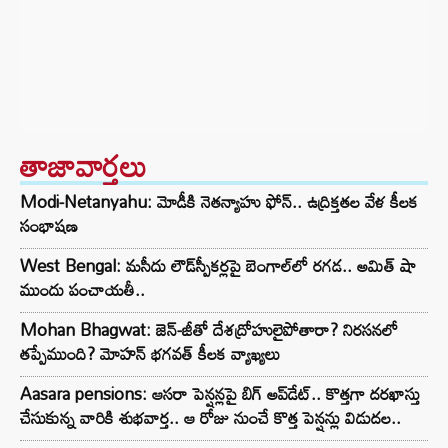
తాజావార్తలు
Modi-Netanyahu: మోడీకి నెతన్యాహు ఫోన్.. ఉద్రిక్తతల వేళ కీలక
సంభాషణ
West Bengal: మసీదు లౌడ్‌స్పీకర్లపై బెంగాల్‌లో రగడ.. అమిత్ షా
ముందు పంచాయతీ..
Mohan Bhagwat: జెన్-జీతో దేశద్రోహులైపోతారా? నిరసనలో
తప్పేముంది? మోహన్ భగవత్ కీలక వ్యాఖ్యలు
Aasara pensions: ఆసరా పెన్షన్లపై బిగ్ అప్‌డేట్.. కొత్తగా దరఖాస్తు
చేసుకున్న వారికి శుభవార్త.. ఆ రోజు నుంచే కొత్త పెన్షన్లు విడుదల..