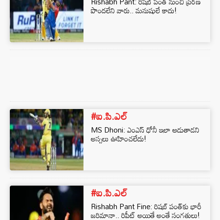
Rishabh Pant: రిషబ్ పంత్‌ నుంచి ప్రేరణ
పొందలేని వారు.. మనుషులే కాదు!
#ఐ.పి.ఎల్
MS Dhoni: ఎంఎస్ ధోనీ ఇలా ఆడుతాడని
అస్సలు ఊహించలేదు!
#ఐ.పి.ఎల్
Rishabh Pant Fine: రిషబ్ పంత్‌కు భారీ
జరిమానా.. రిపీట్ అయితే అంతే సంగతులు!