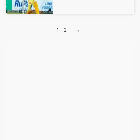
1
2
→