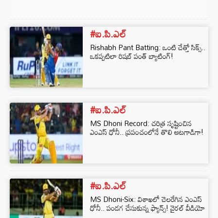
#ఐ.పి.ఎల్
Rishabh Pant Batting: ఒంటి చేత్తో సిక్స్..
ఒకప్పటిలా రిషబ్ పంత్ బ్యాటింగ్!
#ఐ.పి.ఎల్
MS Dhoni Record: చరిత్ర సృష్టించిన
ఎంఎస్ ధోనీ.. ప్రపంచంలోనే తొలి ఆటగాడిగా!
#ఐ.పి.ఎల్
MS Dhoni-Six: విశాఖలో చెలరేగిన ఎంఎస్
ధోనీ.. పండగ చేసుకున్న ఫ్యాన్స్! వైరల్ వీడియో