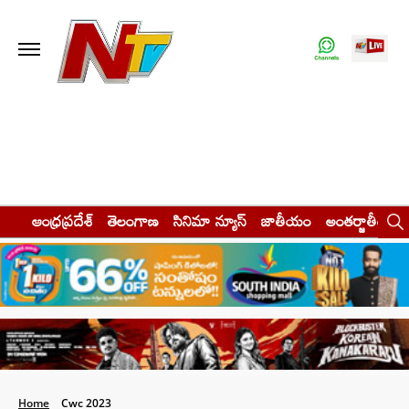
ఆంధ్రప్రదేశ్
తెలంగాణ
సినిమా న్యూస్
జాతీయం
అంతర్జాతీయం
Home
Cwc 2023