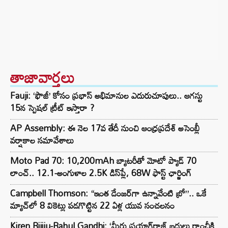
తాజావార్తలు
Fauji: ‘ఫౌజీ’ కోసం ప్రభాస్ అభిమానుల ఎదురుచూపులు.. ఆగస్టు
15న స్పెషల్ ట్రీట్ ఇస్తారా ?
AP Assembly: ఈ నెల 17వ తేదీ నుంచి ఆంధ్రప్రదేశ్ అసెంబ్లీ
వర్షాకాల సమావేశాలు
Moto Pad 70: 10,200mAh బ్యాటరీతో మోటో ప్యాడ్ 70
లాంచ్.. 12.1-అంగుళాల 2.5K డిస్‌ప్లే, 68W ఫాస్ట్ ఛార్జింగ్
Campbell Thomson: “ఇంత డేంజర్‌గా ఉన్నావేంటి బ్రో”.. ఒకే
మ్యాచ్‌లో 8 వికెట్లు పడగొట్టిన 22 ఏళ్ల యువ సంచలనం
Kiren Rijiju-Rahul Gandhi: ‘మీరు ప్రయాగ్‌రాజ్ బదులు రాంచీకి