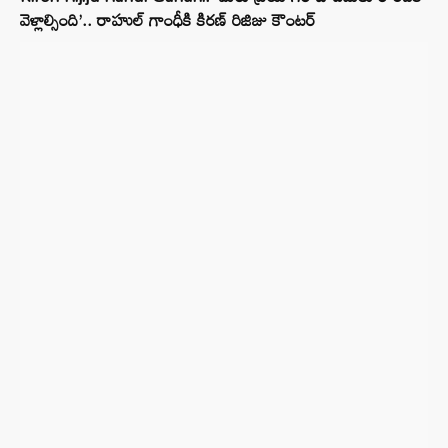
వెళ్లాల్సింది’.. రాహుల్ గాంధీకి కిరణ్ రిజిజు కౌంటర్