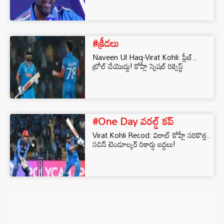
#క్రీడలు
Naveen Ul Haq-Virat Kohli: ప్లీజ్..
ట్రోల్ చేయొద్దు! కోహ్లీ స్పెషల్ రిక్వెస్ట్
#One Day వరల్డ్ కప్
Virat Kohli Recod: విరాట్ కోహ్లీ సరికొత్త..
సచిన్ టెండూల్కర్ రికార్డు బద్దలు!