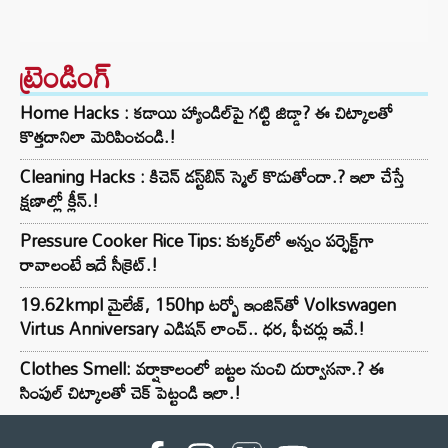
ట్రెండింగ్‌
Home Hacks : కడాయి హ్యాండిల్‌పై గట్టి జిడ్డా? ఈ చిట్కాలతో
కొత్తదానిలా మెరిపించండి.!
Cleaning Hacks : కిచెన్ డస్ట్‌బిన్ స్మెల్ కొడుతోందా.? ఇలా చేస్తే
క్షణాల్లో క్లీన్.!
Pressure Cooker Rice Tips: కుక్కర్‌లో అన్నం పర్ఫెక్ట్‌గా
రావాలంటే ఇదే సీక్రెట్.!
19.62kmpl మైలేజ్, 150hp టర్బో ఇంజిన్‌తో Volkswagen
Virtus Anniversary ఎడిషన్ లాంచ్.. ధర, ఫీచర్లు ఇవే.!
Clothes Smell: వర్షాకాలంలో బట్టల నుంచి దుర్వాసనా.? ఈ
సింపుల్ చిట్కాలతో చెక్ పెట్టండి ఇలా.!