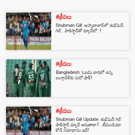
#క్రీడలు
Shubman Gill: అహ్మదాబాద్‌లో శుభ్‌మన్‌
గిల్‌.. పాకిస్థాన్‌తో మ్యాచ్‌లో..!
#క్రీడలు
Bangladesh: ఓటమి బాధలో ఉన్న
బంగ్లాదేశ్‌కు మరో షాక్‌!
#క్రీడలు
Shubman Gill Update: శుభ్‌మన్‌ గిల్
పాకిస్థాన్‌ మ్యాచ్ ఆడుతాడా?.. టీమిండియా
కోచ్‌ సమాధానం ఇదే!