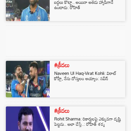
బద్దలు కొట్టా.. అయినా అతడు హ్యాపీగానే
ఉంటాడు: రోహిత్
#క్రీడలు
Naveen Ul Haq-Virat Kohli: విరాట్
కోహ్లీ, నేను దోస్తులం అయ్యాం: నవీన్
#క్రీడలు
Rohit Sharma: రికార్డులపై ఎక్కువగా దృష్టి
పెట్టను.. అలా చేస్తే..: రోహిత్‌ శర్మ