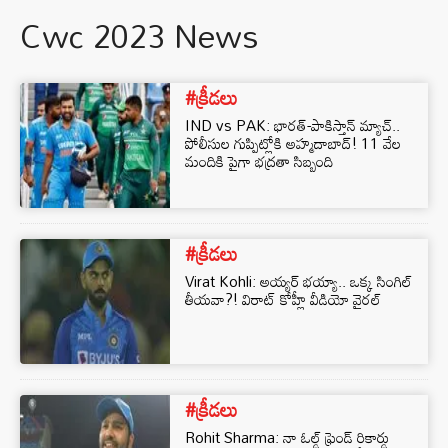
Cwc 2023 News
#క్రీడలు
IND vs PAK: భారత్-పాకిస్తాన్ మ్యాచ్..
పోలీసుల గుప్పిట్లోకి అహ్మదాబాద్! 11 వేల
మందికి పైగా భద్రతా సిబ్బంది
#క్రీడలు
Virat Kohli: అయ్యర్‌ భయ్యా.. ఒక్క సింగిల్
తీయవా?! విరాట్ కోహ్లీ వీడియో వైరల్
#క్రీడలు
Rohit Sharma: నా ఓల్డ్ ఫ్రెండ్ రికార్డు