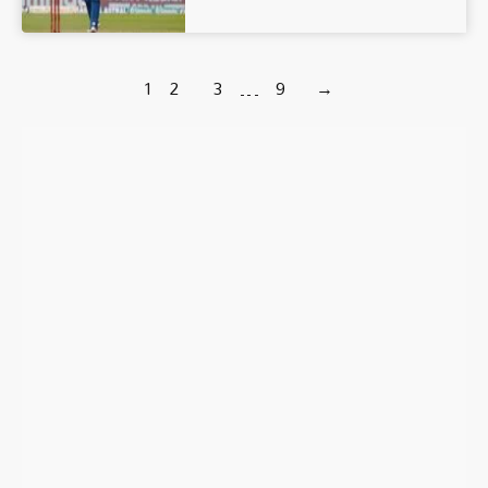
1
2
3
…
9
→