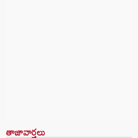
తాజావార్తలు