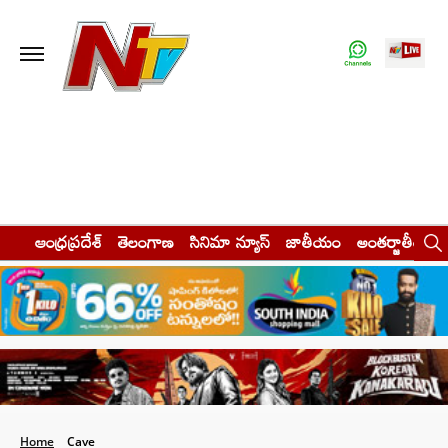
ఆంధ్రప్రదేశ్
తెలంగాణ
సినిమా న్యూస్
జాతీయం
అంతర్జాతీయం
Home
Cave