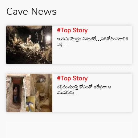
Cave News
#Top Story
ఆ గుహ మొత్తం ఎముక‌లే…ప‌రిశోధించ‌డానికి
వెళ్తే…
#Top Story
త‌ల్లిదండ్రుల‌పై కోపంతో ఆరేళ్లుగా ఆ
యువ‌కుడు…