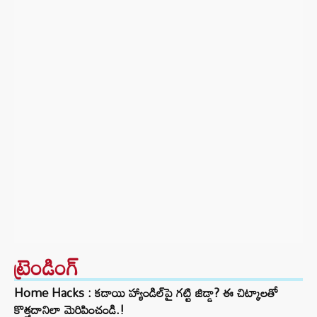
ట్రెండింగ్‌
Home Hacks : కడాయి హ్యాండిల్‌పై గట్టి జిడ్డా? ఈ చిట్కాలతో
కొత్తదానిలా మెరిపించండి.!