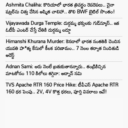
Ashmita Chaliha: కొరియాలో భారత త్రివర్ణం రెపరెపలు.. చైనా
షట్లర్‌ను చిత్తు చేసిన అష్మిత చాలిహా.. తొలి BWF టైటిల్ సొంతం!
Vijayawada Durga Temple: దుర్గమ్మ భక్తులకు గుడ్‌న్యూస్.. ఇక
ఓటీపీ ఎంటర్ చేస్తే చేతికి దుర్గమ్మ లడ్డూ
Himanshi Khurana Murder: కెనడాలో భారత సంతతికి చెందిన
యువతి హ*త్య కేసులో కీలక పరిణామం.. 7 నెలల తర్వాత నిందితుడి
అరెస్ట్
Adnan Sami: ఆరు నెలలే బ్రతుకుతానన్నారు.. తండ్రికిచ్చిన
మాటకోసం 110 కిలోలు తగ్గినా: అద్నాన్ సమి
TVS Apache RTR 160 Price Hike: టీవీఎస్ Apache RTR
160 ధర పెంపు.. 2V, 4V కొత్త ధరలు, పూర్తి వివరాలు ఇవే!