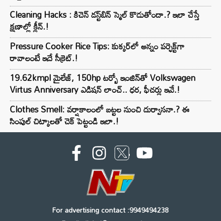
Cleaning Hacks : కిచెన్ డస్ట్‌బిన్ స్మెల్ కొడుతోందా.? ఇలా చేస్తే
క్షణాల్లో క్లీన్.!
Pressure Cooker Rice Tips: కుక్కర్‌లో అన్నం పర్ఫెక్ట్‌గా
రావాలంటే ఇదే సీక్రెట్.!
19.62kmpl మైలేజ్, 150hp టర్బో ఇంజిన్‌తో Volkswagen
Virtus Anniversary ఎడిషన్ లాంచ్.. ధర, ఫీచర్లు ఇవే.!
Clothes Smell: వర్షాకాలంలో బట్టల నుంచి దుర్వాసనా.? ఈ
సింపుల్ చిట్కాలతో చెక్ పెట్టండి ఇలా.!
For advertising contact :9949494238