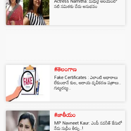
Actress Namitha: మధురై ఆలయంలో
నటి నమితకు చేదు అనుభవం
#తెలంగాణ
Fake Certificates : ఎలాంటి ఆధారాలు
లేకుండానే కుల, ఆదాయ ధృవీకరణ పత్రాలు..
గుట్టురట్టు..
#జాతీయం
MP Navneet Kaur: ఎంపీ నవనీత్ కేసులో
నేడు సుప్రీం తీర్పు..!