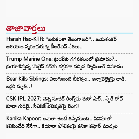
తాజావార్తలు
Harish Rao-KTR: “బతుకంతా తెలంగాణది”.. జయశంకర్
ఆశయాల స్మరించుకున్న బీఆర్ఎస్ నేతలు..
Trump Marine One: ట్రంప్‌కు గగనతలంలో ప్రమాదం?..
ప్రయాణిస్తున్న ‘మెరైన్ వన్’కు దగ్గరగా వచ్చిన ప్యాసింజర్ విమానం
Bear Kills Siblings: ఎలుగుబంటి బీభత్సం.. అన్నాచెల్లెళ్లపై దాడి,
ఇద్దరి మృతి..!
CSK-IPL 2027: చెన్నై సూపర్ కింగ్స్‌కు మరో షాక్.. స్టార్ కోచ్
కూడా గుడ్‌బై.. సీఎస్‌కే భవిష్యత్‌పై బెంగ!
Kanika Kapoor: ఆమెలా ఉంటే తప్పేముంది.. సినిమాలో
కనిపించేది నేనేగా.. కియారా పోలికలపై కనికా కపూర్ ముచ్చట