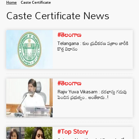
Home
Caste Certificate
Caste Certificate News
#తెలంగాణ
Telangana : కుల ధ్రువీకరణ పత్రాల జారీకి
కొత్త విధానం
#తెలంగాణ
Rajiv Yuva Vikasam : దరఖాస్తు గడువు
పెంచిన ప్రభుత్వం.. అంతేకాదు..!
#Top Story