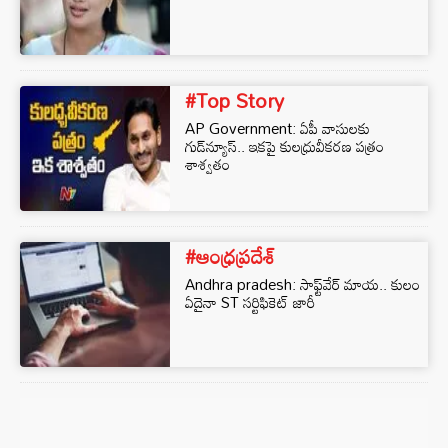
#Top Story
AP Government: ఏపీ వాసులకు
గుడ్‌న్యూస్.. ఇకపై కులధ్రువీకరణ పత్రం
శాశ్వతం
#ఆంధ్రప్రదేశ్
Andhra pradesh: సాఫ్ట్‌వేర్ మాయ.. కులం
ఏదైనా ST సర్టిఫికెట్ జారీ