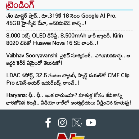
ట్రెండింగ్‌
Jio మాస్టర్ ప్లాన్.. రూ.319కే 18 నెలల Google AI Pro,
45GB హై-స్పీడ్ డేటా, అన్⁭లిమిటెడ్ కాల్స్..!
8,000 నిట్స్ OLED డిస్‌ప్లే, 8,500mAh భారీ బ్యాటరీ, Kirin
8020 చిప్‌తో Huawei Nova 16 SE లాంచ్..!
Vaibhav Sooryavanshi: వైభవ్ సూర్యవంశీ.. ఎగిరెగిరిపడొద్దు.. ఆ
ఇద్దరి కెరీర్ ఏమైందో తెలుసుకో!
LDAC సపోర్ట్, 32.5 గంటల బ్యాటరీ, స్మార్ట్ డయల్‌తో CMF Clip
Pro ఓపెన్-ఇయర్ ఇయర్‌బడ్స్ లాంచ్..!
Haryana: ఛీ.. ఛీ.. ఇంత దారుణమా? కూతుళ్ల కోసం జీవితాన్ని
ధారబోసిన తండ్రి.. వీడియో కాల్‌లో అంత్యక్రియలు వీక్షించిన కూతుళ్లు!