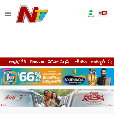
ఆంధ్రప్రదేశ్
తెలంగాణ
సినిమా న్యూస్
జాతీయం
అంతర్జాతీయం