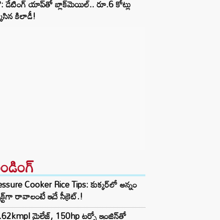
 డేటింగ్ యాప్‌తో బ్లాక్‌మెయిల్.. రూ.6 కోట్లు
్కేసిన కిలాడీ!
రెండింగ్‌
ssure Cooker Rice Tips: కుక్కర్‌లో అన్నం
ెక్ట్‌గా రావాలంటే ఇదే సీక్రెట్.!
62kmpl మైలేజ్, 150hp టర్బో ఇంజిన్‌తో