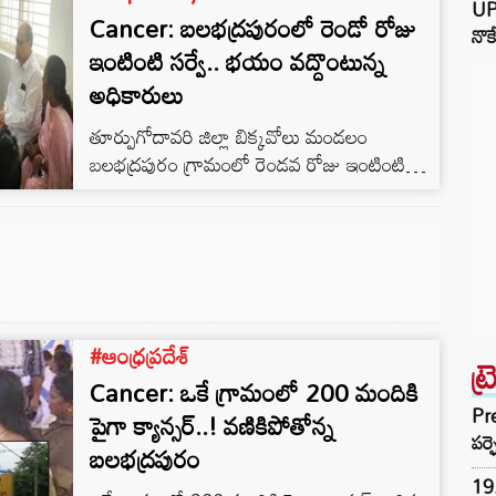
UP:
Cancer: బలభద్రపురంలో రెండో రోజు
యుద్ధప్రాతిపదికన ప్రారంభించింది. తాజాగా
నొక
వైద్యారోగ్య శాఖ మంత్రి సత్యకుమార్ కీలక
ఇంటింటి సర్వే.. భయం వద్దొంటున్న
విషయాలు వెల్లడించారు. ఆంధ్రప్రదేశ్ లో క్యాన్సర్
అధికారులు
స్క్రీనింగ్ పరీక్షలు కొంత కాలంగా
తూర్పుగోదావరి జిల్లా బిక్కవోలు మండలం
జరుతున్నాయన్నారు. ఇప్పటికే నాలుగు లక్షల
బలభద్రపురం గ్రామంలో రెండవ రోజు ఇంటింటి
మందికి క్యాన్సర్ స్క్రీనింగ్ పరీక్ష లు నిర్వహించామని
సర్వే కొనసాగనుంది. వైద్య బృందం ఆధ్వర్యంలో
తెలిపారు.…
ఇంటింటి సర్వే చేపట్టనున్నారు. క్యాన్సర్ కేసుల
నమోదు విషయంలో భయాందోళన చెందవలసిన
అవసరం లేదని అధికారులు చెబుతున్నారు.
#ఆంధ్రప్రదేశ్
ట్
Cancer: ఒకే గ్రామంలో 200 మందికి
Pre
పైగా క్యాన్సర్‌..! వణికిపోతోన్న
పర్ఫ
బలభద్రపురం
19.