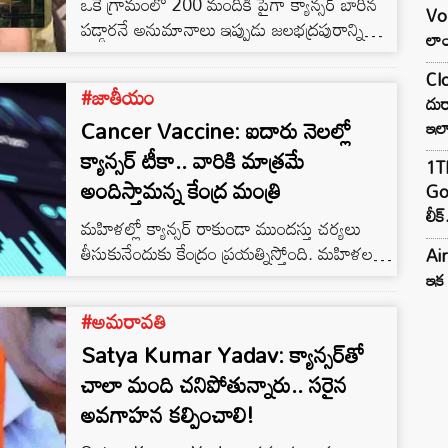
ఒకే గ్రామంలో 200 మందికి పైగా క్యాన్సర్‌ బారిన
Vo
పడ్డారనే అనుమానాలు ఇప్పుడు జలభద్రపురాన్ని
లాం
వణికిస్తున్నాయి.. తూర్పుగోదావరి జిల్లా బిక్కవోలు
మండలం బలభద్రపురం గ్రామంలో క్యాన్సర్ కేసులు
Clo
#జాతీయం
కలకలం సృష్టిస్తున్నారు.. గ్రామంలో 200 మందికి
దుర
Cancer Vaccine: ఐదారు నెలల్లో
పైగా క్యాన్సర్ బారిన పడ్డారనే అనుమానాలు వ్యక్తం
ఇల
అవుతున్నాయి..
క్యాన్సర్ టీకా.. వారికి మాత్రమే
1TB
అందిస్తామన్న కేంద్ర మంత్రి
Goo
లీక్
మహిళల్లో క్యాన్సర్ రాకుండా ముందస్తు చర్యలు
తీసుకునేందుకు కేంద్రం ప్రయత్నిస్తోంది. మహిళలను
Air
వేధిస్తున్న క్యాన్సర్లను ఎదుర్కొనేందుకు ఐదారు నెలల్లో
ఇక 
టీకా అందుబాటులోకి వస్తుందని కేంద్ర ఆరోగ్య శాఖ
#అమరావతి
సహాయ మంత్రి ప్రతాప్రరావు జాదవ్ అన్నారు.
Satya Kumar Yadav: క్యాన్సర్‌తో
తొమ్మిది నుంచి 16 సంవత్సరాల మధ్య వయస్సు గల
బాలికలకు అందిస్తామన్నారు.
చాలా మంది చనిపోతున్నారు.. సరైన
అవగాహన కల్పించాలి!