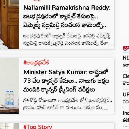
Nallamilli Ramakrishna Reddy:
బలభద్రపురంలో క్యాన్సర్ కేసులపై..
ఎమ్మెల్యే నల్లమిల్లి సంచలన కామెంట్స్..
బలభద్రపురంలో క్యాన్సర్ కేసులపై అనపర్తి ఎమ్మెల్యే
నల్లమిల్లి రామకృష్ణారెడ్డి సంచలన కామెంట్స్ చేశారు.
త
బలభద్రపురంలో క్యాన్సర్ కేసులపై అధికార
యంత్రాంగం ఇకనైనా వాస్తవాలు గ్రహించాలని
NDA
#ఆంధ్రప్రదేశ్
అన్నారు. గ్రామంలో 1,295 మందిని పరీక్ష చేస్తే 62
అకా
Minister Satya Kumar: రాష్ట్రంలో
క్యాన్సర్ కేసులు వచ్చాయని తెలిపారు. సాధారణ
Cle
కంటే మూడు రేట్లు అధికంగా బిక్కవోలు గ్రామంలో
73 వేల క్యాన్సర్ కేసులు.. నాలుగు లక్షల
కొడ
కేసులు నమోదు అవుతున్నాయన్నారు. జాతీయ
మందికి క్యాన్సర్ స్క్రీనింగ్ పరీక్షలు
క్యాన్సర్ కేసు యావరేజ్ కంటే ఇది ఆరు రెట్లు
UP
గతకొద్ది రోజులుగా ఆంధ్రప్రదేశ్ లోని బలభద్రపురం
అధికంగా ఉందని వెల్లడించారు. Also
విన
గ్రామం హాట్ టాపిక్ గా మారింది. పదుల సంఖ్యంలో
Read:Ponguru Narayana: 30 వేల…
Ind
అక్కడి ప్రజలు క్యాన్సర్ భారిన పడడంతో
కలి
తీవ్రకలకలం రేగింది. అప్రమత్తమైన ఏపీ ప్రభుత్వం
#Top Story
ఇంటింటి సర్వే చేస్తూ వైద్య సేవలను