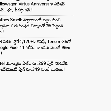
lkswagen Virtus Anniversary ఎడిషన్
చ్.. ధర, ఫీచర్లు ఇవే.!
thes Smell: వర్షాకాలంలో బట్టల నుంచి
్వాసనా.? ఈ సింపుల్ చిట్కాలతో చెక్ పెట్టండి
ా.!
 వరకు స్టోరేజ్,120Hz డిస్‌ప్లే, Tensor G6తో
gle Pixel 11 సిరీస్.. లాంచ్⁭కు ముందే ధరలు
.!
tel యూజర్లకు షాక్.. రూ.299 ప్లాన్ నిలిపివేత..
అన్‌లిమిటెడ్ ప్లాన్ రూ.349 నుంచే మొదలు.!