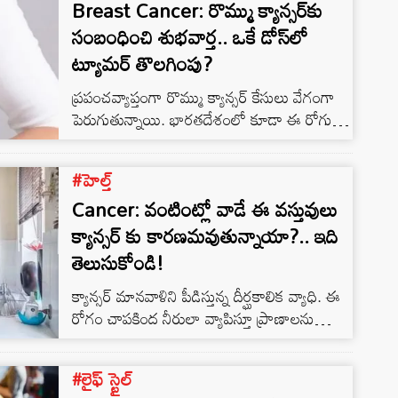
కూడా రోగులు…
Breast Cancer: రొమ్ము క్యాన్సర్‌కు
సంబంధించి శుభవార్త.. ఒకే డోస్‌లో
ట్యూమర్‌ తొలగింపు?
ప్రపంచవ్యాప్తంగా రొమ్ము క్యాన్సర్ కేసులు వేగంగా
పెరుగుతున్నాయి. భారతదేశంలో కూడా ఈ రోగుల
సంఖ్య ప్రతి సంవత్సరం పెరుగుతోంది. ఇదిలా
ఉండగా.. తాజాగా శాస్త్రవేత్తలు ఒకే డోస్‌తో బ్రెస్ట్
#హెల్త్
క్యాన్సర్ ట్యూమర్‌లను తొలగించవచ్చని పేర్కొన్నారు.
Cancer: వంటింట్లో వాడే ఈ వస్తువులు
దీంతో ఒక్క డోస్‌తో ఈ వ్యాధికి చికిత్స చేయాలనే
ఆశ పెరిగింది. యుఎస్‌లోని అర్బానా-
క్యాన్సర్ కు కారణమవుతున్నాయా?.. ఇది
ఛాంపెయిన్‌లోని ఇల్లినాయిస్ విశ్వవిద్యాలయంలోని
తెలుసుకోండి!
శాస్త్రవేత్తలు ERSO-TFPY అనే అణువు యొక్క
క్యాన్సర్ మానవాళిని పీడిస్తున్న దీర్ఘకాలిక వ్యాధి. ఈ
మోతాదును అభివృద్ధి చేశారు.
రోగం చాపకింద నీరులా వ్యాపిస్తూ ప్రాణాలను
బలితీసుకుంటోంది. కార్సినోమా, సార్కోమా,
లుకేమియా వంటి క్యాన్సర్ల బారిన పడి చాలా మంది
#లైఫ్ స్టైల్
ప్రాణాలు పోగొట్టుకుంటున్నారు. మారుతున్న జీవన