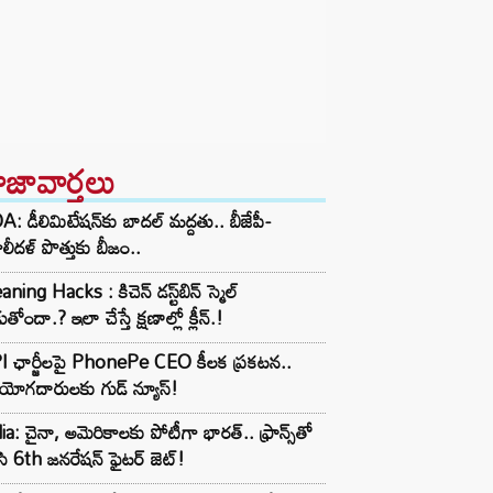
ాజావార్తలు
: డీలిమిటేషన్‌కు బాదల్ మద్దతు.. బీజేపీ-
లీదళ్ పొత్తుకు బీజం..
aning Hacks : కిచెన్ డస్ట్‌బిన్ స్మెల్
ుతోందా.? ఇలా చేస్తే క్షణాల్లో క్లీన్.!
I ఛార్జీలపై PhonePe CEO కీలక ప్రకటన..
ియోగదారులకు గుడ్ న్యూస్!
ia: చైనా, అమెరికాలకు పోటీగా భారత్.. ఫ్రాన్స్‌తో
సి 6th జనరేషన్ ఫైటర్ జెట్!