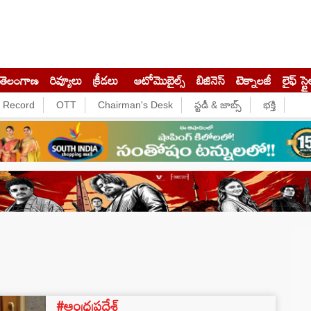
తెలంగాణ
రివ్యూలు
క్రీడలు
ఆటోమొబైల్స్
బిజినెస్‌
టెక్నాలజీ
లైఫ్ స్టై
e Record
OTT
Chairman's Desk
స్టడీ & జాబ్స్
భక్తి
#ఆంధ్రప్రదేశ్