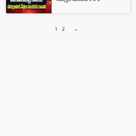
1
2
→