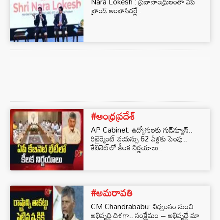
Nara Lokesh : ప్రవాసాంధ్రులంతా ఏపీ
బ్రాండ్ అంబాసిడర్లే..
#ఆంధ్రప్రదేశ్
AP Cabinet: ఉద్యోగులకు గుడ్‌న్యూస్..
రిటైర్మెంట్ వయస్సు 62 ఏళ్లకు పెంపు..
కేబినెట్‌లో కీలక నిర్ణయాలు..
#అమరావతి
CM Chandrababu: విధ్వంసం నుంచి
అభివృద్ధి దిశగా.. సంక్షేమం – అభివృద్ధే మా