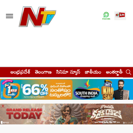
ఆంధ్రప్రదేశ్
తెలంగాణ
సినిమా న్యూస్
జాతీయం
అంతర్జాతీయం