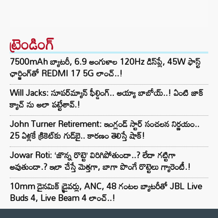
ట్రెండింగ్‌
7500mAh బ్యాటరీ, 6.9 అంగుళాల 120Hz డిస్‌ప్లే, 45W ఫాస్ట్
ఛార్జింగ్‌తో REDMI 17 5G లాంచ్..!
Will Jacks: సూపర్‌మ్యాన్ ఫీల్డింగ్.. అయ్యా బాబోయ్..! ఏంటి జాక్
క్యాచ్ ను అలా పట్టేశావ్.!
John Turner Retirement: ఇంగ్లండ్ స్టార్ సంచలన నిర్ణయం..
25 ఏళ్లకే క్రికెట్‌కు గుడ్‌బై.. కారణం తెలిస్తే షాక్!
Jowar Roti: ‘జొన్న రొట్టె’ విరిగిపోతుందా..? లేదా గట్టిగా
అవుతుందా.? ఇలా చేస్తే మెత్తగా, బాగా పొంగే రొట్టెలు గ్యారెంటీ.!
10mm డైనమిక్ డ్రైవర్లు, ANC, 48 గంటల బ్యాటరీతో JBL Live
Buds 4, Live Beam 4 లాంచ్..!