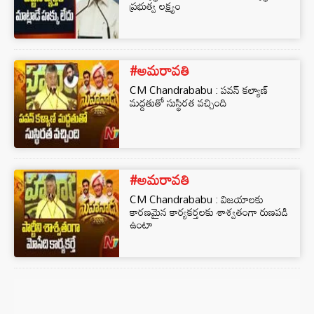
ప్రభుత్వ లక్ష్యం
#అమరావతి
CM Chandrababu : పవన్‌ కల్యాణ్‌
మద్దతుతో సుస్థిరత వచ్చింది
#అమరావతి
CM Chandrababu : విజయాలకు
కారణమైన కార్యకర్తలకు శాశ్వతంగా రుణపడి
ఉంటా