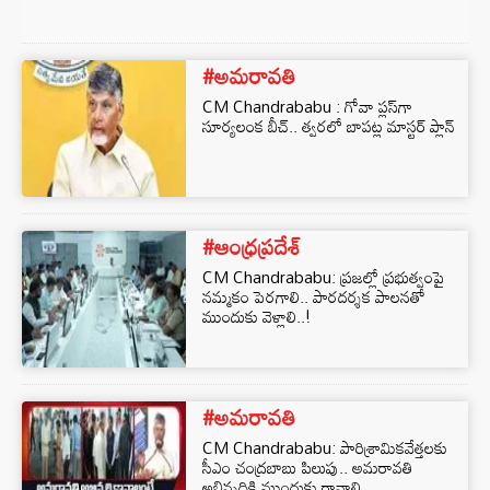
#అమరావతి
CM Chandrababu : గోవా ప్లస్‌గా
సూర్యలంక బీచ్.. త్వరలో బాపట్ల మాస్టర్ ప్లాన్
#ఆంధ్రప్రదేశ్
CM Chandrababu: ప్రజల్లో ప్రభుత్వంపై
నమ్మకం పెరగాలి.. పారదర్శక పాలనతో
ముందుకు వెళ్లాలి..!
#అమరావతి
CM Chandrababu: పారిశ్రామికవేత్తలకు
సీఎం చంద్రబాబు పిలుపు.. అమరావతి
అభివృద్ధికి ముందుకు రావాలి