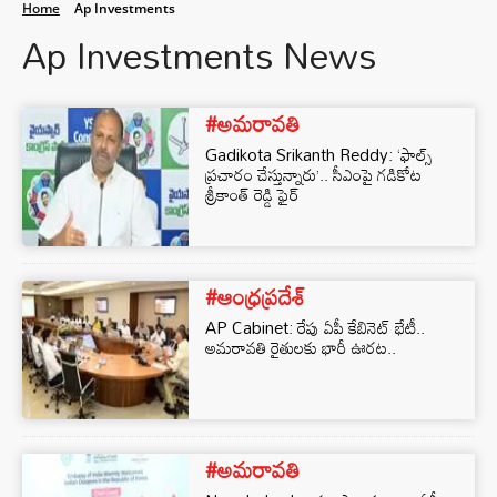
Home
Ap Investments
Ap Investments News
#అమరావతి
Gadikota Srikanth Reddy: ‘ఫాల్స్
ప్రచారం చేస్తున్నారు’.. సీఎంపై గడికోట
శ్రీకాంత్ రెడ్డి ఫైర్
#ఆంధ్రప్రదేశ్
AP Cabinet: రేపు ఏపీ కేబినెట్ భేటీ..
అమరావతి రైతులకు భారీ ఊరట..
#అమరావతి