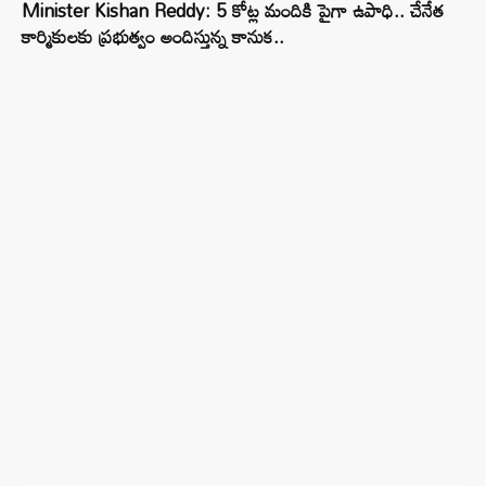
Minister Kishan Reddy: 5 కోట్ల మందికి పైగా ఉపాధి.. చేనేత
కార్మికులకు ప్రభుత్వం అందిస్తున్న కానుక..