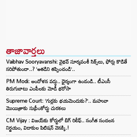
తాజావార్తలు
Vaibhav Sooryavanshi: వైభవ్ సూర్యవంశీ సిక్స్‌లు, ఫోర్లు కొడితే
సరిపోతుందా..? ‘అతడిని తప్పించండి’..
PM Modi: ఆందోళన వద్దు.. ధైర్యంగా ఉండండి.. టీఎంసీ
తిరుగుబాటు ఎంపీలకు మోడీ భరోసా
Supreme Court: ‘గుడ్లకు భయమెందుకు?’.. మహువా
మొయిత్రాకు సుప్రీంకోర్టు చురకలు
CM Vijay : విజయ్‌కు కోర్టులో బిగ్ రిలీఫ్.. సంగీత సంచలన
నిర్ణయం, విడాకుల పిటిషన్ వెనక్కి.!