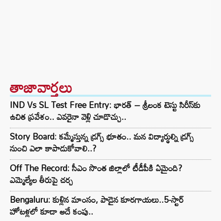
తాజావార్తలు
IND Vs SL Test Free Entry: భారత్ – శ్రీలంక టెస్టు సిరీస్‌కు
ఉచిత ప్రవేశం.. ఎవరైనా వెళ్లి చూడొచ్చు..
Story Board: కమ్మేస్తున్న డ్రగ్స్ భూతం.. మన విద్యార్థుల్ని డ్రగ్స్
నుంచి ఎలా కాపాడుకోవాలి..?
Off The Record: సీఎం సొంత జిల్లాలో టీడీపీకి ఏమైంది?
ఎమ్మెల్యేల తీరుపై చర్చ
Bengaluru: కుళ్లిన మాంసం, పాడైన కూరగాయలు..5-స్టార్
హోటళ్లలో కూడా అదే కంపు..