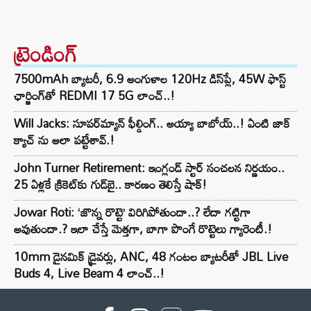
ట్రెండింగ్‌
7500mAh బ్యాటరీ, 6.9 అంగుళాల 120Hz డిస్‌ప్లే, 45W ఫాస్ట్
ఛార్జింగ్‌తో REDMI 17 5G లాంచ్..!
Will Jacks: సూపర్‌మ్యాన్ ఫీల్డింగ్.. అయ్యా బాబోయ్..! ఏంటి జాక్
క్యాచ్ ను అలా పట్టేశావ్.!
John Turner Retirement: ఇంగ్లండ్ స్టార్ సంచలన నిర్ణయం..
25 ఏళ్లకే క్రికెట్‌కు గుడ్‌బై.. కారణం తెలిస్తే షాక్!
Jowar Roti: ‘జొన్న రొట్టె’ విరిగిపోతుందా..? లేదా గట్టిగా
అవుతుందా.? ఇలా చేస్తే మెత్తగా, బాగా పొంగే రొట్టెలు గ్యారెంటీ.!
10mm డైనమిక్ డ్రైవర్లు, ANC, 48 గంటల బ్యాటరీతో JBL Live
Buds 4, Live Beam 4 లాంచ్..!