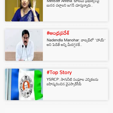
Minister Anitha: కూటమి ప్రభుత్వంపై
బురద చల్లాలని జగన్ చూస్తున్నారు..
#ఆంధ్రప్రదేశ్
Nadendla Manohar: వాట్సప్‌లో “హాయ్”
అని పెడితే అన్ని మీదగ్గరకే..
#Top Story
YSRCP: సాగునీటి సంఘాల ఎన్నికలను
బహిష్కరించిన వైఎస్సార్‌సీపీ