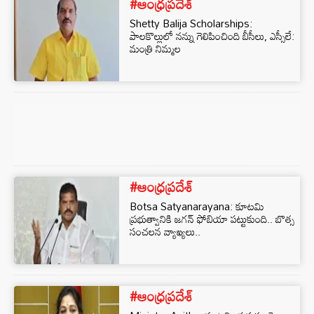
#ఆంధ్రప్రదేశ్
Shetty Balija Scholarships:
పాలకొల్లులో నన్ను గెలిపించింది బీసీలు, ఎస్సీలే:
మంత్రి నిమ్మల
#ఆంధ్రప్రదేశ్
Botsa Satyanarayana: కూటమి
ప్రభుత్వానికి జగన్ ఫోబియా పట్టుకుంది.. బొత్స
సంచలన వ్యాఖ్యలు..
#ఆంధ్రప్రదేశ్