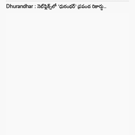
Dhurandhar : నెట్‌ఫ్లిక్స్‌లో ‘ధురంధర్’ ప్రపంచ రికార్డు..