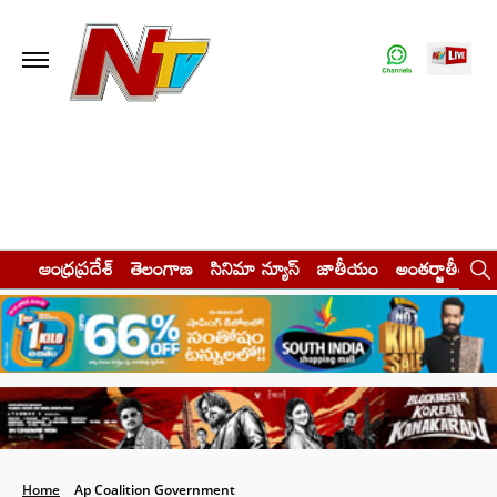
ఆంధ్రప్రదేశ్
తెలంగాణ
సినిమా న్యూస్
జాతీయం
అంతర్జాతీయం
Home
Ap Coalition Government