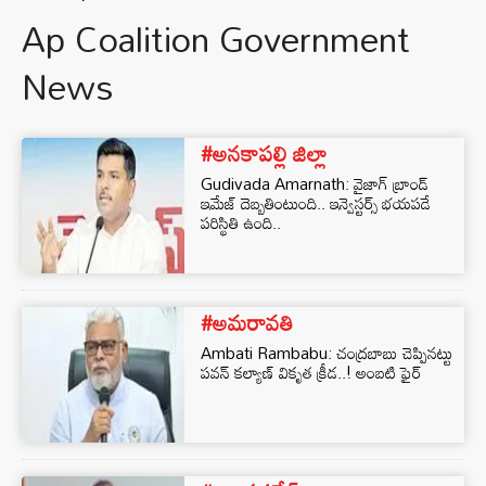
Ap Coalition Government
News
#అనకాపల్లి జిల్లా
Gudivada Amarnath: వైజాగ్ బ్రాండ్
ఇమేజ్ దెబ్బతింటుంది.. ఇన్వెస్టర్స్ భయపడే
పరిస్థితి ఉంది..
#అమరావతి
Ambati Rambabu: చంద్రబాబు చెప్పినట్టు
పవన్‌ కల్యాణ్‌ వికృత క్రీడ..! అంబటి ఫైర్‌