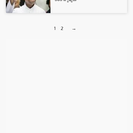
1
2
→