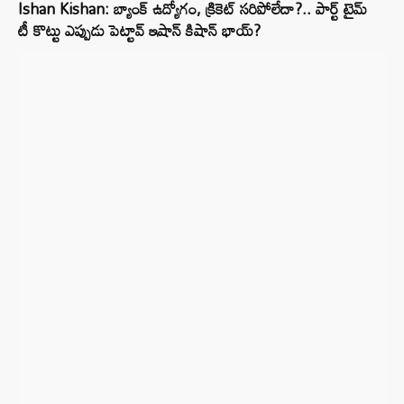
Ishan Kishan: బ్యాంక్ ఉద్యోగం, క్రికెట్ సరిపోలేదా?.. పార్ట్ టైమ్
టీ కొట్టు ఎప్పుడు పెట్టావ్ ఇషాన్ కిషాన్ భాయ్‌?