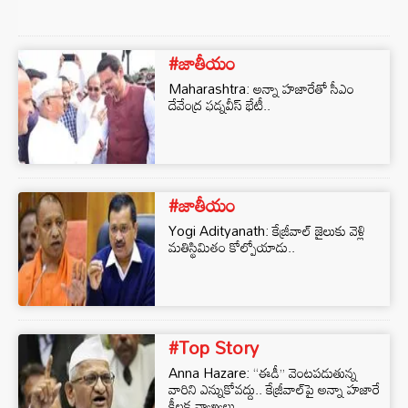
#జాతీయం
Maharashtra: అన్నా హజారేతో సీఎం
దేవేంద్ర ఫడ్నవీస్ భేటీ..
#జాతీయం
Yogi Adityanath: కేజ్రీవాల్ జైలుకు వెళ్లి
మతిస్థిమితం కోల్పోయాడు..
#Top Story
Anna Hazare: “ఈడీ” వెంటపడుతున్న
వారిని ఎన్నుకోవద్దు.. కేజ్రీవాల్‌పై అన్నా హజారే
కీలక వ్యాఖ్యలు