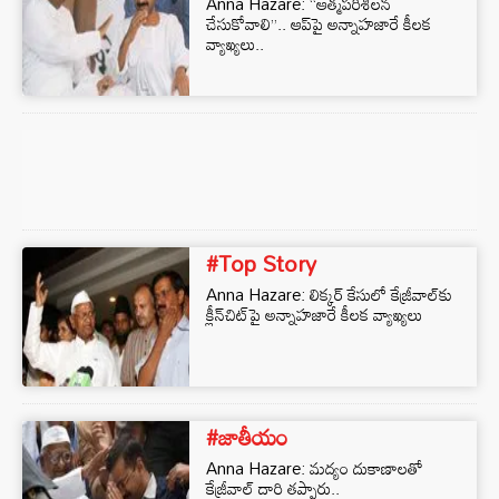
Anna Hazare: ‘‘ఆత్మపరిశీలన
చేసుకోవాలి’’.. ఆప్‌పై అన్నాహజారే కీలక
వ్యాఖ్యలు..
#Top Story
Anna Hazare: లిక్కర్ కేసులో కేజ్రీవాల్‌కు
క్లీన్‌చిట్‌పై అన్నాహజారే కీలక వ్యాఖ్యలు
#జాతీయం
Anna Hazare: మద్యం దుకాణాలతో
కేజ్రీవాల్ దారి తప్పారు..