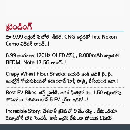
ట్రెండింగ్‌
రూ.9.99 లక్షలకే పెట్రోల్, డీజిల్, CNG ఆప్షన్లతో Tata Nexon
Camo ఎడిషన్ లాంచ్..!
6.99 అంగుళాల 120Hz OLED డిస్‌ప్లే, 8,000mAh బ్యాటరీతో
REDMI Note 17 5G లాంచ్..!
Crispy Wheat Flour Snacks: బయటి జంక్ ఫుడ్‌కి బై..బై..
ఇంట్లోనే గోధుమపిండితో కరకరలాడే హెల్తీ స్నాక్స్ చేసేయండి ఇలా.!
Best EV Bikes: బెస్ట్ మైలేజ్, అదిరే ఫీచర్లతో రూ.1.50 లక్షలలోపు
కొనుగోలు చేయగల టాప్-5 EV బైక్‌లు ఇదిగో..!
Incredible Story: దేశవాళీ క్రికెట్‌లో 9 వేల రన్స్.. టీమిండియా
డెబ్యూలోనే హాఫ్ సెంచరీ.. కానీ అడ్రస్ లేకుండా పోయిన ఓపెనర్!