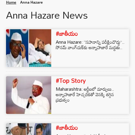
Home
Anna Hazare
Anna Hazare News
#జాతీయం
Anna Hazare: ‘‘సహనాన్ని పరీక్షించొద్దు’’..
సోనమ్ వాంగ్‌చుక్‌కు అన్నాహజారే మద్దతు..
#Top Story
Maharashtra: ఆర్టీఐలో మార్పులు..
అన్నాహజారే హెచ్చరికతో వెనక్కి తగ్గిన
ప్రభుత్వం
#జాతీయం