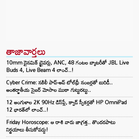
తాజావార్తలు
10mm డైనమిక్ డ్రైవర్లు, ANC, 48 గంటల బ్యాటరీతో JBL Live
Buds 4, Live Beam 4 లాంచ్..!
Cyber Crime: నకిలీ పాప్-అప్ టోల్‌ఫ్రీ నంబర్లతో బురిడీ..
అంతర్జాతీయ సైబర్ మోసాల ముఠా గుట్టురట్టు..
12 అంగుళాల 2K 90Hz డిస్‌ప్లే, క్వాడ్ స్పీకర్లతో HP OmniPad
12 భారత్‌లో లాంచ్..!
Friday Horoscope: ఆ రాశి వారు జాగ్రత్త.. తొందరపాటు
నిర్ణయాలు తీసుకోవద్దు!