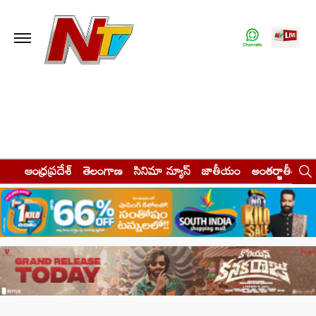
ఆంధ్రప్రదేశ్
తెలంగాణ
సినిమా న్యూస్
జాతీయం
అంతర్జాతీయం