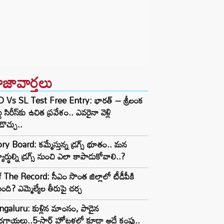
ాజావార్తలు
D Vs SL Test Free Entry: భారత్ – శ్రీలంక
టు సిరీస్‌కు ఉచిత ప్రవేశం.. ఎవరైనా వెళ్లి
ొచ్చు..
ry Board: కమ్మేస్తున్న డ్రగ్స్ భూతం.. మన
్యార్థుల్ని డ్రగ్స్ నుంచి ఎలా కాపాడుకోవాలి..?
 The Record: సీఎం సొంత జిల్లాలో టీడీపీకి
ంది? ఎమ్మెల్యేల తీరుపై చర్చ
galuru: కుళ్లిన మాంసం, పాడైన
గాయలు..5-స్టార్ హోటళ్లలో కూడా అదే కంపు..