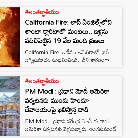
#అంతర్జాతీయం
California Fire: లాస్ ఏంజిల్స్‌లోని
శాంటా క్లారిటాలో మంటలు.. ఇళ్లను
వదిలిపెట్టిన 19 వేల మంది ప్రజలు
California Fire: ఇటీవల అమెరికాలో భారీ
అగ్నిప్రమాదం సంభవించింది.. దీని కారణంగా
వేలాది మంది ప్రజలు తమ ఇళ్లను ఖాళీ చేయవలసి
వచ్చింది.
#అంతర్జాతీయం
PM Modi : ప్రధాని మోదీ అమెరికా
పర్యటనకు ముందు హిందూ
దేవాలయంపై ఖలిస్తాన్ల దాడి
PM Modi : ప్రధాని నరేంద్ర మోదీ ఈ వారం
అమెరికా పర్యటనకు వెళ్లనున్నారు. అంతకుముందే..
న్యూయార్క్‌లోని స్వామి నారాయణ్ ఆలయాన్ని