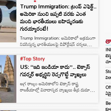
Trump Immigration: ట్రంప్ ఎఫెక్ట్..
అమెరికా నుంచి ఇప్పటి వరకు ఎంత
మంది భారతీయులు బహిష్కరణకు
గురయ్యారంటే!
Trump Immigration: అమెరికాలో అక్రమంగా
త
నివసిస్తున్న భారతీయులపై డిపోర్టేషన్ చర్యలు
IN
కొనసాగుతున్నాయి. 2025 జనవరి నుంచి
టెస్
ఇప్పటివరకు మొత్తం 4,840 మంది భారత
#Top Story
చూడ
పౌరులను అమెరికా బహిష్కరించినట్లు విదేశాంగ
US: ‘‘ఇది ఇండియా కాదు’’.. టెక్సాస్
మంత్రిత్వ శాఖ అధికార ప్రతినిధి రణధీర్ జైస్వాల్
Sto
గవర్నర్ అభ్యర్థిని రెచ్చగొట్టే వ్యాఖ్యలు
వెల్లడించారు. ఈ సందర్భంగా ఆయన
విద
మాట్లాడుతూ.. 2026 జనవరి నుంచి జూలై వరకు
అగ్ర రాజ్యం అమెరికాలోని టెక్సాస్ రాష్ట్ర
మాత్రమే 1,273 మంది భారతీయులను అమెరికా
Off
రాజకీయాల్లో వివాదాస్పద వ్యాఖ్యలు తీవ్ర దుమారం
నుంచి భారత్‌కు పంపించారని, అంతకుముందు
ఏమై
రేపుతున్నాయి. టెక్సాస్ గవర్నర్ ఎన్నికల్లో పోటీ
2025లో 3,567 మంది భారత పౌరులు డిపోర్ట్
చేస్తానని ప్రకటించిన కెల్లీ స్మిత్ అనే మహిళ..
Ben
అయ్యారని తెలిపారు. భారత…
భారతదేశ సంస్కృతిపై సంచలన వ్యా్ఖ్యలు చేసింది.
కూర