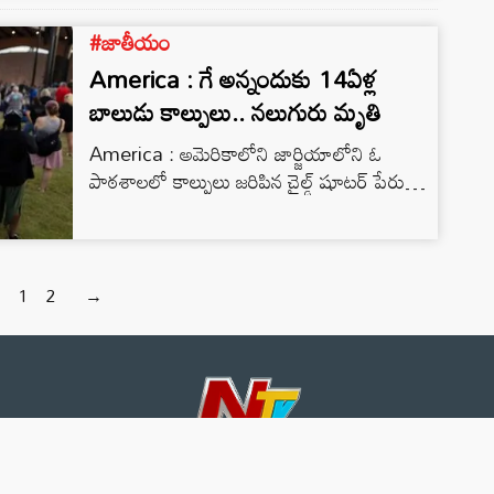
ధ్వంసం చేశారు. అక్కడి గోడలపై భారతదేశానికి
#జాతీయం
వ్యతిరేకంగా నినాదాలు కూడా వ్రాయబడ్డాయి.
America : గే అన్నందుకు 14ఏళ్ల
బాలుడు కాల్పులు.. నలుగురు మృతి
America : అమెరికాలోని జార్జియాలోని ఓ
పాఠశాలలో కాల్పులు జరిపిన చైల్డ్ షూటర్ పేరు
కోల్ట్ గ్రే. ఈ సంఘటనకు ముందు కూడా కోల్ట్ గ్రే
పాఠశాలను కాల్చివేస్తామని బెదిరించినట్లు
ఆరోపణలు వచ్చాయి.
1
2
→