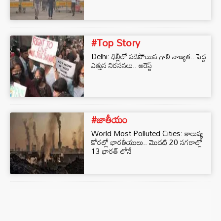
#Top Story
Delhi: ఢిల్లీలో పడిపోయిన గాలి నాణ్యత.. పెద్ద
ఎత్తున నిరసనలు.. అరెస్ట్
#జాతీయం
World Most Polluted Cities: కాలుష్య
కోరల్లో భారతీయులు.. మొదటి 20 నగరాల్లో
13 భారత్ లోనే