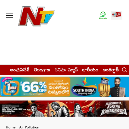
ఆంధ్రప్రదేశ్
తెలంగాణ
సినిమా న్యూస్
జాతీయం
అంతర్జాతీయం
Home
Air Pollution