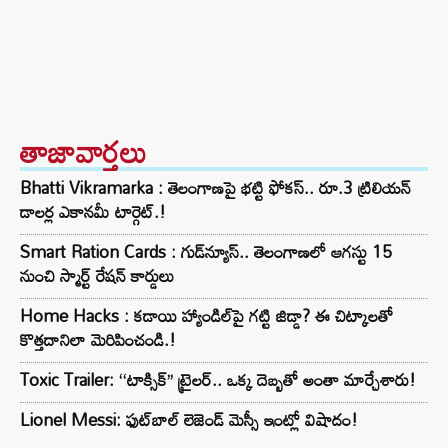
తాజావార్తలు
Bhatti Vikramarka : తెలంగాణపై భట్టి ఫోకస్.. రూ.3 ట్రిలియన్‌
డాలర్ల ఎకానమీ టార్గెట్.!
Smart Ration Cards : గుడ్‌న్యూస్‌.. తెలంగాణలో ఆగస్టు 15
నుంచి స్మార్ట్‌ రేషన్‌ కార్డులు
Home Hacks : కడాయి హ్యాండిల్‌పై గట్టి జిడ్డా? ఈ చిట్కాలతో
కొత్తదానిలా మెరిపించండి.!
Toxic Trailer: ‘‘టాక్సిక్’’ ట్రైలర్.. ఒక్క దెబ్బతో అంతా మార్చేశారు!
Lionel Messi: ఫుట్‌బాల్ లెజెండ్ మెస్సీ ఇంట్లో విషాదం!