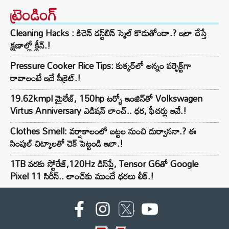
ట్రెండింగ్‌
Cleaning Hacks : కిచెన్ డస్ట్‌బిన్ స్మెల్ కొడుతోందా.? ఇలా చేస్తే
క్షణాల్లో క్లీన్.!
Pressure Cooker Rice Tips: కుక్కర్‌లో అన్నం పర్ఫెక్ట్‌గా
రావాలంటే ఇదే సీక్రెట్.!
19.62kmpl మైలేజ్, 150hp టర్బో ఇంజిన్‌తో Volkswagen
Virtus Anniversary ఎడిషన్ లాంచ్.. ధర, ఫీచర్లు ఇవే.!
Clothes Smell: వర్షాకాలంలో బట్టల నుంచి దుర్వాసనా.? ఈ
సింపుల్ చిట్కాలతో చెక్ పెట్టండి ఇలా.!
1TB వరకు స్టోరేజ్,120Hz డిస్‌ప్లే, Tensor G6తో Google
Pixel 11 సిరీస్.. లాంచ్⁭కు ముందే ధరలు లీక్.!