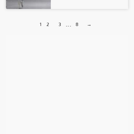
1
2
3
…
8
→