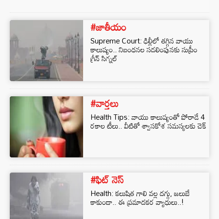
#జాతీయం
Supreme Court: ఢిల్లీలో తగ్గిన వాయు
కాలుష్యం.. నిబంధనల సడలింపునకు సుప్రీం
గ్రీన్ సిగ్నల్
#వార్తలు
Health Tips: వాయు కాలుష్యంతో పోరాడే 4
రకాల టీలు.. వీటితో శ్వాసకోశ సమస్యలకు చెక్
#ఫిట్ నెస్
Health: కలుషిత గాలి వల్ల దగ్గు, జలుబే
కాకుండా.. ఈ ప్రమాదకర వ్యాధులు..!