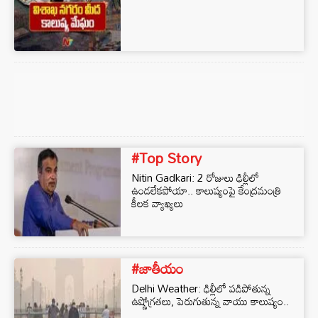
#Top Story
Nitin Gadkari: 2 రోజులు ఢిల్లీలో
ఉండలేకపోయా.. కాలుష్యంపై కేంద్రమంత్రి
కీలక వ్యాఖ్యలు
#జాతీయం
Delhi Weather: ఢిల్లీలో పడిపోతున్న
ఉష్ణోగ్రతలు, పెరుగుతున్న వాయు కాలుష్యం..