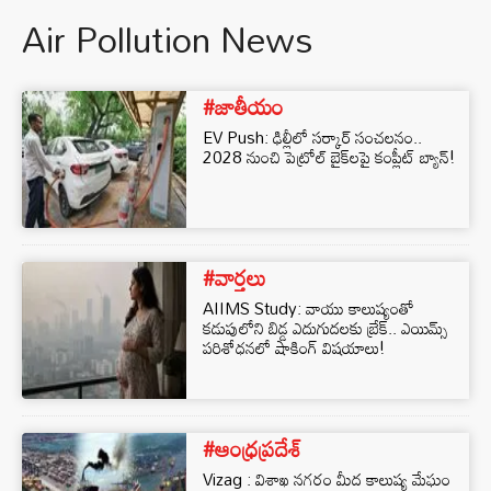
Air Pollution News
#జాతీయం
EV Push: ఢిల్లీలో సర్కార్ సంచలనం..
2028 నుంచి పెట్రోల్ బైక్‌లపై కంప్లీట్ బ్యాన్!
#వార్తలు
AIIMS Study: వాయు కాలుష్యంతో
కడుపులోని బిడ్డ ఎదుగుదలకు బ్రేక్.. ఎయిమ్స్
పరిశోధనలో షాకింగ్ విషయాలు!
#ఆంధ్రప్రదేశ్
Vizag : విశాఖ నగరం మీద కాలుష్య మేఘం