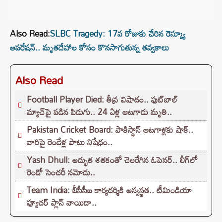
Also Read:
SLBC Tragedy: 17వ రోజుకు చేరిన రెస్క్యూ
ఆపరేషన్.. మృతదేహాల కోసం కొనసాగుతున్న తవ్వకాలు
Also Read
Football Player Died: తీవ్ర విషాదం.. ఫుట్‌బాల్
మ్యాచ్‌పై పడిన పిడుగు.. 24 ఏళ్ల ఆటగాడు మృతి..
Pakistan Cricket Board: పాకిస్థాన్ ఆటగాళ్లకు షాక్..
వారిపై రెండేళ్ల పాటు నిషేధం..
Yash Dhull: అద్భుత శతకంతో చెలరేగిన ఓపెనర్.. లీగ్‌లో
రెండో సెంచరీ నమోదు..
Team India: బీసీసీఐ కార్యదర్శికి అస్వస్థత.. టీమిండియా
ఫ్యూచర్ ప్లాన్ వాయిదా..