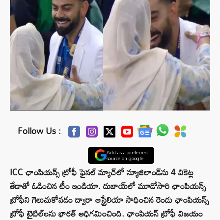
Follow Us :
Add as a preferred
source on google
ICC ఛాంపియన్స్ ట్రోఫీ ఫైనల్ మ్యాచ్‌లో న్యూజిలాండ్‌ను 4 వికెట్ల
తేడాతో ఓడించిన టీం ఇండియా. దుబాయ్‌లో మూడోసారి ఛాంపియన్స్
ట్రోఫీని గెలుచుకోవడం ద్వారా ఆస్ట్రేలియా సాధించిన రెండు ఛాంపియన్స్
ట్రోఫీ టైటిల్‌లను భారత్ అధిగమించింది. ఛాంపియన్ ట్రోఫీ విజయం