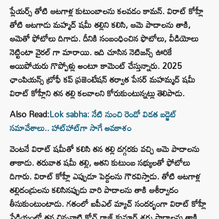
ప్లేయర్స్ తోటి ఆటగాళ్ల కుటుంబాలను కలవడం కామన్. విరాట్ కోహ్లీ
తోటి ఆటగాడు మహ్మద్ షమీ తల్లిని కలిసి, ఆమె పాదాలను తాకి,
ఆమెతో ఫోటోలు దిగాడు. దీనికి సంబంధించిన ఫొటోలు, వీడియోలు
నెట్టింటా వైరల్ గా మారాయి. ఇది చూసిన నెటిజన్స్ ఊరికే
అయిపోయరు గొప్పోళ్లు అంటూ కామెంట్ చేస్తున్నారు. 2025
ఛాంపియన్స్ ట్రోఫీ కప్ ప్రజెంటేషన్ తర్వాత పేసర్ మహమ్మద్ షమీ
విరాట్ కోహ్లీని తన తల్లి కలవాలని కోరుకుంటున్నట్లు తెలిపాడు.
Also Read:
Lok sabha: నేటి నుంచి రెండో విడత బడ్జెట్
సమావేశాలు.. హాట్‌హాట్‌గా సాగే అవకాశం
వెంటనే విరాట్ షమీతో కలిసి తన తల్లి దగ్గరకు వచ్చి ఆమె పాదాలను
తాకాడు. తరువాత షమీ తల్లి, అతని కుటుంబ సభ్యులతో ఫోటోలు
దిగారు. విరాట్ కోహ్లీ ఎప్పుడూ పెద్దలను గౌరవిస్తాడు. తోటి ఆటగాళ్ల
తల్లిదండ్రులను కలిసినప్పుడు వారి పాదాలను తాకి ఆశీర్వాదం
తీసుకుంటుంటాడు. గతంలో ఐపీఎల్ మ్యాచ్ సందర్భంగా విరాట్ కోహ్లీ
స్టేడియంలో తన చిన్ననాటి కోచ్ రాజ్ కుమార్ శర్మ పాదాలను తాకి