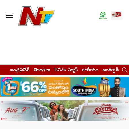
ఆంధ్రప్రదేశ్
తెలంగాణ
సినిమా న్యూస్
జాతీయం
అంతర్జాతీయం