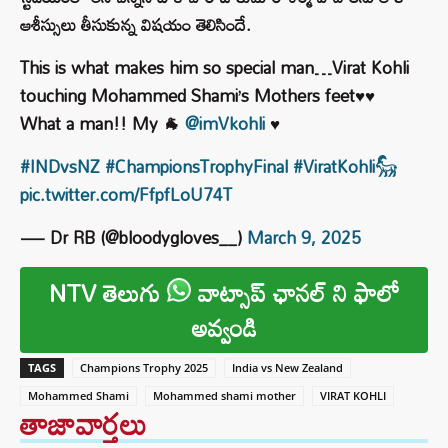
ఆశీస్సులు తీసుకున్న విషయం తెలిసిందే.
This is what makes him so special man…Virat Kohli
touching Mohammed Shami’s Mothers feet♥️♥️
What a man!! My 🐐
@imVkohli
♥️
#INDvsNZ
#ChampionsTrophyFinal
#ViratKohli𓃵
pic.twitter.com/FfpfLoU74T
— Dr RB (@bloodygloves__)
March 9, 2025
NTV తెలుగు
వాట్సాప్ ఛానల్ ని ఫాలో
అవ్వండి
TAGS
Champions Trophy 2025
India vs New Zealand
Mohammed Shami
Mohammed shami mother
VIRAT KOHLI
తాజావార్తలు