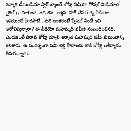
తర్వాత టీమిండియా స్టార్ బ్యాటర్ కోహ్లీ వీడియో సోషల్ మీడియాలో
వైరల్ గా మారింది. అది తన భార్యను హగ్ చేసుకున్న వీడియో
అనుకుంటే పొరపాటే.. మరి ఇంతకంటే స్పేషల్ ఏంటీ అని
ఆలోచిస్తున్నారా? ఈ వీడియో మహమ్మద్ షమీకి సంబంధించినది.
ఎందుకంటే విరాట్ కోహ్లీ మ్యాచ్ తర్వాత మహమ్మద్ షమీ కుటుంబాన్ని
కలిశాడు. ఈ సందర్భంగా షమీ తల్లి పాదాలను తాకి కోహ్లీ ఆశీర్వాదం
తీసుకున్నాడు.