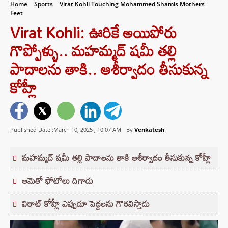
Home
Sports
Virat Kohli Touching Mohammed Shamis Mothers
Feet
Virat Kohli: ఊరికే అయిపోరు
గొప్పోళ్ళు.. మహమ్మద్ షమీ తల్లి
పాదాలను తాకి.. ఆశీర్వాదం తీసుకున్న
కోహ్లీ
Published Date :March 10, 2025 ,
10:07 AM
By
Venkatesh
మహమ్మద్ షమీ తల్లి పాదాలను తాకి ఆశీర్వాదం తీసుకున్న కోహ్లీ
ఆమెతో ఫోటోలు దిగాడు
విరాట్ కోహ్లీ ఎప్పుడూ పెద్దలను గౌరవిస్తాడు