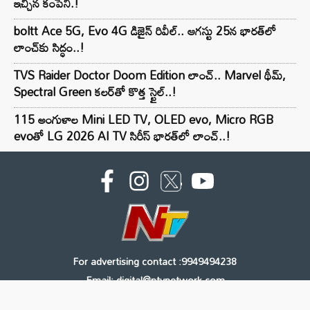
ఇచ్చిన కంపెనీ.!
boltt Ace 5G, Evo 4G డిజైన్ రివీల్.. ఆగస్టు 25న భారత్‌లో
లాంచ్‌కు సిద్ధం..!
TVS Raider Doctor Doom Edition లాంచ్.. Marvel థీమ్,
Spectral Green కలర్‌తో కొత్త స్టైల్..!
115 అంగుళాల Mini LED TV, OLED evo, Micro RGB
evoతో LG 2026 AI TV సిరీస్ భారత్‌లో లాంచ్..!
For advertising contact :9949494238
Email: digital@ntvnetwork.com
Copyright © 2000 - 2026 - NTV