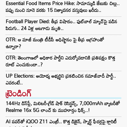
Essential Food Items Price Hike: సామాన్యుడి జేబుకు చిల్లు..
పప్పు నుంచి నూనె వరకు 15 నిత్యావసర వస్తువులు ఖరీదు..
Football Player Died: తీవ్ర విషాదం.. ఫుట్‌బాల్ మ్యాచ్‌పై పడిన
పిడుగు.. 24 ఏళ్ల ఆటగాడు మృతి..
OTR: ఆ మాజీ మంత్రి టీడీపీ అధిష్టానం పై తీవ్ర ఆగ్రహంతో
ఉన్నారా?
OTR: తెలంగాణలో అధికార పార్టీని ఎదుర్కోవడానికి ప్రతిపక్షం కొత్త
రూట్‌ ఎంచుకుందా..?
UP Elections: అయోధ్య అభ్యర్థిని ప్రకటించిన సమాజ్‌వాదీ పార్టీ..
ఎవరంటే..
ట్రెండింగ్‌
144Hz డిస్‌ప్లే, మిలిటరీ-గ్రేడ్ షాక్ రెసిస్టన్స్, 7,000mAh బ్యాటరీతో
Realme 16x 5G లాంచ్ కు ముహూర్తం ఫిక్స్..!
AI పవర్‌తో iQOO Z11 ఎంట్రీ.. కొత్త డిజైన్, స్మార్ట్ ఫీచర్లపై క్లారిటీ