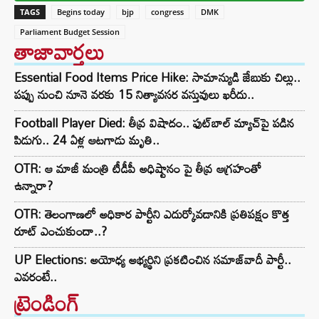
TAGS
Begins today
bjp
congress
DMK
Parliament Budget Session
తాజావార్తలు
Essential Food Items Price Hike: సామాన్యుడి జేబుకు చిల్లు..
పప్పు నుంచి నూనె వరకు 15 నిత్యావసర వస్తువులు ఖరీదు..
Football Player Died: తీవ్ర విషాదం.. ఫుట్‌బాల్ మ్యాచ్‌పై పడిన
పిడుగు.. 24 ఏళ్ల ఆటగాడు మృతి..
OTR: ఆ మాజీ మంత్రి టీడీపీ అధిష్టానం పై తీవ్ర ఆగ్రహంతో
ఉన్నారా?
OTR: తెలంగాణలో అధికార పార్టీని ఎదుర్కోవడానికి ప్రతిపక్షం కొత్త
రూట్‌ ఎంచుకుందా..?
UP Elections: అయోధ్య అభ్యర్థిని ప్రకటించిన సమాజ్‌వాదీ పార్టీ..
ఎవరంటే..
ట్రెండింగ్‌