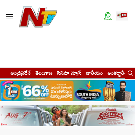
ఆంధ్రప్రదేశ్
తెలంగాణ
సినిమా న్యూస్
జాతీయం
అంతర్జాతీయం