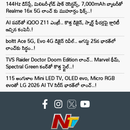
144Hz డిస్‌ప్లే, మిలిటరీ-గ్రేడ్ షాక్ రెసిస్టన్స్, 7,000mAh బ్యాటరీతో
Realme 16x 5G లాంచ్ కు ముహూర్తం ఫిక్స్..!
AI పవర్‌తో iQOO Z11 ఎంట్రీ.. కొత్త డిజైన్, స్మార్ట్ ఫీచర్లపై క్లారిటీ
ఇచ్చిన కంపెనీ.!
boltt Ace 5G, Evo 4G డిజైన్ రివీల్.. ఆగస్టు 25న భారత్‌లో
లాంచ్‌కు సిద్ధం..!
TVS Raider Doctor Doom Edition లాంచ్.. Marvel థీమ్,
Spectral Green కలర్‌తో కొత్త స్టైల్..!
115 అంగుళాల Mini LED TV, OLED evo, Micro RGB
evoతో LG 2026 AI TV సిరీస్ భారత్‌లో లాంచ్..!