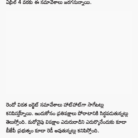
ఏప్రిల్ 4 వరకు ఈ సమావేశాలు జరగనున్నాయి.
రెండో విడత బడ్జెట్ సమావేశాలు హాట్‌హాట్‌గా సాగేటట్లు
కనిపిస్తు్న్నాయి. ఇందుకోసం ప్రతిపక్షాలు పోరాటానికి సిద్ధపడుతున్నట్లు
తెలుస్తోంది. మరోవైపు విపక్షాల ఎదురుదాడిని ఎదుర్కొనేందుకు కూడా
బీజేపీ ప్రభుత్వం కూడా రెడీ అవుతున్నట్లు కనిపిస్తోంది.