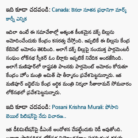
ఇది కూడా చదవండి:
Canada: కెనడా నూతన ప్రధానిగా మార్క్
కార్నీ ఎన్నిక
ఇదిలా ఉంటే ఈ సమావేశాల్లో అత్యంత కీలకమైన వక్ఫ్‌ బిల్లును
ఆమోదించేందుకు కేంద్రం కసరత్తు చేస్తోంది. ఇప్పటికే ఈ బిల్లును కేంద్ర
కేబినెట్ ఆమోదం తెలిపింది. అలాగే వక్ఫ్‌ బిల్లుపై సంయుక్త పార్లమెంటరీ
సంఘం లోక్‌సభ స్పీకర్‌ ఓం బిర్లాకు ఇప్పటికే నివేదిక అందజేసింది.
అలాగే మణిపూర్‌లో రాష్ట్రపతి పాలనకు పార్లమెంట్‌ ఆమోదం కోరుతూ
కేంద్రం హోం మంత్రి అమిత్‌ షా తీర్మానం ప్రవేశపెట్టనున్నారు. ఇక
మణిపూర్‌ బడ్జెట్‌ను కేంద్ర ఆర్థిక మంత్రి నిర్మలా సీతారామన్‌ సోమవారం
లోక్‌సభలో ప్రవేశపెట్టనున్నారు.
ఇది కూడా చదవండి:
Posani Krishna Murali: పోసాని
బెయిల్‌ పిటిషన్‌పై నేడు విచారణ..
ఇక డీలిమిటేషన్‌పై డీఎంకే ఆందోళన చేపట్టేందుకు రెడీ అవుతోంది.
జనాభా ప్రాతిపదికన లోక్‌సభ నియోజకవర్గాల పునర్విభజన తమకు