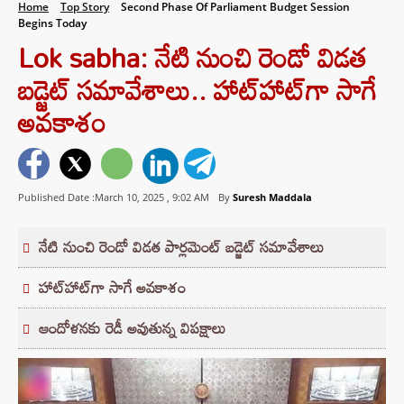
Home
Top Story
Second Phase Of Parliament Budget Session
Begins Today
Lok sabha: నేటి నుంచి రెండో విడత
బడ్జెట్ సమావేశాలు.. హాట్‌హాట్‌గా సాగే
అవకాశం
Published Date :March 10, 2025 ,
9:02 AM
By
Suresh Maddala
నేటి నుంచి రెండో విడత పార్లమెంట్ బడ్జెట్ సమావేశాలు
హాట్‌హాట్‌గా సాగే అవకాశం
ఆందోళనకు రెడీ అవుతున్న విపక్షాలు