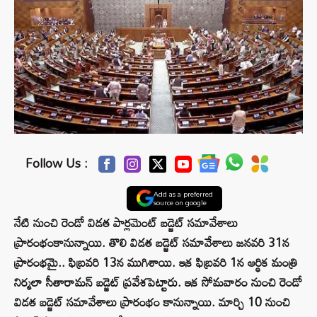
Follow Us :
Add as a preferred
source on google
నేటి నుంచి రెండో విడత పార్లమెంట్ బడ్జెట్ సమావేశాలు
ప్రారంభంకానున్నాయి. తొలి విడత బడ్జెట్ సమావేశాలు జనవరి 31న
ప్రారంభమై.. ఫిబ్రవరి 13న ముగిశాయి. ఇక ఫిబ్రవరి 1న ఆర్థిక మంత్రి
నిర్మలా సీతారామన్ బడ్జెట్ ప్రవేశపెట్టారు. ఇక సోమవారం నుంచి రెండో
విడత బడ్జెట్ సమావేశాలు ప్రారంభం కానున్నాయి. మార్చి 10 నుంచి