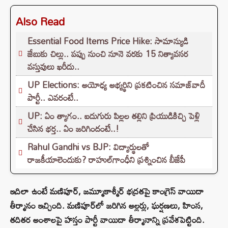
Also Read
Essential Food Items Price Hike: సామాన్యుడి
జేబుకు చిల్లు.. పప్పు నుంచి నూనె వరకు 15 నిత్యావసర
వస్తువులు ఖరీదు..
UP Elections: అయోధ్య అభ్యర్థిని ప్రకటించిన సమాజ్‌వాదీ
పార్టీ.. ఎవరంటే..
UP: ఏం త్యాగం.. ఐదుగురు పిల్లల తల్లిని ప్రియుడికిచ్చి పెళ్లి
చేసిన భర్త.. ఏం జరిగిందంటే..!
Rahul Gandhi vs BJP: విద్యార్థులతో
రాజకీయాలెందుకు? రాహుల్‌గాంధీని ప్రశ్నించిన బీజేపీ
ఇదిలా ఉంటే మణిపూర్, జమ్మూకాశ్మీర్ భద్రతపై కాంగ్రెస్ వాయిదా
తీర్మానం ఇచ్చింది. మణిపూర్‌లో జరిగిన అల్లర్లు, ఘర్షణలు, హింస,
తదితర అంశాలపై హస్తం పార్టీ వాయిదా తీర్మానాన్ని ప్రవేశపెట్టింది.