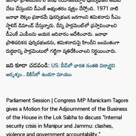
చేటు చేస్తుందని డీఎంకే అభ్యంతరం వ్యక్తం చేస్తోంది. 1971 నాటి
జనాభా లెక్కల ప్రకారమే పునర్విభజన జరగాలని తమిళనాడు సీఎం
స్టాలిన్‌ డిమాండ్‌ చేస్తున్నారు. దీన్ని పార్లమెంట్‌లో ప్రస్తావించాలని
డీఎంకే ఎంపీలను ఆయన ఆదివారం ఆదేశించారు. జనాభా
ప్రాతిపదికన పుర్వివభజనను, తమిళనాడుపై హిందీని బలవంతంగా
రుద్దడాన్ని పార్లమెంటులో గట్టిగా వ్యతిరేకించాలని నిర్ణయించారు.
ఇది కూడా చదవండి:
US: బీచ్‌లో భారత సంతతి విద్యార్థిని
అదృశ్యం.. బికినీలో ఉండగా మాయం
Parliament Session | Congress MP Manickam Tagore
gives a Motion for the Adjournment of the Business
of the House in the Lok Sabha to discuss "Internal
security crisis in Manipur and Jammu: clashes,
violence and government accountability."