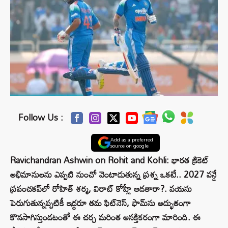
Follow Us :
Add as a preferred
source on google
Ravichandran Ashwin on Rohit and Kohli: భారత క్రికెట్
అభిమానులను ఎప్పటి నుంచో వెంటాడుతున్న ప్రశ్న ఒకటే.. 2027 వన్డే
ప్రపంచకప్‌లో రోహిత్ శర్మ, విరాట్ కోహ్లీ ఆడతారా?. వయసు
పెరుగుతున్నప్పటికీ ఇద్దరూ తమ ఫిట్‌నెస్, ఫామ్‌ను అద్భుతంగా
కొనసాగిస్తుండటంతో ఈ చర్చ మరింత ఆసక్తికరంగా మారింది. ఈ