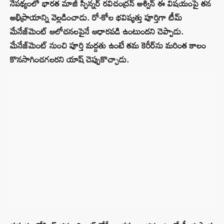
నేపథ్యంలో భారత మాజీ స్పిన్నర్ రవిచంద్రన్ అశ్విన్ ఈ విషయంపై తన
అభిప్రాయాన్ని వెల్లడించాడు. రో-కోల భవిష్యత్తు పూర్తిగా టీమ్
మేనేజ్‌మెంట్ ఆలోచనలపైనే ఆధారపడి ఉంటుందని చెప్పాడు.
మేనేజ్‌మెంట్ నుంచి పూర్తి మద్దతు ఉంటే తమ కెరీర్‌ను మరింత కాలం
కొనసాగించగలరని యాష్ చెప్పుకొచ్చాడు.