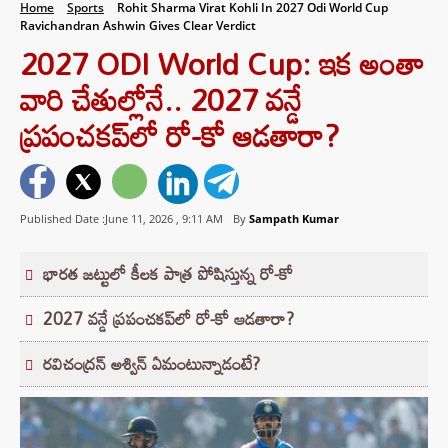
Home
Sports
Rohit Sharma Virat Kohli In 2027 Odi World Cup
Ravichandran Ashwin Gives Clear Verdict
2027 ODI World Cup: ఇక అంతా
వారి చేతుల్లోనే.. 2027 వన్డే
ప్రపంచకప్‌లో రో-కో ఆడతారా?
Published Date :June 11, 2026 ,
9:11 AM
By
Sampath Kumar
భారత జట్టులో కీలక పాత్ర పోషిస్తున్న రో-కో
2027 వన్డే ప్రపంచకప్‌లో రో-కో ఆడతారా?
రవిచంద్రన్ అశ్విన్ ఏమంటున్నాడంటే?