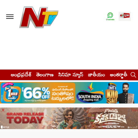
ఆంధ్రప్రదేశ్
తెలంగాణ
సినిమా న్యూస్
జాతీయం
అంతర్జాతీయం