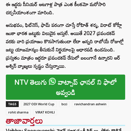
ఈ ఇద్దరు సీనియర్ ఆటగాళ్ల పాత్ర ఎంత కీలకమో మరోసారి
చర్చనీయాంశంగా మారింది.
అనుభవం, ఫిట్‌నెస్, ఫామ్ పరంగా చూస్తే రోహిత్ శర్మ, విరాట్ కోహ్లీ
ఇంకా భారత జట్టుకు విలువైన ఆస్తులే. అయితే 2027 ప్రపంచకప్
వరకు వారి ప్రయాణం కొనసాగుతుందా లేదా అన్నది రాబోయే రోజుల్లో
జట్టు యాజమాన్యం తీసుకునే నిర్ణయాలపై ఆధారపడి ఉండనుంది.
ప్రస్తుతం మాత్రం ఇద్దరూ ప్రపంచకప్ రేసులో బలంగానే ఉన్నారని ఆర్
అశ్విన్ వ్యాఖ్యలు స్పష్టం చేస్తున్నాయి.
NTV తెలుగు
వాట్సాప్ ఛానల్ ని ఫాలో
అవ్వండి
TAGS
2027 ODI World Cup
bcci
ravichandran ashwin
rohit sharma
VIRAT KOHLI
తాజావార్తలు
Vaibhav Sooryavanshi: వైభవ్ సూర్యవంశీ సిక్స్‌లు, ఫోర్లు కొడితే