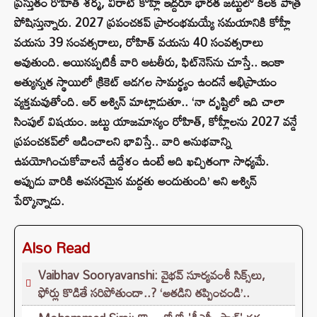
ప్రస్తుతం రోహిత్ శర్మ, విరాట్ కోహ్లీ ఇద్దరూ భారత జట్టులో కీలక పాత్ర
పోషిస్తున్నారు. 2027 ప్రపంచకప్ ప్రారంభమయ్యే సమయానికి కోహ్లీ
వయసు 39 సంవత్సరాలు, రోహిత్ వయసు 40 సంవత్సరాలు
అవుతుంది. అయినప్పటికీ వారి ఆటతీరు, ఫిట్‌నెస్‌ను చూస్తే.. ఇంకా
అత్యున్నత స్థాయిలో క్రికెట్ ఆడగల సామర్థ్యం ఉందనే అభిప్రాయం
వ్యక్తమవుతోంది. ఆర్ అశ్విన్ మాట్లాడుతూ.. ‘నా దృష్టిలో ఇది చాలా
సింపుల్ విషయం. జట్టు యాజమాన్యం రోహిత్, కోహ్లీలను 2027 వన్డే
ప్రపంచకప్‌లో ఆడించాలని భావిస్తే.. వారి అనుభవాన్ని
ఉపయోగించుకోవాలనే ఉద్దేశం ఉంటే అది ఖచ్చితంగా సాధ్యమే.
అప్పుడు వారికి అవసరమైన మద్దతు అందుతుంది’ అని అశ్విన్
పేర్కొన్నాడు.
Also Read
Vaibhav Sooryavanshi: వైభవ్ సూర్యవంశీ సిక్స్‌లు,
ఫోర్లు కొడితే సరిపోతుందా..? ‘అతడిని తప్పించండి’..