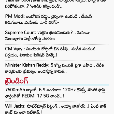
సరిపోతుందా..? ‘అతడిని తప్పించండి’..
PM Modi: ఆందోళన వద్దు.. ధైర్యంగా ఉండండి.. టీఎంసీ
తిరుగుబాటు ఎంపీలకు మోడీ భరోసా
Supreme Court: ‘గుడ్లకు భయమెందుకు?’.. మహువా
మొయిత్రాకు సుప్రీంకోర్టు చురకలు
CM Vijay : విజయ్‌కు కోర్టులో బిగ్ రిలీఫ్.. సంగీత సంచలన
నిర్ణయం, విడాకుల పిటిషన్ వెనక్కి.!
Minister Kishan Reddy: 5 కోట్ల మందికి పైగా ఉపాధి.. చేనేత
కార్మికులకు ప్రభుత్వం అందిస్తున్న కానుక..
ట్రెండింగ్‌
7500mAh బ్యాటరీ, 6.9 అంగుళాల 120Hz డిస్‌ప్లే, 45W ఫాస్ట్
ఛార్జింగ్‌తో REDMI 17 5G లాంచ్..!
Will Jacks: సూపర్‌మ్యాన్ ఫీల్డింగ్.. అయ్యా బాబోయ్..! ఏంటి జాక్
క్యాచ్ ను అలా పట్టేశావ్.!