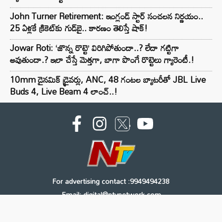
John Turner Retirement: ఇంగ్లండ్ స్టార్ సంచలన నిర్ణయం..
25 ఏళ్లకే క్రికెట్‌కు గుడ్‌బై.. కారణం తెలిస్తే షాక్!
Jowar Roti: ‘జొన్న రొట్టె’ విరిగిపోతుందా..? లేదా గట్టిగా
అవుతుందా.? ఇలా చేస్తే మెత్తగా, బాగా పొంగే రొట్టెలు గ్యారెంటీ.!
10mm డైనమిక్ డ్రైవర్లు, ANC, 48 గంటల బ్యాటరీతో JBL Live
Buds 4, Live Beam 4 లాంచ్..!
For advertising contact :9949494238
Email: digital@ntvnetwork.com
Copyright © 2000 - 2026 - NTV