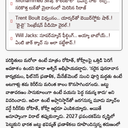
Mohammed Siraj: కొలంబోలో 'డీఎస్పీ సాబ్' రచ్చ..
సరికొత్త లుక్‌తో మైదానంలో మెరిసిన సిరాజ్
Trent Boult విధ్వంసం.. యార్కర్‌తో బెయిర్‌స్టోకు షాక్.!
'బై-బై' సెలబ్రేషన్ వీడియో వైరల్.!
Will Jacks: సూపర్‌మ్యాన్ ఫీల్డింగ్.. అయ్యా బాబోయ్..!
ఏంటి జాక్ క్యాచ్ ను అలా పట్టేశావ్.!
పరిస్థితులు మరోలా ఉంటే మాత్రం రోహిత్, కోహ్లీలపై ఒత్తిడి పెరిగే
అవకాశం ఉందని కూడా అశ్విన్ అభిప్రాయపడ్డాడు. ‘సరైన పునరావాస
కార్యక్రమం, ఫిట్‌నెస్ ప్రణాళిక, మేనేజ్‌మెంట్ నుంచి పూర్తి మద్దతు ఉంటే
ఆటగాళ్లు తమ కెరీర్‌ను మరింత కాలం కొనసాగించగలరు. జట్టు
వాతావరణం సానుకూలంగా ఉంటే వయసు పెద్ద సమస్య కాదు’ అని
వివరించాడు. ఇదిలా ఉంటే అఫ్గానిస్థాన్‌తో జరగనున్న మూడు మ్యాచ్‌ల
వన్డే సిరీస్‌కు రోహిత్, కోహ్లీ ఇద్దరూ ఎంపికయ్యారు. అయితే
అనూహ్యంగా విరాట్ తప్పుకున్నాడు. 2027 ప్రపంచకప్‌ను దృష్టిలో
పెట్టుకుని భారత జట్టు భవిష్యత్ ప్రణాళికలు రూపొందిస్తున్న తరుణంలో