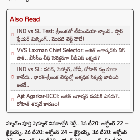
Also Read
IND vs SL Test: శ్రీలంకలో టీమిండియా ల్యాండ్.. స్టార్
ప్లేయర్ మిస్సింగ్.. మొదటి టెస్ట్ డౌటే!
VVS Laxman Chief Selector: అజిత్ అగార్కర్‌కు బిగ్
షాక్.. బీసీసీఐ చీఫ్ సెలెక్టర్‌గా వీవీఎస్ లక్ష్మణ్?
IND vs SL: సచిన్, సెహ్వాగ్, ధోనీ, రోహిత్‌ వల్ల కూడా
కాలేదు.. భారత్-శ్రీలంక టెస్టుల్లో అత్యధిక సిక్సర్లు బాదింది
ఇతడే..
Ajit Agarkar-BCCI: అజిత్ అగార్కర్ పదవికి ఎసరు?..
రోహిత్ శర్మనే కారణం!
మ్యాచ్‌ల పూర్తి షెడ్యూల్ వివరాల్లోకి వెళ్తే.. 1వ టీ20: అక్టోబర్ 22 –
క్రైస్ట్‌చర్చ్, 2వ టీ20: అక్టోబర్ 24 – క్రైస్ట్‌చర్చ్, 3వ టీ20: అక్టోబర్