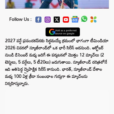
Follow Us :
Add as a preferred
source on google
2027 వన్డే ప్రపంచకప్‌నకు సిద్ధమయ్యే క్రమంలో భాగంగా టీమిండియా
2026 చివరలో న్యూజీలాండ్‌లో ఒక భారీ సిరీస్ ఆడనుంది. అక్టోబర్
నుండి డిసెంబర్ మధ్య జరిగే ఈ పర్యటనలో మొత్తం 12 మ్యాచ్‌లు (2
టెస్టులు, 5 వన్డేలు, 5 టీ20లు) జరుగుతాయి. న్యూజీలాండ్ చరిత్రలోనే
ఇది అతిపెద్ద ద్వైపాక్షిక సిరీస్ కానుంది. భారత్, న్యూజీలాండ్ దేశాల
మధ్య 100 ఏళ్ల క్రీడా సంబంధాల గుర్తుగా ఈ మ్యాచ్‌లను
నిర్వహిస్తున్నారు.