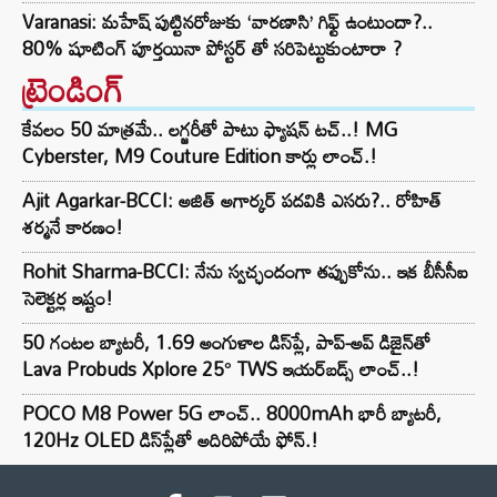
Varanasi: మహేష్ పుట్టినరోజుకు ‘వారణాసి’ గిఫ్ట్ ఉంటుందా?..
80% షూటింగ్ పూర్తయినా పోస్టర్ తో సరిపెట్టుకుంటారా ?
ట్రెండింగ్‌
కేవలం 50 మాత్రమే.. లగ్జరీతో పాటు ఫ్యాషన్ టచ్..! MG
Cyberster, M9 Couture Edition కార్లు లాంచ్.!
Ajit Agarkar-BCCI: అజిత్ అగార్కర్ పదవికి ఎసరు?.. రోహిత్
శర్మనే కారణం!
Rohit Sharma-BCCI: నేను స్వచ్ఛందంగా తప్పుకోను.. ఇక బీసీసీఐ
సెలెక్టర్ల ఇష్టం!
50 గంటల బ్యాటరీ, 1.69 అంగుళాల డిస్‌ప్లే, పాప్-అప్ డిజైన్‌తో
Lava Probuds Xplore 25° TWS ఇయర్‌బడ్స్ లాంచ్..!
POCO M8 Power 5G లాంచ్.. 8000mAh భారీ బ్యాటరీ,
120Hz OLED డిస్‌ప్లేతో అదిరిపోయే ఫోన్.!