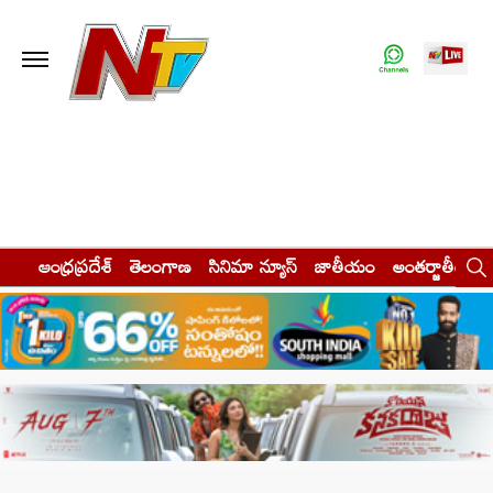
ఆంధ్రప్రదేశ్
తెలంగాణ
సినిమా న్యూస్
జాతీయం
అంతర్జాతీయం