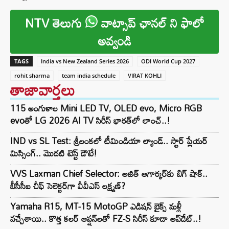
NTV తెలుగు
వాట్సాప్ ఛానల్ ని ఫాలో
అవ్వండి
TAGS
India vs New Zealand Series 2026
ODI World Cup 2027
rohit sharma
team india schedule
VIRAT KOHLI
తాజావార్తలు
115 అంగుళాల Mini LED TV, OLED evo, Micro RGB
evoతో LG 2026 AI TV సిరీస్ భారత్‌లో లాంచ్..!
IND vs SL Test: శ్రీలంకలో టీమిండియా ల్యాండ్.. స్టార్ ప్లేయర్
మిస్సింగ్.. మొదటి టెస్ట్ డౌటే!
VVS Laxman Chief Selector: అజిత్ అగార్కర్‌కు బిగ్ షాక్..
బీసీసీఐ చీఫ్ సెలెక్టర్‌గా వీవీఎస్ లక్ష్మణ్?
Yamaha R15, MT-15 MotoGP ఎడిషన్ బైక్స్ మళ్లీ
వచ్చేశాయి.. కొత్త కలర్ ఆప్షన్‌లతో FZ-S సిరీస్ కూడా అప్‌డేట్..!