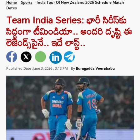
Home
Sports
India Tour Of New Zealand 2026 Schedule Match
Dates
Team India Series: భారీ సిరీస్‌కు
సిద్ధంగా టీమిండియా.. అందరి దృష్టి ఈ
లెజెండ్స్‌పైనే.. ఇదే లాస్ట్..
Published Date :June 3, 2026 ,
3:18 PM
By
Burugadda Veerababu