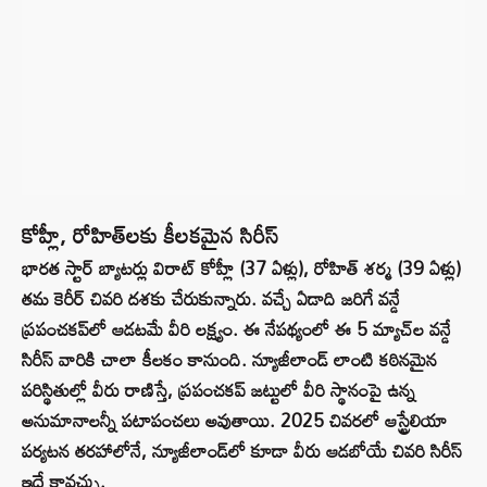
కోహ్లీ, రోహిత్‌లకు కీలకమైన సిరీస్
భారత స్టార్ బ్యాటర్లు విరాట్ కోహ్లీ (37 ఏళ్లు), రోహిత్ శర్మ (39 ఏళ్లు)
తమ కెరీర్ చివరి దశకు చేరుకున్నారు. వచ్చే ఏడాది జరిగే వన్డే
ప్రపంచకప్‌లో ఆడటమే వీరి లక్ష్యం. ఈ నేపథ్యంలో ఈ 5 మ్యాచ్‌ల వన్డే
సిరీస్ వారికి చాలా కీలకం కానుంది. న్యూజీలాండ్ లాంటి కఠినమైన
పరిస్థితుల్లో వీరు రాణిస్తే, ప్రపంచకప్ జట్టులో వీరి స్థానంపై ఉన్న
అనుమానాలన్నీ పటాపంచలు అవుతాయి. 2025 చివరలో ఆస్ట్రేలియా
పర్యటన తరహాలోనే, న్యూజీలాండ్‌లో కూడా వీరు ఆడబోయే చివరి సిరీస్
ఇదే కావచ్చు.