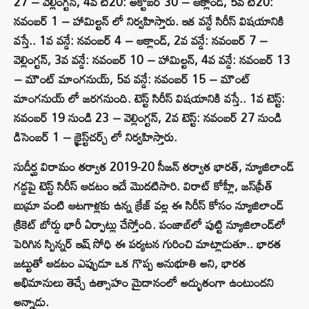
27 – వెల్లింగ్టన్, 4వ టీ20: అక్టోబర్ 30 – ఆక్లాండ్, 5వ టీ20:
నవంబర్ 1 – హామిల్టన్ లో నిర్వహిస్తారు. ఇక వన్డే సిరీస్ విషయానికి
వస్తే.. 1వ వన్డే: నవంబర్ 4 – ఆక్లాండ్, 2వ వన్డే: నవంబర్ 7 –
వెల్లింగ్టన్, 3వ వన్డే: నవంబర్ 10 – హామిల్టన్, 4వ వన్డే: నవంబర్ 13
– మౌంట్ మాంగనుయ్, 5వ వన్డే: నవంబర్ 15 – మౌంట్
మాంగనుయ్ లో జరగనుంది. టెస్ట్ సిరీస్ విషయానికి వస్తే.. 1వ టెస్ట్:
నవంబర్ 19 నుండి 23 – వెల్లింగ్టన్, 2వ టెస్ట్: నవంబర్ 27 నుండి
డిసెంబర్ 1 – క్రైస్ట్‌చర్చ్ లో నిర్వహిస్తారు.
సుదీర్ఘ విరామం తర్వాత 2019-20 సీజన్ తర్వాత భారత్, న్యూజిలాండ్
గడ్డపై టెస్ట్ సిరీస్ ఆడటం ఇదే మొదటిసారి. విరాట్ కోహ్లీ, జస్‌ప్రీత్
బుమ్రా వంటి ఆటగాళ్లకు ఉన్న క్రేజ్ వల్ల ఈ సిరీస్ కోసం న్యూజిలాండ్
క్రికెట్ బోర్డు భారీ ఏర్పాట్లు చేస్తోంది. పంజాబ్‌లో పుట్టి న్యూజిలాండ్‌లో
పెరిగిన స్పిన్నర్ ఇష్ సోధి ఈ పర్యటన గురించి మాట్లాడుతూ.. భారత
జట్టుతో ఆడటం ఎప్పుడూ ఒక గొప్ప అనుభూతి అని, భారత
అభిమానులు తెచ్చే ఉత్సాహం మైదానంలో అద్భుతంగా ఉంటుందని
అన్నాడు.