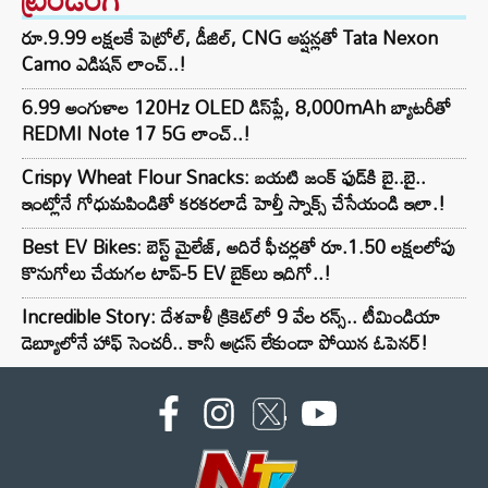
రూ.9.99 లక్షలకే పెట్రోల్, డీజిల్, CNG ఆప్షన్లతో Tata Nexon
Camo ఎడిషన్ లాంచ్..!
6.99 అంగుళాల 120Hz OLED డిస్‌ప్లే, 8,000mAh బ్యాటరీతో
REDMI Note 17 5G లాంచ్..!
Crispy Wheat Flour Snacks: బయటి జంక్ ఫుడ్‌కి బై..బై..
ఇంట్లోనే గోధుమపిండితో కరకరలాడే హెల్తీ స్నాక్స్ చేసేయండి ఇలా.!
Best EV Bikes: బెస్ట్ మైలేజ్, అదిరే ఫీచర్లతో రూ.1.50 లక్షలలోపు
కొనుగోలు చేయగల టాప్-5 EV బైక్‌లు ఇదిగో..!
Incredible Story: దేశవాళీ క్రికెట్‌లో 9 వేల రన్స్.. టీమిండియా
డెబ్యూలోనే హాఫ్ సెంచరీ.. కానీ అడ్రస్ లేకుండా పోయిన ఓపెనర్!