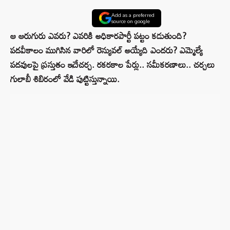
Add as a preferred
source on google
ఆ ఆరుగురు ఎవరు? ఎవరికి అధికారపార్టీ పట్టం కడుతుంది?
పదవీకాలం ముగిసిన వారిలో రెన్యువల్‌ అయ్యేది ఎందరు? ఎమ్మెల్యే
పదవులపై ప్రస్తుతం ఇదేచర్చ. రకరకాల పేర్లు.. సమీకరణాలు.. చర్చలు
గులాబీ శిబిరంలో వేడి పుట్టిస్తున్నాయి.