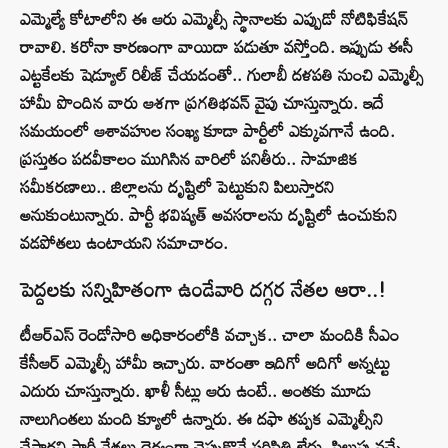
ఎమ్మెల్యే కోటాలోని ఈ ఆరు ఎమ్మెల్సీ స్థానాలకు ఎప్పుడో నోటిఫికేషన్‌
రావాలి. కరోనా కారణంగా వాయిదా పడుతూ వస్తోంది. ఇప్పుడు ఈసీ
ఎట్టకేలకు షెడ్యూల్‌ రిలీజ్‌ చేయడంతో.. గులాబీ దళపతి నుంచి ఎమ్మెల్సీ
హామీ పొందిన వారు ఆశగా ప్రగతిభవన్‌ వైపు చూస్తున్నారు. ఇదే
సమయంలో ఆశావహుల సంఖ్య కూడా పార్టీలో ఎక్కువగానే ఉంది.
ప్రస్తుతం పదవీకాలం ముగిసిన వారిలో పనితీరు.. సామాజిక
సమీకరణాలు.. జిల్లాలను దృష్టిలో పెట్టుకుని పిలుస్తారని
అనుకుంటున్నారు. పార్టీ భవిష్యత్‌ అవసరాలను దృష్టిలో ఉంచుకుని
వడపోతలు ఉంటాయని సమాచారం.
పెద్దలకు సన్నిహితంగా ఉండేవారి దగ్గర నేతల ఆరా..!
టీఆర్ఎస్‌ రెండోసారి అధికారంలోకి వచ్చాక.. చాలా మందికి సీఎం
కేసీఆర్‌ ఎమ్మెల్సీ హామీ ఇచ్చారు. వారంతా ఇదిగో అదిగో అన్నట్టు
ఎదురు చూస్తున్నారు. ఖాళీ సీట్లు ఆరు ఉంటే.. అంతకు మూడు
నాలుగింతలు మంది క్యూలో ఉన్నారు. ఈ దఫా తప్పక ఎమ్మెల్సీని
చేస్తారని పార్టీ నేతలు ధైర్యంగా చెప్పుకొనే పరిస్థితి లేదు. పిలుపు వచ్చే