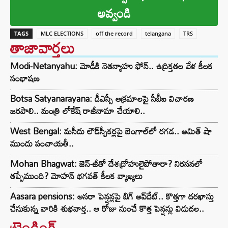
అవ్వండి
TAGS
MLC ELECTIONS
off the record
telangana
TRS
తాజావార్తలు
Modi-Netanyahu: మోడీకి నెతన్యాహు ఫోన్.. ఉద్రిక్తతల వేళ కీలక
సంభాషణ
Botsa Satyanarayana: డీఎస్సీ అక్రమాలపై సీబీఐ విచారణ
జరపాలి.. మంత్రి లోకేష్ రాజీనామా చేయాలి..
West Bengal: మసీదు లౌడ్‌స్పీకర్లపై బెంగాల్‌లో రగడ.. అమిత్ షా
ముందు పంచాయతీ..
Mohan Bhagwat: జెన్-జీతో దేశద్రోహులైపోతారా? నిరసనలో
తప్పేముంది? మోహన్ భగవత్ కీలక వ్యాఖ్యలు
Aasara pensions: ఆసరా పెన్షన్లపై బిగ్ అప్‌డేట్.. కొత్తగా దరఖాస్తు
చేసుకున్న వారికి శుభవార్త.. ఆ రోజు నుంచే కొత్త పెన్షన్లు విడుదల..
ట్రెండింగ్‌