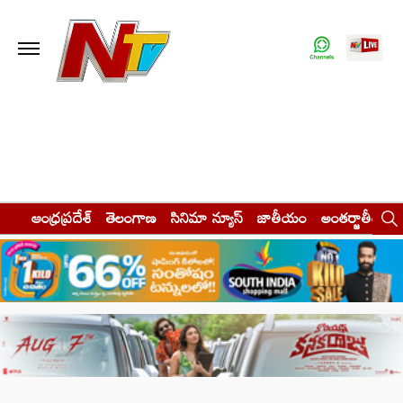
ఆంధ్రప్రదేశ్
తెలంగాణ
సినిమా న్యూస్
జాతీయం
అంతర్జాతీయం