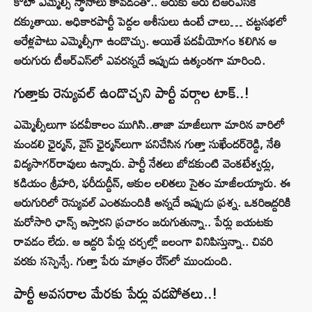
కోటా ఎమ్మెల్సీ స్థానాలు కావడంతో.. ఆరుకు ఆరు టీఆర్‌ఎస్‌కే
దక్కుతాయి. అధికారపార్టీ పెద్దల ఆశీసులు ఉంటే చాలు… చట్టసభలో
ఆరేళ్లపాటు ఎమ్మెల్సీగా ఉండొచ్చు. అయితే పదవీయోగం కలిగిన ఆ
ఆరుగురు టీఆర్‌ఎస్‌లో ఎవరన్నదే ఇప్పుడు ఉత్కంఠగా మారింది.
గుత్తాకు రెన్యువల్ ఉండొచ్చని పార్టీ వర్గాల టాక్..!
ఎమ్మెల్సీలుగా పదవీకాలం ముగిసి..తాజా మాజీలుగా మారిన వారిలో
మండలి ఛైర్మన్‌, వైస్‌ ఛైర్మన్‌లుగా పనిచేసిన గుత్తా సుఖేందర్‌రెడ్డి, నేతి
విద్యసాగర్‌రావులు ఉన్నారు. పార్టీ నేతలు బోడకుంటి వెంకటేశ్వర్లు,
కడియం శ్రీహరి, ఫరీదుద్దీన్‌, ఆకుల లలితలు సైతం మాజీలయ్యారు. ఈ
ఆరుగురిలో రెన్యువల్ ఎంతమందికి అన్నదే ఇప్పుడు ప్రశ్న. ఒకరిఇద్దరికి
మరోసారి ఛాన్స్‌ ఇస్తారని ప్రచారం జరుగుతున్నా.. పేర్లు బయటకు
రావడం లేదు. ఆ ఇద్దరి పేర్లు చర్చల్లో బలంగా వినిపిస్తున్నా.. చివరి
వరకు సస్పెన్సే. గుత్తా పేరు మాత్రం రేస్‌లో ముందుంది.
పార్టీ అవసరాల మేరకు పేర్లు వడపోతలు..!