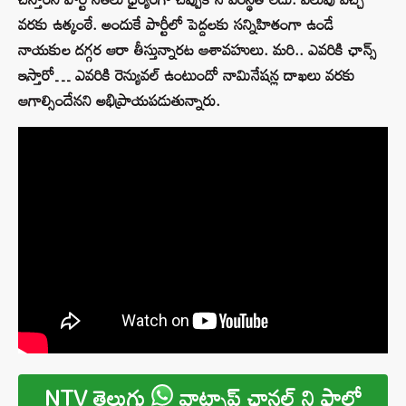
వరకు ఉత్కంఠే. అందుకే పార్టీలో పెద్దలకు సన్నిహితంగా ఉండే
నాయకుల దగ్గర ఆరా తీస్తున్నారట ఆశావహులు. మరి.. ఎవరికి ఛాన్స్‌
ఇస్తారో… ఎవరికి రెన్యువల్‌ ఉంటుందో నామినేషన్ల దాఖలు వరకు
ఆగాల్సిందేనని అభిప్రాయపడుతున్నారు.
NTV తెలుగు
వాట్సాప్ ఛానల్ ని ఫాలో