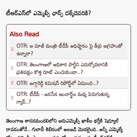
టీఆర్‌ఎస్‌లో ఎమ్మెల్సీ ఛాన్స్‌ దక్కేదెవరికి?
Also Read
OTR: ఆ మాజీ మంత్రి టీడీపీ అధిష్టానం పై తీవ్ర ఆగ్రహంతో
ఉన్నారా?
OTR: తెలంగాణలో అధికార పార్టీని ఎదుర్కోవడానికి
ప్రతిపక్షం కొత్త రూట్‌ ఎంచుకుందా..?
OTR: జగ్గారెడ్డి కమిషన్ రిపోర్ట్‌లో ఏముంది..?
OTR: టీడీపీ - జనసేన ఇంచార్జ్‌ల మధ్య పెరుగుతున్న
గ్యాప్..?
తెలంగాణ శాసనమండలిలోని ఆరుఎమ్మెల్సీ ఖాళీల భర్తీకి షెడ్యూల్‌
రావడంతోనే.. గులాబీ శిబిరంలో అలజడి మొదలైంది. అన్నీ ఎమ్మెల్యే