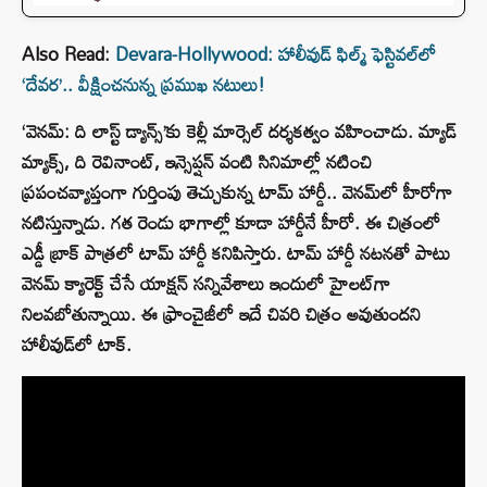
Also Read:
Devara-Hollywood: హాలీవుడ్‌ ఫిల్మ్‌ ఫెస్టివల్‌లో
‘దేవర’.. వీక్షించనున్న ప్రముఖ నటులు!
‘వెనమ్‌: ది లాస్ట్‌ డ్యాన్స్‌’కు కెల్లీ మార్సెల్‌ దర్శకత్వం వహించాడు. మ్యాడ్
మ్యాక్స్, ది రెవినాంట్, ఇన్సెప్ష‌న్ వంటి సినిమాల్లో న‌టించి
ప్ర‌పంచ‌వ్యాప్తంగా గుర్తింపు తెచ్చుకున్న టామ్ హార్డీ.. వెన‌మ్‌లో హీరోగా
నటిస్తున్నాడు. గత రెండు భాగాల్లో కూడా హార్డీనే హీరో. ఈ చిత్రంలో
ఎడ్డీ బ్రాక్‌ పాత్రలో టామ్‌ హార్డీ కనిపిస్తారు. టామ్ హార్డీ న‌ట‌న‌తో పాటు
వెనమ్ క్యారెక్ట్ చేసే యాక్షన్ స‌న్నివేశాలు ఇందులో హైల‌ట్‌గా
నిల‌వబోతున్నాయి. ఈ ఫ్రాంచైజీలో ఇదే చివరి చిత్రం అవుతుందని
హాలీవుడ్‌లో టాక్‌.