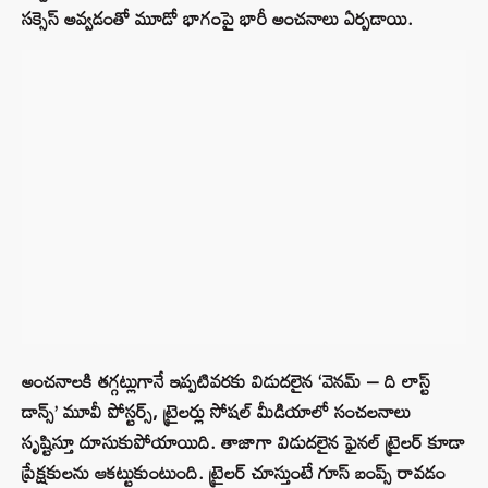
సక్సెస్ అవ్వడంతో మూడో భాగంపై భారీ అంచ‌నాలు ఏర్ప‌డాయి.
అంచ‌నాల‌కి త‌గ్గ‌ట్లుగానే ఇప్ప‌టివ‌ర‌కు విడుద‌లైన ‘వెనమ్ – ది లాస్ట్
డాన్స్’ మూవీ పోస్టర్స్, ట్రైల‌ర్లు సోష‌ల్ మీడియాలో సంచ‌ల‌నాలు
సృష్టిస్తూ దూసుకుపోయాయిది. తాజాగా విడుద‌లైన ఫైన‌ల్ ట్రైల‌ర్ కూడా
ప్రేక్ష‌కులను ఆక‌ట్టుకుంటుంది. ట్రైల‌ర్ చూస్తుంటే గూస్ బంప్స్ రావడం