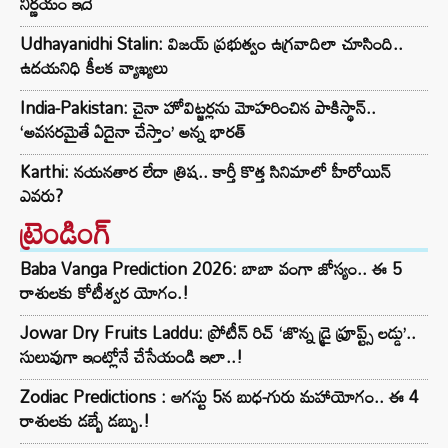
నిర్ణయం ఇదే
Udhayanidhi Stalin: విజయ్ ప్రభుత్వం ఉగ్రవాదిలా చూసింది..
ఉదయనిధి కీలక వ్యాఖ్యలు
India-Pakistan: చైనా హోవిట్జర్లను మోహరించిన పాకిస్థాన్..
‘అవసరమైతే ఏదైనా చేస్తాం’ అన్న భారత్
Karthi: నయనతార లేదా త్రిష.. కార్తీ కొత్త సినిమాలో హీరోయిన్
ఎవరు?
ట్రెండింగ్‌
Baba Vanga Prediction 2026: బాబా వంగా జోస్యం.. ఈ 5
రాశులకు కోటీశ్వర యోగం.!
Jowar Dry Fruits Laddu: ప్రోటీన్ రిచ్ ‘జొన్న డ్రై ఫ్రూప్ట్స్ లడ్డు’..
సులువుగా ఇంట్లోనే చేసేయండి ఇలా..!
Zodiac Predictions : ఆగస్టు 5న బుధ-గురు మహాయోగం.. ఈ 4
రాశులకు డబ్బే డబ్బు.!