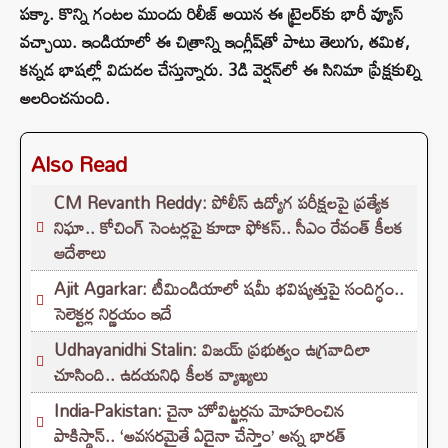
పక్కా. కొన్ని గంటల ముందు రిలీజ్ అయిన ఈ ట్రైలర్‌కు భారీ వ్యూస్
వచ్చాయి. ఇండియాలో ఈ చిత్రాన్ని ఇంగ్లీష్‌తో పాటు తెలుగు, త‌మిళ‌,
క‌న్న‌డ భాషల్లో విడుద‌ల చేస్తున్నారు. 3డి వెర్ష‌న్‌లో ఈ సినిమా ప్రేక్ష‌కుల్ని
అల‌రించ‌నుంది.
Also Read
CM Revanth Reddy: పోలీస్ ఉద్యోగ పరీక్షలపై ప్రత్యేక
నిఘా.. కోచింగ్ సెంటర్లపై కూడా ఫోకస్.. సీఎం రేవంత్ కీలక
ఆదేశాలు
Ajit Agarkar: టీమిండియాలో షమీ భవిష్యత్తుపై సందిగ్ధం..
సెలెక్టర్ల నిర్ణయం ఇదే
Udhayanidhi Stalin: విజయ్ ప్రభుత్వం ఉగ్రవాదిలా
చూసింది.. ఉదయనిధి కీలక వ్యాఖ్యలు
India-Pakistan: చైనా హోవిట్జర్లను మోహరించిన
పాకిస్థాన్.. ‘అవసరమైతే ఏదైనా చేస్తాం’ అన్న భారత్