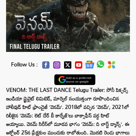
Follow Us :
Add as a preferred
source on google
VENOM: THE LAST DANCE Telugu Trailer: సోనీ పిక్చ‌ర్స్
ఇండియా ప్రైవైట్ లిమిటెడ్, మార్వెల్ సంయుక్తంగా రూపొందించిన
హాలీవుడ్‌ హిట్‌ ఫ్రాంచైజీ ‘వెన‌మ్’. 2018లో వచ్చిన ‘వెనమ్’, 2021లో
రిలీజైన ‘వెనమ్‌: లెట్‌ దేర్‌ బీ కార్నేజ్‌’లు బాక్సాఫీస్‌ వద్ద హిట్
అయ్యాయి. వెనమ్‌ సిరీస్‌లో మూడ‌వ భాగం ‘వెనమ్‌: ది లాస్ట్‌ డ్యాన్స్‌’. ఈ
అక్టోబ‌ర్ 25న ప్రేక్ష‌కుల ముందుకు రాబోతుంది. మొదటి రెండు భాగాలు