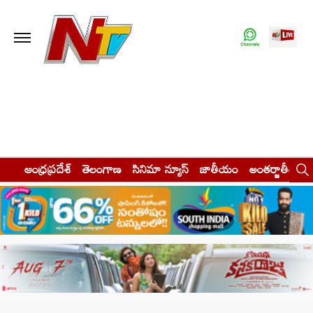
ఆంధ్రప్రదేశ్
తెలంగాణ
సినిమా న్యూస్
జాతీయం
అంతర్జాతీయం