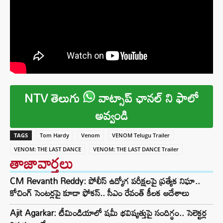
NTV తెలుగు
వాట్సాప్ ఛానల్ ని ఫాలో
అవ్వండి
TAGS
Tom Hardy
Venom
VENOM Telugu Trailer
VENOM: THE LAST DANCE
VENOM: THE LAST DANCE Trailer
తాజావార్తలు
CM Revanth Reddy: పోలీస్ ఉద్యోగ పరీక్షలపై ప్రత్యేక నిఘా..
కోచింగ్ సెంటర్లపై కూడా ఫోకస్.. సీఎం రేవంత్ కీలక ఆదేశాలు
Ajit Agarkar: టీమిండియాలో షమీ భవిష్యత్తుపై సందిగ్ధం.. సెలెక్టర్ల