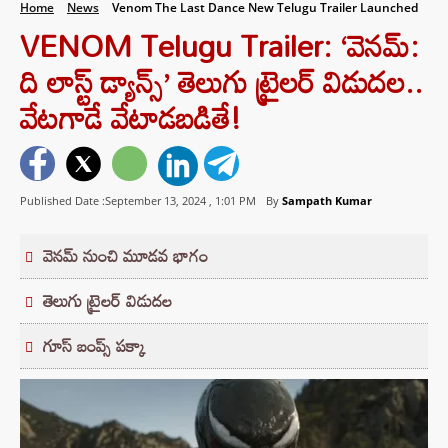
Home
News
Venom The Last Dance New Telugu Trailer Launched
VENOM Telugu Trailer: ‘వెనమ్‌:
ది లాస్ట్‌ డ్యాన్స్‌’ తెలుగు ట్రైలర్‌ విడుదల..
వేట‌గాడే వేటాడ‌బ‌డితే!
Published Date :September 13, 2024 ,
1:01 PM
By
Sampath Kumar
వెన‌మ్ నుంచి మూడ‌వ భాగం
తెలుగు ట్రైలర్‌ విడుదల
గూస్ బంప్స్ పక్కా