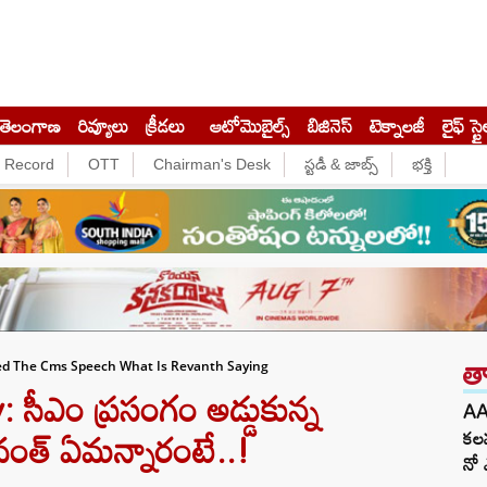
తెలంగాణ
రివ్యూలు
క్రీడలు
ఆటోమొబైల్స్
బిజినెస్‌
టెక్నాలజీ
లైఫ్ స్టై
e Record
OTT
Chairman's Desk
స్టడీ & జాబ్స్
భక్తి
త
ed The Cms Speech What Is Revanth Saying
ీఎం ప్రసంగం అడ్డుకున్న
AA
రేవంత్ ఏమన్నారంటే..!
కలవ
నో 