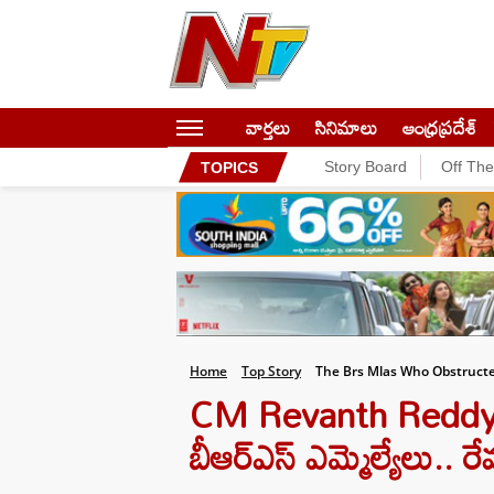
వార్తలు
సినిమాలు
ఆంధ్రప్రదేశ్
Story Board
Off Th
TOPICS
Home
Top Story
The Brs Mlas Who Obstruct
CM Revanth Reddy: స
బీఆర్ఎస్ ఎమ్మెల్యేలు.. 