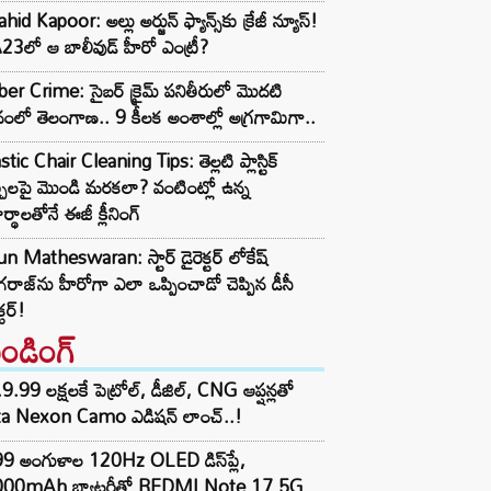
hid Kapoor: అల్లు అర్జున్ ఫ్యాన్స్‌కు క్రేజీ న్యూస్!
3లో ఆ బాలీవుడ్ హీరో ఎంట్రీ?
er Crime: సైబర్ క్రైమ్ పనితీరులో మొదటి
ానంలో తెలంగాణ.. 9 కీలక అంశాల్లో అగ్రగామిగా..
stic Chair Cleaning Tips: తెల్లటి ప్లాస్టిక్
్చీలపై మొండి మరకలా? వంటింట్లో ఉన్న
ర్థాలతోనే ఈజీ క్లీనింగ్
n Matheswaran: స్టార్ డైరెక్టర్ లోకేష్
రాజ్‌ను హీరోగా ఎలా ఒప్పించాడో చెప్పిన డీసీ
క్టర్!
రెండింగ్‌
9.99 లక్షలకే పెట్రోల్, డీజిల్, CNG ఆప్షన్లతో
ta Nexon Camo ఎడిషన్ లాంచ్..!
99 అంగుళాల 120Hz OLED డిస్‌ప్లే,
000mAh బ్యాటరీతో REDMI Note 17 5G