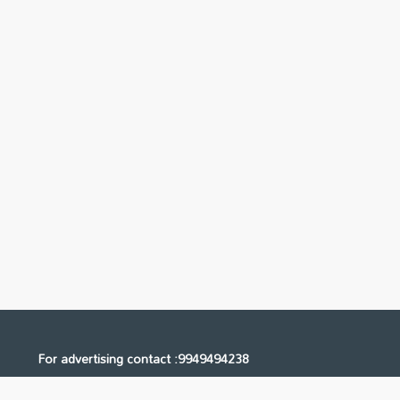
For advertising contact :9949494238
Email: digital@ntvnetwork.com