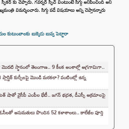
కర్ కు చెప్పారు. గవర్నర్ స్పీచ్ వింటుంటే సిగ్గు అనిపించింది అని
్యమంత్రి విమర్శించారు. సిగ్గు పడే విషయాలు అన్ని చెప్తానన్నారు
 కుటుంబాలకు బుక్కెడు బువ్వ పెట్టారా
ో మొదటి స్థానంలో తెలంగాణ.. 9 కీలక అంశాల్లో అగ్రగామిగా..
ప్లాస్టిక్ కుర్చీలపై మొండి మరకలా? వంటింట్లో ఉన్న
తో వైసీపీ ఎంపీల భేటీ.. జగన్ భద్రత, డీఎస్సీ అక్రమాలపై
ఓసీలతో అనుమతులు పొందిన 52 కళాశాలలు.. కాలేజీల పూర్తి