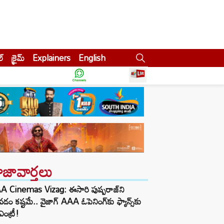
ల్
క్రైమ్
Explainers
English
ాజావార్తలు
A Cinemas Vizag: ఈసారి పుష్పరాజ్‌ని
డం కష్టమే.. వైజాగ్ AAA ఓపెనింగ్‌కు ఫ్యాన్స్‌కు
ఎంట్రీ!