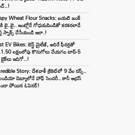
చ్..!
ispy Wheat Flour Snacks: బయటి జంక్
్‌కి బై..బై.. ఇంట్లోనే గోధుమపిండితో కరకరలాడే
్తీ స్నాక్స్ చేసేయండి ఇలా.!
t EV Bikes: బెస్ట్ మైలేజ్, అదిరే ఫీచర్లతో
.1.50 లక్షలలోపు కొనుగోలు చేయగల టాప్-5
బైక్‌లు ఇదిగో..!
redible Story: దేశవాళీ క్రికెట్‌లో 9 వేల రన్స్..
ిండియా డెబ్యూలోనే హాఫ్ సెంచరీ.. కానీ అడ్రస్
కుండా పోయిన ఓపెనర్!