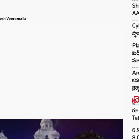
Sha
AA2
jesh Veeramalla
Cyb
స్థ
Pla
కుర
పదా
Aru
కనగ
డైరె
ట్
రూ.
Ta
6.
8,