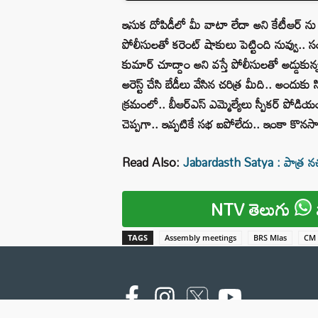
ఇసుక దోపిడీలో మీ వాటా లేదా అని కేటీఆర్ ను ప్ర
పోలీసులతో కరెంట్ షాకులు పెట్టింది నువ్వు..
కుమార్ చూద్దాం అని వస్తే పోలీసులతో అడ్డుకున
అరెస్ట్ చేసి బేడీలు వేసిన చరిత్ర మీది.. అందుకు 
క్రమంలో.. బీఆర్ఎస్ ఎమ్మెల్యేలు స్పీకర్ పోడియం 
చెప్పగా.. ఇప్పటికే సభ ఐపోలేదు.. ఇంకా కొనసాగ
Read Also:
Jabardasth Satya : పాత్ర నచ్
NTV తెలుగు
TAGS
Assembly meetings
BRS Mlas
CM 