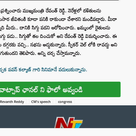
శ్నించారు ముఖ్యమంత్రి రేవంత్ రెడ్డి. నెరేళ్లలో దళితులను
 సంసార జీవితంకి కూడా పనికి రాకుండా చేశారని మండిపడ్డారు. మీరా
్నది మీరు.. దానికి సిగ్గు పడని ఆరోపించారు. ఖమ్మంలో రైతులను
సిగ్గు పడు.. సిగ్గుతో తల దించుకో అని రేవంత్ రెడ్డి విమర్శించారు. ఈ
దగ్గరకు వచ్చి.. సభను అడ్డుకున్నారు. స్పీకర్ వెల్ లోకి రావద్దు అని
ుతుందని తెలిపారు. అన్ని చర్చ చేస్తామన్నారు.
చక పవన్ కల్యాణ్ గారి సినిమానే వదులుకున్నాను.
వాట్సాప్ ఛానల్ ని ఫాలో అవ్వండి
Revanth Reddy
CM's speech
congress