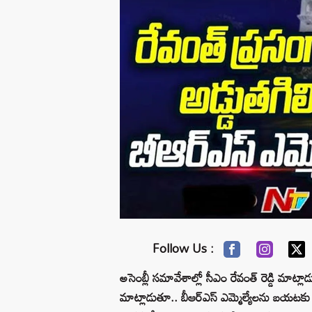
Follow Us :
అసెంబ్లీ సమావేశాల్లో సీఎం రేవంత్ రెడ్డి మాట్ల
మాట్లాడుతూ.. బీఆర్ఎస్ ఎమ్మెల్యేలను బయటకు పం