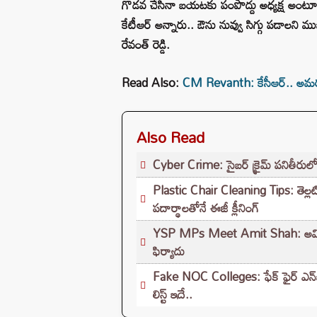
గొడవ చేసినా బయటకు పంపొద్దు అధ్యక్ష అంటూ స్పీ
కేటీఆర్ అన్నారు.. ఔను నువ్వు సిగ్గు పడాలని ముఖ
రేవంత్ రెడ్డి.
Read Also:
CM Revanth: కేసీఆర్.. అమరుల
Also Read
Cyber Crime: సైబర్ క్రైమ్ పనితీరుల
Plastic Chair Cleaning Tips: తెల్లటి 
పదార్థాలతోనే ఈజీ క్లీనింగ్
YSP MPs Meet Amit Shah: అమిత్ షా
ఫిర్యాదు
Fake NOC Colleges: ఫేక్ ఫైర్ ఎన్
లిస్ట్ ఇదే..