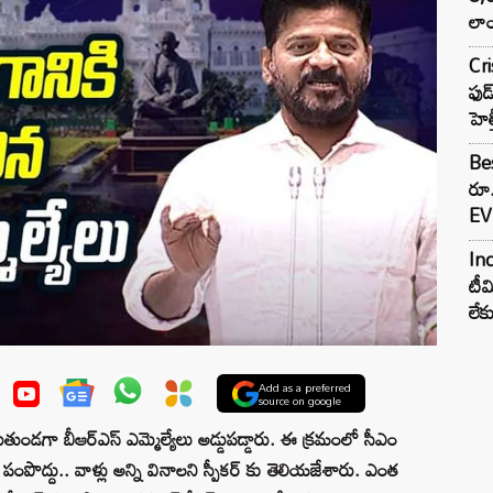
లాం
Cr
ఫుడ
హెల
Bes
రూ
EV 
Inc
టీమ
లే
Add as a preferred
source on google
ాడుతుండగా బీఆర్ఎస్ ఎమ్మెల్యేలు అడ్డుపడ్డారు. ఈ క్రమంలో సీఎం
పొద్దు.. వాళ్లు అన్ని వినాలని స్పీకర్ కు తెలియజేశారు. ఎంత