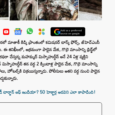
Add as a preferred
source on google
 మాతాకీ కిడ్కి ప్రాంతంలో కమిషనర్ టాస్క్ ఫోర్స్, జీహెచ్ఎంసీ
ఈ తనిఖీలలో, అక్రమంగా పాడైన మేక, గొర్రె మాంసాన్ని ఫ్రిడ్జ్‌లో
రఫరా చేస్తున్న మహమ్మద్ మిస్బాహుద్దీన్ అనే 24 ఏళ్ల వ్యక్తిని
స్బాహుద్దీన్ తన వద్ద 2 క్వింటాళ్ల పాడైన మేక, గొర్రె మాంసాన్ని
ాలు, హోటల్స్‌కి విక్రయిస్తున్నాడు. పోలీసులు అతని వద్ద నుంచి పాడైన
డుకున్నారు.
ార్జాన్ ఆఫ్ ఇండియా’? 50 హెక్టార్ల అడవిని ఎలా కాపాడింది!