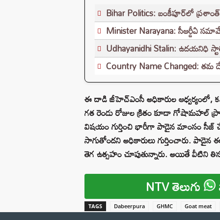
Bihar Politics: బంకీపూర్‌లో ప్రశాంత్ 
Minister Narayana: సీఆర్డీఏ సమావే
Udhayanidhi Stalin: ఉదయనిధి స్టాలి
Country Name Changed: తమ దేశం పే
ఈ దాడి జీహెచ్ఎంసీ అధికారుల ఆధ్వర్యంలో, కమ
గత రెండు రోజుల క్రితం కూడా గోషామహల్ ప్రా
విషయం గుర్తించి భారీగా పాడైన మాంసం సీజ్ 
సాగుతోందని అధికారులు గుర్తించారు. పాడైన
తెగ ఉత్సహం చూపుతున్నారు. అయితే వీటిని తిన
NTV తెలుగు
TAGS
Dabeerpura
GHMC
Goat meat