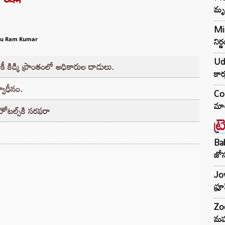
మృ
Min
నిర
ru Ram Kumar
Udh
 కిడ్కి ప్రాంతంలో అధికారుల దాడులు.
కార
్వాధీనం.
Co
మార
, హోటల్స్‌కి సరఫరా
ట్
Ba
జోస
Jow
ఫ్ర
Zod
మహ