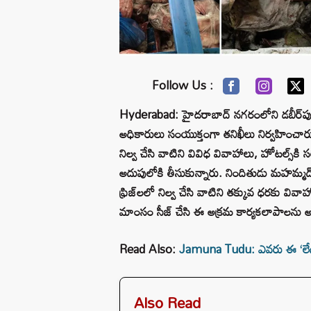
Follow Us :
Hyderabad: హైదరాబాద్ నగరంలోని డబీర్‌పురలో
అధికారులు సంయుక్తంగా తనిఖీలు నిర్వహించారు. 
నిల్వ చేసి వాటిని వివిధ వివాహాలు, హోటల్స్‌కి స
అదుపులోకి తీసుకున్నారు. నిందితుడు మహమ్మద్ మి
ఫ్రిజ్‌లలో నిల్వ చేసి వాటిని తక్కువ ధరకు వివాహ
మాంసం సీజ్ చేసి ఈ అక్రమ కార్యకలాపాలను అడ్
Read Also:
Jamuna Tudu: ఎవరు ఈ ‘లేడీ ట
Also Read