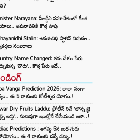
తి?
ister Narayana: సీఆర్డీఏ సమావేశంలో కీలక
్ణయాలు.. అమరావతికి కొత్త ఊపు
ayanidhi Stalin: ఉదయనిధి స్టాలిన్ విడుదల..
్యకర్తలు సంబరాలు
untry Name Changed: తమ దేశం పేరు
్చుకున్న ‘నౌరు’.. కొత్త పేరు ఇదే..
రెండింగ్‌
ba Vanga Prediction 2026: బాబా వంగా
్యం.. ఈ 5 రాశులకు కోటీశ్వర యోగం.!
ar Dry Fruits Laddu: ప్రోటీన్ రిచ్ ‘జొన్న డ్రై
ూప్ట్స్ లడ్డు’.. సులువుగా ఇంట్లోనే చేసేయండి ఇలా..!
iac Predictions : ఆగస్టు 5న బుధ-గురు
ాయోగం.. ఈ 4 రాశులకు డబ్బే డబ్బు.!