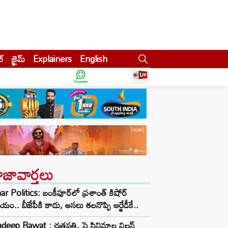
ల్
క్రైమ్
Explainers
English
ాజావార్తలు
ar Politics: బంకీపూర్‌లో ప్రశాంత్ కిషోర్
యం.. బీజేపీకి కాదు, అసలు తలనొప్పి ఆర్జేడీకే..
deep Rawat : ఛత్రపతి, సై సినిమాల విలన్