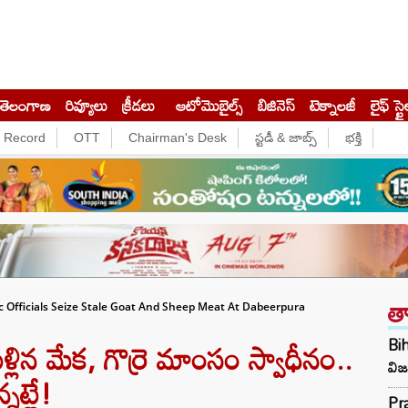
తెలంగాణ
రివ్యూలు
క్రీడలు
ఆటోమొబైల్స్
బిజినెస్‌
టెక్నాలజీ
లైఫ్ స్టై
e Record
OTT
Chairman's Desk
స్టడీ & జాబ్స్
భక్తి
త
 Officials Seize Stale Goat And Sheep Meat At Dabeerpura
లిన మేక, గొర్రె మాంసం స్వాధీనం..
Bih
విజ
నట్లే!
Pra