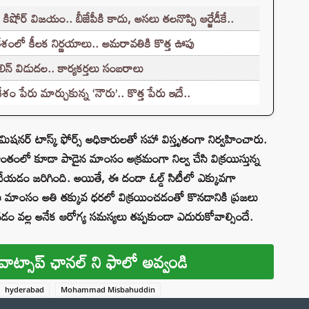
కిషోర్ విజయం.. బీజేపీకి కాదు, అసలు తలనొప్పి ఆర్జేడీకే..
శంలో కీలక నిర్ణయాలు.. అమరావతికి కొత్త ఊపు
న్ విడుదల.. కార్యకర్తలు సంబరాలు
రు మార్చుకున్న ‘నౌరు’.. కొత్త పేరు ఇదే..
ిషనర్ టాస్క్ ఫోర్స్ అధికారులతో సహా విస్తృతంగా నిర్వహించారు.
ంతంలో కూడా పాడైన మాంసం అక్రమంగా నిల్వ చేసి విక్రయిస్తున్న
చేయడం జరిగింది. అయితే, ఈ దందా ఓల్డ్ సిటీలో ఎక్కువగా
 ఈ మాంసం అతి తక్కువ ధరలో విక్రయించడంతో కొనడానికి ప్రజలు
డం వల్ల అనేక ఆరోగ్య సమస్యలు తప్పకుండా ఎదురుకోవాల్సిందే.
వాట్సాప్ ఛానల్ ని ఫాలో అవ్వండి
hyderabad
Mohammad Misbahuddin