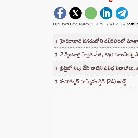
Published Date :March 21, 2025 ,
6:34 PM
By
Kothu
హైదరాబాద్ నగరంలోని డబీర్‌పురలో మాతాకీ
2 క్వింటాళ్ల పాడైన మేక, గొర్రె మాంసాన్ని స
ఫ్రిడ్జ్‌లో నిల్వ చేసి వాటిని వివిధ వివాహాలు
మహమ్మద్ మిస్బాహుద్దీన్ (24) అరెస్ట్.