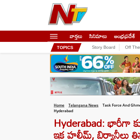
వార్తలు
సినిమాలు
ఆంధ్రప్రదేశ్
Story Board
Off Th
TOPICS
Home
Telangana News
Task Force And Ghmc
Hyderabad
Hyderabad: భారీగా కుళ్
ఇక హలీమ్, బిర్యానీలు తిన్