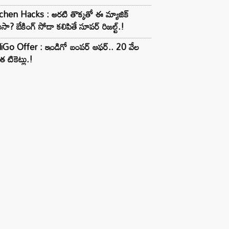
chen Hacks : అరటి తొక్కతో ఈ మ్యాజిక్
ుసా? బేకింగ్ సోడా కలిపితే సూపర్ రిజల్ట్.!
iGo Offer : ఇండిగో బంపర్ ఆఫర్.. 20 వేల
త టికెట్లు.!