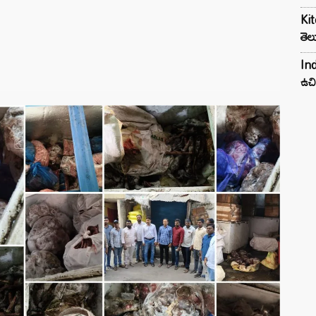
Kit
తెల
Ind
ఉచి