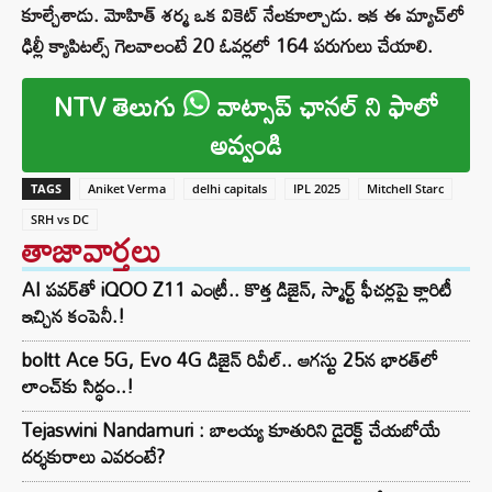
కూల్చేశాడు. మోహిత్ శర్మ ఒక వికెట్ నేలకూల్చాడు. ఇక ఈ మ్యాచ్‌లో
ఢిల్లీ క్యాపిటల్స్ గెలవాలంటే 20 ఓవర్లలో 164 పరుగులు చేయాలి.
NTV తెలుగు
వాట్సాప్ ఛానల్ ని ఫాలో
అవ్వండి
TAGS
Aniket Verma
delhi capitals
IPL 2025
Mitchell Starc
SRH vs DC
తాజావార్తలు
AI పవర్‌తో iQOO Z11 ఎంట్రీ.. కొత్త డిజైన్, స్మార్ట్ ఫీచర్లపై క్లారిటీ
ఇచ్చిన కంపెనీ.!
boltt Ace 5G, Evo 4G డిజైన్ రివీల్.. ఆగస్టు 25న భారత్‌లో
లాంచ్‌కు సిద్ధం..!
Tejaswini Nandamuri : బాలయ్య కూతురిని డైరెక్ట్ చేయబోయే
దర్శకురాలు ఎవరంటే?