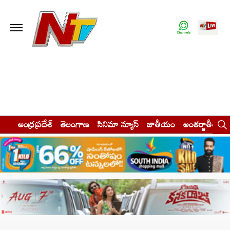
ఆంధ్రప్రదేశ్
తెలంగాణ
సినిమా న్యూస్
జాతీయం
అంతర్జాతీయం