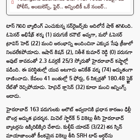
పోలీస్, అంబులెన్స్, ఫైర్.. అన్నింటికీ ఒకే నంబర్..
టాస్ గెలిచి బ్యాటింగ్ ఎంచుకున్న సన్‌రైజర్స్‌కు ఆదిలోనే షాక్ తగిలింది.
ఓపెనర్ అభిషేక్ శర్మ (1) పరుగుకే రనౌట్ అవ్వగా, మరో ఓపెనర్
ట్రావిస్ హెడ్ (22) మంచి ఆరంభాన్ని అందించినా ఎక్కువ సేపు క్రీజులో
నిలవలేకపోయాడు. ఇషాన్ కిషన్ (2), నితీశ్ కుమార్ రెడ్డి (0) వరుసగా
అవుట్ కావడంతో 2.3 ఓవర్లకే 25/3 స్కోరుతో హైదరాబాద్ కష్టాల్లో
పడింది. ఈ పరిస్థితుల్లో యువ ఆటగాడు అనికేత్ వర్మ (74) అద్భుతంగా
రాణించాడు. కేవలం 41 బంతుల్లో 5 ఫోర్లు, 6 సిక్సర్లతో 180.48 స్ట్రైక్
రేట్‌తో రెచ్చిపోయాడు. హెన్రిచ్ క్లాసెన్ (32) కూడా మంచి ఇన్నింగ్స్
ఆడాడు.
హైదరాబాద్ 163 పరుగులకు ఆలౌట్ అవ్వడానికి ప్రధాన కారణం ఢిల్లీ
బౌలర్ల అద్భుత ప్రదర్శన. మిచెల్ స్టార్‌క్ 5 వికెట్లు తీసి హైదరాబాద్‌
బ్యాటర్లను ఉక్కిరిబిక్కిరి చేశాడు. కుల్దీప్ యాదవ్ (3/22) తన స్పిన్
మాయాజాలంతో కీలకమైన వికెట్లు తీసి SRH టాప్ ఆర్డర్‌ను