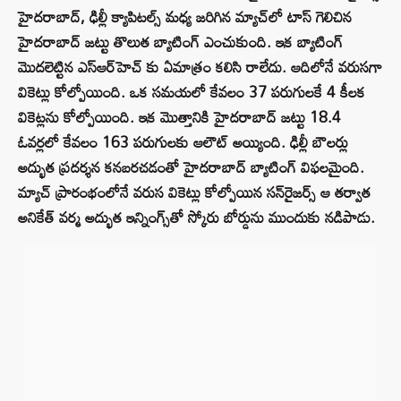
హైదరాబాద్, ఢిల్లీ క్యాపిటల్స్ మధ్య జరిగిన మ్యాచ్‌లో టాస్ గెలిచిన
హైదరాబాద్ జట్టు తొలుత బ్యాటింగ్ ఎంచుకుంది. ఇక బ్యాటింగ్
మొదలెట్టిన ఎస్‌ఆర్‌హెచ్ కు ఏమాత్రం కలిసి రాలేదు. ఆదిలోనే వరుసగా
వికెట్లు కోల్పోయింది. ఒక సమయలో కేవలం 37 పరుగులకే 4 కీలక
వికెట్లను కోల్పోయింది. ఇక మొత్తానికి హైదరాబాద్ జట్టు 18.4
ఓవర్లలో కేవలం 163 పరుగులకు ఆలౌట్ అయ్యింది. ఢిల్లీ బౌలర్లు
అద్భుత ప్రదర్శన కనబరచడంతో హైదరాబాద్ బ్యాటింగ్ విఫలమైంది.
మ్యాచ్ ప్రారంభంలోనే వరుస వికెట్లు కోల్పోయిన సన్‌రైజర్స్ ఆ తర్వాత
అనికేత్ వర్మ అద్భుత ఇన్నింగ్స్‌తో స్కోరు బోర్డును ముందుకు నడిపాడు.