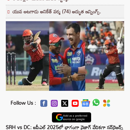
యువ ఆటగాడు అనికేత్ వర్మ (74) అద్భుత ఇన్నింగ్స్.
Follow Us :
Add as a preferred
source on google
SRH vs DC: ఐపీఎల్ 2025లో భాగంగా వైజాగ్ వేదికగా సన్‌రైజర్స్