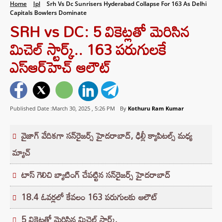
Home
Ipl
Srh Vs Dc Sunrisers Hyderabad Collapse For 163 As Delhi
Capitals Bowlers Dominate
SRH vs DC: 5 వికెట్లతో మెరిసిన
మిచెల్ స్టార్క్.. 163 పరుగులకే
ఎస్‌ఆర్‌హెచ్ ఆలౌట్
Published Date :March 30, 2025 ,
5:26 PM
By
Kothuru Ram Kumar
వైజాగ్ వేదికగా సన్‌రైజర్స్ హైదరాబాద్, ఢిల్లీ క్యాపిటల్స్ మధ్య
మ్యాచ్‌
టాస్ గెలిచి బ్యాటింగ్ చేపట్టిన సన్‌రైజర్స్ హైదరాబాద్
18.4 ఓవర్లలో కేవలం 163 పరుగులకు ఆలౌట్
5 వికెట్లతో మెరిసిన మిచెల్ స్టార్క్.