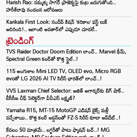
Harish Rao: సమ్మక్క సాగర్ ప్రాజెక్టుపై కుట్ర జరుగుతోంది..
హరీశ్‌రావు సంచలన ఆరోపణలు
Karikala First Look: సందీప్ కిషన్ ‘కరికాల’ ఫస్ట్ లుక్
అదిరింది!.. ఇలాంటి అవతార్‌లో ఎప్పుడూ చూడలే..
ట్రెండింగ్‌
TVS Raider Doctor Doom Edition లాంచ్.. Marvel థీమ్,
Spectral Green కలర్‌తో కొత్త స్టైల్..!
115 అంగుళాల Mini LED TV, OLED evo, Micro RGB
evoతో LG 2026 AI TV సిరీస్ భారత్‌లో లాంచ్..!
VVS Laxman Chief Selector: అజిత్ అగార్కర్‌కు బిగ్ షాక్..
బీసీసీఐ చీఫ్ సెలెక్టర్‌గా వీవీఎస్ లక్ష్మణ్?
Yamaha R15, MT-15 MotoGP ఎడిషన్ బైక్స్ మళ్లీ
వచ్చేశాయి.. కొత్త కలర్ ఆప్షన్‌లతో FZ-S సిరీస్ కూడా అప్‌డేట్..!
కేవలం 50 మాత్రమే.. లగ్జరీతో పాటు ఫ్యాషన్ టచ్..! MG