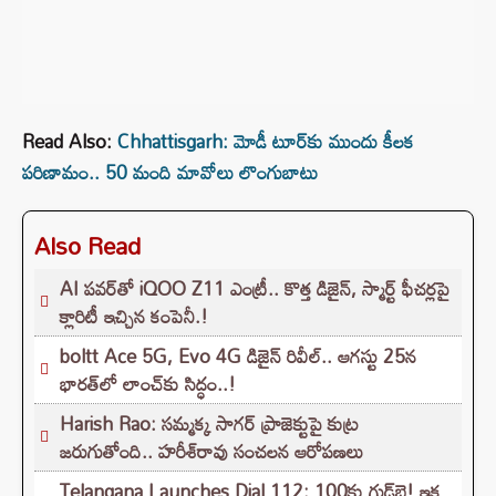
Read Also:
Chhattisgarh: మోడీ టూర్‌కు ముందు కీలక
పరిణామం.. 50 మంది మావోలు లొంగుబాటు
Also Read
AI పవర్‌తో iQOO Z11 ఎంట్రీ.. కొత్త డిజైన్, స్మార్ట్ ఫీచర్లపై
క్లారిటీ ఇచ్చిన కంపెనీ.!
boltt Ace 5G, Evo 4G డిజైన్ రివీల్.. ఆగస్టు 25న
భారత్‌లో లాంచ్‌కు సిద్ధం..!
Harish Rao: సమ్మక్క సాగర్ ప్రాజెక్టుపై కుట్ర
జరుగుతోంది.. హరీశ్‌రావు సంచలన ఆరోపణలు
Telangana Launches Dial 112: 100కు గుడ్‌బై! ఇక