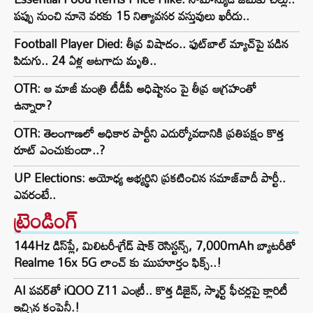
పప్పు నుంచి నూనె వరకు 15 నిత్యావసర వస్తువులు ఖరీదు..
Football Player Died: తీవ్ర విషాదం.. ఫుట్‌బాల్ మ్యాచ్‌పై పడిన
పిడుగు.. 24 ఏళ్ల ఆటగాడు మృతి..
OTR: ఆ మాజీ మంత్రి టీడీపీ అధిష్టానం పై తీవ్ర ఆగ్రహంతో
ఉన్నారా?
OTR: తెలంగాణలో అధికార పార్టీని ఎదుర్కోవడానికి ప్రతిపక్షం కొత్త
రూట్‌ ఎంచుకుందా..?
UP Elections: అయోధ్య అభ్యర్థిని ప్రకటించిన సమాజ్‌వాదీ పార్టీ..
ఎవరంటే..
ట్రెండింగ్‌
144Hz డిస్‌ప్లే, మిలిటరీ-గ్రేడ్ షాక్ రెసిస్టన్స్, 7,000mAh బ్యాటరీతో
Realme 16x 5G లాంచ్ కు ముహూర్తం ఫిక్స్..!
AI పవర్‌తో iQOO Z11 ఎంట్రీ.. కొత్త డిజైన్, స్మార్ట్ ఫీచర్లపై క్లారిటీ
ఇచ్చిన కంపెనీ.!