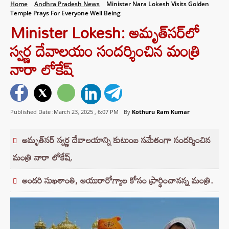
Home
Andhra Pradesh News
Minister Nara Lokesh Visits Golden
Temple Prays For Everyone Well Being
Minister Lokesh: అమృత్‌సర్‌లో
స్వర్ణ దేవాలయం సందర్శించిన మంత్రి
నారా లోకేష్
Published Date :March 23, 2025 ,
6:07 PM
By
Kothuru Ram Kumar
అమృత్‌సర్ స్వర్ణ దేవాలయాన్ని కుటుంబ సమేతంగా సందర్శించిన
మంత్రి నారా లోకేష్.
అందరి సుఖశాంతి, ఆయురారోగ్యాల కోసం ప్రార్థించానన్న మంత్రి.