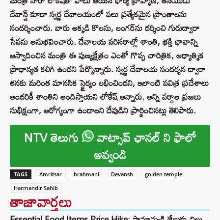
మంత్రి నారా లోకేష్‌తో పాటు ఆయన భార్య బ్రాహ్మణి, తనయుడు
దేవాన్ష్ కూడా స్వర్ణ దేవాలయంలో పలు ప్రత్యేకమైన ప్రాంతాలను
సందర్శించారు. వారు అక్కడి కొలను, లంగర్‌ను దర్శించి గురుద్వారా
సేవను అనుభవించారు. దేవాలయ పరిసరాల్లో శాంతి, భక్తి భావాన్ని
ఆస్వాదించిన మంత్రి ఈ పుణ్యక్షేత్రం ఎంతో గొప్ప చారిత్రిక, ఆధ్యాత్మిక
ప్రాధాన్యత కలిగి ఉందని పేర్కొన్నారు. స్వర్ణ దేవాలయ సందర్శన ద్వారా
తనకు మరింత మానసిక స్థైర్యం లభించిందని, ఇలాంటి పవిత్ర ప్రదేశాలు
అందరికీ శాంతిని అందిస్తాయని లోకేష్ అన్నారు. అన్ని వర్గాల ప్రజలు
సుభిక్షంగా, ఆరోగ్యంగా ఉండాలని దేవుడిని ప్రార్థించినట్లు తెలిపారు.
NTV తెలుగు
వాట్సాప్ ఛానల్ ని ఫాలో
అవ్వండి
TAGS
Amritsar
brahmani
Devansh
golden temple
Harmandir Sahib
తాజావార్తలు
Essential Food Items Price Hike: సామాన్యుడి జేబుకు చిల్లు..