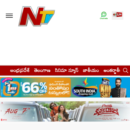
ఆంధ్రప్రదేశ్
తెలంగాణ
సినిమా న్యూస్
జాతీయం
అంతర్జాతీయం