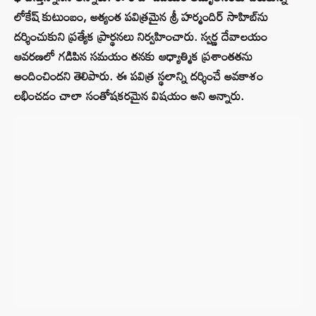
లోకేష్ కుటుంబం, అత్యంత పవిత్రమైన శ్రీ హర్మందిర్ సాహిబ్‌ను
దర్శించుకుని ప్రత్యేక ప్రార్థనలు నిర్వహించారు. స్వర్ణ దేవాలయం
ఆవరణలో గడిపిన సమయం తనకు ఆధ్యాత్మిక ప్రశాంతతను
అందించిందని తెలిపారు. ఈ పవిత్ర స్థలాన్ని దర్శించే అవకాశం
లభించడం చాలా సంతోషకరమైన విషయం అని అన్నారు.