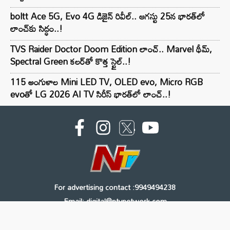
boltt Ace 5G, Evo 4G డిజైన్ రివీల్.. ఆగస్టు 25న భారత్‌లో
లాంచ్‌కు సిద్ధం..!
TVS Raider Doctor Doom Edition లాంచ్.. Marvel థీమ్,
Spectral Green కలర్‌తో కొత్త స్టైల్..!
115 అంగుళాల Mini LED TV, OLED evo, Micro RGB
evoతో LG 2026 AI TV సిరీస్ భారత్‌లో లాంచ్..!
For advertising contact :9949494238
Email: digital@ntvnetwork.com
Copyright © 2000 - 2026 - NTV