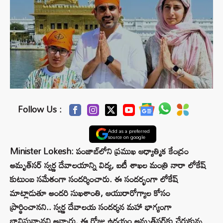
Follow Us :
Add as a preferred
source on google
Minister Lokesh: పంజాబ్‌లోని ప్రముఖ ఆధ్యాత్మిక కేంద్రం
అమృత్‌సర్ స్వర్ణ దేవాలయాన్ని విద్య, ఐటీ శాఖల మంత్రి నారా లోకేష్
కుటుంబ సమేతంగా సందర్శించారు. ఈ సందర్భంగా లోకేష్
మాట్లాడుతూ అందరి సుఖశాంతి, ఆయురారోగ్యాల కోసం
ప్రార్థించానని.. స్వర్ణ దేవాలయ సందర్శన మహా భాగ్యంగా
భావిస్తున్నానని అన్నారు. ఈ రోజు ఉదయం అమృత్‌సర్‌కు చేరుకున్న