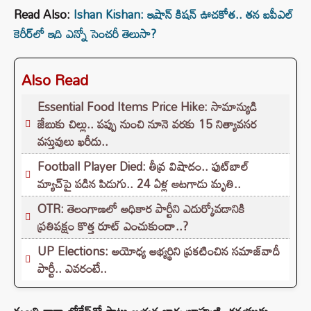
Read Also:
Ishan Kishan: ఇషాన్ కిషన్ ఊచకోత.. తన ఐపీఎల్
కెరీర్‌లో ఇది ఎన్నో సెంచరీ తెలుసా?
Also Read
Essential Food Items Price Hike: సామాన్యుడి
జేబుకు చిల్లు.. పప్పు నుంచి నూనె వరకు 15 నిత్యావసర
వస్తువులు ఖరీదు..
Football Player Died: తీవ్ర విషాదం.. ఫుట్‌బాల్
మ్యాచ్‌పై పడిన పిడుగు.. 24 ఏళ్ల ఆటగాడు మృతి..
OTR: తెలంగాణలో అధికార పార్టీని ఎదుర్కోవడానికి
ప్రతిపక్షం కొత్త రూట్‌ ఎంచుకుందా..?
UP Elections: అయోధ్య అభ్యర్థిని ప్రకటించిన సమాజ్‌వాదీ
పార్టీ.. ఎవరంటే..