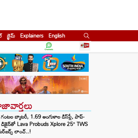
ల్
క్రైమ్
Explainers
English
ాజావార్తలు
గంటల బ్యాటరీ, 1.69 అంగుళాల డిస్‌ప్లే, పాప్-
్ డిజైన్‌తో Lava Probuds Xplore 25° TWS
్‌బడ్స్ లాంచ్..!