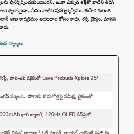
ు పునర్నిర్మించుకుంటుందని, ఇంకా ఎక్కువ శక్తితో వాటిని తిరిగి
గారాలు ధ్వంసమైనా, మేము వాటిని పునర్నిర్మిస్తాము, ఈసారి మరింత
న్ అణు కార్యక్రమం ఆయుధాల కోసం కాదు, శక్తి, వైద్యం, మానవ
చారు.
లన వ్యాఖ్యలు
‌ప్లే, పాప్-అప్ డిజైన్‌తో Lava Probuds Xplore 25°
గన్ పర్యటన.. పొగాకు కొనుగోళ్లపై సమీక్ష, రైతులతో
mAh భారీ బ్యాటరీ, 120Hz OLED డిస్‌ప్లేతో
రాండెడ్ విషం" తాగారా? ఓల్డ్ మాంక్, రాయల్ ఛాలెంజ్‌ సహా ఈ