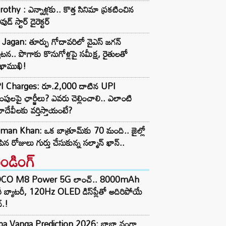
othy : ఎన్నాళ్లకు.. కొత్త సినిమా ప్రకటించిన
వుడ్ స్టార్ డైరెక్టర్
Jagan: తూర్పు గోదావరిలో వైఎస్ జగన్
యటన.. పొగాకు కొనుగోళ్లపై సమీక్ష, రైతులతో
ఖాముఖి!
I Charges: రూ.2,000 దాటిన UPI
్లింపులపై ఛార్జీలు? ఎవరు చెల్లించాలి.. ఎలాంటి
ాదేవీలకు వర్తిస్తాయంటే?
man Khan: ఒక బాత్రూమ్‌కు 70 మంది.. జైల్లో
పిన రోజులు గుర్తు చేసుకున్న సల్మాన్ ఖాన్..
రెండింగ్‌
CO M8 Power 5G లాంచ్.. 8000mAh
ీ బ్యాటరీ, 120Hz OLED డిస్‌ప్లేతో అదిరిపోయే
్.!
ba Vanga Prediction 2026: బాబా వంగా