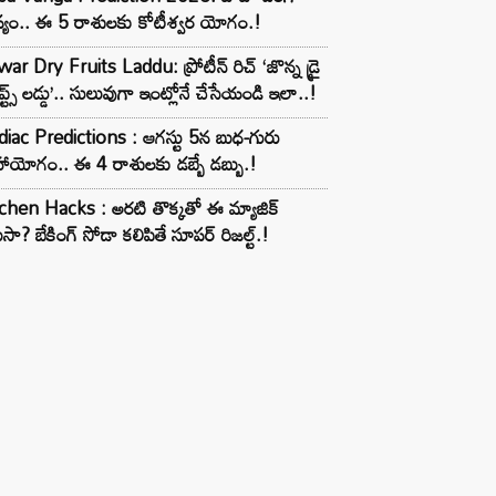
్యం.. ఈ 5 రాశులకు కోటీశ్వర యోగం.!
ar Dry Fruits Laddu: ప్రోటీన్ రిచ్ ‘జొన్న డ్రై
ూప్ట్స్ లడ్డు’.. సులువుగా ఇంట్లోనే చేసేయండి ఇలా..!
iac Predictions : ఆగస్టు 5న బుధ-గురు
ాయోగం.. ఈ 4 రాశులకు డబ్బే డబ్బు.!
chen Hacks : అరటి తొక్కతో ఈ మ్యాజిక్
ుసా? బేకింగ్ సోడా కలిపితే సూపర్ రిజల్ట్.!