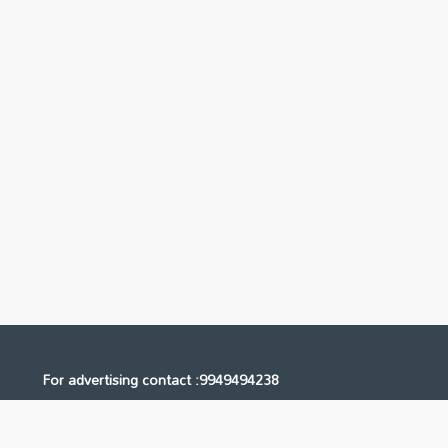
For advertising contact :9949494238
Email: digital@ntvnetwork.com