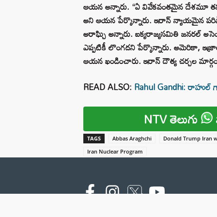
ఆయన అన్నారు. “ఏ వివేకవంతమైన దేశమూ త
అని ఆయన పేర్కొన్నారు. ఇరాన్ న్యాయమైన పరిష
అరాఘ్చి అన్నారు. ఐక్యరాజ్యసమితి జనరల్ అసె
ఎప్పటికీ లొంగదని పేర్కొన్నారు. అమెరికా, ఇజ్
ఆయన ఖండించారు. ఇరాన్ దౌత్య చర్చల మార్గం
READ ALSO:
Rahul Gandhi: రాహుల్ గాంధ
NTV తెలుగు
TAGS
Abbas Araghchi
Donald Trump Iran 
Iran Nuclear Program