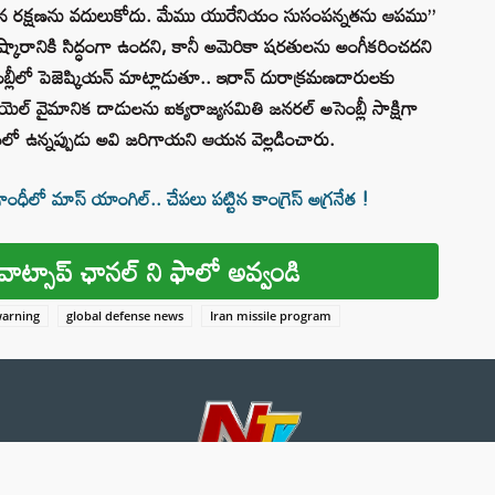
న రక్షణను వదులుకోదు. మేము యురేనియం సుసంపన్నతను ఆపము”
్కారానికి సిద్ధంగా ఉందని, కానీ అమెరికా షరతులను అంగీకరించదని
ంబ్లీలో పెజెష్కియన్ మాట్లాడుతూ.. ఇరాన్ దురాక్రమణదారులకు
రాయెల్ వైమానిక దాడులను ఐక్యరాజ్యసమితి జనరల్ అసెంబ్లీ సాక్షిగా
లో ఉన్నప్పుడు అవి జరిగాయని ఆయన వెల్లడించారు.
ీలో మాస్ యాంగిల్.. చేపలు పట్టిన కాంగ్రెస్ అగ్రనేత !
వాట్సాప్ ఛానల్ ని ఫాలో అవ్వండి
warning
global defense news
Iran missile program