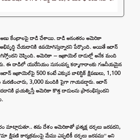
 అణు కేంద్రాలపై దాడి చేశాయి. దాడి అనంతరం అమెరికా
ివృద్ధి చేయడానికి ఉపయోగిస్తున్నారని పేర్కొంది. అయితే ఇరాన్
స్తోందని చెప్పింది. అమెరికా – ఇజ్రాయెల్ దాడుల్లో అనేక మంది
ించారు. ఈ దాడిలో యురేనియం సుసంపన్న కర్మాగారాలకు గణనీయమైన
. ఇరాన్ ఇజ్రాయెల్‌పై 500 కంటే ఎక్కువ బాలిస్టిక్ క్షిపణులు, 1,100
ంది మరణించారు, 3,000 మందికి పైగా గాయపడ్డారు. ఇరాన్
ానికి ప్రయత్నిస్తే అమెరికా కొత్త దాడులను ప్రారంభిస్తుందని
ు.
ారం మాట్లాడుతూ.. తమ దేశం అమెరికాతో ప్రత్యక్ష చర్చలు జరపదని,
. “మా క్షిపణి కార్యక్రమంపై మేము ఎప్పటికీ చర్చలు జరపము” అని