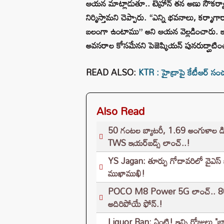
ఆయన మాట్లాడుతూ.. టెహ్రాన్ తన అణు సౌకర్యాలన
నిర్మిస్తామని చెప్పారు. “ఎన్ని భవనాలు, కర్మా
బలంగా ఉంటాము” అని ఆయన వెల్లడించారు. ఇరా
అవసరాల కోసమేనని పెజెష్కియన్ పునరుద్ఘాటిం
READ ALSO:
KTR : హైడ్రాపై కేటీఆర్ సంచ
Also Read
50 గంటల బ్యాటరీ, 1.69 అంగుళాల డిస్
TWS ఇయర్‌బడ్స్ లాంచ్..!
YS Jagan: తూర్పు గోదావరిలో వైఎస్ జ
ముఖాముఖి!
POCO M8 Power 5G లాంచ్.. 8000
అదిరిపోయే ఫోన్.!
Liquor Ban: ఏంటి! ఇన్ని రోజులు "బ్