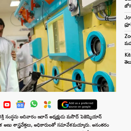
జోస
Jow
ఫ్ర
Zod
మహ
Kit
తెల
Add as a preferred
source on google
తి సంస్థను ఆదివారం ఇరాన్ అధ్యక్షుడు మసౌద్ పెజెష్కియాన్
ేశ అణు శాస్త్రవేత్తలు, అధికారులతో సమావేశమయ్యారు. అనంతరం