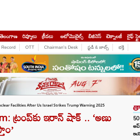
తెలంగాణ
రివ్యూలు
క్రీడలు
ఆటోమొబైల్స్
బిజినెస్‌
టెక్నాలజీ
లైఫ్ స్టై
e Record
OTT
Chairman's Desk
స్టడీ & జాబ్స్
భక్తి
త
clear Facilities After Us Israel Strikes Trump Warning 2025
 ట్రంప్‌కు ఇరాన్ షాక్ .. ‘అణు
50 
్తాం’
అప
ఇయర