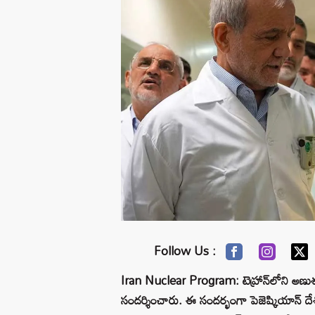
Follow Us :
Iran Nuclear Program: టెహ్రాన్‌లోని అణుశక్
సందర్శించారు. ఈ సందర్భంగా పెజెష్కియాన్ ద