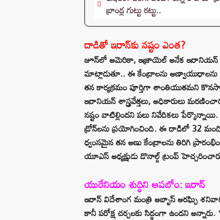
బ్రాండ్ల గుట్టు రట్టు..
దాడితో ఇరాన్‌కు నష్టం ఎంత?
జూన్‌లో అమెరికా, ఇజ్రాయెల్ అనేక ఇరానియన్
మాట్లాడుతూ.. ఈ కేంద్రాలను అణ్వాయుధాలను అభ
తన కార్యక్రమం పూర్తిగా శాంతియుతమని కొనసాగి
ఇరానియన్ శాస్త్రవేత్తలు, అధికారులు మరణ
నష్టం వాటిల్లిందని పలు నివేదికలు పేర్కొన్నాయి
డ్రోన్‌లను ప్రయోగించింది. ఈ దాడిలో 32 మ
ధ్వంసమైన తన అణు కేంద్రాలను తిరిగి ప్రారంభించడ
యూఎస్ అధ్యక్షుడు డొనాల్డ్ ట్రంప్ హెచ్చరించార
యురేనియం శుద్ధిని ఆపబోం: ఇరాన్
ఇరాన్ విదేశాంగ మంత్రి అబ్బాస్ అరఘ్చి శనివ
కానీ పరోక్ష చర్చలకు సిద్ధంగా ఉందని అన్నారు