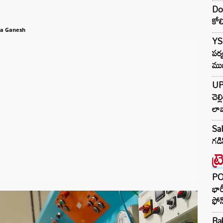
Dor
కోలి
va Ganesh
YS 
పర్
ము
UP
చెల
లావ
Sal
గడి
ట్
PO
భార
ఫోన
Ba