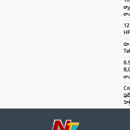
బ్
లాం
12 
HP
రూ.
Ta
6.
8,
లాం
Cr
ఫుడ
హెల