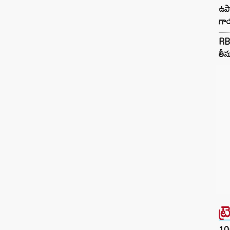
ఉపా
గా
RB
తీస
ట్
10