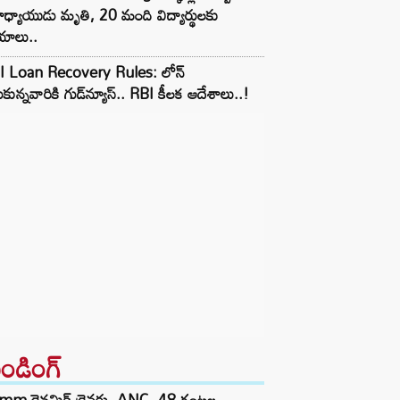
ధ్యాయుడు మృతి, 20 మంది విద్యార్థులకు
యాలు..
I Loan Recovery Rules: లోన్
ుకున్నవారికి గుడ్‌న్యూస్.. RBI కీలక ఆదేశాలు..!
రెండింగ్‌
mm డైనమిక్ డ్రైవర్లు, ANC, 48 గంటల