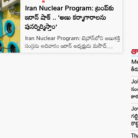
Iran Nuclear Program: ట్రంప్‌కు
ఇరాన్ షాక్ .. ‘అణు కర్మాగారాలను
పునర్నిర్మిస్తాం’
Iran Nuclear Program: టెహ్రాన్‌లోని అణుశక్తి
సంస్థను ఆదివారం ఇరాన్ అధ్యక్షుడు మసౌద్
త
పెజెష్కియాన్ సందర్శించారు. ఈ సందర్భంగా
పెజెష్కియాన్ దేశ అణు శాస్త్రవేత్తలు, అధికారులతో
Met
సమావేశమయ్యారు. అనంతరం ఆయన
తీర
మాట్లాడుతూ.. టెహ్రాన్ తన అణు సౌకర్యాలను
Joh
పునర్నిర్మించుకుంటుందని, ఇంకా ఎక్కువ శక్తితో
సంచ
వాటిని తిరిగి నిర్మిస్తామని చెప్పారు. “ఎన్ని భవనాలు,
కార
కర్మాగారాలు ధ్వంసమైనా, మేము వాటిని
పునర్నిర్మిస్తాము, ఈసారి మరింత బలంగా
Jow
ఉంటాము” అని ఆయన వెల్లడించారు. ఇరాన్ అణు
గట్
కార్యక్రమం ఆయుధాల కోసం కాదు,…
రొట్
Tha