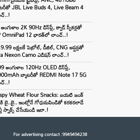
యాటరీతో JBL Live Buds 4, Live Beam 4
చ్..!
అంగుళాల 2K 90Hz డిస్‌ప్లే, క్వాడ్ స్పీకర్లతో
 OmniPad 12 భారత్‌లో లాంచ్..!
9.99 లక్షలకే పెట్రోల్, డీజిల్, CNG ఆప్షన్లతో
ta Nexon Camo ఎడిషన్ లాంచ్..!
99 అంగుళాల 120Hz OLED డిస్‌ప్లే,
000mAh బ్యాటరీతో REDMI Note 17 5G
చ్..!
ispy Wheat Flour Snacks: బయటి జంక్
్‌కి బై..బై.. ఇంట్లోనే గోధుమపిండితో కరకరలాడే
్తీ స్నాక్స్ చేసేయండి ఇలా.!
For advertising contact :9949494238