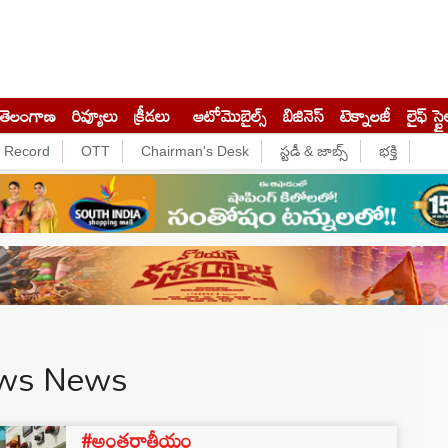
తెలంగాణ
రివ్యూలు
క్రీడలు
ఆటోమొబైల్స్
బిజినెస్‌
టెక్నాలజీ
లైఫ్ స్టై
e Record
OTT
Chairman's Desk
స్టడీ & జాబ్స్
భక్తి
ews News
#అంతర్జాతీయం