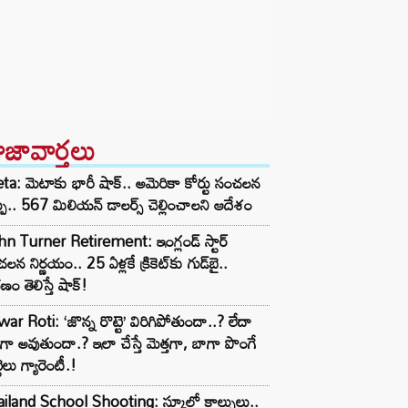
ాజావార్తలు
a: మెటాకు భారీ షాక్.. అమెరికా కోర్టు సంచలన
్పు.. 567 మిలియన్ డాలర్స్ చెల్లించాలని ఆదేశం
n Turner Retirement: ఇంగ్లండ్ స్టార్
లన నిర్ణయం.. 25 ఏళ్లకే క్రికెట్‌కు గుడ్‌బై..
ణం తెలిస్తే షాక్!
ar Roti: ‘జొన్న రొట్టె’ విరిగిపోతుందా..? లేదా
టిగా అవుతుందా.? ఇలా చేస్తే మెత్తగా, బాగా పొంగే
టెలు గ్యారెంటీ.!
iland School Shooting: స్కూల్లో కాల్పులు..