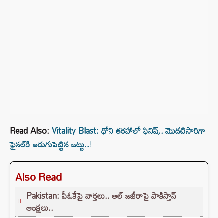
Read Also:
Vitality Blast: ధోని తరహాలో ఫినిష్.. మొదటిసారిగా
ఫైనల్⁭కి అడుగుపెట్టిన జట్టు..!
Also Read
Pakistan: పీఓకేపై వార్తలు.. అల్ జజీరాపై పాకిస్తాన్
ఆంక్షలు..