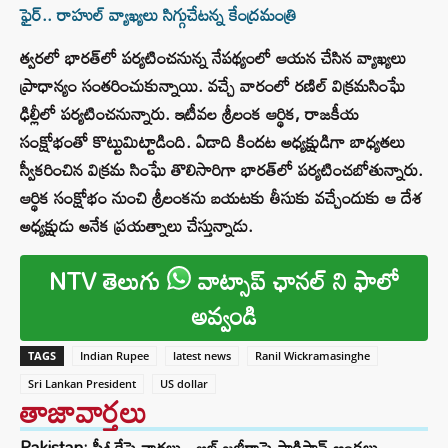
ఫైర్.. రాహుల్ వ్యాఖ్యలు సిగ్గుచేటన్న కేంద్రమంత్రి
త్వరలో భారత్‌లో పర్యటించనున్న నేపథ్యంలో ఆయన చేసిన వ్యాఖ్యలు
ప్రాధాన్యం సంతరించుకున్నాయి. వచ్చే వారంలో రణిల్‌ విక్రమసింఘే
ఢిల్లీలో పర్యటించనున్నారు. ఇటీవల శ్రీలంక ఆర్థిక, రాజకీయ
సంక్షోభంతో కొట్టుమిట్టాడింది. ఏడాది కిందట అధ్యక్షుడిగా బాధ్యతలు
స్వీకరించిన విక్రమ సింఘే తొలిసారిగా భారత్‌లో పర్యటించబోతున్నారు.
ఆర్థిక సంక్షోభం నుంచి శ్రీలంకను బయటకు తీసుకు వచ్చేందుకు ఆ దేశ
అధ్యక్షుడు అనేక ప్రయత్నాలు చేస్తున్నాడు.
NTV తెలుగు
వాట్సాప్ ఛానల్ ని ఫాలో
అవ్వండి
TAGS
Indian Rupee
latest news
Ranil Wickramasinghe
Sri Lankan President
US dollar
తాజావార్తలు
Pakistan: పీఓకేపై వార్తలు.. అల్ జజీరాపై పాకిస్తాన్ ఆంక్షలు..