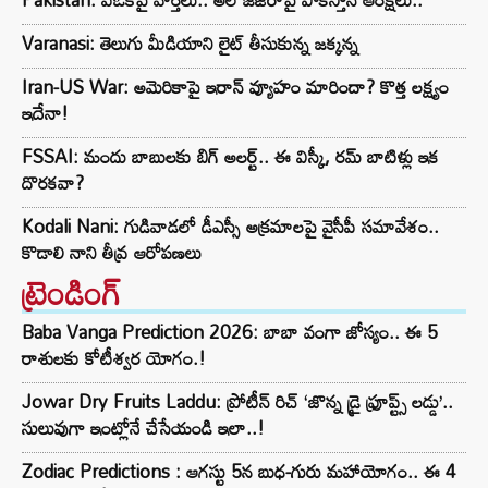
Varanasi: తెలుగు మీడియాని లైట్ తీసుకున్న జక్కన్న
Iran-US War: అమెరికాపై ఇరాన్ వ్యూహం మారిందా? కొత్త లక్ష్యం
ఇదేనా!
FSSAI: మందు బాబులకు బిగ్ అలర్ట్.. ఈ విస్కీ, రమ్ బాటిళ్లు ఇక
దొరకవా?
Kodali Nani: గుడివాడలో డీఎస్సీ అక్రమాలపై వైసీపీ సమావేశం..
కొడాలి నాని తీవ్ర ఆరోపణలు
ట్రెండింగ్‌
Baba Vanga Prediction 2026: బాబా వంగా జోస్యం.. ఈ 5
రాశులకు కోటీశ్వర యోగం.!
Jowar Dry Fruits Laddu: ప్రోటీన్ రిచ్ ‘జొన్న డ్రై ఫ్రూప్ట్స్ లడ్డు’..
సులువుగా ఇంట్లోనే చేసేయండి ఇలా..!
Zodiac Predictions : ఆగస్టు 5న బుధ-గురు మహాయోగం.. ఈ 4