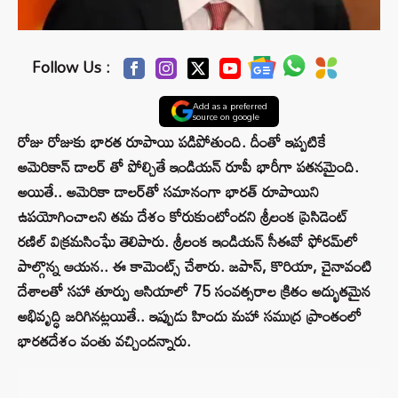
Follow Us :
Add as a preferred
source on google
రోజు రోజుకు భారత రూపాయి పడిపోతుంది. దీంతో ఇప్పటికే
అమెరికాన్ డాలర్ తో పోల్చితే ఇండియన్ రూపీ భారీగా పతనమైంది.
అయితే.. అమెరికా డాలర్‌తో సమానంగా భారత్‌ రూపాయిని
ఉపయోగించాలని తమ దేశం కోరుకుంటోందని శ్రీలంక ప్రెసిడెంట్
రణిల్‌ విక్రమసింఘే తెలిపారు. శ్రీలంక ఇండియన్‌ సీఈవో ఫోరమ్‌లో
పాల్గొన్న ఆయన.. ఈ కామెంట్స్ చేశారు. జపాన్‌, కొరియా, చైనావంటి
దేశాలతో సహా తూర్పు ఆసియాలో 75 సంవత్సరాల క్రితం అద్భుతమైన
అభివృద్ధి జరిగినట్లయితే.. ఇప్పుడు హిందు మహా సముద్ర ప్రాంతంలో
భారతదేశం వంతు వచ్చిందన్నారు.