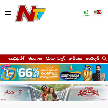
ఆంధ్రప్రదేశ్
తెలంగాణ
సినిమా న్యూస్
జాతీయం
అంతర్జాతీయం