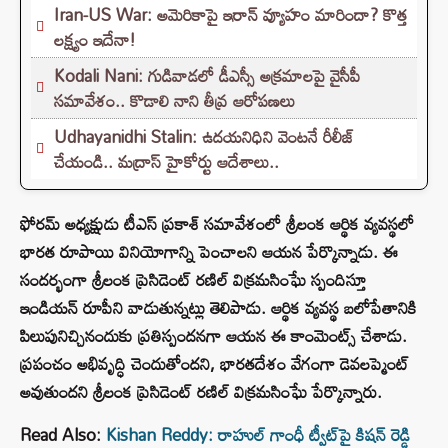
Iran-US War: అమెరికాపై ఇరాన్ వ్యూహం మారిందా? కొత్త
లక్ష్యం ఇదేనా!
Kodali Nani: గుడివాడలో డీఎస్సీ అక్రమాలపై వైసీపీ
సమావేశం.. కొడాలి నాని తీవ్ర ఆరోపణలు
Udhayanidhi Stalin: ఉదయనిధిని వెంటనే రీలీజ్
చేయండి.. మద్రాస్ హైకోర్టు ఆదేశాలు..
ఫోరమ్ అధ్యక్షుడు టీఎస్ ప్రకాశ్‌ సమావేశంలో శ్రీలంక ఆర్థిక వ్యవస్థలో
భారత రూపాయి వినియోగాన్ని పెంచాలని ఆయన పేర్కొన్నాడు. ఈ
సందర్భంగా శ్రీలంక ప్రెసిడెంట్ రణిల్‌ విక్రమసింఘే స్పందిస్తూ
ఇండియన్ రూపీని వాడుతున్నట్లు తెలిపాడు. ఆర్థిక వ్యవస్థ బలోపేతానికి
పిలుపునిచ్చినందుకు ప్రతిస్పందనగా ఆయన ఈ కాంమెంట్స్ చేశాడు.
ప్రపంచం అభివృద్ధి చెందుతోందని, భారతదేశం వేగంగా డెవలప్మెంట్
అవుతుందని శ్రీలంక ప్రెసిడెంట్ రణిల్‌ విక్రమసింఘే పేర్కొన్నారు.
Read Also:
Kishan Reddy: రాహుల్ గాంధీ ట్వీట్⁬పై కిషన్ రెడ్డి