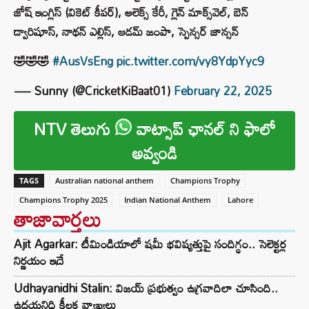
జోష్‌ ఇంగ్లిస్ (వికెట్ కీపర్), అలెక్స్ కేరీ, గ్లెన్ మాక్స్‌వెల్, బెన్
డ్వారిషూస్, నాథన్ ఎల్లిస్, ఆడమ్ జంపా, స్పెన్సర్ జాన్సన్
🤣🤣🤣
#AusVsEng
pic.twitter.com/vy8YdpYyc9
— Sunny (@CricketKiBaat01)
February 22, 2025
NTV తెలుగు
వాట్సాప్ ఛానల్ ని ఫాలో
అవ్వండి
TAGS
Australian national anthem
Champions Trophy
Champions Trophy 2025
Indian National Anthem
Lahore
తాజావార్తలు
Ajit Agarkar: టీమిండియాలో షమీ భవిష్యత్తుపై సందిగ్ధం.. సెలెక్టర్ల
నిర్ణయం ఇదే
Udhayanidhi Stalin: విజయ్ ప్రభుత్వం ఉగ్రవాదిలా చూసింది..
ఉదయనిధి కీలక వ్యాఖ్యలు