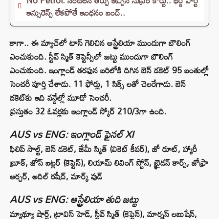
No Petrol: సంచలన తీర్పు ఇచ్చిన సుప్రీం కోర్టు.. థర్డ్ పార్టీ
ఇన్సురెన్స్ లేకపోతే ఇంధనం బంద్..
కాగా.. ఈ మ్యాచ్‌లో టాస్ గెలిచిన ఆస్ట్రేలియా ముందుగా బౌలింగ్
ఎంచుకుంది. స్టీవ్ స్మిత్ కెప్టెన్సీలో జట్టు ముందుగా బౌలింగ్
ఎంచుకుంది. ఇంగ్లాండ్ తరఫున బరిలోకి దిగిన బెన్‌ డకెట్‌ 95 బంతుల్లో
సెంచరీ పూర్తి చేశాడు. 11 ఫోర్లు, 1 సిక్స్ లతో చెలరేగాడు. బెన్‌
డకెట్‌కు ఇది వన్డేల్లో మూడో సెంచరీ.
ప్రస్తుతం 32 ఓవర్లకు ఇంగ్లాండ్‌ స్కోర్‌ 210/3గా ఉంది.
AUS vs ENG: ఇంగ్లాండ్‌ ఫైనల్‌ XI
ఫిలిప్‌ సాల్ట్, బెన్ డకెట్, జేమీ స్మిత్ (వికెట్ కీపర్), జో రూట్, హ్యారీ
బ్రూక్, జోస్ బట్లర్ (కెప్టెన్), లియామ్‌ లివింగ్‌ స్టోన్, బ్రైడన్ కార్స్‌, జోఫ్రా
ఆర్చర్, అదిల్‌ రషీద్, మార్క్‌ వుడ్
AUS vs ENG: ఆస్ట్రేలియా తుది జట్టు
మ్యాథ్యూ షార్ట్, ట్రావిస్ హెడ్, స్టీవ్‌ స్మిత్ (కెప్టెన్), మార్నస్ లబుషేన్,