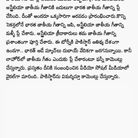
ఆస్ట్రేలియా జాతీయ గీతానికి బదులుగా భారత జాతీయ గీతాన్ని ప్లే
చేసింది. దీంతో అందరూ ఒక్కసారిగా అరవడం ప్రారంభించారు.కొన్ని
సెకన్లలోనే భారత జాతీయ గీతాన్ని ఆపి, ఆస్ట్రేలియా జాతీయ గీతాన్ని
మళ్ళీ ప్లే చేశారు. ఆస్ట్రేలియా క్రీడాకారులు తమ జాతీయ గీతాన్ని
ప్రశాంతంగా పూర్తి చేశారు. ఈ టోర్నీకి పాకిస్థాన్‌ ఆతిథ్య దేశంగా
ఉండగా.. భారత్‌ ఆడే మ్యాచ్‌లు దుబాయ్‌ వేదికగా జరగనున్నాయి. కానీ
లాహోర్‌లో జాతీయ గీతం ఎందుకు ప్లే చేశారంటూ ఫన్నీ కామెంట్లు
చేస్తున్నారు. ప్రస్తుతం దీనికి సంబంధించిన వీడియో సోషల్ మీడియాలో
వైరల్‌గా మారింది. పాకిస్థాన్‌ను విమర్శిస్తూ కామెంట్లు చేస్తున్నారు.