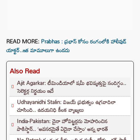
READ MORE:
Prabhas : ప్రభాస్ కోసం రంగంలోకి హాలీవుడ్
యాక్టర్..ఇక మామూలుగా ఉండదు
Also Read
Ajit Agarkar: టీమిండియాలో షమీ భవిష్యత్తుపై సందిగ్ధం..
సెలెక్టర్ల నిర్ణయం ఇదే
Udhayanidhi Stalin: విజయ్ ప్రభుత్వం ఉగ్రవాదిలా
చూసింది.. ఉదయనిధి కీలక వ్యాఖ్యలు
India-Pakistan: చైనా హోవిట్జర్లను మోహరించిన
పాకిస్థాన్.. ‘అవసరమైతే ఏదైనా చేస్తాం’ అన్న భారత్