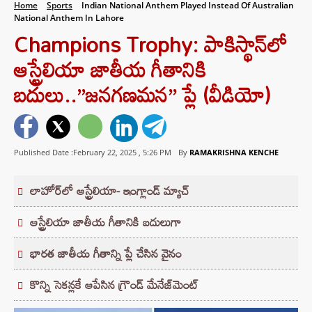
Home
Sports
Indian National Anthem Played Instead Of Australian
National Anthem In Lahore
Champions Trophy: పాకిస్థాన్‌లో
ఆస్ట్రేలియా జాతీయ గీతానికి
బదులు..”జనగణమన” ప్లే (వీడియో)
Published Date :February 22, 2025 ,
5:26 PM
By
RAMAKRISHNA KENCHE
లాహోర్‌లో ఆస్ట్రేలియా- ఇంగ్లాండ్ మ్యాచ్
ఆస్ట్రేలియా జాతీయ గీతానికి బదులుగా
భారత జాతీయ గీతాన్ని ప్లే చేసిన వైనం
కొన్ని సెకన్లకే ఆపేసిన గ్రౌండ్ మేనేజ్‌మెంట్