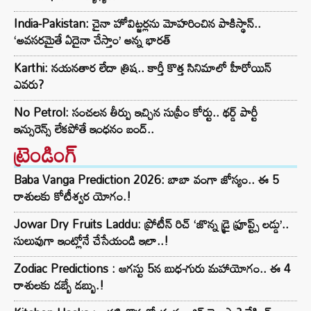
India-Pakistan: చైనా హోవిట్జర్లను మోహరించిన పాకిస్థాన్..
‘అవసరమైతే ఏదైనా చేస్తాం’ అన్న భారత్
Karthi: నయనతార లేదా త్రిష.. కార్తీ కొత్త సినిమాలో హీరోయిన్
ఎవరు?
No Petrol: సంచలన తీర్పు ఇచ్చిన సుప్రీం కోర్టు.. థర్డ్ పార్టీ
ఇన్సురెన్స్ లేకపోతే ఇంధనం బంద్..
ట్రెండింగ్‌
Baba Vanga Prediction 2026: బాబా వంగా జోస్యం.. ఈ 5
రాశులకు కోటీశ్వర యోగం.!
Jowar Dry Fruits Laddu: ప్రోటీన్ రిచ్ ‘జొన్న డ్రై ఫ్రూప్ట్స్ లడ్డు’..
సులువుగా ఇంట్లోనే చేసేయండి ఇలా..!
Zodiac Predictions : ఆగస్టు 5న బుధ-గురు మహాయోగం.. ఈ 4
రాశులకు డబ్బే డబ్బు.!