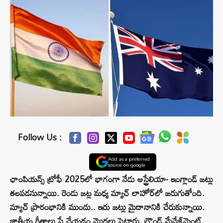
Follow Us :
Add as a preferred
source on google
ఛాంపియన్స్ ట్రోఫీ 2025లో భాగంగా నేడు ఆస్ట్రేలియా- ఇంగ్లాండ్ జట్లు
తలపడనున్నాయి. రెండు జట్ల మధ్య మ్యాచ్ లాహోర్‌లో జరుగుతోంది.
మ్యాచ్ ప్రారంభానికి ముందు.. ఇరు జట్లు మైదానానికి చేరుకున్నాయి.
జాతీయ గీతాలు ప్లే చేయడం మొదలు పెట్టారు. గ్రౌండ్ మేనేజ్‌మెంట్