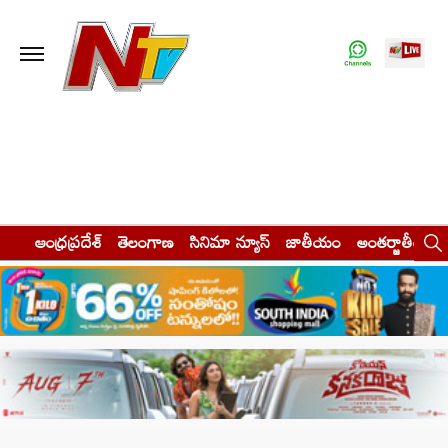
ఆంధ్రప్రదేశ్
తెలంగాణ
సినిమా న్యూస్
జాతీయం
అంతర్జాతీయం