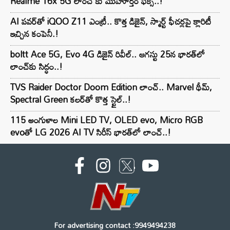
Realme 16x 5G లాంచ్ కు ముహూర్తం ఫిక్స్..!
AI పవర్‌తో iQOO Z11 ఎంట్రీ.. కొత్త డిజైన్, స్మార్ట్ ఫీచర్లపై క్లారిటీ
ఇచ్చిన కంపెనీ.!
boltt Ace 5G, Evo 4G డిజైన్ రివీల్.. ఆగస్టు 25న భారత్‌లో
లాంచ్‌కు సిద్ధం..!
TVS Raider Doctor Doom Edition లాంచ్.. Marvel థీమ్,
Spectral Green కలర్‌తో కొత్త స్టైల్..!
115 అంగుళాల Mini LED TV, OLED evo, Micro RGB
evoతో LG 2026 AI TV సిరీస్ భారత్‌లో లాంచ్..!
For advertising contact :9949494238