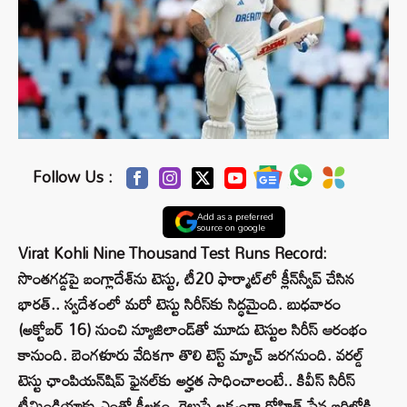
Follow Us :
Add as a preferred
source on google
Virat Kohli Nine Thousand Test Runs Record:
సొంతగడ్డపై బంగ్లాదేశ్‌‌ను టెస్టు, టీ20 ఫార్మాట్‌లో క్లీన్‌స్వీప్ చేసిన
భారత్.. స్వదేశంలో మరో టెస్టు సిరీస్‌కు సిద్ధమైంది. బుధవారం
(అక్టోబర్ 16) నుంచి న్యూజిలాండ్‌తో మూడు టెస్టుల సిరీస్‌ ఆరంభం
కానుంది. బెంగళూరు వేదికగా తొలి టెస్ట్ మ్యాచ్ జరగనుంది. వరల్డ్
టెస్టు ఛాంపియన్‌షిప్ ఫైనల్‌కు అర్హత సాధించాలంటే.. కివీస్ సిరీస్
టీమిండియాకు ఎంతో కీలకం. గెలుపే లక్ష్యంగా రోహిత్ సేన బరిలోకి