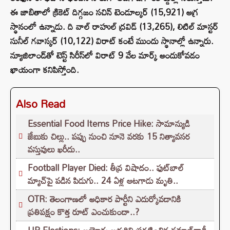
ఈ జాబితాలో క్రికెట్ దిగ్గజం సచిన్ టెండూల్కర్ (15,921) అగ్ర
స్థానంలో ఉన్నాడు. ది వాల్ రాహుల్ ద్రవిడ్ (13,265), లిటిల్ మాస్టర్
సునీల్ గవాస్కర్ (10,122) విరాట్ కంటే ముందు స్థానాల్లో ఉన్నారు.
న్యూజిలాండ్‌తో టెస్ట్ సిరీస్‌లో విరాట్ 9 వేల మార్క్ అందుకోవడం
ఖాయంగా కనిపిస్తోంది.
Also Read
Essential Food Items Price Hike: సామాన్యుడి
జేబుకు చిల్లు.. పప్పు నుంచి నూనె వరకు 15 నిత్యావసర
వస్తువులు ఖరీదు..
Football Player Died: తీవ్ర విషాదం.. ఫుట్‌బాల్
మ్యాచ్‌పై పడిన పిడుగు.. 24 ఏళ్ల ఆటగాడు మృతి..
OTR: తెలంగాణలో అధికార పార్టీని ఎదుర్కోవడానికి
ప్రతిపక్షం కొత్త రూట్‌ ఎంచుకుందా..?