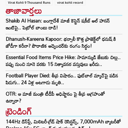
Virat Kohli 9 Thousand Runs
virat kohli record
తాజావార్తలు
Shakib Al Hasan: బంగ్లాదేశ్ మాజీ కెప్టెన్ షకీబ్ అల్ హసన్
ఇంటిపై.. పెట్రోల్ బాంబు దాడి!
Dhanush-Kareena Kapoor: భన్సాలీ కొత్త ప్రాజెక్ట్‌లో ధనుష్ కి
జోడీగా కరీనా? పౌరాణిక అడ్వెంచర్‌కు రంగం సిద్ధం!
Essential Food Items Price Hike: సామాన్యుడి జేబుకు చిల్లు..
పప్పు నుంచి నూనె వరకు 15 నిత్యావసర వస్తువులు ఖరీదు..
Football Player Died: తీవ్ర విషాదం.. ఫుట్‌బాల్ మ్యాచ్‌పై పడిన
పిడుగు.. 24 ఏళ్ల ఆటగాడు మృతి..
OTR: ఆ మాజీ మంత్రి టీడీపీ అధిష్టానం పై తీవ్ర ఆగ్రహంతో
ఉన్నారా?
ట్రెండింగ్‌
144Hz డిస్‌ప్లే, మిలిటరీ-గ్రేడ్ షాక్ రెసిస్టన్స్, 7,000mAh బ్యాటరీతో