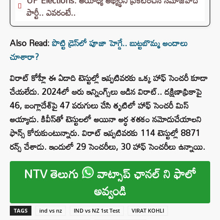
UP Elections: అయోధ్య అభ్యర్థిని ప్రకటించిన సమాజ్‌వాదీ
పార్టీ.. ఎవరంటే..
Also Read:
పొట్టి డ్రెస్‌లో పూజా హెగ్డే.. బుట్టబొమ్మ అందాలు
చూశారా?
విరాట్‌ కోహ్లీ ఈ ఏడాది టెస్టుల్లో ఇప్పటివరకు ఒక్క హాఫ్ సెంచరీ కూడా
చేయలేదు. 2024లో ఆరు ఇన్నింగ్స్‌లు ఆడిన విరాట్.. దక్షిణాఫ్రికాపై
46, బంగ్లాదేశ్‌పై 47 పరుగులు చేసి తృటిలో హాఫ్‌ సెంచరీ మిస్
అయ్యాడు. కివీస్‌తో టెస్టులలో అయినా అర్ధ శతకం నమోదుచేయాలని
ఫాన్స్ కోరుకుంటున్నారు. విరాట్ ఇప్పటివరకు 114 టెస్టుల్లో 8871
రన్స్ చేశాడు. ఇందులో 29 సెంచరీలు, 30 హాఫ్ సెంచరీలు ఉన్నాయి.
NTV తెలుగు
వాట్సాప్ ఛానల్ ని ఫాలో
అవ్వండి
TAGS
ind vs nz
IND vs NZ 1st Test
VIRAT KOHLI