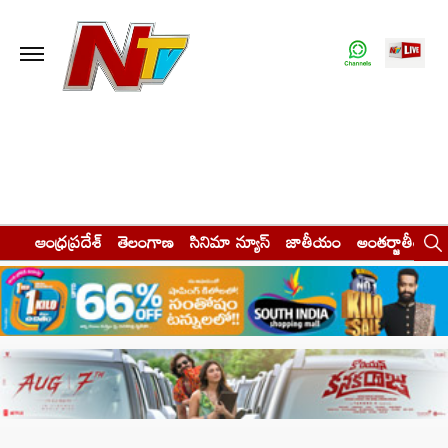
ఆంధ్రప్రదేశ్
తెలంగాణ
సినిమా న్యూస్
జాతీయం
అంతర్జాతీయం