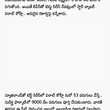
దిగుతోంది. అయితే కివీస్‌తో టెస్టు సిరీస్ నేపథ్యంలో స్టార్ బ్యాటర్
విరాట్ కోహ్లీ.. అరుదైన రికార్డుపై కన్నేశాడు.
న్యూజిలాండ్‌తో టెస్ట్ సిరీస్‌లో విరాట్ కోహ్లీ మరో 53 పరుగులు చేస్తే..
సుదీర్ఘ ఫార్మాట్‌లో 9000 వేల పరుగులు పూర్తి చేసుకుంటాడు. భారత్
తరఫున ఈ ఫీట్ సాధించిన నాలుగో ఆటగాడిగా రికార్డుల్లో నిలుస్తాడు.