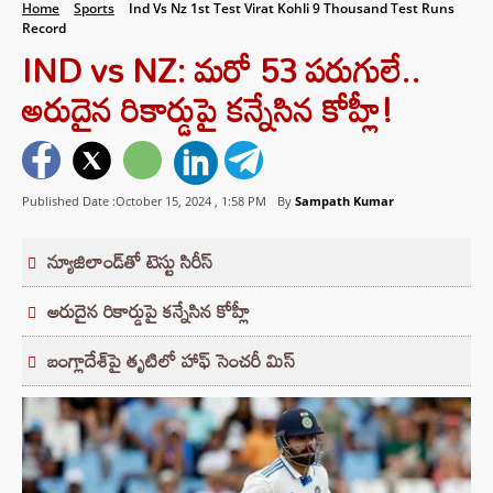
Home
Sports
Ind Vs Nz 1st Test Virat Kohli 9 Thousand Test Runs
Record
IND vs NZ: మరో 53 పరుగులే..
అరుదైన రికార్డుపై కన్నేసిన కోహ్లీ!
Published Date :October 15, 2024 ,
1:58 PM
By
Sampath Kumar
న్యూజిలాండ్‌తో టెస్టు సిరీస్‌
అరుదైన రికార్డుపై కన్నేసిన కోహ్లీ
బంగ్లాదేశ్‌పై తృటిలో హాఫ్‌ సెంచరీ మిస్