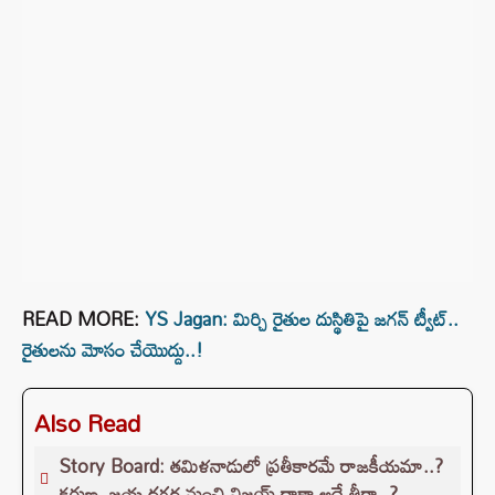
READ MORE:
YS Jagan: మిర్చి రైతుల దుస్థితిపై జగన్‌ ట్వీట్..
రైతులను మోసం చేయొద్దు..!
Also Read
Story Board: తమిళనాడులో ప్రతీకారమే రాజకీయమా..?
కరుణ, జయ దగ్గర నుంచి విజయ్ దాకా అదే తీరా..?