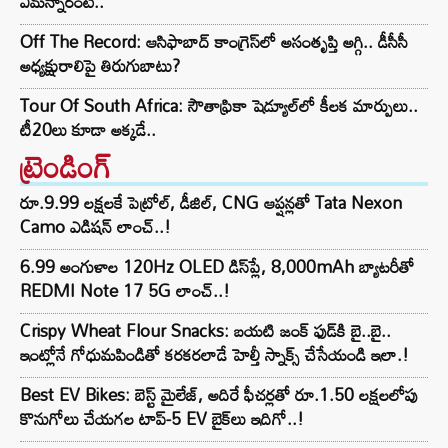
ఏమన్నారంటే..
Off The Record: ఆసిఫాబాద్ కాంగ్రెస్‌లో అసంతృప్తి అగ్గి.. డీసీసీ
అధ్యక్షురాలిపై తిరుగుబాటు?
Tour Of South Africa: సౌతాఫ్రికా షెడ్యూల్‌లో కీలక మార్పులు..
టీ20లు కూడా అక్కడే..
ట్రెండింగ్‌
రూ.9.99 లక్షలకే పెట్రోల్, డీజిల్, CNG ఆప్షన్లతో Tata Nexon
Camo ఎడిషన్ లాంచ్..!
6.99 అంగుళాల 120Hz OLED డిస్‌ప్లే, 8,000mAh బ్యాటరీతో
REDMI Note 17 5G లాంచ్..!
Crispy Wheat Flour Snacks: బయటి జంక్ ఫుడ్‌కి బై..బై..
ఇంట్లోనే గోధుమపిండితో కరకరలాడే హెల్తీ స్నాక్స్ చేసేయండి ఇలా.!
Best EV Bikes: బెస్ట్ మైలేజ్, అదిరే ఫీచర్లతో రూ.1.50 లక్షలలోపు
కొనుగోలు చేయగల టాప్-5 EV బైక్‌లు ఇదిగో..!