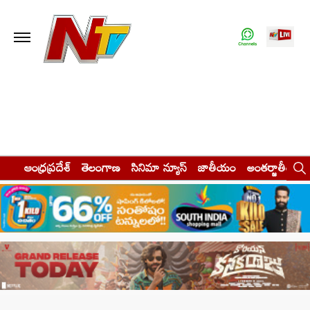
ఆంధ్రప్రదేశ్
తెలంగాణ
సినిమా న్యూస్
జాతీయం
అంతర్జాతీయం