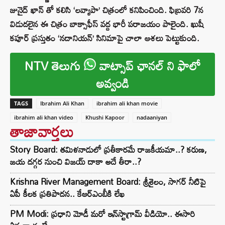
జునైద్ ఖాన్ తో కలిసి ‘లవ్యాపా’ చిత్రంలో కనిపించింది. ఫిబ్రవరి 7న
విడుదలైన ఈ చిత్రం బాక్సాఫీస్ వద్ద భారీ పరాజయం పాలైంది. ఖుషీ
కపూర్ ప్రస్తుతం ‘నదానియన్’ సినిమాపై చాలా ఆశలు పెట్టుకుంది.
NTV తెలుగు
వాట్సాప్ ఛానల్ ని ఫాలో
అవ్వండి
TAGS
Ibrahim Ali Khan
ibrahim ali khan movie
ibrahim ali khan video
Khushi Kapoor
nadaaniyan
తాజావార్తలు
Story Board: తమిళనాడులో ప్రతీకారమే రాజకీయమా..? కరుణ,
జయ దగ్గర నుంచి విజయ్ దాకా అదే తీరా..?
Krishna River Management Board: శ్రీశైలం, సాగర్ నీటిపై
ఏపీ కీలక ప్రతిపాదన.. కేఆర్ఎంబీకి లేఖ
PM Modi: ప్రధాని మోడీ మరో ఇన్‌స్టాగ్రామ్ వీడియో.. ఈసారి