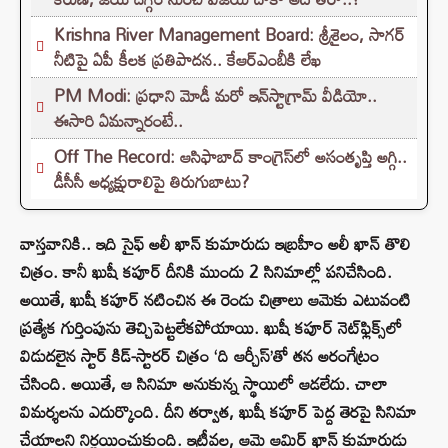
Krishna River Management Board: శ్రీశైలం, సాగర్
నీటిపై ఏపీ కీలక ప్రతిపాదన.. కేఆర్ఎంబీకి లేఖ
PM Modi: ప్రధాని మోడీ మరో ఇన్‌స్టాగ్రామ్ వీడియో..
ఈసారి ఏమన్నారంటే..
Off The Record: ఆసిఫాబాద్ కాంగ్రెస్‌లో అసంతృప్తి అగ్గి..
డీసీసీ అధ్యక్షురాలిపై తిరుగుబాటు?
వాస్తవానికి.. ఇది సైఫ్ అలీ ఖాన్ కుమారుడు ఇబ్రహీం అలీ ఖాన్ తొలి
చిత్రం. కానీ ఖుషీ కపూర్ దీనికి ముందు 2 సినిమాల్లో పనిచేసింది.
అయితే, ఖుషీ కపూర్ నటించిన ఈ రెండు చిత్రాలు ఆమెకు ఎటువంటి
ప్రత్యేక గుర్తింపును తెచ్చిపెట్టలేకపోయాయి. ఖుషీ కపూర్ నెట్‌ఫ్లిక్స్‌లో
విడుదలైన స్టార్ కిడ్-స్టారర్ చిత్రం ‘ది ఆర్చీస్’తో తన అరంగేట్రం
చేసింది. అయితే, ఆ సినిమా అనుకున్న స్థాయిలో ఆడలేదు. చాలా
విమర్శలను ఎదుర్కొంది. దీని తర్వాత, ఖుషీ కపూర్ పెద్ద తెరపై సినిమా
చేయాలని నిర్ణయించుకుంది. ఇటీవల, ఆమె ఆమిర్ ఖాన్ కుమారుడు