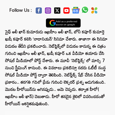
Follow Us :
Add as a preferred
source on google
సైఫ్ అలీ ఖాన్ కుమారుడు ఇబ్రహీం అలీ ఖాన్, బోనీ కపూర్ కుమార్తె
ఖుషీ కపూర్ కలిసి ‘నాదానియన్‌’ సినిమా చేశారు. తాజాగా ఈ సినిమా
విడుదల తేదీని ప్రకటించారు. నెట్‌ఫ్లిక్స్‌లో విడుదల కానున్న ఈ చిత్రం
గురించి ఇబ్రహీం అలీ ఖాన్, ఖుషీ కపూర్ ఒక వీడియో తయారు చేసి
సోషల్ మీడియాలో పోస్ట్ చేశారు. ఈ మూవీ ‘నెట్‌ఫ్లిక్స్‌’ లో మార్చి 7
నుంచి స్ట్రీమింగ్‌ కానుంది. ఈ వివరాలు ప్రకటిస్తూ సదరు ఓటీటీ సంస్థ
సోషల్ మీడియా పోస్ట్ ద్వారా తెలిపింది. నెట్‌ఫ్లీక్స్ షేర్ చేసిన వీడియో
ప్రకారం.. తరగతి గదిలో ప్రేమ గురించి లెక్చరర్ ప్రశ్న అడుగుతుంది.
మొదట హీరోయిన్‌ను అగినప్పుడు.. ఆమె చెప్పదు. తర్వాత హీరో(
ఇబ్రహీం అలీ ఖాన్) చెబుతాడు. హీరో తనదైన శైలిలో వివరించడంతో
హీరోయిన్‌ ఆకర్షితమవుతుంది.