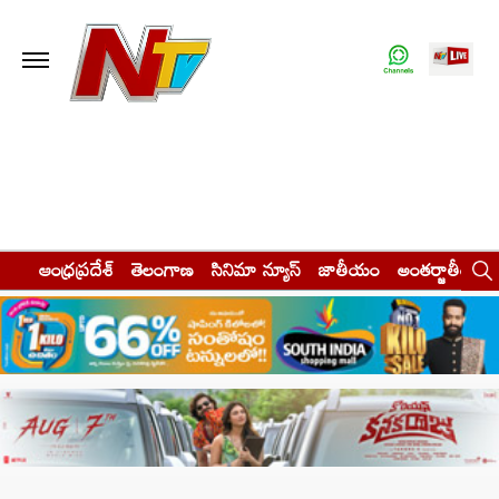
ఆంధ్రప్రదేశ్
తెలంగాణ
సినిమా న్యూస్
జాతీయం
అంతర్జాతీయం