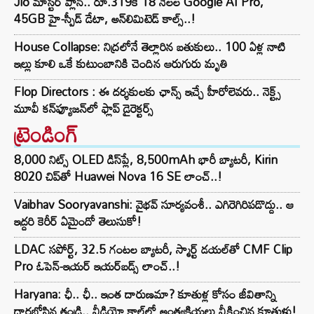
Jio మాస్టర్ ప్లాన్.. రూ.319కే 18 నెలల Google AI Pro,
45GB హై-స్పీడ్ డేటా, అన్⁭లిమిటెడ్ కాల్స్..!
House Collapse: నిద్రలోనే తెల్లారిన బతుకులు.. 100 ఏళ్ల నాటి
ఇల్లు కూలి ఒకే కుటుంబానికి చెందిన ఆరుగురు మృతి
Flop Directors : ఈ దర్శకులకు ఛాన్స్ ఇచ్చే హీరోలెవరు.. నెక్ట్స్‌
మూవీ కన్‌ఫ్యూజన్‌లో ఫ్లాప్‌ డైరెక్టర్స్‌
ట్రెండింగ్‌
8,000 నిట్స్ OLED డిస్‌ప్లే, 8,500mAh భారీ బ్యాటరీ, Kirin
8020 చిప్‌తో Huawei Nova 16 SE లాంచ్..!
Vaibhav Sooryavanshi: వైభవ్ సూర్యవంశీ.. ఎగిరెగిరిపడొద్దు.. ఆ
ఇద్దరి కెరీర్ ఏమైందో తెలుసుకో!
LDAC సపోర్ట్, 32.5 గంటల బ్యాటరీ, స్మార్ట్ డయల్‌తో CMF Clip
Pro ఓపెన్-ఇయర్ ఇయర్‌బడ్స్ లాంచ్..!
Haryana: ఛీ.. ఛీ.. ఇంత దారుణమా? కూతుళ్ల కోసం జీవితాన్ని
ధారబోసిన తండ్రి.. వీడియో కాల్‌లో అంత్యక్రియలు వీక్షించిన కూతుళ్లు!