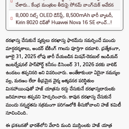
చేశారు.. కేంద్ర మంత్రుల తీరుపై సోనమ్ వాంగ్‌చుక్ ఆవేదన
8,000 నిట్స్ OLED డిస్‌ప్లే, 8,500mAh భారీ బ్యాటరీ,
Kirin 8020 చిప్‌తో Huawei Nova 16 SE లాంచ్..!
దరఖాస్తు చేసుకునే వ్యక్తులు దరఖాస్తు ఫారమ్‌ను సమర్పించే ముందు
మార్గదర్శకాలు, అండర్‌ టేకింగ్‌ mలను పూర్తిగా చదవాలి. ప్రత్యేకంగా,
జూలై 31, 2025 లోపు జారీ చేయబడిన మిషన్-రెడబుల్ ఇండియన్
ఇంటర్నేషనల్ పాస్‌పోర్ట్ కనీసం డిసెంబర్ 31, 2026 వరకు వాలిడ్
ఉండటం తప్పనిసరి అని వివరించారు. అంతేకాకుండా ఏదైనా సమస్యల
వల్ల, మరణం లేదా తీవ్రమైన వైద్య అత్యవసర పరిస్థితుల
మినహాయింపుతో హజ్ యాత్రను రద్దు చేసుకునే దరఖాస్తుదారులకు
జరిమానాలు తప్పవని హెచ్చరించారు. కావున దరఖాస్తు చేసుకునే
ముందు సన్నద్ధతను సక్రమంగా పరిగణలోకి తీసుకోవాలని హజ్ కమిటీ
సూచించింది.
ఈ ప్రకటనతో భారత్‌లోని వేలాది మంది ముస్లింలకు హజ్ యాత్ర