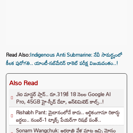
Read Also:
Indigenous Anti Submarine: నేవీ సామర్థ్యంలో
కీలక పురోగతి.. యాంటీ-సబ్‌మేరిన్‌ రాకెట్‌ పరీక్ష విజయవంతం..!
Also Read
Jio మాస్టర్ ప్లాన్.. రూ.319కే 18 నెలల Google AI
Pro, 45GB హై-స్పీడ్ డేటా, అన్⁭లిమిటెడ్ కాల్స్..!
Rishabh Pant: మైదానంలోనే కాదు.. ఆర్థికంగానూ రికార్డు
బద్దలు.. నంబర్-1 ట్యాక్స్ పేయర్‌గా రిషభ్ పంత్..
Sonam Wangchuk: అర్ధరాత్రి వేళ మాట ఇచ్చి మోసం