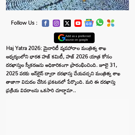
Follow Us :
Add as a preferred
source on google
Haj Yatra 2026: మైనారిటీ వ్యవహారాల మంత్రిత్వ శాఖ
ఆధ్వర్యంలోని భారత హజ్ కమిటీ, హజ్‌ 2026 యాత్ర కోసం
దరఖాస్తుల స్వీకరణను అధికారికంగా ప్రారంభించింది. జూలై 31,
2025 వరకు ఆన్‌లైన్ ద్వారా దరఖాస్తు చేయవచ్చని మంత్రిత్వ శాఖ
తాజాగా విడుదల చేసిన ప్రకటనలో పేర్కొంది. మరి ఈ దరఖాస్తు
ప్రక్రియ వివరాలను ఒకసారి చూద్దామా..