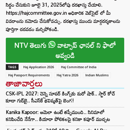
సిద్దం చేసుకుని జూలై 31, 2025లోపు దరఖాస్తు చేయాలి.
https://hajcommittee.gov.in అధికారిక వెబ్‌సైట్ లో మీ
వివరాలను నమోదు చేసుకోవచ్చు. దరఖాస్తు ముందు మార్గదర్శకాలను
పూర్తిగా చదవడం మర్చిపోకండి.
NTV తెలుగు
వాట్సాప్ ఛానల్ ని ఫాలో
అవ్వండి
TAGS
Haj Application 2026
Haj Committee of India
Haj Passport Requirements
Haj Yatra 2026
Indian Muslims
తాజావార్తలు
CSK-IPL 2027: చెన్నై సూపర్ కింగ్స్‌కు మరో షాక్.. స్టార్ కోచ్
కూడా గుడ్‌బై.. సీఎస్‌కే భవిష్యత్‌పై బెంగ!
Kanika Kapoor: ఆమెలా ఉంటే తప్పేముంది.. సినిమాలో
కనిపించేది నేనేగా.. కియారా పోలికలపై కనికా కపూర్ ముచ్చట