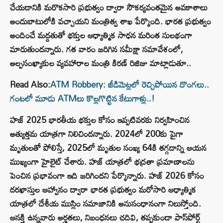
చేయడానికి మరొకసారి ప్రభుత్వం ద్వారా సౌకర్యవంతమైన అవకాశాలు
అందుబాటులోకి వచ్చాయని మంత్రిత్వ శాఖ పేర్కొంది. భారత ప్రభుత్వం
అందించే మద్దతుతో భక్తుల ఆధ్యాత్మిక సాధన మరింత సులభంగా
మారుతుందన్నారు. గత వారం జరిగిన సమీక్షా సమావేశంలో,
అల్పసంఖ్యాకుల వ్యవహారాల మంత్రి కిరణ్ రిజిజు మాట్లాడుతూ..
Read Also:
ATM Robbery: జీడిమెట్లలో రెచ్చిపోయిన దొంగలు..
గంటలో మూడు ATMలు కొల్లగొట్టిన కేటుగాళ్లు..!
హజ్ 2025 భారతీయ భక్తుల కోసం ఇప్పటివరకు నిర్వహించిన
అత్యుత్తమ యాత్రగా నిలిచిందన్నారు. 2024లో 200కు పైగా
మృతులతో పోలిస్తే, 2025లో మృతుల సంఖ్య 64కి తగ్గడాన్ని ఆయన
ముఖ్యంగా హైలైట్ చేశారు. హజ్ యాత్రలో భద్రతా ప్రమాణాలను
పెంచిన ప్రభావంగా ఇది జరిగిందని పేర్కొన్నారు. హజ్ 2026 కోసం
దరఖాస్తుల ఆహ్వానం ద్వారా భారత ప్రభుత్వం మరోసారి ఆధ్యాత్మిక
యాత్రలో దేశీయ ముస్లిం సమాజానికి అనుసంధానంగా నిలుస్తోంది.
ఆసక్తి ఉన్నవారు అర్హతలు, నిబంధనలు చదివి, తప్పకుండా పాస్‌పోర్ట్