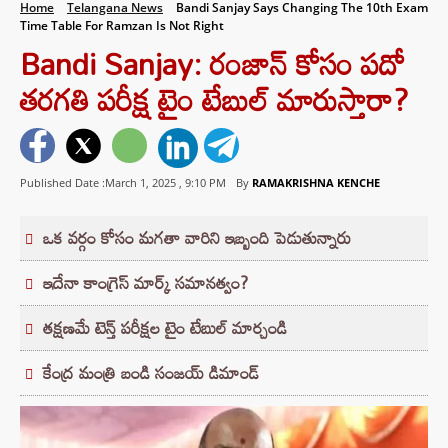
Home
Telangana News
Bandi Sanjay Says Changing The 10th Exam
Time Table For Ramzan Is Not Right
Bandi Sanjay: రంజాన్ కోసం పదో
తరగతి పరీక్ష టైం టేబుల్ మారుస్తారా?
Published Date :March 1, 2025 ,
9:10 PM
By
RAMAKRISHNA KENCHE
ఒక వర్గం కోసం మగతా వారిని ఇబ్బంది పెడుతున్నారు
ఇదేనా కాంగ్రెస్ మార్క్ సమానత్వం?
తక్షణమే టెన్త్ పరీక్షల టైం టేబుల్ మార్చండి
కేంద్ర మంత్రి బండి సంజయ్ డిమాండ్