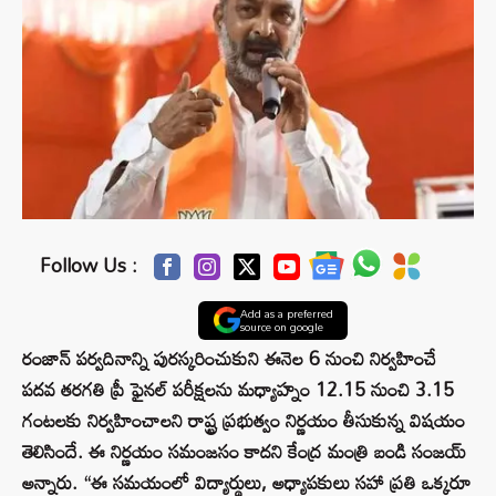
Follow Us :
Add as a preferred
source on google
రంజాన్ పర్వదినాన్ని పురస్కరించుకుని ఈనెల 6 నుంచి నిర్వహించే
పదవ తరగతి ప్రీ ఫైనల్ పరీక్షలను మధ్యాహ్నం 12.15 నుంచి 3.15
గంటలకు నిర్వహించాలని రాష్ట్ర ప్రభుత్వం నిర్ణయం తీసుకున్న విషయం
తెలిసిందే. ఈ నిర్ణయం సమంజసం కాదని కేంద్ర మంత్రి బండి సంజయ్
అన్నారు. “ఈ సమయంలో విద్యార్థులు, అధ్యాపకులు సహా ప్రతి ఒక్కరూ