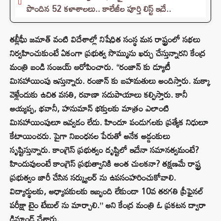
పొందిన 52 కళాశాలలు.. కాలేజీల పూర్తి లిస్ట్ ఇదే..
తబ్లీఘీ జమాత్ వంటి విదేశాల్లో నిషేధిత సంస్థ మన రాష్ట్రంలో సభలు
నిర్వహించుకుంటే ఏకంగా ప్రభుత్వ సొమ్మును ఖర్చు చేస్తున్నారని కేంద్ర
మంత్రి బండి సంజయ్ ఆరోపించారు. “రంజాన్ కు డ్యూటీ
మినహాయింపు ఇస్తున్నారు. రంజాన్ కు బహమతులు అందిస్తారు. మక్కా
వెళ్లేందుకు ఉచిత వసతి, రవాణా సదుపాయాలు కల్పిస్తారు. కానీ
అయ్యప్ప, భవానీ, హనుమాన్ భక్తులకు మాత్రం ఎలాంటి
మినహాయింపులూ ఇవ్వడం లేదు. హిందూ పండుగలకు ప్రత్యేక నిధులూ
కేటాయించరు. పైగా నిబంధనల పేరుతో అనేక అడ్డంకులు
సృష్టిస్తున్నారు. కాంగ్రెస్ ప్రభుత్వం దృష్టిలో ఇదేనా సమానత్వమంటే?
హిందువులంటే కాంగ్రెస్ ప్రభుత్వానికి అంత చులకనా? తక్షణమే రాష్ట్ర
ప్రభుత్వం జారీ చేసిన సర్క్యులర్ ను ఉపసంహరించుకోవాలి.
విద్యార్థులకు, అధ్యాపకులకు ఇబ్బంది లేకుండా 10వ తరగతి ప్రీఫైనల్
పరీక్షా టైం టేబుల్ ను మార్చాలి.” అని కేంద్ర మంత్రి ఓ ప్రకటన ద్వారా
డిమాండ్ చేశారు.