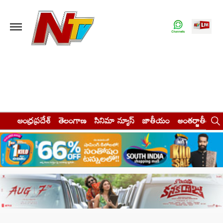
ఆంధ్రప్రదేశ్
తెలంగాణ
సినిమా న్యూస్
జాతీయం
అంతర్జాతీయం