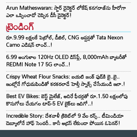
Arun Matheswaran: స్టార్ డైరెక్టర్ లోకేష్ కనగరాజ్‌ను హీరోగా
ఎలా ఒప్పించాడో చెప్పిన డీసీ డైరెక్టర్!
ట్రెండింగ్‌
రూ.9.99 లక్షలకే పెట్రోల్, డీజిల్, CNG ఆప్షన్లతో Tata Nexon
Camo ఎడిషన్ లాంచ్..!
6.99 అంగుళాల 120Hz OLED డిస్‌ప్లే, 8,000mAh బ్యాటరీతో
REDMI Note 17 5G లాంచ్..!
Crispy Wheat Flour Snacks: బయటి జంక్ ఫుడ్‌కి బై..బై..
ఇంట్లోనే గోధుమపిండితో కరకరలాడే హెల్తీ స్నాక్స్ చేసేయండి ఇలా.!
Best EV Bikes: బెస్ట్ మైలేజ్, అదిరే ఫీచర్లతో రూ.1.50 లక్షలలోపు
కొనుగోలు చేయగల టాప్-5 EV బైక్‌లు ఇదిగో..!
Incredible Story: దేశవాళీ క్రికెట్‌లో 9 వేల రన్స్.. టీమిండియా
డెబ్యూలోనే హాఫ్ సెంచరీ.. కానీ అడ్రస్ లేకుండా పోయిన ఓపెనర్!