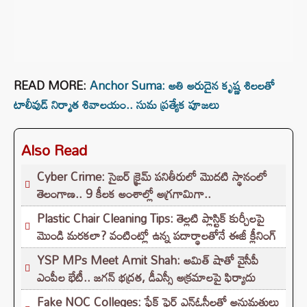
READ MORE:
Anchor Suma: అతి అరుదైన కృష్ణ శిలలతో
టాలీవుడ్ నిర్మాత శివాలయం.. సుమ ప్రత్యేక పూజలు
Also Read
Cyber Crime: సైబర్ క్రైమ్ పనితీరులో మొదటి స్థానంలో
తెలంగాణ.. 9 కీలక అంశాల్లో అగ్రగామిగా..
Plastic Chair Cleaning Tips: తెల్లటి ప్లాస్టిక్ కుర్చీలపై
మొండి మరకలా? వంటింట్లో ఉన్న పదార్థాలతోనే ఈజీ క్లీనింగ్
YSP MPs Meet Amit Shah: అమిత్ షాతో వైసీపీ
ఎంపీల భేటీ.. జగన్ భద్రత, డీఎస్సీ అక్రమాలపై ఫిర్యాదు
Fake NOC Colleges: ఫేక్ ఫైర్ ఎన్ఓసీలతో అనుమతులు