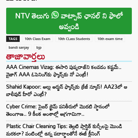
NTV తెలుగు
వాట్సాప్ ఛానల్ ని ఫాలో
అవ్వండి
TAGS
10th Class Exam
10th CLass Students
10th exam time
bandi sanjay
bjp
తాజావార్తలు
AAA Cinemas Vizag: ఈసారి పుష్పరాజ్‌ని కలవడం కష్టమే..
వైజాగ్ AAA ఓపెనింగ్‌కు ఫ్యాన్స్‌కు నో ఎంట్రీ!
Shahid Kapoor: అల్లు అర్జున్ ఫ్యాన్స్‌కు క్రేజీ న్యూస్! AA23లో ఆ
బాలీవుడ్ హీరో ఎంట్రీ?
Cyber Crime: సైబర్ క్రైమ్ పనితీరులో మొదటి స్థానంలో
తెలంగాణ.. 9 కీలక అంశాల్లో అగ్రగామిగా..
Plastic Chair Cleaning Tips: తెల్లటి ప్లాస్టిక్ కుర్చీలపై మొండి
మరకలా? వంటింట్లో ఉన్న పదార్థాలతోనే ఈజీ క్లీనింగ్