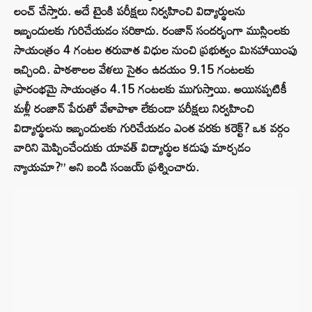
లంచ్ చేస్తారు. అదే టైంకి పరీక్షలు నిర్వహించి విద్యార్థులను
ఇబ్బందులకు గురిచేయడం సరికాదు. రంజాన్ సందర్భంగా ముస్లింలకు
సాయంత్రం 4 గంటల తరువాత విధుల నుంచి ప్రభుత్వం మినహాయింపు
ఇచ్చింది. పాఠశాలల వేళలు సైతం ఉదయం 9.15 గంటలకు
ప్రారంభమై సాయంత్రం 4.15 గంటలకు ముగుస్తాయి. అయినప్పటికీ
మళ్లీ రంజాన్ పేరుతో వేళాపాళా లేకుండా పరీక్షలు నిర్వహించి
విద్యార్థులను ఇబ్బందులకు గురిచేయడం ఎంత వరకు కరెక్ట్? ఒక వర్గం
వారిని మెప్పించేందుకు యావత్ విద్యార్థుల కడుపు మార్చడం
న్యాయమా?” అని బండి సంజయ్ ప్రశ్నించారు.