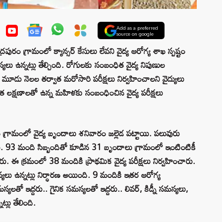
Add as a preferred
source on google
ురం గ్రామంలో క్యాన్సర్ కేసులు లేవని వైద్య ఆరోగ్య శాఖ స్పష్టం
లు ఉన్నట్లు తేల్చింది. రోగులకు సంబంధిత వైద్య నిపుణుల
మూడు నెలల తర్వాత మరోసారి పరీక్షలు నిర్వహించాలని వైద్యులు
త లక్షణాలతో ఉన్న మహిళకు సంబంధించిన వైద్య పరీక్షలు
రం గ్రామంలో వైద్య బృందాలు శనివారం జల్లెడ పట్టాయి. పలువురు
ించారు. 93 మంది సిబ్బందితో కూడిన 31 బృందాలు గ్రామంలో ఇంటింటికీ
చారు. ఈ క్రమంలో 38 మందికి ప్రాథమిక వైద్య పరీక్షలు నిర్వహించారు.
యలు ఉన్నట్లు నిర్ధారణ అయింది. 9 మందికి ఇతర ఆరోగ్య
్యలతో ఇద్దరు.. గైనిక సమస్యలతో ఇద్దరు.. లివర్, కిడ్నీ సమస్యలు,
్లు తేలింది.