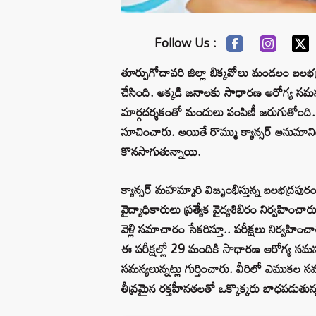
Follow Us :
తూర్పుగోదావరి జిల్లా బిక్కవోలు మండలం బలభద్రప
చేసింది. అక్కడి జనాలకు సాధారణ ఆరోగ్య సమస్య
మార్గదర్శకంతో మందులు పంపిణీ జరుగుతోంది. 
సూచించారు. అయితే రొమ్ము క్యాన్సర్ అనుమాని
కొనసాగుతున్నాయి.
క్యాన్సర్‌ మహమ్మారి విజృంభిస్తున్న బలభద్రపు
వైద్యాధికారులు ప్రత్యేక వైద్యశిబిరం నిర్వహ
వెళ్లి సమాచారం సేకరిస్తూ.. పరీక్షలు నిర్వహిం
ఈ పరీక్షల్లో 29 మందికి సాధారణ ఆరోగ్య సమస్
సమస్యలున్నట్లు గుర్తించారు. వీరిలో ఎముకల సమస
తీవ్రమైన రక్తహీనతలతో ఒక్కొక్కరు బాధపడుతున్నట