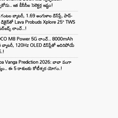
పుకోను.. ఇక బీసీసీఐ సెలెక్టర్ల ఇష్టం!
గంటల బ్యాటరీ, 1.69 అంగుళాల డిస్‌ప్లే, పాప్-
్ డిజైన్‌తో Lava Probuds Xplore 25° TWS
్‌బడ్స్ లాంచ్..!
CO M8 Power 5G లాంచ్.. 8000mAh
ీ బ్యాటరీ, 120Hz OLED డిస్‌ప్లేతో అదిరిపోయే
్.!
ba Vanga Prediction 2026: బాబా వంగా
్యం.. ఈ 5 రాశులకు కోటీశ్వర యోగం.!