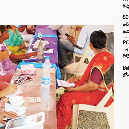
తప్
50 
అప
ఇయర
PO
భార
ఫోన
Ba
జోస