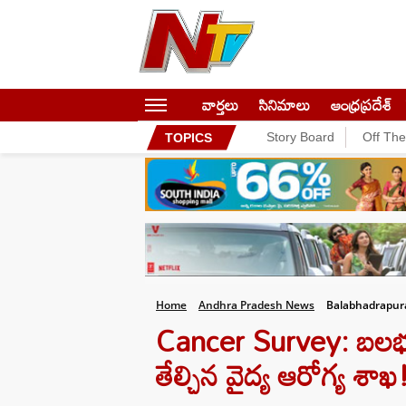
వార్తలు
సినిమాలు
ఆంధ్రప్రదేశ్
Story Board
Off Th
TOPICS
Home
Andhra Pradesh News
Balabhadrapur
Cancer Survey: బలభద్రప
తేల్చిన వైద్య ఆరోగ్య శాఖ