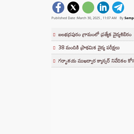
Published Date :March 30, 2025 ,
11:07 AM
By
Samp
బలభద్రపురం గ్రామంలో ప్రత్యేక వైద్యశిబిరం
38 మందికి ప్రాథమిక వైద్య పరీక్షలు
గర్భాశయ ముఖద్వార క్యాన్సర్ నివేదికల కోసం