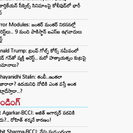
కార్తికేయన్ సీక్వెల్స్ సినిమాలపై కోలీవుడ్‌లో భారీ
్
rror Modules: జంతర్ మంతర్ నిరసనల్లో
్రరిస్ట్‌లు.. 9 మంది పాకిస్థాన్ ఐఎస్ఐ ఉగ్రవాదులు
ట్
ald Trump: ట్రంప్ గోల్ఫ్ కోర్స్ సమీపంలో
ెడ్ గన్‌తో వ్యక్తి అరెస్ట్.. మరో హత్యాయత్నం కుట్రపై
ుమానాలు?
hayanidhi Stalin: తంబీ..ఇంతలా
జారాలా? ఉదయనిధి నోటికి ఎంత వస్తే అంత
్లాడేస్తాడా..?
రెండింగ్‌
t Agarkar-BCCI: అజిత్ అగార్కర్ పదవికి
ు?.. రోహిత్ శర్మనే కారణం!
hit Sharma-BCCI: నేను స్వచ్ఛందంగా