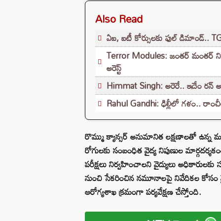
Also Read
ఏఐ, ఐటీ కోర్సులకు ఫుల్ డిమాండ్.. T
Terror Modules: జంతర్ మంతర్ నిరసనల్
అరెస్ట్
Himmat Singh: అరెరే.. ఇదేం రన్ అవ
Rahul Gandhi: ఢిల్లీలో గళం.. రాంచీ
రొమ్ము క్యాన్సర్ అనుమానిత లక్షణాలతో ఉన్న 
రోగులకు సంబంధిత వైద్య నిపుణుల మార్గదర్శ
పరీక్షలు నిర్వహించాలని వైద్యులు అధికారులక
నుంచి సేకరించిన నమూనాలపై నివేదికల కోసం వైద్యు
ఆరోగ్యశాఖ క్రమంగా పర్యవేక్షణ చేస్తోంది.