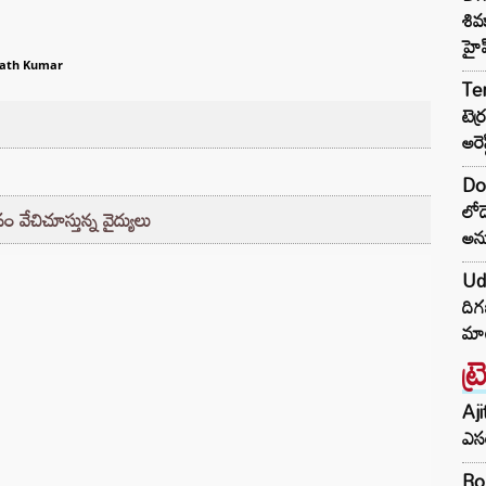
శివ
హైప
ath Kumar
Te
టెర
అరెస్
Don
లోడ
 వేచిచూస్తున్న వైద్యులు
అన
Ud
దిగ
మాట
ట్
Aji
ఎసర
Ro