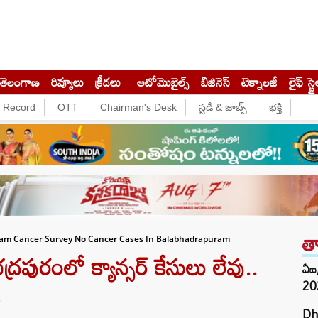
తెలంగాణ
రివ్యూలు
క్రీడలు
ఆటోమొబైల్స్
బిజినెస్‌
టెక్నాలజీ
లైఫ్ స్టై
e Record
OTT
Chairman's Desk
స్టడీ & జాబ్స్
భక్తి
త
am Cancer Survey No Cancer Cases In Balabhadrapuram
ురంలో క్యాన్సర్ కేసులు లేవు..
ఏఐ,
!
202
Dh