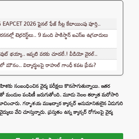
G EAPCET 2026 ఫైనల్ ఫేజ్ సీట్ల కేటాయింపు పూర్తి..
లో టెర్రరిస్ట్‌లు.. 9 మంది పాకిస్థాన్ ఐఎస్ఐ ఉగ్రవాదులు
ుట్ భయ్యా.. ఇప్పటి వరకు చూడలే.! వీడియో వైరల్..
లో మౌనం.. విద్యార్థులపై రాహుల్ గాంధీ కపట ప్రేమ?
మహిళకు సంబంధించిన వైద్య పరీక్షలు కొనసాగుతున్నాయి. ఇతర
కంతో మందుల పంపిణీ జరుగుతోంది. మూడు నెలల తర్వాత మరోసారి
ు సూచించారు. గర్భాశయ ముఖద్వార క్యాన్సర్ అనుమానితులైన ఏడుగురి
లు వేచి చూస్తున్నారు. ప్రస్తుతం ఉన్న క్యాన్సర్ రోగులపై వైద్య