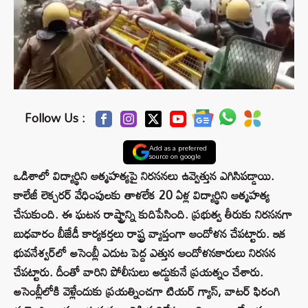
Follow Us :
Add as a preferred
source on google
ఒడిశాలో విద్యార్థిని ఆత్మహత్యపై నిరసనలు ఉవ్వెత్తున ఎగిసిపడ్డాయి.
కాలేజీ లెక్చరర్ వేధింపులకు తాళలేక 20 ఏళ్ల విద్యార్థిని ఆత్మహత్య
చేసుకుంది. ఈ ఘటన రాష్ట్రాన్ని కుదిపేసింది. ప్రభుత్వ తీరుకు నిరసనగా
బుధవారం బీజేడీ కార్యకర్తలు రాష్ట్ర వ్యాప్తంగా ఆందోళన చేపట్టారు. ఇక
భువనేశ్వర్‌లో అసెంబ్లీ ఎదుట పెద్ద ఎత్తున ఆందోళనకారులు నిరసన
చేపట్టారు. దీంతో వారిని పోలీసులు అడ్డుకునే ప్రయత్నం చేశారు.
అసెంబ్లీలోకి వెళ్లేందుకు ప్రయత్నించగా టియర్ గ్యాస్, వాటర్ ఫిరంగి