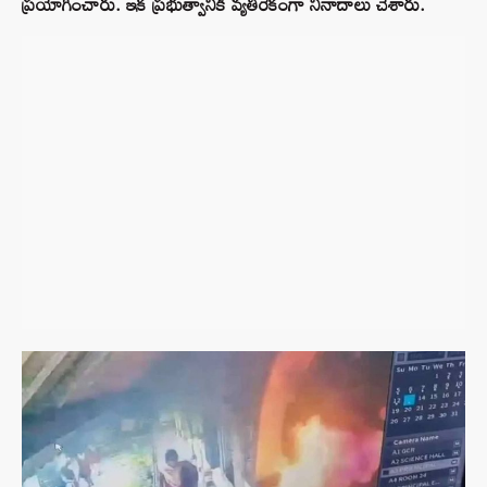
ప్రయోగించారు. ఇక ప్రభుత్వానికి వ్యతిరేకంగా నినాదాలు చేశారు.