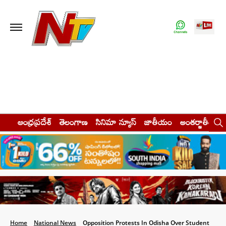
ఆంధ్రప్రదేశ్
తెలంగాణ
సినిమా న్యూస్
జాతీయం
అంతర్జాతీయం
Home
National News
Opposition Protests In Odisha Over Student