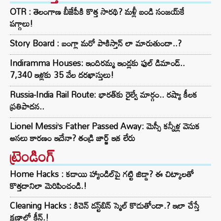
OTR : తెలంగాణ బీజేపీకి కొత్త సారథి? మళ్లీ బండి సంజయ్‌కే
పగ్గాలు!
Story Board : బంగ్లా మరో పాకిస్తాన్ లా మారుతుందా..?
Indiramma Houses: ఇందిరమ్మ ఇండ్లకు ఫుల్ డిమాండ్..
7,340 ఇళ్లకు 35 వేల దరఖాస్తులు!
Russia-India Rail Route: భారత్‌కు రైల్వే మార్గం.. రష్యా కీలక
ప్రతిపాదన..
Lionel Messi’s Father Passed Away: మెస్సీ కన్నీళ్ల వెనుక
అసలు కారణం ఇదేనా? తండ్రి జార్జ్ ఇక లేరు
ట్రెండింగ్‌
Home Hacks : కడాయి హ్యాండిల్‌పై గట్టి జిడ్డా? ఈ చిట్కాలతో
కొత్తదానిలా మెరిపించండి.!
Cleaning Hacks : కిచెన్ డస్ట్‌బిన్ స్మెల్ కొడుతోందా.? ఇలా చేస్తే
క్షణాల్లో క్లీన్.!