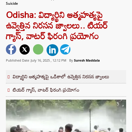
Suicide
Odisha: విద్యార్థిని ఆత్మహత్యపై
ఉవ్వెత్తిన నిరసన జ్వాలలు.. టియర్
గ్యాస్, వాటర్ ఫిరంగి ప్రయోగం
Published Date :July 16, 2025 ,
12:12 PM
By
Suresh Maddala
విద్యార్థిని ఆత్మహత్యపై ఒడిశాలో ఉవ్వెత్తిన నిరసన జ్వాలలు
టియర్ గ్యాస్, వాటర్ ఫిరంగి ప్రయోగం