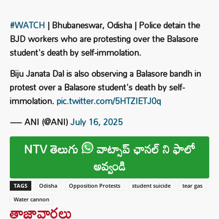
#WATCH
| Bhubaneswar, Odisha | Police detain the
BJD workers who are protesting over the Balasore
student's death by self-immolation.
Biju Janata Dal is also observing a Balasore bandh in
protest over a Balasore student's death by self-
immolation.
pic.twitter.com/5HTZIETJ0q
— ANI (@ANI)
July 16, 2025
NTV తెలుగు
వాట్సాప్ ఛానల్ ని ఫాలో
అవ్వండి
TAGS
Odisha
Opposition Protests
student suicide
tear gas
Water cannon
తాజావార్తలు