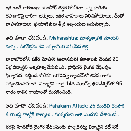
ఇక బంద్ కారణంగా బాలసోర్ దగ్గర కోల్‌కతా-చెన్నై జాతీయ
రహదారిపై భారీగా ట్రక్కులు, ఇతర వాహనాలు నిలిచిపోయాయి. దీంతో
వాహనదారులు, ప్రయాణికులు తీవ్ర ఇబ్బందులు పడుతున్నారు.
ఇది కూడా చదవండి:
Maharashtra: మాతృత్వానికి మాయని
మచ్చ.. మగబిడ్డను కని బస్సులోంచి విసిరేసిన తల్లి
బాలాసోర్‌లోని ఫకీర్ మోహన్ (అటానమస్) కళాశాలకు చెందిన 20
ఏళ్ల విద్యార్థిని ఆత్మహత్య చేసుకుంది. ప్రొఫెసర్ లైంగిక వేధింపుల
ఫిర్యాదును పట్టించుకోలేదని ఆరోపిస్తూ క్యాంపస్‌లో తనను తాను
నిప్పంటించుకుంది. విద్యార్థిని జూలై 14న ఎయిమ్స్ భువనేశ్వర్‌లో 95
శాతం కాలిన గాయాలతో మరణించింది.
ఇది కూడా చదవండి:
Pahalgam Attack: 26 మందిని చంపాక
4 రౌండ్లు గాల్లోకి కాల్పులు.. ముష్కరులు ఇలా ఎందుకు చేశారంటే..!
తనపై హెచ్‌వోడీ లైంగిక వేధింపులకు పాల్పడినట్లు విద్యార్థిని పదే పదే