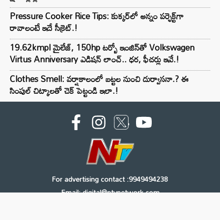
Pressure Cooker Rice Tips: కుక్కర్‌లో అన్నం పర్ఫెక్ట్‌గా
రావాలంటే ఇదే సీక్రెట్.!
19.62kmpl మైలేజ్, 150hp టర్బో ఇంజిన్‌తో Volkswagen
Virtus Anniversary ఎడిషన్ లాంచ్.. ధర, ఫీచర్లు ఇవే.!
Clothes Smell: వర్షాకాలంలో బట్టల నుంచి దుర్వాసనా.? ఈ
సింపుల్ చిట్కాలతో చెక్ పెట్టండి ఇలా.!
For advertising contact :9949494238
Email: digital@ntvnetwork.com
Copyright © 2000 - 2026 - NTV