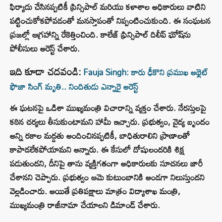
ఫిర్యాదు చేసినప్పటికీ ప్రిన్సిపాల్ మరియు కళాశాల అధికారులు వాటిని
పట్టించుకోకపోవడంతో మనస్తాపంతో నిప్పంటించుకుంది. ఈ సంఘటన
ప్రజల్లో ఆగ్రహాన్ని రేకెత్తించింది. కాలేజ్ ఫ్రిన్సిపాల్ దిలీప్ ఘోష్‌ను
పోలీసులు అరెస్ట్ చేశారు.
ఇది కూడా చదవండి:
Fauja Singh: కారు ఢీకొని ప్రముఖ అథ్లెట్‌
ఫౌజా సింగ్‌ మృతి.. నిందితుడు ఎన్నారై అరెస్ట్
ఈ ఘటనపై ఒడిశా ముఖ్యమంత్రి విచారాన్ని వ్యక్తం చేశారు. నేరస్తులపై
కఠిన చర్యలు తీసుకుంటామని హామీ ఇచ్చారు. ప్రభుత్వం, వైద్య బృందం
అన్ని రకాల మద్దతు అందించినప్పటికీ, బాధితురాలిని ప్రాణాలతో
కాపాడలేకపోయామని అన్నారు. ఈ కేసులో దోషులందరికి శిక్ష
పడుతుందని, దీనిపై తాను వ్యక్తిగతంగా అధికారులకు సూచనలు జారీ
చేశానని చెప్పారు. ప్రభుత్వం ఆమె కుటుంబానికి అండగా నిలుస్తుందని
వెల్లడించారు. అయితే ప్రతిపక్షాలు మాత్రం విద్యాశాఖ మంత్రి,
ముఖ్యమంత్రి రాజీనామా చేయాలని డిమాండ్ చేశారు.