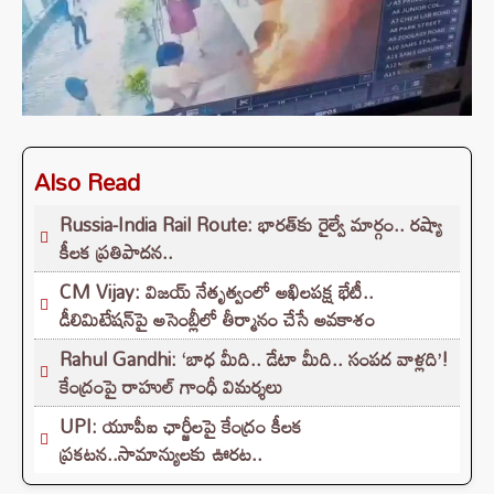
Also Read
Russia-India Rail Route: భారత్‌కు రైల్వే మార్గం.. రష్యా
కీలక ప్రతిపాదన..
CM Vijay: విజయ్ నేతృత్వంలో అఖిలపక్ష భేటీ..
డీలిమిటేషన్‌పై అసెంబ్లీలో తీర్మానం చేసే అవకాశం
Rahul Gandhi: ‘బాధ మీది.. డేటా మీది.. సంపద వాళ్లది’!
కేంద్రంపై రాహుల్ గాంధీ విమర్శలు
UPI: యూపీఐ ఛార్జీలపై కేంద్రం కీలక
ప్రకటన..సామాన్యులకు ఊరట..