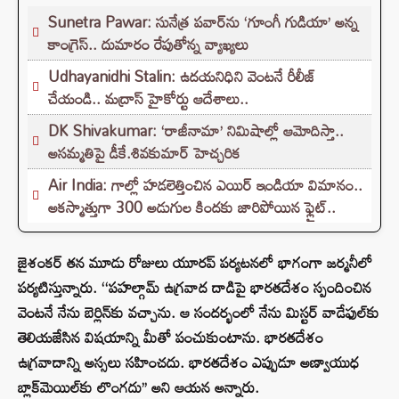
Sunetra Pawar: సునేత్ర పవార్‌‌ను ‘గూంగీ గుడియా’ అన్న
కాంగ్రెస్.. దుమారం రేపుతోన్న వ్యాఖ్యలు
Udhayanidhi Stalin: ఉదయనిధిని వెంటనే రీలీజ్
చేయండి.. మద్రాస్ హైకోర్టు ఆదేశాలు..
DK Shivakumar: ‘రాజీనామా’ నిమిషాల్లో ఆమోదిస్తా..
అసమ్మతిపై డీకే.శివకుమార్ హెచ్చరిక
Air India: గాల్లో హడలెత్తించిన ఎయిర్ ఇండియా విమానం..
అకస్మాత్తుగా 300 అడుగుల కిందకు జారిపోయిన ఫ్లైట్..
జైశంకర్ తన మూడు రోజులు యూరప్ పర్యటనలో భాగంగా జర్మనీలో
పర్యటిస్తున్నారు. ‘‘పహల్గామ్ ఉగ్రవాద దాడిపై భారతదేశం స్పందించిన
వెంటనే నేను బెర్లిన్‌కు వచ్చాను. ఆ సందర్భంలో నేను మిస్టర్ వాడేఫుల్‌కు
తెలియజేసిన విషయాన్ని మీతో పంచుకుంటాను. భారతదేశం
ఉగ్రవాదాన్ని అస్సలు సహించదు. భారతదేశం ఎప్పుడూ అణ్వాయుధ
బ్లాక్‌మెయిల్‌కు లొంగదు’’ అని ఆయన అన్నారు.