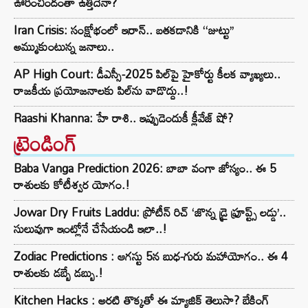
ఊరించిందంతా ఉత్తిదేనా?
Iran Crisis: సంక్షోభంలో ఇరాన్.. బతకడానికి ‘‘జుట్టు’’
అమ్ముకుంటున్న జనాలు..
AP High Court: డీఎస్సీ-2025 పిల్‌పై హైకోర్టు కీలక వ్యాఖ్యలు..
రాజకీయ ప్రయోజనాలకు పిల్‌ను వాడొద్దు..!
Raashi Khanna: హే రాశి.. ఇప్పుడెందుకీ క్లీవేజ్ షో?
ట్రెండింగ్‌
Baba Vanga Prediction 2026: బాబా వంగా జోస్యం.. ఈ 5
రాశులకు కోటీశ్వర యోగం.!
Jowar Dry Fruits Laddu: ప్రోటీన్ రిచ్ ‘జొన్న డ్రై ఫ్రూప్ట్స్ లడ్డు’..
సులువుగా ఇంట్లోనే చేసేయండి ఇలా..!
Zodiac Predictions : ఆగస్టు 5న బుధ-గురు మహాయోగం.. ఈ 4
రాశులకు డబ్బే డబ్బు.!
Kitchen Hacks : అరటి తొక్కతో ఈ మ్యాజిక్ తెలుసా? బేకింగ్