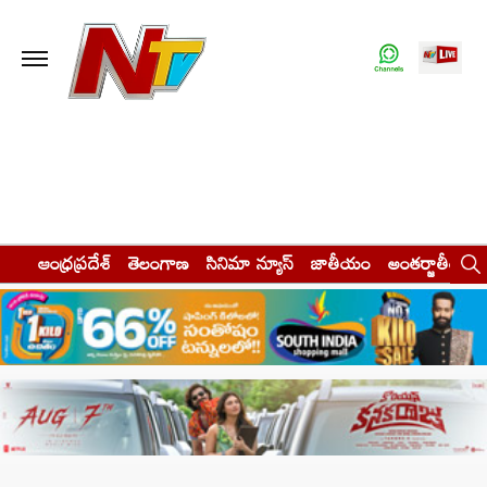
ఆంధ్రప్రదేశ్
తెలంగాణ
సినిమా న్యూస్
జాతీయం
అంతర్జాతీయం