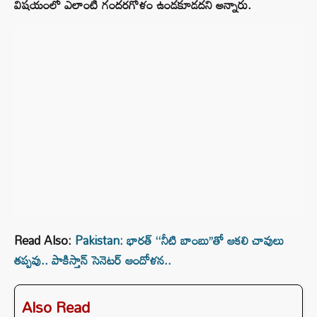
విషయంలో ఎలాంటి గందరగోళం ఉండకూడదని అన్నారు.
Read Also:
Pakistan: భారత్ ‘‘నీటి బాంబు’’తో ఆకలి చావులు
తప్పవు.. పాకిస్తాన్ సెనెటర్ ఆందోళన..
Also Read