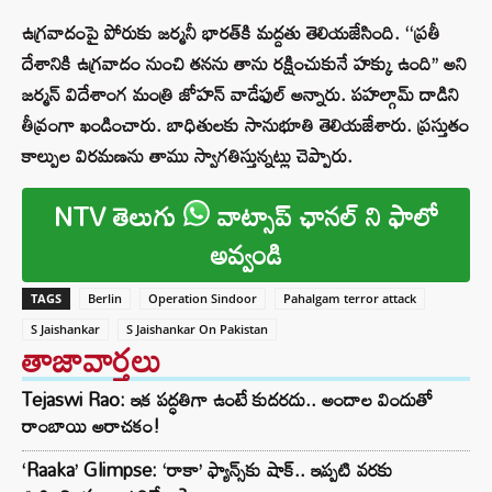
ఉగ్రవాదంపై పోరుకు జర్మనీ భారత్‌కి మద్దతు తెలియజేసింది. ‘‘ప్రతీ
దేశానికి ఉగ్రవాదం నుంచి తనను తాను రక్షించుకునే హక్కు ఉంది’’ అని
జర్మన్ విదేశాంగ మంత్రి జోహన్ వాడేఫుల్ అన్నారు. పహల్గామ్ దాడిని
తీవ్రంగా ఖండించారు. బాధితులకు సానుభూతి తెలియజేశారు. ప్రస్తుతం
కాల్పుల విరమణను తాము స్వాగతిస్తున్నట్లు చెప్పారు.
NTV తెలుగు
వాట్సాప్ ఛానల్ ని ఫాలో
అవ్వండి
TAGS
Berlin
Operation Sindoor
Pahalgam terror attack
S Jaishankar
S Jaishankar On Pakistan
తాజావార్తలు
Tejaswi Rao: ఇక పద్ధతిగా ఉంటే కుదరదు.. అందాల విందుతో
రాంబాయి అరాచకం!
‘Raaka’ Glimpse: ‘రాకా’ ఫ్యాన్స్‌కు షాక్.. ఇప్పటి వరకు