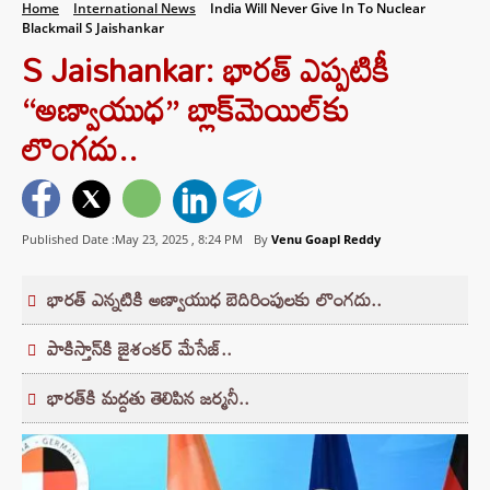
Home
International News
India Will Never Give In To Nuclear
Blackmail S Jaishankar
S Jaishankar: భారత్ ఎప్పటికీ
“అణ్వాయుధ” బ్లాక్‌మెయిల్‌కు
లొంగదు..
Published Date :May 23, 2025 ,
8:24 PM
By
Venu Goapl Reddy
భారత్ ఎన్నటికి అణ్వాయుధ బెదిరింపులకు లొంగదు..
పాకిస్తాన్‌కి జైశంకర్ మేసేజ్..
భారత్‌కి మద్దతు తెలిపిన జర్మనీ..