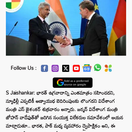
Follow Us :
Add as a preferred
source on google
S Jaishankar: భారత్ ఉగ్రవాదాన్ని ఎంతమాత్రం సహించదని,
న్యూఢిల్లీ ఎప్పటికీ అణ్వాయుధ బెదిరింపులకు లొంగదని విదేశాంగ
మంత్రి ఎస్ జైశంకర్ శుక్రవారం అన్నారు. జర్మన్ విదేశాంగ మంత్రి
జోహన్ వాడేఫుత్‌తో జరిగిన సంయుక్త విలేకరుల సమావేశంలో ఆయన
మాట్లాడుతూ.. భారత, పాక్ మధ్య వ్యవహారం ద్వైపాక్షికం అని, ఈ