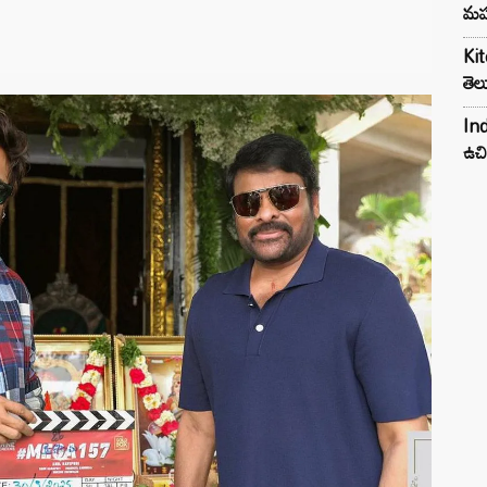
మహ
Kit
తెల
Ind
ఉచి