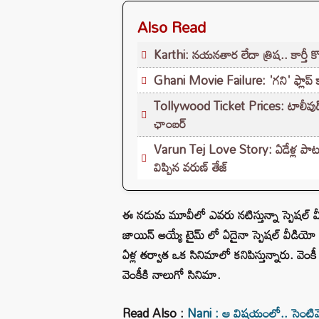
Also Read
Karthi: నయనతార లేదా త్రిష.. కార్తీ 
Ghani Movie Failure: 'గని' ఫ్లాప్‌ 
Tollywood Ticket Prices: టాలీవుడ్‌లో మ
ఛాంబర్‌
Varun Tej Love Story: ఏడేళ్ల పాటు 
విప్పిన వరుణ్ తేజ్
ఈ నడుమ మూవీలో ఎవరు నటిస్తున్నా స్పెషల్ వ
జాయిన్ అయ్యే టైమ్ లో ఏదైనా స్పెషల్ వీడియో 
ఏళ్ల తర్వాత ఒక సినిమాలో కనిపిస్తున్నారు. వెంక
వెంకీకి నాలుగో సినిమా.
Read Also :
Nani : ఆ విషయంలో.. సెంటిమెంట్