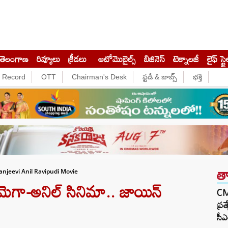
తెలంగాణ
రివ్యూలు
క్రీడలు
ఆటోమొబైల్స్
బిజినెస్‌
టెక్నాలజీ
లైఫ్ స్టై
e Record
OTT
Chairman's Desk
స్టడీ & జాబ్స్
భక్తి
త
anjeevi Anil Ravipudi Movie
గా-అనిల్ సినిమా.. జాయిన్
CM 
ప్ర
సీఎ