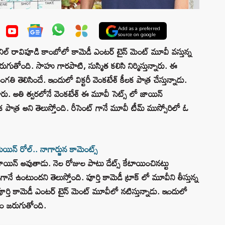
Add as a preferred
source on google
ల్ రావిపూడి కాంబోలో కామెడీ ఎంటర్ టైన్ మెంట్ మూవీ వస్తున్న
జరుగుతోంది. సాహు గారపాటి, సుస్మిత కలిసి నిర్మిస్తున్నారు. ఈ
తెలిసిందే. ఇందులో విక్టరీ వెంకటేశ్ కీలక పాత్ర చేస్తున్నాడు.
ారు. అతి త్వరలోనే వెంకటేశ్ ఈ మూవీ సెట్స్ లో జాయిన్
త్ర అని తెలుస్తోంది. రీసెంట్ గానే మూవీ టీమ్ ముస్సోరిలో ఓ
ిన్ రోల్.. నాగార్జున కామెంట్స్
్ జాయిన్ అవుతాడు. నెల రోజుల పాటు డేట్స్ కేటాయించినట్టు
 ఉంటుందని తెలుస్తోంది. పూర్తి కామెడీ ట్రాక్ లో మూవీని తీస్తున్న
పూర్తి కామెడీ ఎంటర్ టైన్ మెంట్ మూవీలో నటిస్తున్నాడు. ఇందులో
ారం జరుగుతోంది.