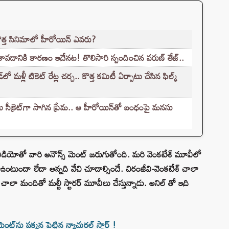
కొత్త సినిమాలో హీరోయిన్ ఎవరు?
కావడానికి కారణం ఇదేనట! తొలిసారి స్పందించిన వరుణ్ తేజ్..
ళ్లీ టికెట్‌ రేట్ల చర్చ.. కొత్త కమిటీ ఏర్పాటు చేసిన ఫిల్మ్‌
సీక్రెట్‌గా సాగిన ప్రేమ.. ఆ హీరోయిన్‌తో బంధంపై మనసు
ీడియోతో వారి అనౌన్స్ మెంట్ జరుగుతోంది. మరి వెంకటేశ్ మూవీలో
ఉంటుందా లేదా అన్నది వేచి చూడాల్సిందే. చిరంజీవి-వెంకటేశ్ చాలా
ీ చాలా మందితో మల్టీ స్టారర్ మూవీలు చేస్తున్నాడు. అనిల్ తో ఇది
‌ను పక్కన పెట్టిన న్యాచురల్ స్టార్ !