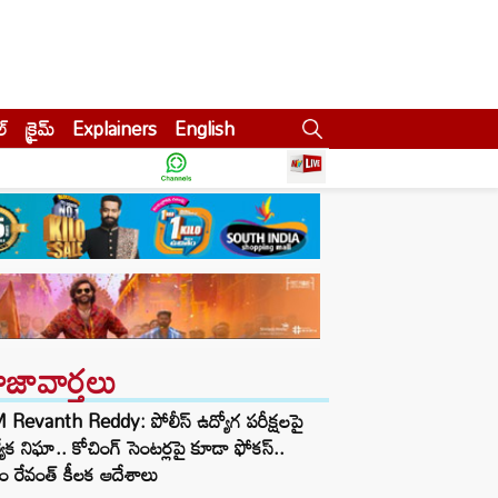
ల్
క్రైమ్
Explainers
English
ాజావార్తలు
Revanth Reddy: పోలీస్ ఉద్యోగ పరీక్షలపై
త్యేక నిఘా.. కోచింగ్ సెంటర్లపై కూడా ఫోకస్..
ం రేవంత్ కీలక ఆదేశాలు