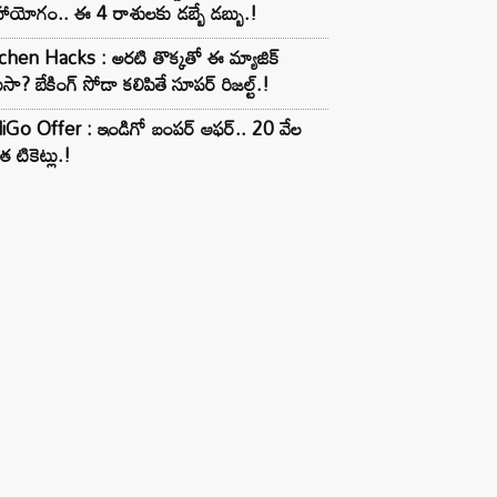
ాయోగం.. ఈ 4 రాశులకు డబ్బే డబ్బు.!
chen Hacks : అరటి తొక్కతో ఈ మ్యాజిక్
ుసా? బేకింగ్ సోడా కలిపితే సూపర్ రిజల్ట్.!
iGo Offer : ఇండిగో బంపర్ ఆఫర్.. 20 వేల
త టికెట్లు.!