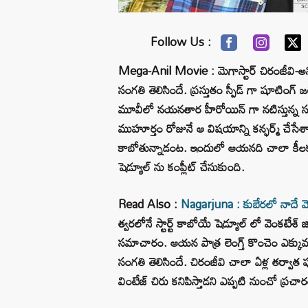
Follow Us :
Mega-Anil Movie : మెగాస్టార్ చిరంజీవి-అని
సంగతి తెలిసిందే. ప్రస్తుతం స్పీడ్ గా షూటింగ్ 
మూవీలో నయనతార హీరోయిన్ గా నటిస్తున్న సంగతి 
ముహూర్తం రోజునే ఆ విషయాన్ని కన్ఫర్మ్ చేసేశ
కాబోతున్నాడంట. ఇందులో ఆయనది చాలా కీలక పా
షెడ్యూల్ ను కంప్లీట్ చేసుకుంది.
Read Also :
Nagarjuna : కుబేరలో నాదే మెయ
త్వరలోనే స్టార్ట్ కాబోయే షెడ్యూల్ లో వెంకటేశ
సమాచారం. ఆయన పాత్ర లెంగ్త్ కొంచెం ఎక్కువగానే
సంగతి తెలిసిందే. చిరంజీవి చాలా ఏళ్ల తర్వాత 
వింటేజ్ చిరు కనిపిస్తాడని ఎప్పటి నుంచో ప్రచ