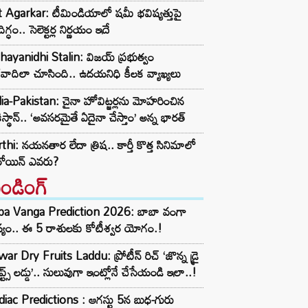
t Agarkar: టీమిండియాలో షమీ భవిష్యత్తుపై
ిగ్ధం.. సెలెక్టర్ల నిర్ణయం ఇదే
ayanidhi Stalin: విజయ్ ప్రభుత్వం
రవాదిలా చూసింది.. ఉదయనిధి కీలక వ్యాఖ్యలు
ia-Pakistan: చైనా హోవిట్జర్లను మోహరించిన
ిస్థాన్.. ‘అవసరమైతే ఏదైనా చేస్తాం’ అన్న భారత్
thi: నయనతార లేదా త్రిష.. కార్తీ కొత్త సినిమాలో
రోయిన్ ఎవరు?
రెండింగ్‌
ba Vanga Prediction 2026: బాబా వంగా
్యం.. ఈ 5 రాశులకు కోటీశ్వర యోగం.!
ar Dry Fruits Laddu: ప్రోటీన్ రిచ్ ‘జొన్న డ్రై
ూప్ట్స్ లడ్డు’.. సులువుగా ఇంట్లోనే చేసేయండి ఇలా..!
iac Predictions : ఆగస్టు 5న బుధ-గురు