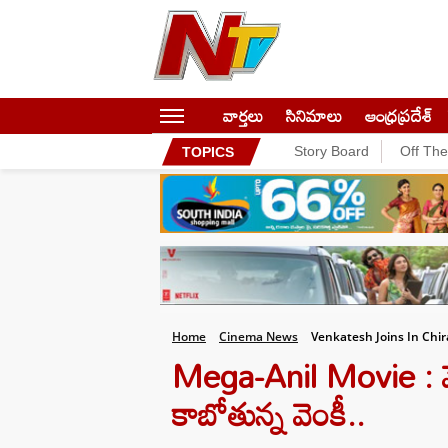
వార్తలు
సినిమాలు
ఆంధ్రప్రదేశ్
Story Board
Off Th
TOPICS
Home
Cinema News
Venkatesh Joins In Chir
Mega-Anil Movie : మె
కాబోతున్న వెంకీ..