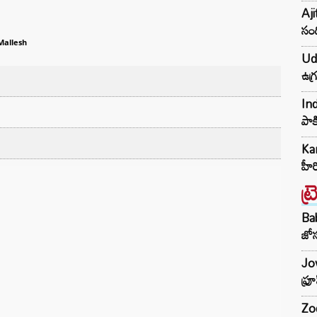
Aji
సంద
allesh
Udh
ఉగ్
Ind
పాక
Kar
హీ
ట్
Ba
జోస
Jow
ఫ్ర
Zod