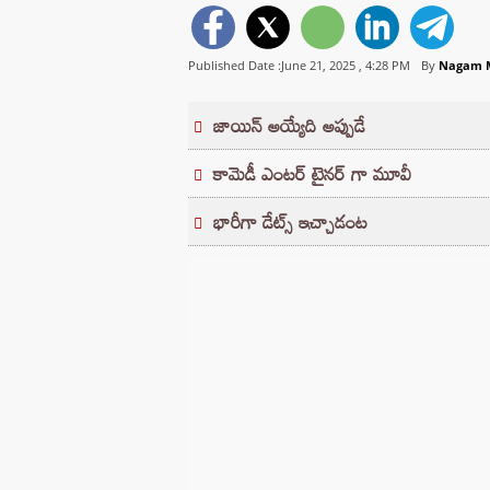
Published Date :June 21, 2025 ,
4:28 PM
By
Nagam M
జాయిన్ అయ్యేది అప్పుడే
కామెడీ ఎంటర్ టైనర్ గా మూవీ
భారీగా డేట్స్ ఇచ్చాడంట