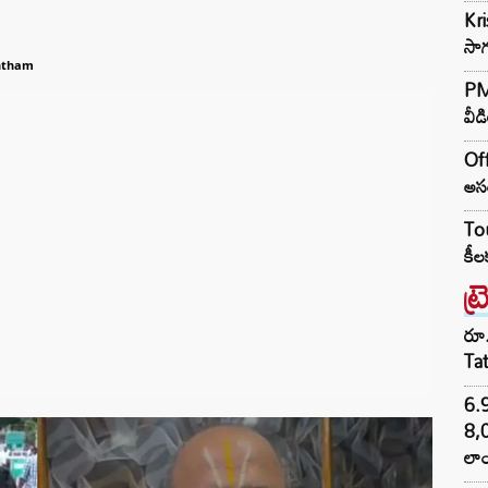
Kr
సాగ
ntham
PM 
వీడ
Off
అసం
Tou
కీల
ట్
రూ.
Ta
6.
8,
లాం