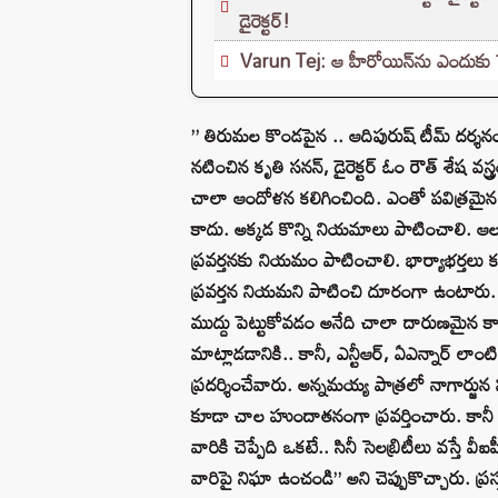
డైరెక్టర్!
Varun Tej: ఆ హీరోయిన్‌ను ఎందుకు పెళ్
” తిరుమల కొండపైన .. ఆదిపురుష్ టీమ్ దర్శ
నటించిన కృతి సనన్, డైరెక్టర్ ఓం రౌత్ శేష వస
చాలా ఆందోళన కలిగించింది. ఎంతో పవిత్రమైన 
కాదు. అక్కడ కొన్ని నియమాలు పాటించాలి.
ప్రవర్తనకు నియమం పాటించాలి. భార్యాభర్తలు క
ప్రవర్తన నియమని పాటించి దూరంగా ఉంటారు.
ముద్దు పెట్టుకోవడం అనేది చాలా దారుణమైన కా
మాట్లాడడానికి.. కానీ, ఎన్టీఆర్, ఏఎన్నార్ ల
ప్రదర్శించేవారు. అన్నమయ్య పాత్రలో నాగార్
కూడా చాల హుందాతనంగా ప్రవర్తించారు. కాన
వారికి చెప్పేది ఒకటే.. సినీ సెలబ్రిటీలు వస్త
వారిపై నిఘా ఉంచండి” అని చెప్పుకొచ్చారు. ప్రస