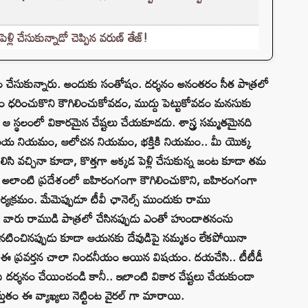
లి చేసుకున్నాడో చెప్పిన వరుణ్ తేజ్!
నం చేసుకున్నారు. అందుకు సంతోషం. దర్శనం అనంతరం సీత పాత్రలో
్త్రం ధరించుకొని కౌగిలించుకోవడం, ముద్దు పెట్టుకోవడం మనసుకు
ఆ స్థలంలో వికారమైన చేష్టలు చేయకూడదు. శాస్త్ర సమ్మతమైనది
 ఆలయ నియమం, ఆలోచన నియమం, భక్తికి నియమం.. మీ యొక్క
లిసి వచ్చినా కూడా, కొత్తగా అక్కడ పెళ్లి చేసుకున్న జంట కూడా తమ
 అలాంటి ప్రదేశంలో బహిరంగంగా కౌగిలించుకొని, బహిరంగంగా
ర్యక్రమం. మేమెప్పుడూ టీవీ ఛానెల్స్ ముందుకు రాము
ాంటి వారు రాముడి పాత్రలో చేసినప్పుడు ఎంతో హుందాతనంను
జున నటించినప్పుడు కూడా ఆయనకు దేవుడిపై నమ్మకం లేకపోయినా
ీ ఈ ప్రవర్తన చాలా నిందనీయం అయిన విషయం. దయచేసి.. టీటీడీ
ే వీఐపీ దర్శనం చేయించండి కానీ.. ఇలాంటి వికార చేష్టలు చేయకుండా
్తుతం ఈ వ్యాఖ్యలు నెట్టింట వైరల్ గా మారాయి.