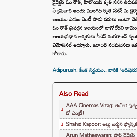
డైరెక్టర్ ఓం రౌత్, హీరోయిన్ కృతి సనన్ తిరుప
స్వామివారి ఆలయ ముంగిట కృతి సనన్ ను డైరెక్టర్
ఆలయం ఎదుట ఏంటీ పాడు పనులు అంటూ నెటిజన్స
ఓం రౌత్ ప్రవర్తన ఆలయంలో బాగోలేదని కామెం
ఆలయప్రధాన అర్చకులు సీఎస్‌ రంగరాజన్ స్ప
ఎమోషనల్ అయ్యారు. ఇలాంటి సంఘటనలు ఇకముం
కోరారు.
Adipurush: కీలక నిర్ణయం.. వారికి ‘ఆదిపురుష్
Also Read
AAA Cinemas Vizag: ఈసారి పుష్పరాజ్
నో ఎంట్రీ!
Shahid Kapoor: అల్లు అర్జున్ ఫ్యాన్స్
Arun Matheswaran: స్టార్ డైరెక్టర్ 