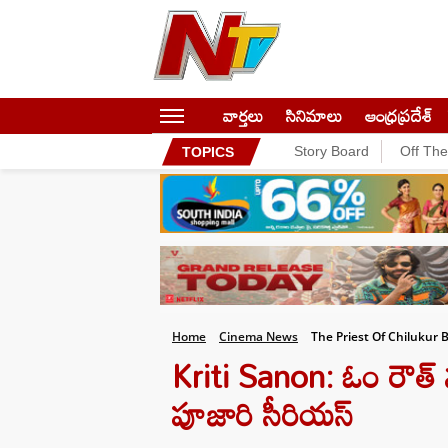
వార్తలు
సినిమాలు
ఆంధ్రప్రదేశ్
Story Board
Off Th
TOPICS
Home
Cinema News
The Priest Of Chilukur 
Kriti Sanon: ఓం రౌత్
పూజారి సీరియస్