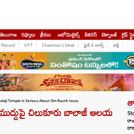
తెలంగాణ
రివ్యూలు
క్రీడలు
ఆటోమొబైల్స్
బిజినెస్‌
టెక్నాలజీ
లైఫ్ స్టై
e Record
OTT
Chairman's Desk
స్టడీ & జాబ్స్
భక్తి
త
Balaji Temple Is Serious About Om Rauth Issue
 ముద్దుపై చిలుకూరు బాలాజీ ఆలయ
St
రా
దాక