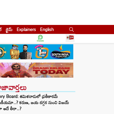
ల్
క్రైమ్
Explainers
English
ాజావార్తలు
ory Board: తమిళనాడులో ప్రతీకారమే
జకీయమా..? కరుణ, జయ దగ్గర నుంచి విజయ్
ా అదే తీరా..?