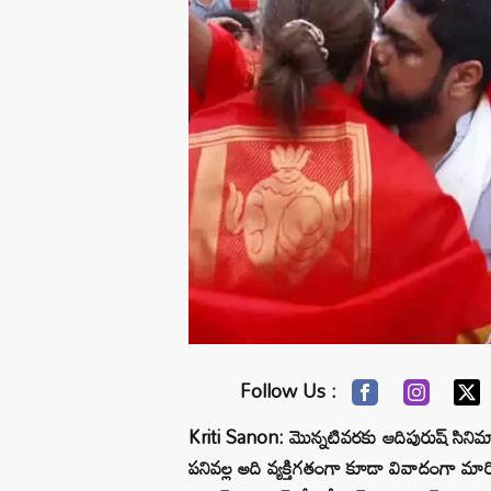
Follow Us :
Kriti Sanon: మొన్నటివరకు ఆదిపురుష్ సినిమా 
పనివల్ల అది వ్యక్తిగతంగా కూడా వివాదంగా మా