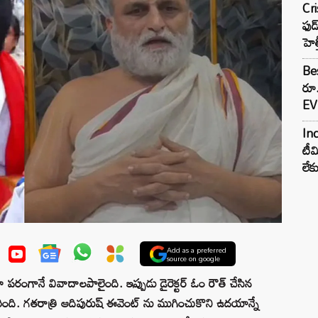
Cr
ఫుడ
హెల
Bes
రూ
EV 
Inc
టీమ
లే
Add as a preferred
source on google
పరంగానే వివాదాలపాలైంది. ఇప్పుడు డైరెక్టర్ ఓం రౌత్ చేసిన
రింది. గతరాత్రి ఆదిపురుష్ ఈవెంట్ ను ముగించుకొని ఉదయాన్నే