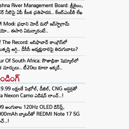
ishna River Management Board: శ్రీశైలం,
ర్ నీటిపై ఏపీ కీలక ప్రతిపాదన.. కేఆర్ఎంబీకి లేఖ
Modi: ప్రధాని మోడీ మరో ఇన్‌స్టాగ్రామ్
ియో.. ఈసారి ఏమన్నారంటే..
 The Record: ఆసిఫాబాద్ కాంగ్రెస్‌లో
తృప్తి అగ్గి.. డీసీసీ అధ్యక్షురాలిపై తిరుగుబాటు?
r Of South Africa: సౌతాఫ్రికా షెడ్యూల్‌లో
క మార్పులు.. టీ20లు కూడా అక్కడే..
రెండింగ్‌
9.99 లక్షలకే పెట్రోల్, డీజిల్, CNG ఆప్షన్లతో
ta Nexon Camo ఎడిషన్ లాంచ్..!
99 అంగుళాల 120Hz OLED డిస్‌ప్లే,
000mAh బ్యాటరీతో REDMI Note 17 5G
చ్..!