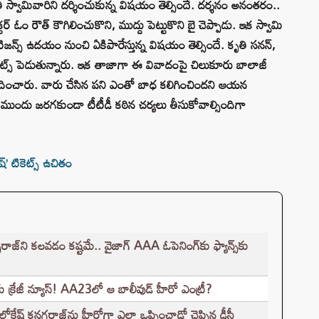
తి స్వామివారిని దర్శించుకున్న విషయం తెల్సిందే. దర్శనం అనంతరం..
 ఓం రౌత్ కౌగిలించుకొని, ముద్దు పెట్టుకొని బై చెప్పాడు. ఇక స్వామి
్ ఉదయం నుంచి ఏకిపారేస్తున్న విషయం తెల్సిందే. కృతి సనన్,
ట్స్ పెడుతున్నారు. ఇక తాజాగా ఈ వివాదంపై చిలుకూరు బాలాజీ
ందించారు. వారు చేసిన పని ఎంతో బాధ కలిగించిందని ఆయన
దు జరగకుండా టీటీడీ కఠిన చర్యలు తీసుకోవాల్సిందిగా
’ టికెట్స్ ఉచితం
‌ని కలవడం కష్టమే.. వైజాగ్ AAA ఓపెనింగ్‌కు ఫ్యాన్స్‌కు
‌కు క్రేజీ న్యూస్! AA23లో ఆ బాలీవుడ్ హీరో ఎంట్రీ?
లోకేష్ కనగరాజ్‌ను హీరోగా ఎలా ఒప్పించాడో చెప్పిన డీసీ