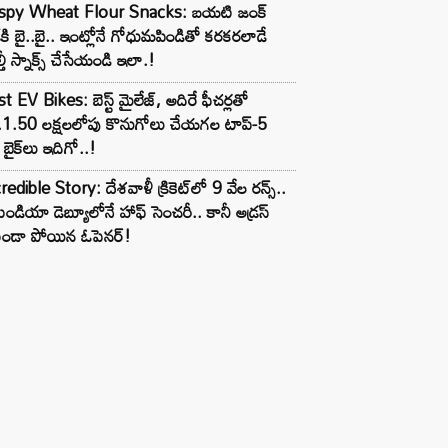
ispy Wheat Flour Snacks: బయటి జంక్
్‌కి బై..బై.. ఇంట్లోనే గోధుమపిండితో కరకరలాడే
్తీ స్నాక్స్ చేసేయండి ఇలా.!
t EV Bikes: బెస్ట్ మైలేజ్, అదిరే ఫీచర్లతో
.1.50 లక్షలలోపు కొనుగోలు చేయగల టాప్-5
బైక్‌లు ఇదిగో..!
redible Story: దేశవాళీ క్రికెట్‌లో 9 వేల రన్స్..
ిండియా డెబ్యూలోనే హాఫ్ సెంచరీ.. కానీ అడ్రస్
కుండా పోయిన ఓపెనర్!