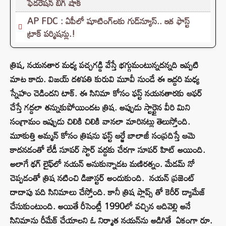
ఫెడరేషన్ బిగ్ షాక్
AP FDC : ఏపీలో షూటింగ్‌లకు గుడ్‌న్యూస్.. ఇక ఫాస్ట్
ట్రాక్ పర్మిషన్లు.!
త్రిష, నయనతార మధ్య పచ్చగడ్డి వేస్తే భగ్గుమంటున్నదన్నది ఇప్పటి
మాట కాదు. విజయ్ దళపతి కురువి మూవీ నుండే ఈ ఇద్దరి మధ్య
స్నేహం చెడిందని టాక్. ఈ సినిమా కోసం ఫస్ట్ నయనతారకు ఆఫర్
చేస్తే గద్దలా తన్నుకుపోయిందట త్రిష. అప్పుడు స్టార్టైన వీరి మిని
సంగ్రామం ఇప్పుడు చిలికి చిలికి వానలా మారినట్లు తెలుస్తోంది.
మూకుత్తి అమ్మన్ కోసం త్రిషను ఫస్ట్ ఆర్జే బాలాజీ సంప్రదిస్తే ఆమె
కాదనడంతో లేడీ సూపర్ స్టార్ వద్దకు చేరగా సూపర్ హిట్ అయింది.
అలాగే థగ్ లైఫ్‌లో నయన్ అనుకున్నాడట మణిరత్నం. మేడమ్ నో
చెప్పడంతో త్రిష నటించి డిజాస్టర్ అందుకుంది. నయన్ ప్రజెంట్
దాదాపు పది సినిమాలు చేస్తోంది. కానీ త్రిష ప్లాప్స్ తో కెరీర్ డ్యామేజ్
చేసుకుంటుంది. అయితే రీసెంట్లీ 1990లో వచ్చిన ఆదివెల్లి అనే
సినిమాను రీమేక్ చేయాలని ఓ నిర్మాత నయన్‌ను అడిగితే ఏకంగా రూ.