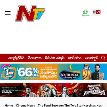
ఆంధ్రప్రదేశ్
తెలంగాణ
సినిమా న్యూస్
జాతీయం
అంతర్జాతీయం
Home
Cinema News
The Feud Between The Two Star Heroines Has