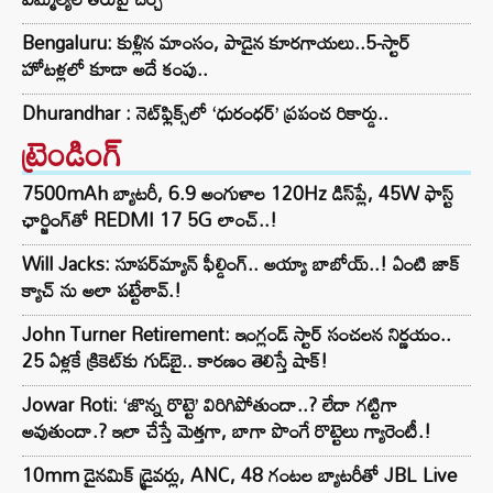
Bengaluru: కుళ్లిన మాంసం, పాడైన కూరగాయలు..5-స్టార్
హోటళ్లలో కూడా అదే కంపు..
Dhurandhar : నెట్‌ఫ్లిక్స్‌లో ‘ధురంధర్’ ప్రపంచ రికార్డు..
ట్రెండింగ్‌
7500mAh బ్యాటరీ, 6.9 అంగుళాల 120Hz డిస్‌ప్లే, 45W ఫాస్ట్
ఛార్జింగ్‌తో REDMI 17 5G లాంచ్..!
Will Jacks: సూపర్‌మ్యాన్ ఫీల్డింగ్.. అయ్యా బాబోయ్..! ఏంటి జాక్
క్యాచ్ ను అలా పట్టేశావ్.!
John Turner Retirement: ఇంగ్లండ్ స్టార్ సంచలన నిర్ణయం..
25 ఏళ్లకే క్రికెట్‌కు గుడ్‌బై.. కారణం తెలిస్తే షాక్!
Jowar Roti: ‘జొన్న రొట్టె’ విరిగిపోతుందా..? లేదా గట్టిగా
అవుతుందా.? ఇలా చేస్తే మెత్తగా, బాగా పొంగే రొట్టెలు గ్యారెంటీ.!
10mm డైనమిక్ డ్రైవర్లు, ANC, 48 గంటల బ్యాటరీతో JBL Live