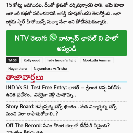
15 కోట్లు అడిగిందట. దీంతో త్రిషతో చర్చిస్తున్నారని టాక్. ఆమె కూడా
ఇలాంటి కథలో నటించడానికి ఆసక్తి చూపుతోందని తెలుస్తోంది. ఇలా
ఇద్దరు స్టార్ హీరోయిన్స్ నువ్వా నేనా అని పోటీపడుతున్నారు.
NTV తెలుగు
వాట్సాప్ ఛానల్ ని ఫాలో
అవ్వండి
TAGS
Kollywood
lady heroin's fight
Mookuthi Amman
Nayanthara
Nayanthara vs Trisha
తాజావార్తలు
IND Vs SL Test Free Entry: భారత్ – శ్రీలంక టెస్టు సిరీస్‌కు
ఉచిత ప్రవేశం.. ఎవరైనా వెళ్లి చూడొచ్చు..
Story Board: కమ్మేస్తున్న డ్రగ్స్ భూతం.. మన విద్యార్థుల్ని డ్రగ్స్
నుంచి ఎలా కాపాడుకోవాలి..?
Off The Record: సీఎం సొంత జిల్లాలో టీడీపీకి ఏమైంది?
ఎమ్మెల్యేల తీరుపై చర్చ