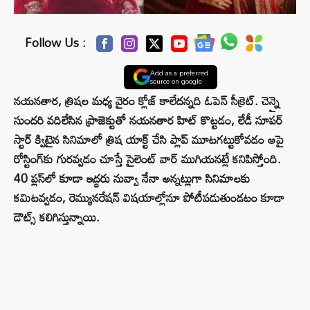
Follow Us :
Add as a preferred
source on google
నయనతార, త్రిషల మధ్య వైరం క్లోజ్ కాలేదన్నది ఓపెన్ సీక్రెట్. చెన్నై
సుందరి వదిలేసిన ప్రాజెక్టుతో నయనతార హిట్ కొట్టడం, లేడీ సూపర్
స్టార్ క్విటైన సినిమాలో త్రిష యాక్ట్ చేసి ప్లాప్ మూటగట్టుకోవడం ఆపై
రోస్టింగ్‌కు గురవ్వడం చూస్తే సైలెంట్ వార్ ముగియనట్లే కనిపిస్తోంది.
40 ప్లస్‌లో కూడా ఇద్దరు నువ్వా నేనా అన్నట్లుగా సినిమాలకు
కమిటవ్వడం, రెమ్యునరేషన్ విషయాల్లోనూ పోటీపడుతుండటం కూడా
డౌట్స్ కలిగిస్తున్నాయి.