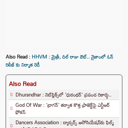
Also Read :
HHVM : మైత్రీ, దిల్ రాజు ఔట్.. నైజాంలో ఓన్
రిలీజ్ కు నిర్మాత రెడీ
Also Read
Dhurandhar : నెట్‌ఫ్లిక్స్‌లో 'ధురంధర్' ప్రపంచ రికార్డు..
God Of War : 'డ్రాగన్' తర్వాత కొత్త ప్రాజెక్ట్‌పై ఎన్టీఆర్
ఫోకస్
Dancers Association : డ్యాన్సర్స్ అసోసియేషన్‌కు ఫిల్మ్