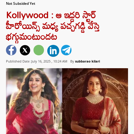
Not Subsided Yet
Kollywood : ఆ ఇద్దరి స్టార్
హీరోయిన్స్ మధ్య పచ్చగడ్డి వేస్తె
భగ్గుమంటుందట
Published Date :July 16, 2025 ,
10:24 AM
By
subbarao kilari