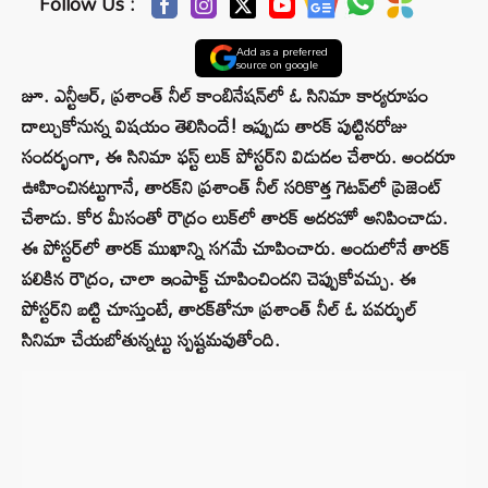
Follow Us :
Add as a preferred
source on google
జూ. ఎన్టీఆర్, ప్రశాంత్ నీల్ కాంబినేషన్‌లో ఓ సినిమా కార్యరూపం
దాల్చుకోనున్న విషయం తెలిసిందే! ఇప్పుడు తారక్ పుట్టినరోజు
సందర్భంగా, ఈ సినిమా ఫస్ట్ లుక్ పోస్టర్‌ని విడుదల చేశారు. అందరూ
ఊహించినట్టుగానే, తారక్‌ని ప్రశాంత్ నీల్ సరికొత్త గెటప్‌లో ప్రెజెంట్
చేశాడు. కోర మీసంతో రౌద్రం లుక్‌లో తారక్ అదరహో అనిపించాడు.
ఈ పోస్టర్‌లో తారక్ ముఖాన్ని సగమే చూపించారు. అందులోనే తారక్
పలికిన రౌద్రం, చాలా ఇంపాక్ట్ చూపించిందని చెప్పుకోవచ్చు. ఈ
పోస్టర్‌ని బట్టి చూస్తుంటే, తారక్‌తోనూ ప్రశాంత్ నీల్ ఓ పవర్ఫుల్
సినిమా చేయబోతున్నట్టు స్పష్టమవుతోంది.