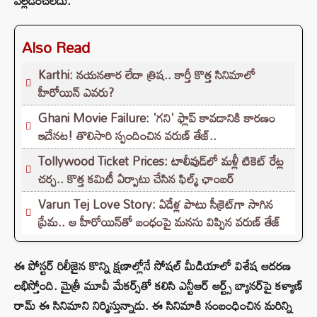
వెల్లడించలేదు.
Also Read
Karthi: నయనతార లేదా త్రిష.. కార్తీ కొత్త సినిమాలో
హీరోయిన్ ఎవరు?
Ghani Movie Failure: 'గని' ఫ్లాప్‌ కావడానికి కారణం
ఇదేనట! తొలిసారి స్పందించిన వరుణ్ తేజ్..
Tollywood Ticket Prices: టాలీవుడ్‌లో మళ్లీ టికెట్‌ రేట్ల
చర్చ.. కొత్త కమిటీ ఏర్పాటు చేసిన ఫిల్మ్‌ ఛాంబర్‌
Varun Tej Love Story: ఏడేళ్ల పాటు సీక్రెట్‌గా సాగిన
ప్రేమ.. ఆ హీరోయిన్‌తో బంధంపై మనసు విప్పిన వరుణ్ తేజ్
ఈ పోస్టర్ రిలీజైన కొన్ని క్షణాల్లోనే సోషల్ మీడియాలో విశేష ఆదరణ
లభిస్తోంది. మైత్రీ మూవీ మేకర్స్‌తో కలిసి ఎన్టీఆర్ ఆర్ట్స్ బ్యానర్‌పై కళ్యాణ్
రామ్ ఈ సినిమాని నిర్మిస్తున్నాడు. ఈ సినిమాకి సంబంధించిన మరిన్ని