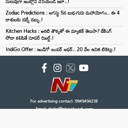
సులువుగా ఇంట్లోనే చేసేయండి ఇలా..!
Zodiac Predictions : ఆగస్టు 5న బుధ-గురు మహాయోగం.. ఈ 4
రాశులకు డబ్బే డబ్బు.!
Kitchen Hacks : అరటి తొక్కతో ఈ మ్యాజిక్ తెలుసా? బేకింగ్
సోడా కలిపితే సూపర్ రిజల్ట్.!
IndiGo Offer : ఇండిగో బంపర్ ఆఫర్.. 20 వేల ఉచిత టికెట్లు.!
For advertising contact :9949494238
Email: digital@ntvnetwork.com
Copyright © 2000 - 2026 - NTV