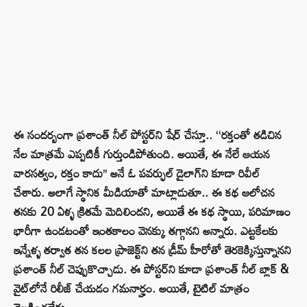
ఈ సందర్బంగా ప్రశాంత్ నీల్ పోస్టర్‌ని షేర్ చేస్తూ.. ‘‘రక్తంతో తడిచిన
నేల మాత్రమే ఎప్పటికీ గుర్తుండిపోతుంది. అయితే, ఈ నేలే ఆయన
వారసత్వం, రక్తం కాదు’’ అనే ఓ పవర్ఫుల్ డైలాగ్‌ని కూడా రివీల్
చేశారు. అలాగే స్థానిక మీడియాతో మాట్లాడుతూ.. ఈ కథ ఆలోచన
తనకు 20 ఏళ్ళ క్రితమే మెదిలిందని, అయితే ఈ కథ స్థాయి, పరిమాణం
భారీగా ఉండటంతో ఇంతకాలం వెనక్కు తగ్గానని అన్నారు. ఎట్టకేలకు
ఇన్నేళ్ళ తర్వాత తన కలల ప్రాజెక్ట్‌ని తన డ్రీమ్ హీరోతో తెరకెక్కిస్తున్నానని
ప్రశాంత్ నీల్ చెప్పుకొచ్చాడు. ఈ పోస్టర్‌ని కూడా ప్రశాంత్ నీల్ బ్లాక్ &
వైట్‌లోనే రిలీజ్ చేయడం గమనార్హం. అయితే, టైటిల్ మాత్రం