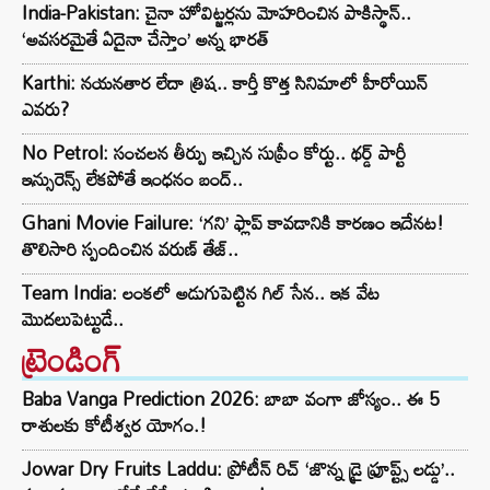
India-Pakistan: చైనా హోవిట్జర్లను మోహరించిన పాకిస్థాన్..
‘అవసరమైతే ఏదైనా చేస్తాం’ అన్న భారత్
Karthi: నయనతార లేదా త్రిష.. కార్తీ కొత్త సినిమాలో హీరోయిన్
ఎవరు?
No Petrol: సంచలన తీర్పు ఇచ్చిన సుప్రీం కోర్టు.. థర్డ్ పార్టీ
ఇన్సురెన్స్ లేకపోతే ఇంధనం బంద్..
Ghani Movie Failure: ‘గని’ ఫ్లాప్‌ కావడానికి కారణం ఇదేనట!
తొలిసారి స్పందించిన వరుణ్ తేజ్..
Team India: లంకలో అడుగుపెట్టిన గిల్ సేన.. ఇక వేట
మొదలుపెట్టుడే..
ట్రెండింగ్‌
Baba Vanga Prediction 2026: బాబా వంగా జోస్యం.. ఈ 5
రాశులకు కోటీశ్వర యోగం.!
Jowar Dry Fruits Laddu: ప్రోటీన్ రిచ్ ‘జొన్న డ్రై ఫ్రూప్ట్స్ లడ్డు’..