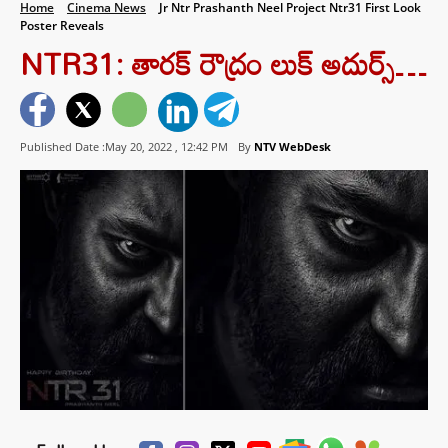
Home
Cinema News
Jr Ntr Prashanth Neel Project Ntr31 First Look
Poster Reveals
NTR31: తారక్ రౌద్రం లుక్ అదుర్స్…
Published Date :May 20, 2022 ,
12:42 PM
By
NTV WebDesk