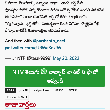
వివరాలు వెలువడాల్సి ఉన్నాయి. కాగా.. తారక్ బర్త్ డేను
పురస్కరించుకొని నిన్న కొరటాల శివను అనౌన్స్ చేసిన సంగతి విదితమే!
ఈ సినిమాని కూడా యువసుధ ఆర్ట్స్‌తో కలిసి కళ్యాణ్ రామ్
నిర్మిస్తున్నాడు. పుట్టినరోజు సందర్భంగా రెండు సినిమా పోస్టర్లను షేర్
చేస్తూ.. తారక్‌కి శుభాకాంక్షలు తెలియజేశాడు.
And then with
@prashanth_neel
pic.twitter.com/cUBWeSoxfW
— Jr NTR (@tarak9999)
May 20, 2022
NTV తెలుగు
వాట్సాప్ ఛానల్ ని ఫాలో
అవ్వండి
TAGS
Jr NTR
Kalyan Ram
NTR30
NTR31
Prashanth Neel
తాజావార్తలు