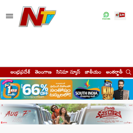
ఆంధ్రప్రదేశ్
తెలంగాణ
సినిమా న్యూస్
జాతీయం
అంతర్జాతీయం