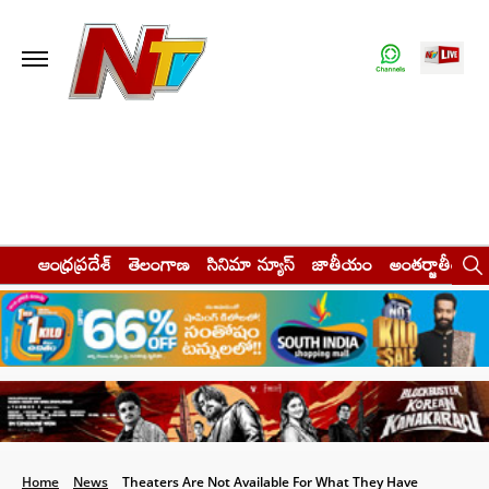
ఆంధ్రప్రదేశ్
తెలంగాణ
సినిమా న్యూస్
జాతీయం
అంతర్జాతీయం
Home
News
Theaters Are Not Available For What They Have