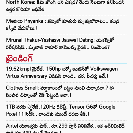
North Korea: కిమ్ జోంగ్ ఉన్ ఎక్కడ? రెండు నెలలుగా కనిపించని
ఉత్తర కొరియా అధినేత
Medico Priyanka : కిమ్స్‌లో కూతురు మృత్యుపోరాటం.. తండ్రి
కన్నీటి వేడుకోలు.!
Mrunal Thakur-Yashasvi Jaiswal Dating: యశస్వితో
రిలేషన్‌షిప్.. మృణాల్ ఠాకూర్ కామెంట్స్ వైరల్.. నిజమెంత?
ట్రెండింగ్‌
19.62kmpl మైలేజ్, 150hp టర్బో ఇంజిన్‌తో Volkswagen
Virtus Anniversary ఎడిషన్ లాంచ్.. ధర, ఫీచర్లు ఇవే.!
Clothes Smell: వర్షాకాలంలో బట్టల నుంచి దుర్వాసనా.? ఈ
సింపుల్ చిట్కాలతో చెక్ పెట్టండి ఇలా.!
1TB వరకు స్టోరేజ్,120Hz డిస్‌ప్లే, Tensor G6తో Google
Pixel 11 సిరీస్.. లాంచ్⁭కు ముందే ధరలు లీక్.!
Airtel యూజర్లకు షాక్.. రూ.299 ప్లాన్ నిలిపివేత.. ఇక అన్‌లిమిటెడ్
ప్లాన్ రూ.349 నుంచే మొదలు.!