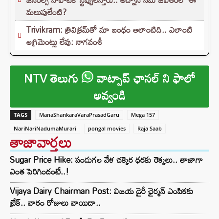
మలుపులేంటి?
Trivikram: త్రివిక్రమ్‌తో మా బంధం అలాంటిది.. ఎలాంటి
అగ్రిమెంట్లు లేవు: నాగవంశీ
NTV తెలుగు
వాట్సాప్ ఛానల్ ని ఫాలో
అవ్వండి
TAGS
ManaShankaraVaraPrasadGaru
Mega 157
NariNariNadumaMurari
pongal movies
Raja Saab
తాజావార్తలు
Sugar Price Hike: పండుగల వేళ చక్కెర ధరకు రెక్కలు.. తాజాగా
ఎంత పెరిగిందంటే..!
Vijaya Dairy Chairman Post: విజయ డైరీ ఛైర్మన్ ఎంపికకు
బ్రేక్.. వారం రోజులు వాయిదా..