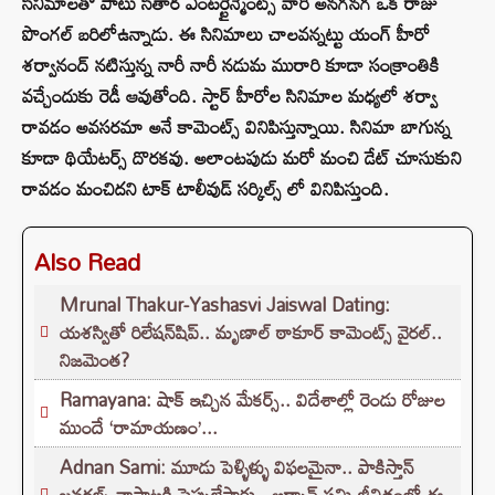
సినిమాలతో పాటు సితార ఎంటర్టైన్మెంట్స్ వారి అనగనగ ఒక రాజు
పొంగల్ బరిలోఉన్నాడు. ఈ సినిమాలు చాలవన్నట్టు యంగ్ హీరో
శర్వానంద్ నటిస్తున్న నారీ నారీ నడుమ మురారి కూడా సంక్రాంతికి
వచ్చేందుకు రెడీ ఆవుతోంది. స్టార్ హీరోల సినిమాల మధ్యలో శర్వా
రావడం అవసరమా అనే కామెంట్స్ వినిపిస్తున్నాయి. సినిమా బాగున్న
కూడా థియేటర్స్ దొరకవు. అలాంటపుడు మరో మంచి డేట్ చూసుకుని
రావడం మంచిదని టాక్ టాలీవుడ్ సర్కిల్స్ లో వినిపిస్తుంది.
Also Read
Mrunal Thakur-Yashasvi Jaiswal Dating:
యశస్వితో రిలేషన్‌షిప్.. మృణాల్ ఠాకూర్ కామెంట్స్ వైరల్..
నిజమెంత?
Ramayana: షాక్ ఇచ్చిన మేకర్స్.. విదేశాల్లో రెండు రోజుల
ముందే ‘రామాయణం’...
Adnan Sami: మూడు పెళ్ళిళ్ళు విఫలమైనా.. పాకిస్తాన్
జనరల్స్ నాపాటకి స్టెప్పులేస్తారు.. అద్నాన్ సమి జీవితంలో ఈ