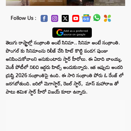
Follow Us :
Add as a preferred
source on google
తెలుగు రాష్ట్రాల్లో సంక్రాంతి అంటే సినిమా.. సినిమా అంటే సంక్రాంతి.
పొంగల్ కు సినిమాలను రిలీజ్ చేసి హిట్ కొట్టి పండగ పుంజు
అనిపించుకోవాలని అనుకుంటారు స్టార్ హీరోలు. ఈ ఏడాది బాలయ్య,
వెంకీ పోటీలో నిలిచి ఇద్దరు హిట్స్ అందుకున్నారు. ఇక ఇప్పుడు అందరి
ద్రుష్టి 2026 సంక్రాంతిపై ఉంది. ఈ సారి సంక్రాంతి పోరు ఓ రేంజ్ లో
జరగబోతుంది. బరిలో మెగాస్టార్, రెబల్ స్టార్, మాస్ మహారాజ తో
పాటు తమిళ స్టార్ హీరో విజయ్ కూడా ఉన్నారు.