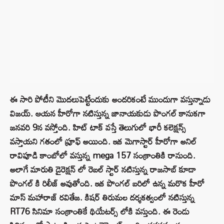
ఈ సారి పోటీని మొదలుపెట్టేందుకు అందరికంటే ముందుగా వస్తున్నాడు
విజయ్. ఆయన హీరోగా నటిస్తున్న జానాయకుడు పొంగల్ కానుకగా
జనవరి 9న వస్తోంది. హిట్ టాక్ వస్తే తెలుగులో భారీ కలెక్షన్స్
వస్తాయని గతంలో ప్రూఫ్ అయింది. ఇక మెగాస్టార్ హీరోగా అనిల్
రావిపూడి కాంబోలో వస్తున్న mega 157 సంక్రాంతికి రానుంది.
అలాగే మారుతి డైరెక్షన్ లో రెబల్ స్టార్ నటిస్తున్న రాజసాబ్ కూడా
పొంగల్ కి రిలీజ్ అవుతోంది. ఇక పొంగల్ బరిలో ఉన్న మరొక హీరో
మాస్ మహారాజ్ రవితేజ. కిషర్ తిరుమల దర్శకత్వంలో నటిస్తున్న
RT76 సినిమా సంక్రాంతికే థియేటర్స్ లోకి వస్తుంది. ఈ రెండు