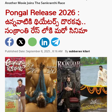
Another Movie Joins The Sankranthi Race
Pongal Release 2026 :
ఉన్నవాటికి థియేటర్స్ దొరకవు..
సంక్రాంతి రేస్ లోకి మరో సినిమా
Published Date :September 8, 2025 ,
8:16 AM
By
subbarao kilari