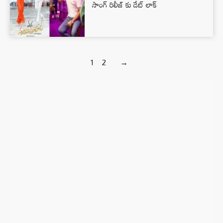
సాంగ్ రిలీజ్ కు డేట్ లాక్
1
2
→