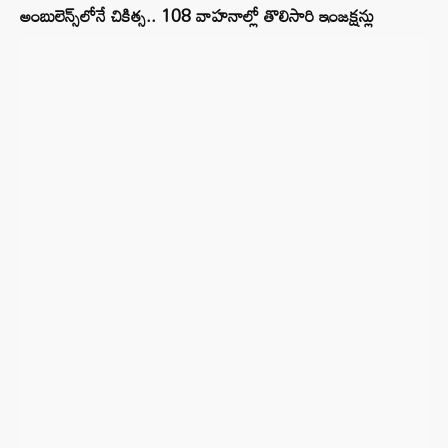
అంబులెన్స్‌లోనే చికిత్స.. 108 వాహనాల్లో తొలిసారి ఇంజక్షన్లు