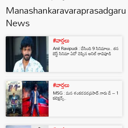
Manashankaravaraprasadgaru
News
#వార్తలు
Anil Ravipudi : చేసింది 9 సినిమాలు.. తన
బెస్ట్ సినిమా ఏదో చెప్పిన అనిల్ రావిపూడి
#వార్తలు
MSG : మన శంకరవరప్రసాద్ గారు డే – 1
కలెక్షన్స్..