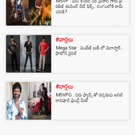
MSVP : మన శంకర వర ప్రసాద్ గారు ప్రీ
రిలీజ్ ఈవెంట్ డేట్ ఫిక్స్.. రంగంలోకి రామ్
చరణ్‌?
#వార్తలు
Mega Star : వింటేజ్ లుక్ లో మెగాస్టార్..
ఫొటోస్ వైరల్
#వార్తలు
MSVPG : చిరు ఫ్యాన్స్ తో దర్శకుడు అనిల్
రావిపూడి ఫ్రెండ్లీ మీట్