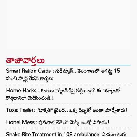
తాజావార్తలు
Smart Ration Cards : గుడ్‌న్యూస్‌.. తెలంగాణలో ఆగస్టు 15
నుంచి స్మార్ట్‌ రేషన్‌ కార్డులు
Home Hacks : కడాయి హ్యాండిల్‌పై గట్టి జిడ్డా? ఈ చిట్కాలతో
కొత్తదానిలా మెరిపించండి.!
Toxic Trailer: ‘‘టాక్సిక్’’ ట్రైలర్.. ఒక్క దెబ్బతో అంతా మార్చేశారు!
Lionel Messi: ఫుట్‌బాల్ లెజెండ్ మెస్సీ ఇంట్లో విషాదం!
Snake Bite Treatment in 108 ambulance: పాముకాటుకు