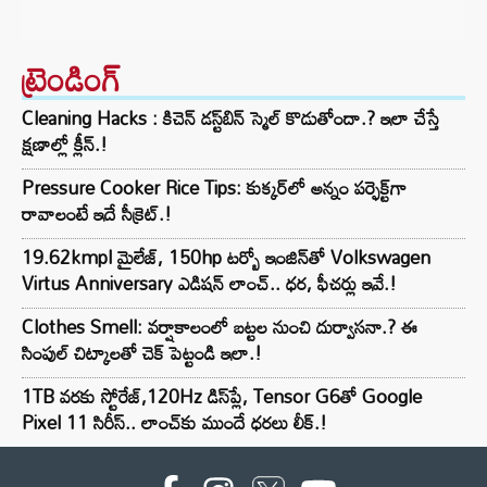
ట్రెండింగ్‌
Cleaning Hacks : కిచెన్ డస్ట్‌బిన్ స్మెల్ కొడుతోందా.? ఇలా చేస్తే
క్షణాల్లో క్లీన్.!
Pressure Cooker Rice Tips: కుక్కర్‌లో అన్నం పర్ఫెక్ట్‌గా
రావాలంటే ఇదే సీక్రెట్.!
19.62kmpl మైలేజ్, 150hp టర్బో ఇంజిన్‌తో Volkswagen
Virtus Anniversary ఎడిషన్ లాంచ్.. ధర, ఫీచర్లు ఇవే.!
Clothes Smell: వర్షాకాలంలో బట్టల నుంచి దుర్వాసనా.? ఈ
సింపుల్ చిట్కాలతో చెక్ పెట్టండి ఇలా.!
1TB వరకు స్టోరేజ్,120Hz డిస్‌ప్లే, Tensor G6తో Google
Pixel 11 సిరీస్.. లాంచ్⁭కు ముందే ధరలు లీక్.!