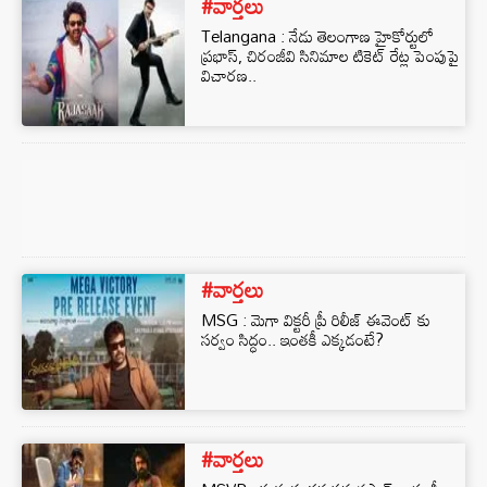
#వార్తలు
Telangana : నేడు తెలంగాణ హైకోర్టులో
ప్రభాస్, చిరంజీవి సినిమాల టికెట్ రేట్ల పెంపుపై
విచారణ..
#వార్తలు
MSG : మెగా విక్టరీ ప్రీ రిలీజ్ ఈవెంట్ కు
సర్వం సిద్ధం.. ఇంతకీ ఎక్కడంటే?
#వార్తలు