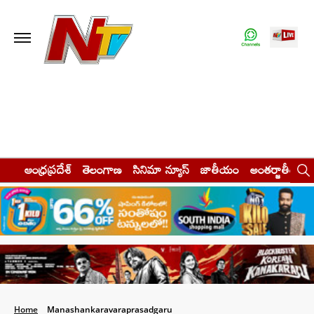
ఆంధ్రప్రదేశ్
తెలంగాణ
సినిమా న్యూస్
జాతీయం
అంతర్జాతీయం
Home
Manashankaravaraprasadgaru