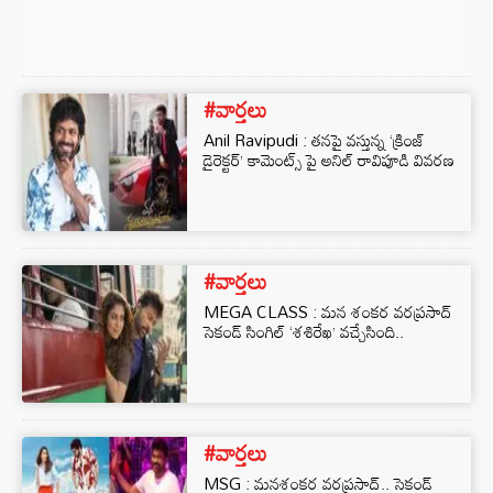
#వార్తలు
Anil Ravipudi : తనపై వస్తున్న ‘క్రింజ్
డైరెక్టర్’ కామెంట్స్ పై అనిల్ రావిపూడి వివరణ
#వార్తలు
MEGA CLASS : మన శంకర వరప్రసాద్
సెకండ్ సింగిల్ ‘శశిరేఖ’ వచ్చేసింది..
#వార్తలు
MSG : మనశంకర వరప్రసాద్.. సెకండ్