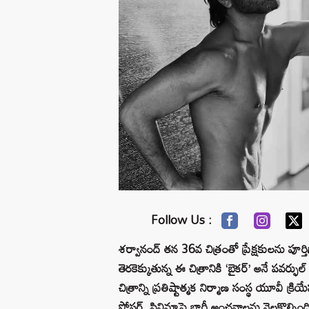
Follow Us :
శర్వానంద్ తన 36వ చిత్రంతో ప్రేక్షకులను పూర్తిగ
తెరకెక్కుతున్న ఈ చిత్రానికి ‘బైకర్’ అనే పవర్ఫ
చిత్రాన్ని ప్రతిష్టాత్మక నిర్మాణ సంస్థ యూవీ క్రి
పోస్టర్, సినిమాపై భారీ అంచనాలను నెలకొల్పింద