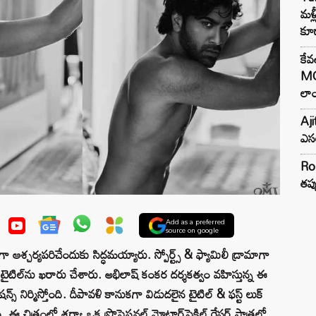
మళ్
కూడ
కేవ
MG
లాం
Aji
ఎసర
Ro
తప్
Add as a preferred
source on google
ా ఆశ్చర్యపరిచేందుకు సిద్ధమయ్యారు. స్పోర్ట్స్ & ఫ్యామిలీ డ్రామాగా
ుల్ టైటిల్‌ను ఖరారు చేశారు. అభిలాష్ కంకర దర్శకత్వం వహిస్తున్న ఈ
యేషన్స్ నిర్మిస్తోంది. దీపావళి కానుకగా విడుదలైన టైటిల్ & ఫస్ట్ లుక్
ి. ఈ చిత్రంలో శర్వా ఒక ప్రొఫెషనల్ మోటార్‌సైకిల్ రేసర్ పాత్రలో