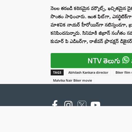
నెలల తరబడి కఠినమైన వర్కౌట్స్, ఖచ్చితమైన డైట్ 
సొంతం సాధించారు. ఇంత ఫిట్‌గా, ఎనర్జిటిక్‌గా
మాళవిక నాయర్ హీరోయిన్‌గా నటిస్తుండగా, బ్రహ
కనిపించనున్నారు. సినిమాకి జిబ్రాన్ సంగీతం స
కుమార్ పి ఎడిటర్‌గా, రాజీవన్ ప్రొడక్షన్ డిజైనర్‌గ
NTV తెలుగు
TAGS
Abhilash Kankara director
Biker film
Malvika Nair Biker movie
Copyright © 2000 - 2026 - NTV