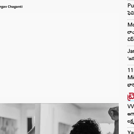
Pun
rgav Chaganti
ఫెవ
Mot
లా
చిప్‌
Jan
‘జన
11
Mi
భార
ట్
VV
అగా
లక్ష
Ya