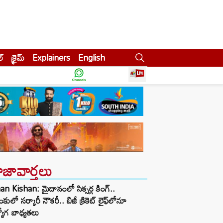
ల్
క్రైమ్
Explainers
English
ాజావార్తలు
an Kishan: మైదానంలో సిక్సర్ల కింగ్..
ాంకులో సర్కారీ నౌకరీ.. బిజీ క్రికెట్ లైఫ్‌లోనూ
యోగ బాధ్యతలు