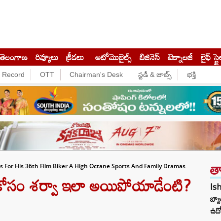
తెలంగాణ
రివ్యూలు
క్రీడలు
ఆటోమొబైల్స్
బిజినెస్‌
టెక్నాలజీ
లైఫ్ స్టై
e Record
OTT
Chairman's Desk
స్టడీ & జాబ్స్
భక్తి
త
For His 36th Film Biker A High Octane Sports And Family Dramas
కోసం శర్వా ఇలా అయిపోయాడేంటి?
Ish
బ్య
ఉద్