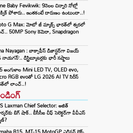
e Baby Fevikwik: 9నెలల చిన్నారి నోట్లో
ిక్విక్‌ పోశారు.. ఇంతకంటే దారుణం ఉంటుందా..!
o G Max: మోటో జీ మ్యాక్స్ భారత్‌లో త్వరలో
ంచ్.. 50MP Sony కెమెరా, Snapdragon
a Nayagan : బాక్సాఫీస్ డిజాస్టర్‌గా విజయ్
 నాయగన్’.. డిస్ట్రిబ్యూటర్లకు భారీ నష్టాలు
5 అంగుళాల Mini LED TV, OLED evo,
cro RGB evoతో LG 2026 AI TV సిరీస్
త్‌లో లాంచ్..!
రెండింగ్‌
S Laxman Chief Selector: అజిత్
ర్కర్‌కు బిగ్ షాక్.. బీసీసీఐ చీఫ్ సెలెక్టర్‌గా వీవీఎస్
్మణ్?
maha R15, MT-15 MotoGP ఎడిషన్ బైక్స్