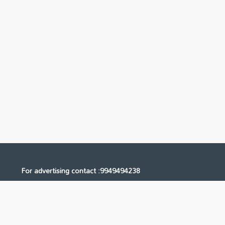
For advertising contact :9949494238
Email: digital@ntvnetwork.com
Us
Contact Us
Privacy Policy
Terms & Conditions