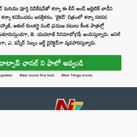
మరియు పూర్తి డెడికేషన్‌తో శర్వా ఈ లీన్ అండ్ అథ్లెటిక్ బాడీని
 శర్వా కనిపించడం ఆసక్తికరం. ‘బైకర్’ చిత్రంలో శర్వా సరసన
్మాజీ, అతుల్ కులకర్ణి వంటి ప్రముఖ నటులు కీలక పాత్రల్లో
మకూరుస్తుండగా, జె. యువరాజ్ సినిమాటోగ్రఫీ అందిస్తున్నారు. అనిల్
ా, ఎ. పన్నీర్ సెల్వం ఆర్ట్ డైరెక్టర్‌గా వ్యవహరిస్తున్నారు.
వాట్సాప్ ఛానల్ ని ఫాలో అవ్వండి
 updates
Biker movie first look
Biker Telugu movie
About 