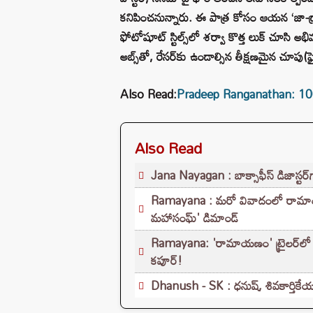
కనిపించనున్నారు. ఈ పాత్ర కోసం ఆయన ‘జా-డ్రాప
ఫోటోషూట్ స్టిల్స్‌లో శర్వా కొత్త లుక్ చూసి అభి
అబ్స్‌తో, రేసర్‌కు ఉండాల్సిన తీక్షణమైన చూపు(ఫై
Also Read:
Pradeep Ranganathan: 100 కోట్ల 
Also Read
Jana Nayagan : బాక్సాఫీస్ డిజాస్టర్‌గ
Ramayana : మరో వివాదంలో రామాయణ..
మహాసంఘ్‌' డిమాండ్
Ramayana: 'రామాయణం' ట్రైలర్‌లో హ
కపూర్!
Dhanush - SK : ధనుష్, శివకార్తికేయన్ 