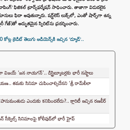
ింగ్’ ఫిజికల్ ట్రాన్స్‌ఫర్మేషన్ సాధించారు. తాజాగా విడుదలైన
మానులు ఫిదా అవుతున్నారు. షర్ట్‌లెస్ లుక్స్‌లో, ఎంతో షార్ప్‌గా ఉన్న
రీ గేజ్)తో అద్భుతమైన స్పిరిట్‌ను ప్రదర్శించారు.
క్రెడిట్ తెలుగు ఆడియెన్స్‌కి ఇచ్చిన ‘డ్యూడ్’..
ా విజయ్ 'జన నాయగన్'.. డిస్ట్రిబ్యూటర్లకు భారీ నష్టాలు
 తమకు సినిమా చుపించాల్సిదేనని 'శ్రీ రామ్‌లీలా
నుమంతుడు ఎందుకు కనిపించలేదు?.. క్లారిటీ ఇచ్చిన రణబీర్
సీక్వెల్స్ సినిమాలపై కోలీవుడ్‌లో భారీ హైప్