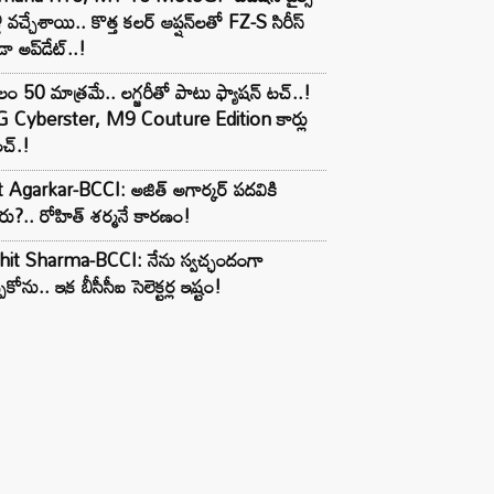
లీ వచ్చేశాయి.. కొత్త కలర్ ఆప్షన్‌లతో FZ-S సిరీస్
ా అప్‌డేట్..!
లం 50 మాత్రమే.. లగ్జరీతో పాటు ఫ్యాషన్ టచ్..!
 Cyberster, M9 Couture Edition కార్లు
చ్.!
t Agarkar-BCCI: అజిత్ అగార్కర్ పదవికి
ు?.. రోహిత్ శర్మనే కారణం!
hit Sharma-BCCI: నేను స్వచ్ఛందంగా
పుకోను.. ఇక బీసీసీఐ సెలెక్టర్ల ఇష్టం!